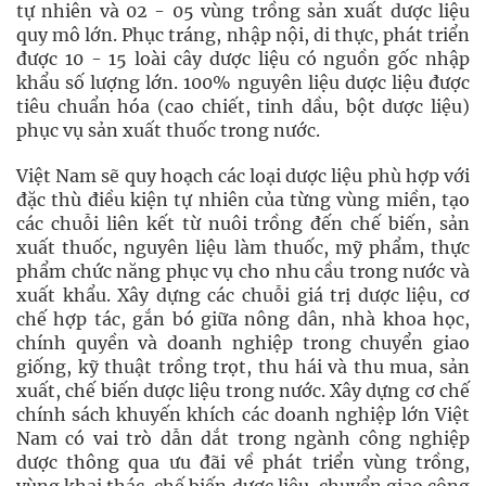
tự nhiên và 02 - 05 vùng trồng sản xuất dược liệu
quy mô lớn. Phục tráng, nhập nội, di thực, phát triển
được 10 - 15 loài cây dược liệu có nguồn gốc nhập
khẩu số lượng lớn. 100% nguyên liệu dược liệu được
tiêu chuẩn hóa (cao chiết, tinh dầu, bột dược liệu)
phục vụ sản xuất thuốc trong nước.
Việt Nam sẽ quy hoạch các loại dược liệu phù hợp với
đặc thù điều kiện tự nhiên của từng vùng miền, tạo
các chuỗi liên kết từ nuôi trồng đến chế biến, sản
xuất thuốc, nguyên liệu làm thuốc, mỹ phẩm, thực
phẩm chức năng phục vụ cho nhu cầu trong nước và
xuất khẩu. Xây dựng các chuỗi giá trị dược liệu, cơ
chế hợp tác, gắn bó giữa nông dân, nhà khoa học,
chính quyền và doanh nghiệp trong chuyển giao
giống, kỹ thuật trồng trọt, thu hái và thu mua, sản
xuất, chế biến dược liệu trong nước. Xây dựng cơ chế
chính sách khuyến khích các doanh nghiệp lớn Việt
Nam có vai trò dẫn dắt trong ngành công nghiệp
dược thông qua ưu đãi về phát triển vùng trồng,
vùng khai thác, chế biến dược liệu, chuyển giao công