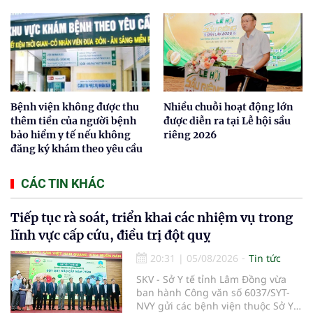
Bệnh viện không được thu
Nhiều chuỗi hoạt động lớn
thêm tiền của người bệnh
được diễn ra tại Lễ hội sầu
bảo hiểm y tế nếu không
riêng 2026
đăng ký khám theo yêu cầu
CÁC TIN KHÁC
Tiếp tục rà soát, triển khai các nhiệm vụ trong
lĩnh vực cấp cứu, điều trị đột quỵ
20:31
|
05/08/2026
Tin tức
SKV - Sở Y tế tỉnh Lâm Đồng vừa
ban hành Công văn số 6037/SYT-
NVY gửi các bệnh viện thuộc Sở Y