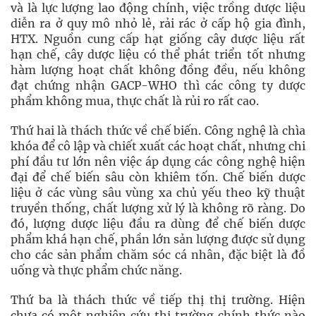
và là lực lượng lao động chính, việc trồng dược liệu
diễn ra ở quy mô nhỏ lẻ, rải rác ở cấp hộ gia đình,
HTX. Nguồn cung cấp hạt giống cây dược liệu rất
hạn chế, cây dược liệu có thể phát triển tốt nhưng
hàm lượng hoạt chất không đồng đều, nếu không
đạt chứng nhận GACP-WHO thì các công ty dược
phẩm không mua, thực chất là rủi ro rất cao.
Thứ hai là thách thức về chế biến. Công nghệ là chìa
khóa để cô lập và chiết xuất các hoạt chất, nhưng chi
phí đầu tư lớn nên việc áp dụng các công nghệ hiện
đại để chế biến sâu còn khiêm tốn. Chế biến dược
liệu ở các vùng sâu vùng xa chủ yếu theo kỹ thuật
truyền thống, chất lượng xử lý là không rõ ràng. Do
đó, lượng dược liệu đầu ra dùng để chế biến dược
phẩm khá hạn chế, phần lớn sản lượng được sử dụng
cho các sản phẩm chăm sóc cá nhân, đặc biệt là đồ
uống và thực phẩm chức năng.
Thứ ba là thách thức về tiếp thị thị trường. Hiện
chưa có một nghiên cứu thị trường chính thức nào