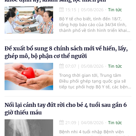
15:15
|
05/08/2026
Tin tức
Bộ Y tế cho biết, tính đến 18/7,
tổng hợp báo cáo của 34/34 tỉnh,
thành phố về tình hình triển khai
khám sức khỏe định kỳ, khám sàng
lọc miễn phí cho người dân, ghi
nhận 32.286.360 người, chiếm gần
Đề xuất bổ sung 8 chính sách mới về hiến, lấy,
30% dân số cả nước đã được khám
ghép mô, bộ phận cơ thể người
sức khỏe định kỳ năm nay.
07:07
|
05/08/2026
Tin tức
Trong thời gian tới, Trung tâm
Điều phối ghép tạng quốc gia sẽ
tiếp tục phối hợp Bộ Y tế, các bệnh
viện và các cơ quan liên quan để
mở rộng mạng lưới điều phối, tăng
cường truyền thông, hoàn thiện
Nối lại cánh tay đứt rời cho bé 4 tuổi sau gần 6
quy trình chuyên môn và hệ thống
giờ thiếu máu
pháp luật để thúc đẩy lĩnh vực
hiến và ghép mô tạng.
21:09
|
04/08/2026
Tin tức
Bệnh nhi 4 tuổi nhập Bệnh viện