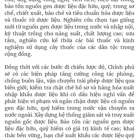
bảo tồn nguồn gen dược liệu đặc hữu, quý; trong sơ
chế, chiết xuất, bào chế và tiêu chuẩn hóa dược liệu
và thuốc từ dược liệu. Nghiên cứu chọn tạo giống
mới từ nguồn gen dược liệu trong nước và nhập nội,
kỹ thuật trồng cho năng suất, chất lượng cao; sưu
tầm, nghiên cứu kế thừa các bài thuốc và kinh
nghiệm sử dụng cây thuốc của các dân tộc trong
cộng đồng.
Đồng thời với các bước đi chiến lược đó, Chính phủ
sẽ có các biện pháp tăng cường công tác phòng,
chống buôn lậu, vận chuyển trái phép dược liệu qua
biên giới; kiểm tra chặt chẽ hồ sơ và hàng hóa xuất
nhập khẩu dược liệu khi có dấu hiệu nghi vấn để
phát hiện vi phạm và ngăn chặn dược liệu có nguồn
gen đặc hữu, quý hiếm trong nước vận chuyển ra
nước ngoài. Xây dựng hệ thống giám sát và truy xuất
nguồn gốc dược liệu. Bảo tồn các nguồn gen dược
liệu đặc hữu, quý hiếm có giá trị kinh tế cao; khai
thác bền vững, hạn chế xuất khẩu các dược liệu quý