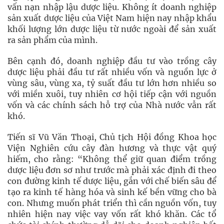
vấn nạn nhập lậu dược liệu. Không ít doanh nghiệp
sản xuất dược liệu của Việt Nam hiện nay nhập khẩu
khối lượng lớn dược liệu từ nước ngoài để sản xuất
ra sản phẩm của mình.
Bên cạnh đó, doanh nghiệp đầu tư vào trồng cây
dược liệu phải đầu tư rất nhiều vốn và nguồn lực ở
vùng sâu, vùng xa, tỷ suất đầu tư lớn hơn nhiều so
với miền xuôi, tuy nhiên cơ hội tiếp cận với nguồn
vốn và các chính sách hỗ trợ của Nhà nước vẫn rất
khó.
Tiến sĩ Vũ Văn Thoại, Chủ tịch Hội đồng Khoa học
Viện Nghiên cứu cây đàn hương và thực vật quý
hiếm, cho rằng: “Không thể giữ quan điểm trồng
dược liệu đơn sơ như trước mà phải xác định đi theo
con đường kinh tế dược liệu, gắn với chế biến sâu để
tạo ra kinh tế hàng hóa và sinh kế bền vững cho bà
con. Nhưng muốn phát triển thì cần nguồn vốn, tuy
nhiên hiện nay việc vay vốn rất khó khăn. Các tổ