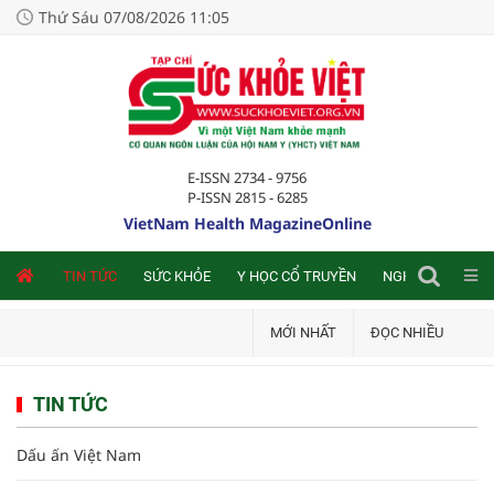
Thứ Sáu 07/08/2026 11:05
E-ISSN 2734 - 9756
P-ISSN 2815 - 6285
VietNam Health MagazineOnline
NLINE
TIN TỨC
SỨC KHỎE
Y HỌC CỔ TRUYỀN
NGHIÊN CỨU TRA
MỚI NHẤT
ĐỌC NHIỀU
TIN TỨC
Dấu ấn Việt Nam