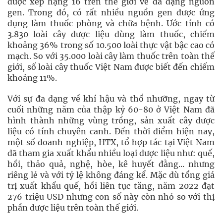
được xếp hạng 16 trên thế giới về đa dạng nguồn
gen. Trong đó, có rất nhiều nguồn gen được ứng
dụng làm thuốc phòng và chữa bệnh. Ước tính có
3.830 loài cây dược liệu dùng làm thuốc, chiếm
khoảng 36% trong số 10.500 loài thực vật bậc cao có
mạch. So với 35.000 loài cây làm thuốc trên toàn thế
giới, số loài cây thuốc Việt Nam được biết đến chiếm
khoảng 11%.
Với sự đa dạng về khí hậu và thổ nhưỡng, ngay từ
cuối những năm của thập kỷ 60-80 ở Việt Nam đã
hình thành những vùng trồng, sản xuất cây dược
liệu có tính chuyên canh. Đến thời điểm hiện nay,
một số doanh nghiệp, HTX, tổ hợp tác tại Việt Nam
đã tham gia xuất khẩu nhiều loại dược liệu như: quế,
hồi, thảo quả, nghệ, hòe, kê huyết đằng... nhưng
riêng lẻ và với tỷ lệ không đáng kể. Mặc dù tổng giá
trị xuất khẩu quế, hồi liên tục tăng, năm 2022 đạt
276 triệu USD nhưng con số này còn nhỏ so với thị
phần dược liệu trên toàn thế giới.