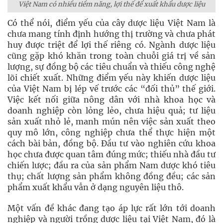
Việt Nam có nhiều tiềm năng, lợi thế để xuất khẩu dược liệu
Có thể nói, điểm yếu của cây dược liệu Việt Nam là
chưa mang tính định hướng thị trường và chưa phát
huy được triệt để lợi thế riêng có. Ngành dược liệu
cũng gặp khó khăn trong toàn chuỗi giá trị về sản
lượng, sự đồng bộ các tiêu chuẩn và thiếu công nghệ
lõi chiết xuất. Những điểm yếu này khiến dược liệu
của Việt Nam bị lép vế trước các “đối thủ” thế giới.
Việc kết nối giữa nông dân với nhà khoa học và
doanh nghiệp còn lỏng lẻo, chưa hiệu quả; tư liệu
sản xuất nhỏ lẻ, manh mún nên việc sản xuất theo
quy mô lớn, công nghiệp chưa thể thực hiện một
cách bài bản, đồng bộ. Đầu tư vào nghiên cứu khoa
học chưa được quan tâm đúng mức; thiếu nhà đầu tư
chiến lược; đầu ra của sản phẩm Nam dược khó tiêu
thụ; chất lượng sản phẩm không đồng đều; các sản
phẩm xuất khẩu vẫn ở dạng nguyên liệu thô.
Một vấn đề khác đang tạo áp lực rất lớn tới doanh
nghiệp và người trồng dược liệu tại Việt Nam, đó là