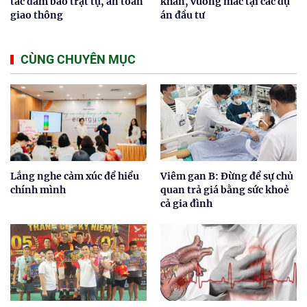
tác đảm bảo trật tự, an toàn
khăn, vướng mắc tại các dự
giao thông
án đầu tư
CÙNG CHUYÊN MỤC
Lắng nghe cảm xúc để hiểu
Viêm gan B: Đừng để sự chủ
chính mình
quan trả giá bằng sức khoẻ
cả gia đình