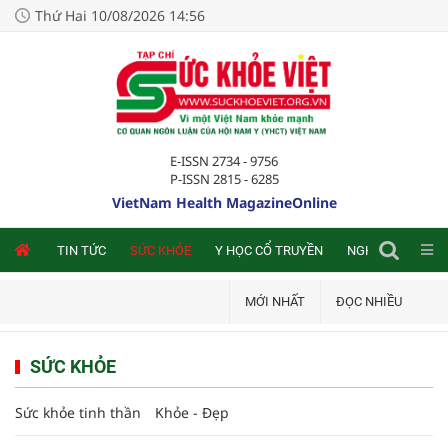
Thứ Hai 10/08/2026 14:56
E-ISSN 2734 - 9756
P-ISSN 2815 - 6285
VietNam Health MagazineOnline
NLINE
TIN TỨC
SỨC KHỎE
Y HỌC CỔ TRUYỀN
NGHIÊN CỨU TRA
MỚI NHẤT
ĐỌC NHIỀU
SỨC KHỎE
Sức khỏe tinh thần
Khỏe - Đẹp