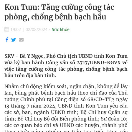
Kon Tum: Tăng cường công tác
phòng, chống bệnh bạch hầu
19:02
|
02/08/2024
Sức khỏe
SKV - Bà Y Ngọc, Phó Chủ tịch UBND tỉnh Kon Tum
vừa ký ban hành Công văn số 2717/UBND-KGVX về
việc tăng cường công tác phòng, chống bệnh bạch
hầu trên địa bàn tỉnh.
Nhằm chủ động kiểm soát, ngăn chặn, không để lây
lan, bùng phát bệnh bạch hầu theo chỉ đạo của Thủ
tướng Chính phủ tại Công điện số 68/CĐ-TTg ngày
13 tháng 7 năm 2024, UBND tỉnh Kon Tum yêu cầu
các sở, ban, ngành UBND tỉnh; Bộ Chỉ huy Quân sự
tỉnh; Bộ Chỉ huy Bộ đội Biên phòng tỉnh; Sư đoàn 10;
các cơ quan báo chí và UBND các huyện, thành phố
theo chức năng nhiệm vụ tiếp tục triển khai các