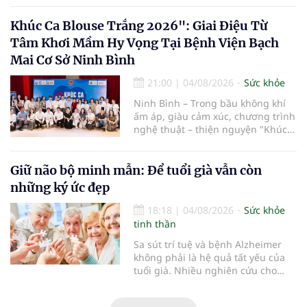
kỳ nghỉ một cách thoải mái hơn...
Khúc Ca Blouse Trắng 2026": Giai Điệu Từ
Tâm Khơi Mầm Hy Vọng Tại Bệnh Viện Bạch
Mai Cơ Sở Ninh Bình
21:00
|
04/08/2026
Sức khỏe
Ninh Bình – Trong bầu không khí
ấm áp, giàu cảm xúc, chương trình
nghệ thuật – thiện nguyện "Khúc
ca Blouse trắng" đã chính thức
khởi động hành trình năm 2026 với
điểm dừng chân đầu tiên tại Bệnh
Giữ não bộ minh mẫn: Để tuổi già vẫn còn
viện Bạch Mai cơ sở Ninh Bình.
những ký ức đẹp
18:18
|
04/08/2026
Sức khỏe
tinh thần
Sa sút trí tuệ và bệnh Alzheimer
không phải là hệ quả tất yếu của
tuổi già. Nhiều nghiên cứu cho
thấy, duy trì lối sống lành mạnh,
kiểm soát tốt các bệnh mạn tính và