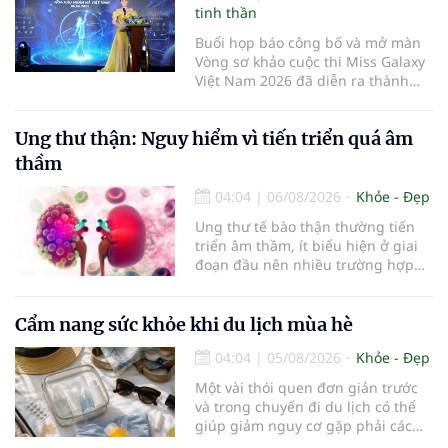
tinh thần
Buổi họp báo công bố và mở màn
Vòng sơ khảo cuộc thi Miss Galaxy
Việt Nam 2026 đã diễn ra thành
công rực rỡ. Sự kiện đánh dấu sự
khởi đầu của một đấu trường nhan
Ung thư thận: Nguy hiểm vì tiến triển quá âm
sắc quy mô, khác biệt và tiên
phong – nơi tôn vinh vẻ đẹp thời
thầm
đại mới kết hợp giữa Tri thức, Bản
lĩnh, Văn hóa và Công nghệ số
04:04
|
06/08/2026
Khỏe - Đẹp
Ung thư tế bào thận thường tiến
triển âm thầm, ít biểu hiện ở giai
đoạn đầu nên nhiều trường hợp
chỉ được phát hiện khi khối u đã
lớn hoặc xuất hiện biến chứng.
Trường hợp một bệnh nhân 79 tuổi
Cẩm nang sức khỏe khi du lịch mùa hè
có khối u tăng gấp đôi kích thước
04:04
|
05/08/2026
Khỏe - Đẹp
chỉ sau 4 tháng theo dõi là lời cảnh
báo về sự cần thiết của việc khám
Một vài thói quen đơn giản trước
sức khỏe định kỳ, đặc biệt ở người
và trong chuyến đi du lịch có thể
cao tuổi.
giúp giảm nguy cơ gặp phải các
vấn đề sức khỏe, từ đó tận hưởng