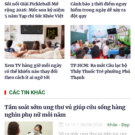
Sôi nổi Giải Pickleball Mở
Cảnh báo 3 thời điểm nguy
rộng 2026: Mốc son kỷ niệm
hiểm trong ngày dễ xảy ra
5 năm Tạp chí Sức Khỏe Việt
đột qụy
Xem TV hàng giờ mỗi ngày
TP.HCM: Ra mắt Câu lạc bộ
có thể khiến não thay đổi
Thầy Thuốc Trẻ phường Phú
theo cách ít ai ngờ tới
Thạnh
CÁC TIN KHÁC
Tầm soát sớm ung thư vú giúp cứu sống hàng
nghìn phụ nữ mỗi năm
15:15
|
08/08/2026
Khỏe - Đẹp
Số ca mắc ung thư vú tiếp tục gia