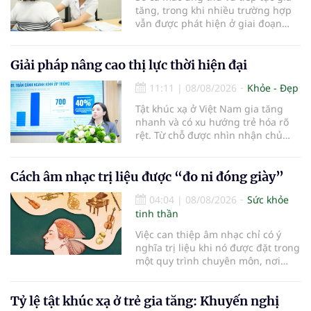
tăng, trong khi nhiều trường hợp
vẫn được phát hiện ở giai đoạn
muộn. Bộ Y tế đặt mục tiêu mở
rộng tầm soát, khám sàng lọc phát
hiện sớm ung thư vú, hướng tới
Giải pháp nâng cao thị lực thời hiện đại
mục tiêu giảm trung bình 2,5% tỷ
11:11
|
08/08/2026
Khỏe - Đẹp
lệ tử vong do ung thư vú mỗi năm.
Tật khúc xạ ở Việt Nam gia tăng
nhanh và có xu hướng trẻ hóa rõ
rệt. Từ chỗ được nhìn nhận chủ
yếu như vấn đề của lứa tuổi học
đường, cận thị và các tật khúc xạ
khác đang mở rộng nhanh sang
Cách âm nhạc trị liệu được “đo ni đóng giày”
nhóm học sinh cuối cấp, sinh viên
04:04
|
08/08/2026
Sức khỏe
và người lao động trẻ tại khu vực
tinh thần
đô thị.
Việc can thiệp âm nhạc chỉ có ý
nghĩa trị liệu khi nó được đặt trong
một quy trình chuyên môn, nơi
nhà trị liệu hiểu rõ nhu cầu, khả
năng và mục tiêu của từng cá
Tỷ lệ tật khúc xạ ở trẻ gia tăng: Khuyến nghị
nhân…