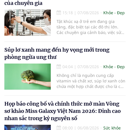
của chuyên gia
15:18
|
07/08/2026
Khỏe - Đẹp
Tật khúc xạ ở trẻ em đang gia
tăng, đặc biệt tại các đô thị lớn.
Các chuyên gia cảnh báo, việc sử
dụng các thiết bị điện tử kéo dài,
thiếu hoạt động ngoài trời và môi
trường học tập chưa đạt chuẩn
Súp lơ xanh mang đến hy vọng mới trong
đang khiến tình trạng cận thị ngày
phòng ngừa ung thư
càng trẻ hóa, đòi hỏi sự vào cuộc
của gia đình, nhà trường và ngành
04:04
|
07/08/2026
Khỏe - Đẹp
y tế để bảo vệ đôi mắt của thế hệ
Không chỉ là nguồn cung cấp
tương lai.
vitamin và chất xơ, súp lơ xanh còn
chứa một hợp chất được cho là có
thể hỗ trợ nhiều cơ chế bảo vệ tự
nhiên của cơ thể...
Họp báo công bố và chính thức mở màn Vòng
sơ khảo Miss Galaxy Việt Nam 2026: Đỉnh cao
nhan sắc trong kỷ nguyên số
08:00
|
06/08/2026
Sức khỏe