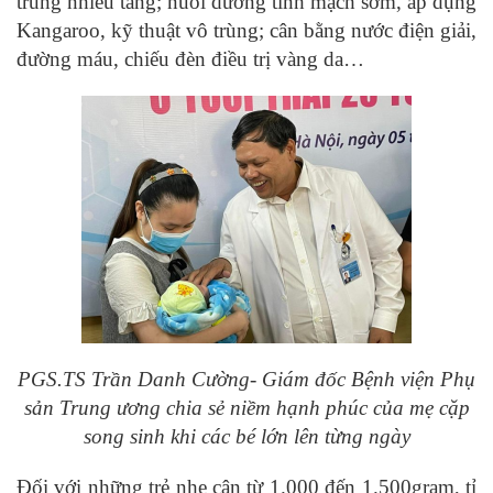
trùng nhiều tầng; nuôi dưỡng tĩnh mạch sớm, áp dụng
Kangaroo, kỹ thuật vô trùng; cân bằng nước điện giải,
đường máu, chiếu đèn điều trị vàng da…
PGS.TS Trần Danh Cường- Giám đốc Bệnh viện Phụ
sản Trung ương chia sẻ niềm hạnh phúc của mẹ cặp
song sinh khi các bé lớn lên từng ngày
Đối với những trẻ nhẹ cân từ 1.000 đến 1.500gram, tỉ