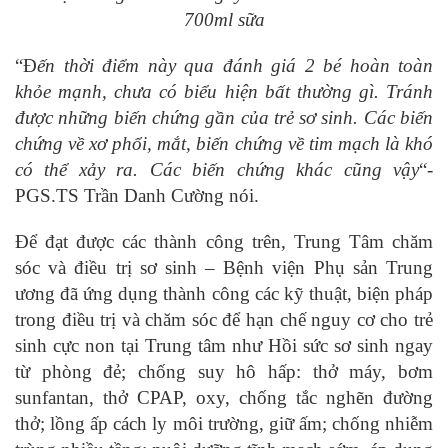
700ml sữa
“Đ
ến thời điểm này qua đánh giá 2 bé hoàn toàn
khỏe mạnh, chưa có biểu hiện bất thường gì. Tránh
được những biến chứng gần của trẻ sơ sinh. Các biến
chứng về xơ phổi, mắt, biến chứng về tim mạch là khó
có thể xảy ra. Các biến chứng khác cũng vậy
“-
PGS.TS Trần Danh Cường nói.
Để đạt được các thành công trên, Trung Tâm chăm
sóc và điều trị sơ sinh – Bệnh viện Phụ sản Trung
ương đã ứng dụng thành công các kỹ thuật, biện pháp
trong điều trị và chăm sóc để hạn chế nguy cơ cho trẻ
sinh cực non tại Trung tâm như Hồi sức sơ sinh ngay
từ phòng đẻ; chống suy hô hấp: thở máy, bơm
sunfantan, thở CPAP, oxy, chống tắc nghẽn đường
thở; lồng ấp cách ly môi trường, giữ ấm; chống nhiễm