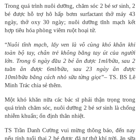
Trong quá trình nuôi dưỡng, chăm sóc 2 bé sơ sinh, 2
bé được hỗ trợ hô hấp bơm surfactant thở máy 43
ngày, thở oxy 30 ngày; nuôi dưỡng tĩnh mạch kết
hợp tiêu hóa phòng viêm ruột hoại tử.
“
Nuôi tĩnh mạch, lấy ven là vô cùng khó khăn khi
toàn bộ tay, chân trẻ không bằng tay út của người
lớn. Trong 6 ngày đầu 2 bé ăn được 1ml/bữa, sau 2
tuần ăn được 6ml/bữa, sau 23 ngày ăn được
10ml/bữa bằng cách nhỏ sữa từng giọt”
– TS. BS Lê
Minh Trác chia sẻ thêm.
Một khó khăn nữa các bác sĩ phải thận trọng trong
quá trình chăm sóc, nuôi dưỡng 2 bé sơ sinh là chống
nhiễm khuẩn; ổn định thân nhiệt.
TS Trần Danh Cường vui mừng thông báo, đến nay
nếu tính tuổi thai 2 bé được đã tự thở khí trời, ăn sữa