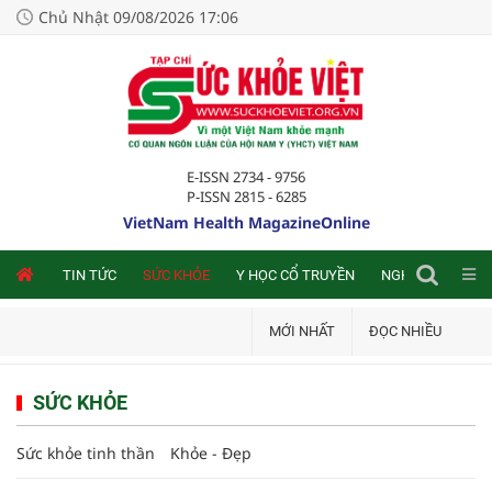
Chủ Nhật 09/08/2026 17:06
E-ISSN 2734 - 9756
P-ISSN 2815 - 6285
VietNam Health MagazineOnline
NLINE
TIN TỨC
SỨC KHỎE
Y HỌC CỔ TRUYỀN
NGHIÊN CỨU TRA
MỚI NHẤT
ĐỌC NHIỀU
SỨC KHỎE
Sức khỏe tinh thần
Khỏe - Đẹp