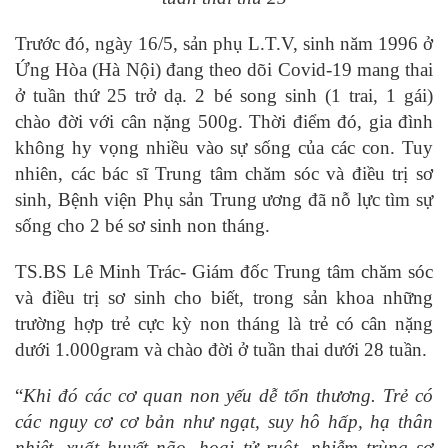
Trước đó, ngày 16/5, sản phụ L.T.V, sinh năm 1996 ở
Ứng Hòa (Hà Nội) đang theo dõi Covid-19 mang thai
ở tuần thứ 25 trở dạ. 2 bé song sinh (1 trai, 1 gái)
chào đời với cân nặng 500g. Thời điểm đó, gia đình
không hy vọng nhiều vào sự sống của các con. Tuy
nhiên, các bác sĩ Trung tâm chăm sóc và điều trị sơ
sinh, Bệnh viện Phụ sản Trung ương đã nỗ lực tìm sự
sống cho 2 bé sơ sinh non tháng.
TS.BS Lê Minh Trác- Giám đốc Trung tâm chăm sóc
và điều trị sơ sinh cho biết, trong sản khoa những
trường hợp trẻ cực kỳ non tháng là trẻ có cân nặng
dưới 1.000gram và chào đời ở tuần thai dưới 28 tuần.
“
Khi đó các cơ quan non yếu dễ tổn thương. Trẻ có
các nguy cơ cơ bản như ngạt, suy hô hấp, hạ thân
nhiệt, xuất huyết não, hoại tử ruột, nhiễm trùng sơ