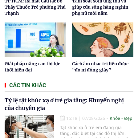
TP.HCM: Ra mắt Câu lạc bộ
Tầm soát sớm ung thư vú
Thầy Thuốc Trẻ phường Phú
giúp cứu sống hàng nghìn
Thạnh
phụ nữ mỗi năm
Giải pháp nâng cao thị lực
Cách âm nhạc trị liệu được
thời hiện đại
“đo ni đóng giày”
CÁC TIN KHÁC
Tỷ lệ tật khúc xạ ở trẻ gia tăng: Khuyến nghị
của chuyên gia
15:18
|
07/08/2026
Khỏe - Đẹp
Tật khúc xạ ở trẻ em đang gia
tăng, đặc biệt tại các đô thị lớn.