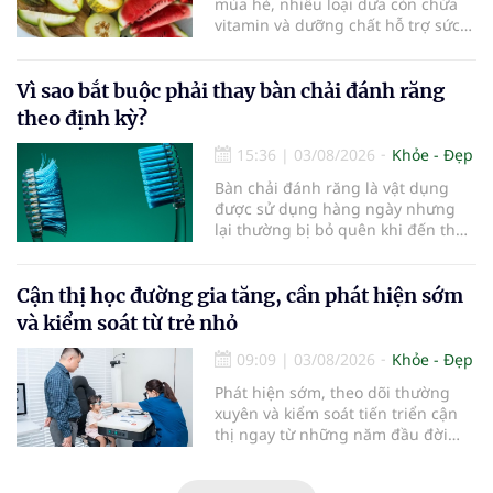
mùa hè, nhiều loại dưa còn chứa
vitamin và dưỡng chất hỗ trợ sức
khỏe làn da...
Vì sao bắt buộc phải thay bàn chải đánh răng
theo định kỳ?
15:36
|
03/08/2026
Khỏe - Đẹp
Bàn chải đánh răng là vật dụng
được sử dụng hàng ngày nhưng
lại thường bị bỏ quên khi đến thời
điểm cần thay mới. Theo các
chuyên gia nha khoa, việc sử dụng
bàn chải quá lâu có thể làm giảm
Cận thị học đường gia tăng, cần phát hiện sớm
hiệu quả làm sạch và ảnh hưởng
và kiểm soát từ trẻ nhỏ
đến sức khỏe răng miệng...
09:09
|
03/08/2026
Khỏe - Đẹp
Phát hiện sớm, theo dõi thường
xuyên và kiểm soát tiến triển cận
thị ngay từ những năm đầu đời
được các chuyên gia đánh giá là
chìa khóa bảo vệ thị lực lâu dài cho