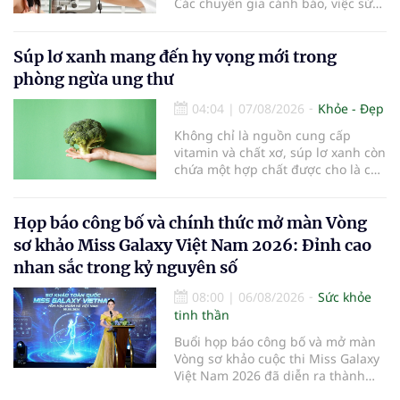
Các chuyên gia cảnh báo, việc sử
dụng các thiết bị điện tử kéo dài,
thiếu hoạt động ngoài trời và môi
trường học tập chưa đạt chuẩn
Súp lơ xanh mang đến hy vọng mới trong
đang khiến tình trạng cận thị ngày
phòng ngừa ung thư
càng trẻ hóa, đòi hỏi sự vào cuộc
của gia đình, nhà trường và ngành
04:04
|
07/08/2026
Khỏe - Đẹp
y tế để bảo vệ đôi mắt của thế hệ
Không chỉ là nguồn cung cấp
tương lai.
vitamin và chất xơ, súp lơ xanh còn
chứa một hợp chất được cho là có
thể hỗ trợ nhiều cơ chế bảo vệ tự
nhiên của cơ thể...
Họp báo công bố và chính thức mở màn Vòng
sơ khảo Miss Galaxy Việt Nam 2026: Đỉnh cao
nhan sắc trong kỷ nguyên số
08:00
|
06/08/2026
Sức khỏe
tinh thần
Buổi họp báo công bố và mở màn
Vòng sơ khảo cuộc thi Miss Galaxy
Việt Nam 2026 đã diễn ra thành
công rực rỡ. Sự kiện đánh dấu sự