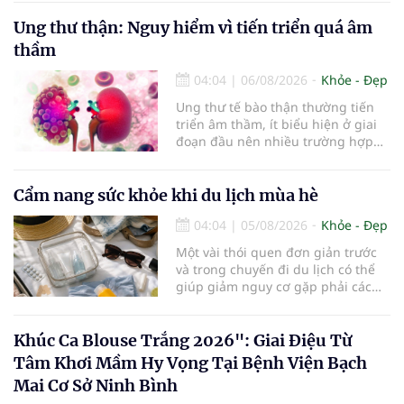
khởi đầu của một đấu trường nhan
Ung thư thận: Nguy hiểm vì tiến triển quá âm
sắc quy mô, khác biệt và tiên
phong – nơi tôn vinh vẻ đẹp thời
thầm
đại mới kết hợp giữa Tri thức, Bản
lĩnh, Văn hóa và Công nghệ số
04:04
|
06/08/2026
Khỏe - Đẹp
Ung thư tế bào thận thường tiến
triển âm thầm, ít biểu hiện ở giai
đoạn đầu nên nhiều trường hợp
chỉ được phát hiện khi khối u đã
lớn hoặc xuất hiện biến chứng.
Trường hợp một bệnh nhân 79 tuổi
Cẩm nang sức khỏe khi du lịch mùa hè
có khối u tăng gấp đôi kích thước
04:04
|
05/08/2026
Khỏe - Đẹp
chỉ sau 4 tháng theo dõi là lời cảnh
báo về sự cần thiết của việc khám
Một vài thói quen đơn giản trước
sức khỏe định kỳ, đặc biệt ở người
và trong chuyến đi du lịch có thể
cao tuổi.
giúp giảm nguy cơ gặp phải các
vấn đề sức khỏe, từ đó tận hưởng
kỳ nghỉ một cách thoải mái hơn...
Khúc Ca Blouse Trắng 2026": Giai Điệu Từ
Tâm Khơi Mầm Hy Vọng Tại Bệnh Viện Bạch
Mai Cơ Sở Ninh Bình