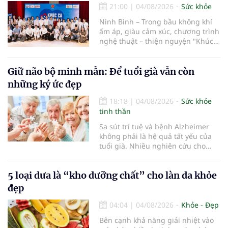
21:00
|
04/08/2026
Sức khỏe
Ninh Bình – Trong bầu không khí
ấm áp, giàu cảm xúc, chương trình
nghệ thuật – thiện nguyện "Khúc
ca Blouse trắng" đã chính thức
khởi động hành trình năm 2026 với
điểm dừng chân đầu tiên tại Bệnh
Giữ não bộ minh mẫn: Để tuổi già vẫn còn
viện Bạch Mai cơ sở Ninh Bình.
những ký ức đẹp
18:18
|
04/08/2026
Sức khỏe
tinh thần
Sa sút trí tuệ và bệnh Alzheimer
không phải là hệ quả tất yếu của
tuổi già. Nhiều nghiên cứu cho
thấy, duy trì lối sống lành mạnh,
kiểm soát tốt các bệnh mạn tính và
5 loại dưa là “kho dưỡng chất” cho làn da khỏe
rèn luyện trí não mỗi ngày có thể
góp phần làm chậm quá trình suy
đẹp
giảm nhận thức, giúp người cao
tuổi gìn giữ trí nhớ và sống độc lập
04:04
|
04/08/2026
Khỏe - Đẹp
lâu hơn.
Bên cạnh khả năng giải nhiệt vào