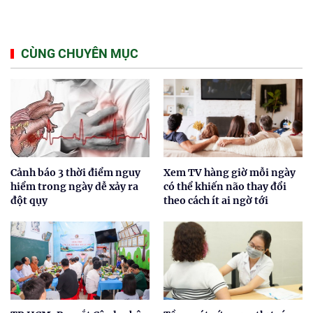
CÙNG CHUYÊN MỤC
Cảnh báo 3 thời điểm nguy
Xem TV hàng giờ mỗi ngày
hiểm trong ngày dễ xảy ra
có thể khiến não thay đổi
đột qụy
theo cách ít ai ngờ tới