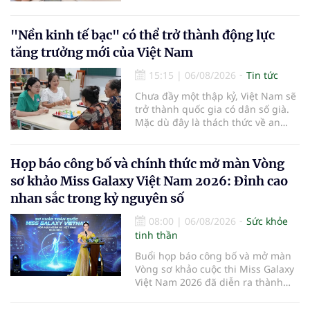
mạng lưới cấp cứu ngoại viện,
đồng thời chuẩn hóa đào tạo, hoàn
thiện cơ chế tài chính và đa dạng
"Nền kinh tế bạc" có thể trở thành động lực
hóa phương tiện nhằm nâng cao
tăng trưởng mới của Việt Nam
năng lực cấp cứu trước viện trên
phạm vi cả nước.
15:15
|
06/08/2026
Tin tức
Chưa đầy một thập kỷ, Việt Nam sẽ
trở thành quốc gia có dân số già.
Mặc dù đây là thách thức về an
sinh xã hội, tuy nhiên cũng mở ra
"nền kinh tế bạc", lĩnh vực dự báo
có giá trị hàng tỷ USD.
Họp báo công bố và chính thức mở màn Vòng
sơ khảo Miss Galaxy Việt Nam 2026: Đỉnh cao
nhan sắc trong kỷ nguyên số
08:00
|
06/08/2026
Sức khỏe
tinh thần
Buổi họp báo công bố và mở màn
Vòng sơ khảo cuộc thi Miss Galaxy
Việt Nam 2026 đã diễn ra thành
công rực rỡ. Sự kiện đánh dấu sự
khởi đầu của một đấu trường nhan