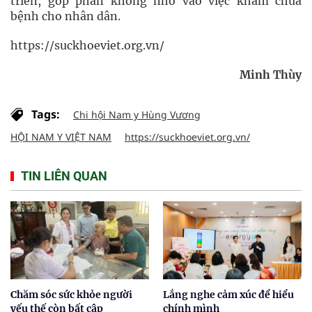
triển, góp phần không nhỏ vào việc khám chữa
bệnh cho nhân dân.
https://suckhoeviet.org.vn/
Minh Thùy
Tags:
Chi hội Nam y Hùng Vương
HỘI NAM Y VIỆT NAM
https://suckhoeviet.org.vn/
TIN LIÊN QUAN
Chăm sóc sức khỏe người
Lắng nghe cảm xúc để hiểu
yếu thế còn bất cập
chính mình