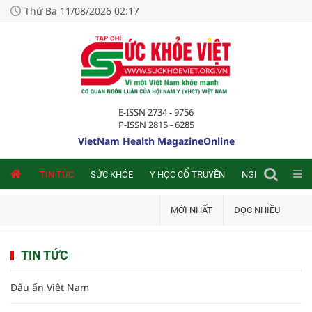
Thứ Ba 11/08/2026 02:17
E-ISSN 2734 - 9756
P-ISSN 2815 - 6285
VietNam Health MagazineOnline
NLINE
TIN TỨC
SỨC KHỎE
Y HỌC CỔ TRUYỀN
NGHIÊN CỨU TRA
MỚI NHẤT
ĐỌC NHIỀU
TIN TỨC
Dấu ấn Việt Nam