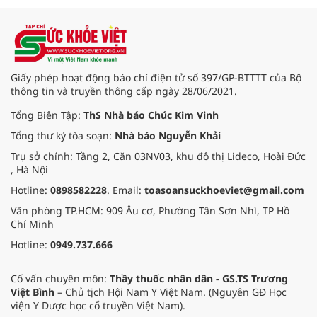
vươn xa”, được tổ chức từ ngày
15/8/2026 đến ngày 02/9/2026 tại
phường Buôn Ma Thuột, xã Krông
Pắc, phường Tuy Hòa và một số xã
trồng sầu riêng trên địa bàn tỉnh.
Giấy phép hoạt động báo chí điện tử số 397/GP-BTTTT của Bộ
thông tin và truyền thông cấp ngày 28/06/2021.
Tổng Biên Tập:
ThS Nhà báo Chúc Kim Vinh
Tổng thư ký tòa soạn:
Nhà báo Nguyễn Khải
Trụ sở chính: Tầng 2, Căn 03NV03, khu đô thị Lideco, Hoài Đức
, Hà Nội
Hotline:
0898582228
. Email:
toasoansuckhoeviet@gmail.com
Văn phòng TP.HCM: 909 Âu cơ, Phường Tân Sơn Nhì, TP Hồ
Chí Minh
Hotline:
0949.737.666
Cố vấn chuyên môn:
Thầy thuốc nhân dân - GS.TS Trương
Việt Bình
– Chủ tịch Hội Nam Y Việt Nam. (Nguyên GĐ Học
viện Y Dược học cổ truyền Việt Nam).