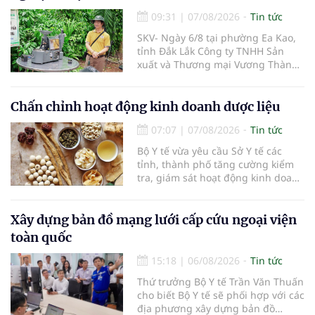
09:31
|
07/08/2026
Tin tức
SKV- Ngày 6/8 tại phường Ea Kao,
tỉnh Đắk Lắk Công ty TNHH Sản
xuất và Thương mại Vương Thành
Công vừa tổ chức lớp chia sẻ kiến
thức cà phê cấp tốc VTC 13, với sự
tham gia của các chủ doanh
Chấn chỉnh hoạt động kinh doanh dược liệu
nghiệp, chủ quán cà phê, hợp tác
07:07
|
07/08/2026
Tin tức
xã, người làm nông nghiệp và
những người yêu thích cà phê.
Bộ Y tế vừa yêu cầu Sở Y tế các
tỉnh, thành phố tăng cường kiểm
tra, giám sát hoạt động kinh doanh
dược liệu, tập trung vào các cơ sở
bán lẻ dược liệu, thuốc cổ truyền.
Xây dựng bản đồ mạng lưới cấp cứu ngoại viện
toàn quốc
15:18
|
06/08/2026
Tin tức
Thứ trưởng Bộ Y tế Trần Văn Thuấn
cho biết Bộ Y tế sẽ phối hợp với các
địa phương xây dựng bản đồ