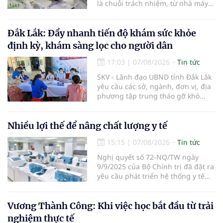
là chuỗi trách nhiệm, từ nhà máy
đến bệnh viện; từ dữ liệu quản lý
đến từng nhà thuốc, từng người
bệnh... Ngành y tế từng bước tiêu
Đắk Lắk: Đẩy nhanh tiến độ khám sức khỏe
chuẩn hóa, quy chuẩn hóa và hội
định kỳ, khám sàng lọc cho người dân
nhập quốc tế nhằm giúp cho
người dân tiếp cận thuốc an toàn,
17:03
|
07/08/2026
Tin tức
chất lượng, hiệu quả và giá hợp lý.
SKV - Lãnh đạo UBND tỉnh Đắk Lắk
yêu cầu các sở, ngành, đơn vị, địa
phương tập trung tháo gỡ khó
khăn để hoàn thành cơ bản việc
khám sức khỏe định kỳ và khám
sàng lọc cho 100% người dân trên
Nhiều lợi thế để nâng chất lượng y tế
địa bàn tỉnh trong tháng 10/2026.
15:15
|
07/08/2026
Tin tức
Nghị quyết số 72-NQ/TW ngày
9/9/2025 của Bộ Chính trị đã đặt ra
yêu cầu phát triển hệ thống y tế
hiện đại, công bằng, chất lượng,
hiệu quả và hội nhập quốc tế.
Vương Thành Công: Khi việc học bắt đầu từ trải
nghiệm thực tế