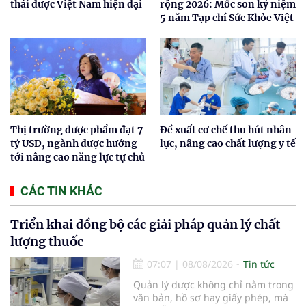
thái dược Việt Nam hiện đại
rộng 2026: Mốc son kỷ niệm
5 năm Tạp chí Sức Khỏe Việt
Thị trường dược phẩm đạt 7
Đề xuất cơ chế thu hút nhân
tỷ USD, ngành dược hướng
lực, nâng cao chất lượng y tế
tới nâng cao năng lực tự chủ
CÁC TIN KHÁC
Triển khai đồng bộ các giải pháp quản lý chất
lượng thuốc
07:07
|
08/08/2026
Tin tức
Quản lý dược không chỉ nằm trong
văn bản, hồ sơ hay giấy phép, mà