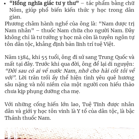
“Hồng nghĩa giác tư y thư”
– tác phẩm bằng chữ
Nôm, giúp phổ biến kiến thức y học trong dân
gian.
Phương châm hành nghề của ông là: “Nam dược trị
Nam nhân” – thuốc Nam chữa cho người Nam. Đây
không chỉ là tư tưởng y học mà còn là tuyên ngôn tự
tôn dân tộc, khẳng định bản lĩnh trí tuệ Việt.
Năm 1384, khi 55 tuổi, ông đi sứ sang Trung Quốc và
mất tại đây. Trước khi qua đời, ông để lại di nguyện:
“Đời sau có ai về nước Nam, nhớ cho hài cốt tôi về
với”
. Lời trăn trối ấy thể hiện tình yêu quê hương
sâu nặng và nỗi niềm của một người con hiếu thảo
chưa kịp phụng dưỡng cha mẹ.
Với những cống hiến lớn lao, Tuệ Tĩnh được nhân
dân và giới y học tôn vinh là Y tổ của dân tộc, là bậc
Thánh thuốc Nam.