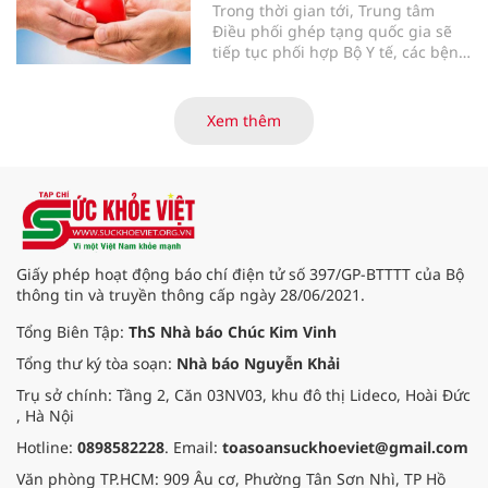
Trong thời gian tới, Trung tâm
Điều phối ghép tạng quốc gia sẽ
tiếp tục phối hợp Bộ Y tế, các bệnh
viện và các cơ quan liên quan để
mở rộng mạng lưới điều phối, tăng
cường truyền thông, hoàn thiện
Xem thêm
quy trình chuyên môn và hệ thống
pháp luật để thúc đẩy lĩnh vực
hiến và ghép mô tạng.
Giấy phép hoạt động báo chí điện tử số 397/GP-BTTTT của Bộ
thông tin và truyền thông cấp ngày 28/06/2021.
Tổng Biên Tập:
ThS Nhà báo Chúc Kim Vinh
Tổng thư ký tòa soạn:
Nhà báo Nguyễn Khải
Trụ sở chính: Tầng 2, Căn 03NV03, khu đô thị Lideco, Hoài Đức
, Hà Nội
Hotline:
0898582228
. Email:
toasoansuckhoeviet@gmail.com
Văn phòng TP.HCM: 909 Âu cơ, Phường Tân Sơn Nhì, TP Hồ