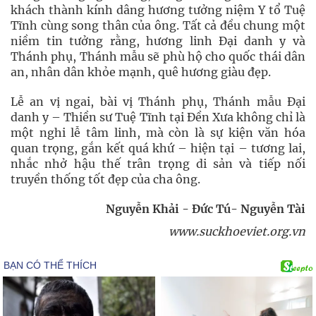
khách thành kính dâng hương tưởng niệm Y tổ Tuệ
Tĩnh cùng song thân của ông. Tất cả đều chung một
niềm tin tưởng rằng, hương linh Đại danh y và
Thánh phụ, Thánh mẫu sẽ phù hộ cho quốc thái dân
an, nhân dân khỏe mạnh, quê hương giàu đẹp.
Lễ an vị ngai, bài vị Thánh phụ, Thánh mẫu Đại
danh y – Thiền sư Tuệ Tĩnh tại Đền Xưa không chỉ là
một nghi lễ tâm linh, mà còn là sự kiện văn hóa
quan trọng, gắn kết quá khứ – hiện tại – tương lai,
nhắc nhở hậu thế trân trọng di sản và tiếp nối
truyền thống tốt đẹp của cha ông.
Nguyễn Khải - Đức Tú- Nguyễn Tài
www.suckhoeviet.org.vn