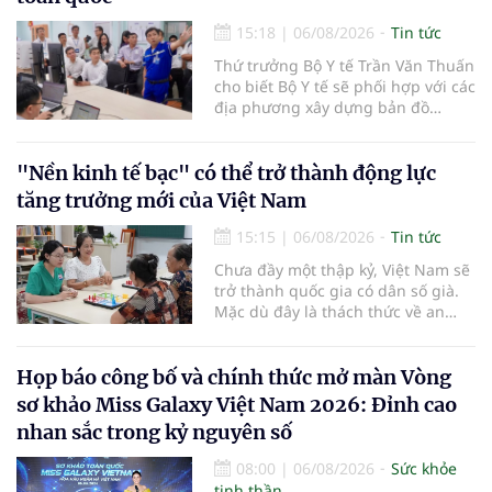
15:18
|
06/08/2026
Tin tức
Thứ trưởng Bộ Y tế Trần Văn Thuấn
cho biết Bộ Y tế sẽ phối hợp với các
địa phương xây dựng bản đồ
mạng lưới cấp cứu ngoại viện,
đồng thời chuẩn hóa đào tạo, hoàn
thiện cơ chế tài chính và đa dạng
"Nền kinh tế bạc" có thể trở thành động lực
hóa phương tiện nhằm nâng cao
tăng trưởng mới của Việt Nam
năng lực cấp cứu trước viện trên
phạm vi cả nước.
15:15
|
06/08/2026
Tin tức
Chưa đầy một thập kỷ, Việt Nam sẽ
trở thành quốc gia có dân số già.
Mặc dù đây là thách thức về an
sinh xã hội, tuy nhiên cũng mở ra
"nền kinh tế bạc", lĩnh vực dự báo
có giá trị hàng tỷ USD.
Họp báo công bố và chính thức mở màn Vòng
sơ khảo Miss Galaxy Việt Nam 2026: Đỉnh cao
nhan sắc trong kỷ nguyên số
08:00
|
06/08/2026
Sức khỏe
tinh thần