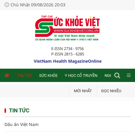
Chủ Nhật 09/08/2026 20:03
E-ISSN 2734 - 9756
P-ISSN 2815 - 6285
VietNam Health MagazineOnline
NLINE
TIN TỨC
SỨC KHỎE
Y HỌC CỔ TRUYỀN
NGHIÊN CỨU TRA
MỚI NHẤT
ĐỌC NHIỀU
TIN TỨC
Dấu ấn Việt Nam