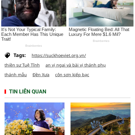
Tags:
https://suckhoeviet.org.vn/
thiền sư Tuệ Tĩnh
an vị ngai và bài vị thánh phụ
thánh mẫu
Đền Xưa
côn sơn kiếp bạc
TIN LIÊN QUAN