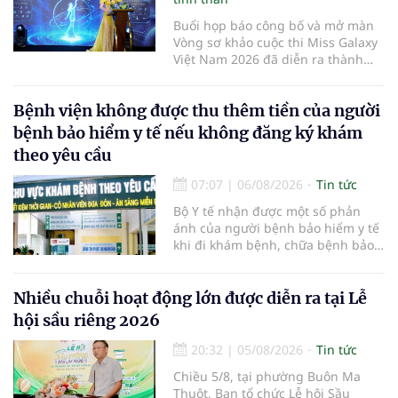
Buổi họp báo công bố và mở màn
Vòng sơ khảo cuộc thi Miss Galaxy
Việt Nam 2026 đã diễn ra thành
công rực rỡ. Sự kiện đánh dấu sự
khởi đầu của một đấu trường nhan
Bệnh viện không được thu thêm tiền của người
sắc quy mô, khác biệt và tiên
phong – nơi tôn vinh vẻ đẹp thời
bệnh bảo hiểm y tế nếu không đăng ký khám
đại mới kết hợp giữa Tri thức, Bản
theo yêu cầu
lĩnh, Văn hóa và Công nghệ số
07:07
|
06/08/2026
Tin tức
Bộ Y tế nhận được một số phản
ánh của người bệnh bảo hiểm y tế
khi đi khám bệnh, chữa bệnh bảo
hiểm y tế đúng trình tự, thủ tục
quy định, không đăng ký khám
bệnh, chữa bệnh theo yêu cầu
Nhiều chuỗi hoạt động lớn được diễn ra tại Lễ
nhưng vẫn phải nộp thêm các chi
hội sầu riêng 2026
phí khám bệnh, chữa bệnh ngoài
phần cùng chi trả.
20:32
|
05/08/2026
Tin tức
Chiều 5/8, tại phường Buôn Ma
Thuột, Ban tổ chức Lễ hội Sầu