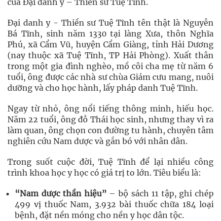
của Đại danh y – Thiền sư Tuệ Tĩnh.
Đại danh y - Thiền sư Tuệ Tĩnh tên thật là Nguyễn
Bá Tĩnh, sinh năm 1330 tại làng Xưa, thôn Nghĩa
Phú, xã Cẩm Vũ, huyện Cẩm Giàng, tỉnh Hải Dương
(nay thuộc xã Tuệ Tĩnh, TP Hải Phòng). Xuất thân
trong một gia đình nghèo, mồ côi cha mẹ từ năm 6
tuổi, ông được các nhà sư chùa Giám cưu mang, nuôi
dưỡng và cho học hành, lấy pháp danh Tuệ Tĩnh.
Ngay từ nhỏ, ông nổi tiếng thông minh, hiếu học.
Năm 22 tuổi, ông đỗ Thái học sinh, nhưng thay vì ra
làm quan, ông chọn con đường tu hành, chuyên tâm
nghiên cứu Nam dược và gắn bó với nhân dân.
Trong suốt cuộc đời, Tuệ Tĩnh để lại nhiều công
trình khoa học y học có giá trị to lớn. Tiêu biểu là:
“Nam dược thần hiệu”
– bộ sách 11 tập, ghi chép
499 vị thuốc Nam, 3.932 bài thuốc chữa 184 loại
bệnh, đặt nền móng cho nền y học dân tộc.