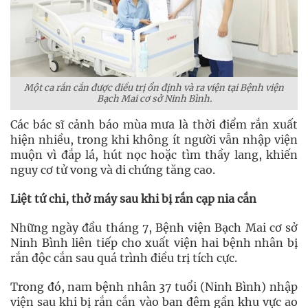
Một ca rắn cắn được điều trị ổn định và ra viện tại Bệnh viện
Bạch Mai cơ sở Ninh Bình.
Các bác sĩ cảnh báo mùa mưa là thời điểm rắn xuất
hiện nhiều, trong khi không ít người vẫn nhập viện
muộn vì đắp lá, hút nọc hoặc tìm thầy lang, khiến
nguy cơ tử vong và di chứng tăng cao.
Liệt tứ chi, thở máy sau khi bị rắn cạp nia cắn
Những ngày đầu tháng 7, Bệnh viện Bạch Mai cơ sở
Ninh Bình liên tiếp cho xuất viện hai bệnh nhân bị
rắn độc cắn sau quá trình điều trị tích cực.
Trong đó, nam bệnh nhân 37 tuổi (Ninh Bình) nhập
viện sau khi bị rắn cắn vào ban đêm gần khu vực ao