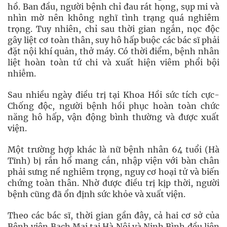
hồ. Ban đầu, người bệnh chỉ đau rát họng, sụp mi và
nhìn mờ nên không nghĩ tình trạng quá nghiêm
trọng. Tuy nhiên, chỉ sau thời gian ngắn, nọc độc
gây liệt cơ toàn thân, suy hô hấp buộc các bác sĩ phải
đặt nội khí quản, thở máy. Có thời điểm, bệnh nhân
liệt hoàn toàn tứ chi và xuất hiện viêm phổi bội
nhiễm.
Sau nhiều ngày điều trị tại Khoa Hồi sức tích cực-
Chống độc, người bệnh hồi phục hoàn toàn chức
năng hô hấp, vận động bình thường và được xuất
viện.
Một trường hợp khác là nữ bệnh nhân 64 tuổi (Hà
Tĩnh) bị rắn hổ mang cắn, nhập viện với bàn chân
phải sưng nề nghiêm trọng, nguy cơ hoại tử và biến
chứng toàn thân. Nhờ được điều trị kịp thời, người
bệnh cũng đã ổn định sức khỏe và xuất viện.
Theo các bác sĩ, thời gian gần đây, cả hai cơ sở của
Bệnh viện Bạch Mai tại Hà Nội và Ninh Bình đều liên