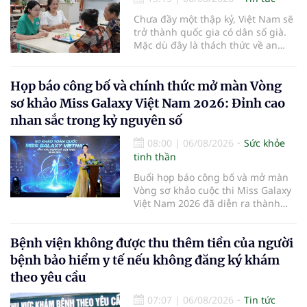
Chưa đầy một thập kỷ, Việt Nam sẽ
trở thành quốc gia có dân số già.
Mặc dù đây là thách thức về an
sinh xã hội, tuy nhiên cũng mở ra
"nền kinh tế bạc", lĩnh vực dự báo
có giá trị hàng tỷ USD.
Họp báo công bố và chính thức mở màn Vòng
sơ khảo Miss Galaxy Việt Nam 2026: Đỉnh cao
nhan sắc trong kỷ nguyên số
08:00
|
06/08/2026
Sức khỏe
tinh thần
Buổi họp báo công bố và mở màn
Vòng sơ khảo cuộc thi Miss Galaxy
Việt Nam 2026 đã diễn ra thành
công rực rỡ. Sự kiện đánh dấu sự
khởi đầu của một đấu trường nhan
Bệnh viện không được thu thêm tiền của người
sắc quy mô, khác biệt và tiên
phong – nơi tôn vinh vẻ đẹp thời
bệnh bảo hiểm y tế nếu không đăng ký khám
đại mới kết hợp giữa Tri thức, Bản
theo yêu cầu
lĩnh, Văn hóa và Công nghệ số
07:07
|
06/08/2026
Tin tức