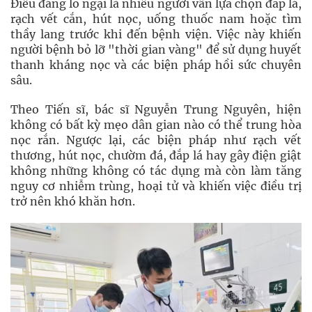
Điều đáng lo ngại là nhiều người vẫn lựa chọn đắp lá,
rạch vết cắn, hút nọc, uống thuốc nam hoặc tìm
thầy lang trước khi đến bệnh viện. Việc này khiến
người bệnh bỏ lỡ "thời gian vàng" để sử dụng huyết
thanh kháng nọc và các biện pháp hồi sức chuyên
sâu.
Theo Tiến sĩ, bác sĩ Nguyễn Trung Nguyên, hiện
không có bất kỳ mẹo dân gian nào có thể trung hòa
nọc rắn. Ngược lại, các biện pháp như rạch vết
thương, hút nọc, chườm đá, đắp lá hay gây điện giật
không những không có tác dụng mà còn làm tăng
nguy cơ nhiễm trùng, hoại tử và khiến việc điều trị
trở nên khó khăn hơn.