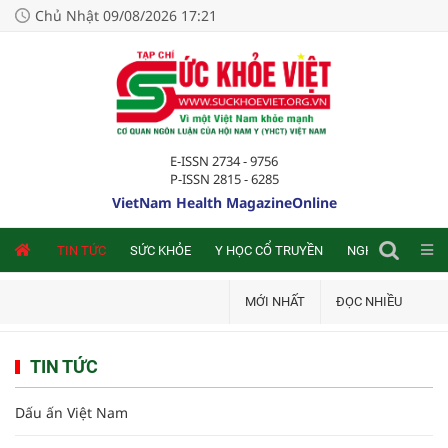
Chủ Nhật 09/08/2026 17:21
E-ISSN 2734 - 9756
P-ISSN 2815 - 6285
VietNam Health MagazineOnline
NLINE
TIN TỨC
SỨC KHỎE
Y HỌC CỔ TRUYỀN
NGHIÊN CỨU TRA
MỚI NHẤT
ĐỌC NHIỀU
TIN TỨC
Dấu ấn Việt Nam