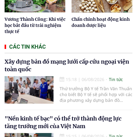
Vương Thành Công: Khi việc
Chấn chỉnh hoạt động kinh
học bắt đầu từ trải nghiệm
doanh dược liệu
thực tế
CÁC TIN KHÁC
Xây dựng bản đồ mạng lưới cấp cứu ngoại viện
toàn quốc
15:18
|
06/08/2026
Tin tức
Thứ trưởng Bộ Y tế Trần Văn Thuấn
cho biết Bộ Y tế sẽ phối hợp với các
địa phương xây dựng bản đồ
mạng lưới cấp cứu ngoại viện,
đồng thời chuẩn hóa đào tạo, hoàn
thiện cơ chế tài chính và đa dạng
"Nền kinh tế bạc" có thể trở thành động lực
hóa phương tiện nhằm nâng cao
tăng trưởng mới của Việt Nam
năng lực cấp cứu trước viện trên
phạm vi cả nước.
15:15
|
06/08/2026
Tin tức