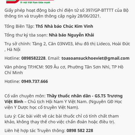
Giấy phép hoạt động báo chí điện tử số 397/GP-BTTTT của Bộ
thông tin và truyền thông cấp ngày 28/06/2021.
Tổng Biên Tập:
ThS Nhà báo Chúc Kim Vinh
Tổng thư ký tòa soạn:
Nhà báo Nguyễn Khải
Trụ sở chính: Tầng 2, Căn 03NV03, khu đô thị Lideco, Hoài Đức
, Hà Nội
Hotline:
0898582228
. Email:
toasoansuckhoeviet@gmail.com
Văn phòng TP.HCM: 909 Âu cơ, Phường Tân Sơn Nhì, TP Hồ
Chí Minh
Hotline:
0949.737.666
Cố vấn chuyên môn:
Thầy thuốc nhân dân - GS.TS Trương
Việt Bình
– Chủ tịch Hội Nam Y Việt Nam. (Nguyên GĐ Học
viện Y Dược học cổ truyền Việt Nam).
Lưu ý: Các bài viết về các bài thuốc chỉ có tính chất tham
khảo, không thay thế cho việc chẩn đoán hoặc điều trị.
Liên hệ hợp tác Truyền thông:
0898 582 228