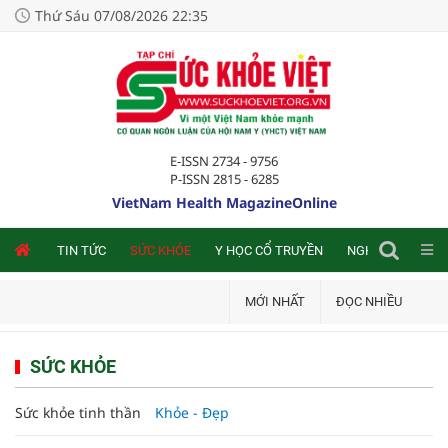
Thứ Sáu 07/08/2026 22:35
E-ISSN 2734 - 9756
P-ISSN 2815 - 6285
VietNam Health MagazineOnline
NLINE
TIN TỨC
SỨC KHỎE
Y HỌC CỔ TRUYỀN
NGHIÊN CỨU TRA
MỚI NHẤT
ĐỌC NHIỀU
SỨC KHỎE
Sức khỏe tinh thần
Khỏe - Đẹp