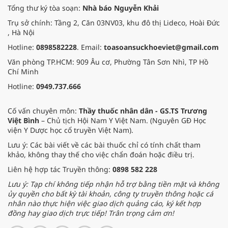
Tổng thư ký tòa soạn:
Nhà báo Nguyễn Khải
Trụ sở chính: Tầng 2, Căn 03NV03, khu đô thị Lideco, Hoài Đức
, Hà Nội
Hotline:
0898582228
. Email:
toasoansuckhoeviet@gmail.com
Văn phòng TP.HCM: 909 Âu cơ, Phường Tân Sơn Nhì, TP Hồ
Chí Minh
Hotline:
0949.737.666
Cố vấn chuyên môn:
Thầy thuốc nhân dân - GS.TS Trương
Việt Bình
– Chủ tịch Hội Nam Y Việt Nam. (Nguyên GĐ Học
viện Y Dược học cổ truyền Việt Nam).
Lưu ý: Các bài viết về các bài thuốc chỉ có tính chất tham
khảo, không thay thế cho việc chẩn đoán hoặc điều trị.
Liên hệ hợp tác Truyền thông:
0898 582 228
Lưu ý: Tạp chí không tiếp nhận hỗ trợ bằng tiền mặt và không
ủy quyền cho bất kỳ tài khoản, công ty truyền thông hoặc cá
nhân nào thực hiện việc giao dịch quảng cáo, ký kết hợp
đồng hay giao dịch trực tiếp! Trân trọng cảm ơn!