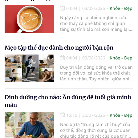
cận thị vừa được Bệnh viện Đông
Đô đưa vào hoạt động ngày 1/8.
04:04
|
03/08/2026
Khỏe - Đẹp
Ngày càng có nhiều nghiên cứu
cho thấy cà phê không chỉ giúp
tăng sự tỉnh táo mà còn mang lại
lợi ích cho nhiều cơ quan trong cơ
thể, đặc biệt là gan. Đây là cơ quan
đóng vai trò lọc độc tố, chuyển hóa
Mẹo tập thể dục dành cho người bận rộn
thuốc và dự trữ nhiều vitamin,
04:04
|
02/08/2026
Khỏe - Đẹp
khoáng chất thiết yếu nhưng cũng
rất dễ bị tổn thương…
Duy trì vận động đóng vai trò quan
trọng đối với cả sức khỏe thể chất
lẫn tinh thần. Tuy nhiên, giữa nhịp
sống bận rộn và nhiều trách nhiệm
cần cân bằng, việc dành thời gian
cho các hoạt động tập luyện
Dinh dưỡng cho não: Ăn đúng để tuổi già minh
thường trở thành một thách thức
mẫn
không nhỏ…
15:15
|
30/07/2026
Khỏe - Đẹp
Não bộ là “trung tâm chỉ huy” của
cơ thể, đồng thời cũng là cơ quan
chịu tác động rõ rệt của quá trình