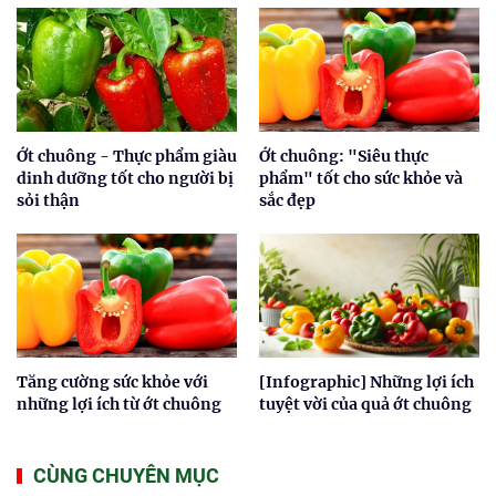
Ớt chuông - Thực phẩm giàu
Ớt chuông: "Siêu thực
dinh dưỡng tốt cho người bị
phẩm" tốt cho sức khỏe và
sỏi thận
sắc đẹp
Tăng cường sức khỏe với
[Infographic] Những lợi ích
những lợi ích từ ớt chuông
tuyệt vời của quả ớt chuông
CÙNG CHUYÊN MỤC