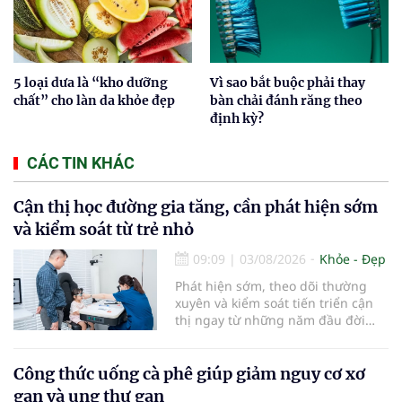
5 loại dưa là “kho dưỡng
Vì sao bắt buộc phải thay
chất” cho làn da khỏe đẹp
bàn chải đánh răng theo
định kỳ?
CÁC TIN KHÁC
Cận thị học đường gia tăng, cần phát hiện sớm
và kiểm soát từ trẻ nhỏ
09:09
|
03/08/2026
Khỏe - Đẹp
Phát hiện sớm, theo dõi thường
xuyên và kiểm soát tiến triển cận
thị ngay từ những năm đầu đời
được các chuyên gia đánh giá là
chìa khóa bảo vệ thị lực lâu dài cho
trẻ. Đây cũng là định hướng của
Công thức uống cà phê giúp giảm nguy cơ xơ
Trung tâm Nhãn nhi và Kiểm soát
gan và ung thư gan