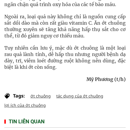
ngăn chặn quá trình oxy hóa của các tế bào máu.
Ngoài ra, loại quả này không chỉ là nguồn cung cấp
sắt dồi dào mà còn rất giàu vitamin C. Ăn ớt chuông
thường xuyên sẽ tăng khả năng hấp thụ sắt cho cơ
thể, từ đó giảm nguy cơ thiếu máu.
Tuy nhiên cần lưu ý, mặc dù ớt chuông là một loại
rau quả lành tính, dễ hấp thu nhưng người bệnh dạ
dày, trĩ, viêm loét đường ruột không nên dùng, đặc
biệt là khi ớt còn sống.
Mỹ Phương (t/h)
Tags:
ớt chuông
tác dụng của ớt chuông
lợi ích của ớt chuông
TIN LIÊN QUAN