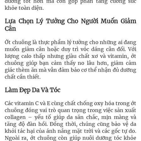
dưỡng tốt hơn mà còn góp phần tăng cường sức
khỏe toàn diện.
Lựa Chọn Lý Tưởng Cho Người Muốn Giảm
Cân
Ớt chuông là thực phẩm lý tưởng cho những ai đang
muốn giảm cân hoặc duy trì vóc dáng cân đối. Với
lượng calo thấp nhưng giàu chất xơ và vitamin, ớt
chuông giúp bạn cảm thấy no lâu hơn, giảm cảm
giác thèm ăn mà vẫn đảm bảo cơ thể nhận đủ dưỡng
chất cần thiết.
Làm Đẹp Da Và Tóc
Các vitamin C và E cùng chất chống oxy hóa trong ớt
chuông đóng vai trò quan trọng trong việc sản xuất
collagen – yếu tố giúp da săn chắc, mịn màng và
tăng độ đàn hồi. Đồng thời, chúng cũng bảo vệ da
khỏi tác hại của ánh nắng mặt trời và các gốc tự do.
Ngoài ra, ớt chuông còn giúp nuôi dưỡng tóc khỏe