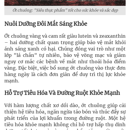
Ớt chuông: "Siêu thực phẩm" tốt cho sức khỏe và sắc đẹp
Nuôi Dưỡng Đôi Mắt Sáng Khỏe
Ớt chuông vàng và cam rất giàu lutein và zeaxanthin
– hai dưỡng chất quan trọng giúp bảo vệ mắt khỏi
ánh sáng xanh có hại. Chúng đóng vai trò như một
lớp "lá chắn" tự nhiên, bảo vệ võng mạc và giảm
nguy cơ mắc các bệnh về mắt như thoái hóa điểm
vàng. Đặc biệt, việc bổ sung ớt chuông vào thực đơn
hàng ngày là cách đơn giản để duy trì thị lực khỏe
mạnh.
Hỗ Trợ Tiêu Hóa Và Đường Ruột Khỏe Mạnh
Với hàm lượng chất xơ dồi dào, ớt chuông giúp cải
thiện hệ tiêu hóa, ngăn ngừa táo bón và thúc đẩy sự
phát triển của lợi khuẩn trong đường ruột. Một hệ
tiêu hóa khỏe mạnh không chỉ hỗ trợ hấp thụ dinh