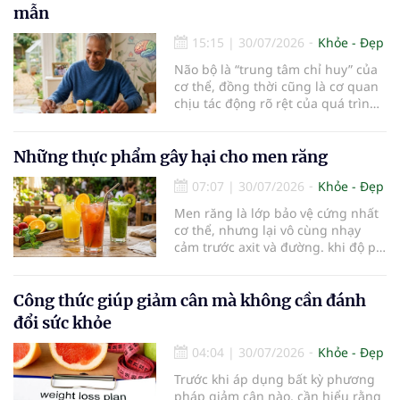
thường trở thành một thách thức
mẫn
không nhỏ…
15:15
|
30/07/2026
Khỏe - Đẹp
Não bộ là “trung tâm chỉ huy” của
cơ thể, đồng thời cũng là cơ quan
chịu tác động rõ rệt của quá trình
lão hóa. Một chế độ dinh dưỡng
khoa học, kết hợp lối sống lành
mạnh, có thể góp phần bảo vệ tế
Những thực phẩm gây hại cho men răng
bào thần kinh, duy trì trí nhớ và
07:07
|
30/07/2026
Khỏe - Đẹp
giúp NCT sống minh mẫn, tự chủ
lâu hơn.
Men răng là lớp bảo vệ cứng nhất
cơ thể, nhưng lại vô cùng nhạy
cảm trước axit và đường. khi độ pH
trong miệng giảm xuống dưới 5,5,
men răng sẽ bắt đầu mềm đi, mở
đường cho vi khuẩn tấn công và
Công thức giúp giảm cân mà không cần đánh
dẫn đến mòn men răng, sâu răng.
đổi sức khỏe
Dưới đây là những thực phẩm gây
hại cho men răng.
04:04
|
30/07/2026
Khỏe - Đẹp
Trước khi áp dụng bất kỳ phương
pháp giảm cân nào, cần hiểu rằng