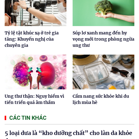
Tỷ lệ tật khúc xạ ở trẻ gia
Súp lơ xanh mang đến hy
tăng: Khuyến nghị của
vọng mới trong phòng ngừa
chuyên gia
ung thư
Ung thư thận: Nguy hiểm vì
Cẩm nang sức khỏe khi du
tiến triển quá âm thầm
lịch mùa hè
CÁC TIN KHÁC
5 loại dưa là “kho dưỡng chất” cho làn da khỏe