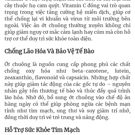
cây thuộc họ cam quýt. Vitamin C đóng vai trò quan
trọng trong việc tăng cường hệ miễn dịch, giúp cơ
thể chống lại vi khuẩn và virus từ môi trường bên
ngoài. Việc ăn ớt chuông thường xuyên không chỉ
giúp giảm nguy cơ mắc cảm lạnh hay cúm mà còn hỗ
trợ cơ thể duy trì sức khỏe toàn diện.
Chống Lão Hóa Và Bảo Vệ Tế Bào
Ớt chuông là nguồn cung cấp phong phú các chất
chống oxy hóa như beta-carotene, lutein,
zeaxanthin, flavonoid và capsaicin. Những hợp chất
này giúp giảm tác động của các gốc tự do – nguyên
nhân gây tổn thương tế bào và thúc đẩy quá trình
lão hóa. Nhờ đó, bổ sung ớt chuông vào chế độ ăn
hàng ngày có thể giúp phòng ngừa các bệnh mạn
tính như tim mạch, ung thư và suy giảm trí nhớ,
đồng thời duy trì vẻ trẻ trung và năng động.
Hỗ Trợ Sức Khỏe Tim Mạch