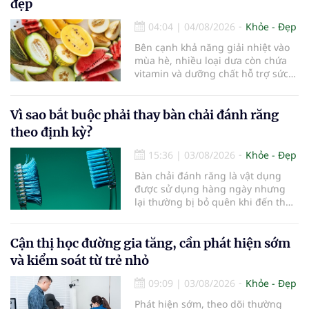
đẹp
04:04
|
04/08/2026
Khỏe - Đẹp
Bên cạnh khả năng giải nhiệt vào
mùa hè, nhiều loại dưa còn chứa
vitamin và dưỡng chất hỗ trợ sức
khỏe làn da...
Vì sao bắt buộc phải thay bàn chải đánh răng
theo định kỳ?
15:36
|
03/08/2026
Khỏe - Đẹp
Bàn chải đánh răng là vật dụng
được sử dụng hàng ngày nhưng
lại thường bị bỏ quên khi đến thời
điểm cần thay mới. Theo các
chuyên gia nha khoa, việc sử dụng
bàn chải quá lâu có thể làm giảm
Cận thị học đường gia tăng, cần phát hiện sớm
hiệu quả làm sạch và ảnh hưởng
và kiểm soát từ trẻ nhỏ
đến sức khỏe răng miệng...
09:09
|
03/08/2026
Khỏe - Đẹp
Phát hiện sớm, theo dõi thường