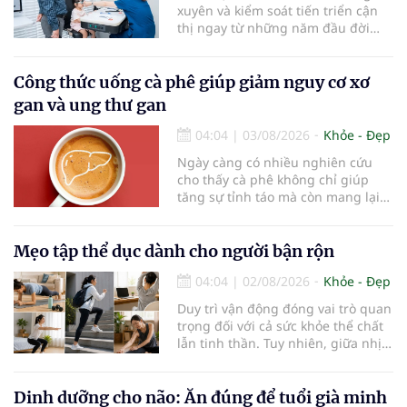
xuyên và kiểm soát tiến triển cận
thị ngay từ những năm đầu đời
được các chuyên gia đánh giá là
chìa khóa bảo vệ thị lực lâu dài cho
trẻ. Đây cũng là định hướng của
Công thức uống cà phê giúp giảm nguy cơ xơ
Trung tâm Nhãn nhi và Kiểm soát
gan và ung thư gan
cận thị vừa được Bệnh viện Đông
Đô đưa vào hoạt động ngày 1/8.
04:04
|
03/08/2026
Khỏe - Đẹp
Ngày càng có nhiều nghiên cứu
cho thấy cà phê không chỉ giúp
tăng sự tỉnh táo mà còn mang lại
lợi ích cho nhiều cơ quan trong cơ
thể, đặc biệt là gan. Đây là cơ quan
đóng vai trò lọc độc tố, chuyển hóa
Mẹo tập thể dục dành cho người bận rộn
thuốc và dự trữ nhiều vitamin,
04:04
|
02/08/2026
Khỏe - Đẹp
khoáng chất thiết yếu nhưng cũng
rất dễ bị tổn thương…
Duy trì vận động đóng vai trò quan
trọng đối với cả sức khỏe thể chất
lẫn tinh thần. Tuy nhiên, giữa nhịp
sống bận rộn và nhiều trách nhiệm
cần cân bằng, việc dành thời gian
cho các hoạt động tập luyện
Dinh dưỡng cho não: Ăn đúng để tuổi già minh