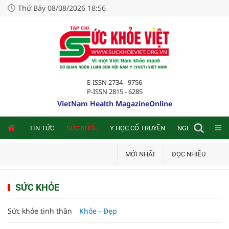
Thứ Bảy 08/08/2026 18:56
E-ISSN 2734 - 9756
P-ISSN 2815 - 6285
VietNam Health MagazineOnline
NLINE
TIN TỨC
SỨC KHỎE
Y HỌC CỔ TRUYỀN
NGHIÊN CỨU TRA
MỚI NHẤT
ĐỌC NHIỀU
SỨC KHỎE
Sức khỏe tinh thần
Khỏe - Đẹp