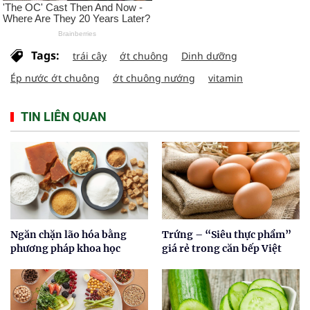
Tags:
trái cây
ớt chuông
Dinh dưỡng
Ép nước ớt chuông
ớt chuông nướng
vitamin
TIN LIÊN QUAN
Ngăn chặn lão hóa bằng
Trứng – “Siêu thực phẩm”
phương pháp khoa học
giá rẻ trong căn bếp Việt