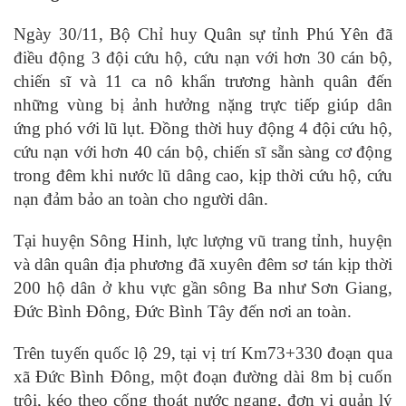
Ngày 30/11, Bộ Chỉ huy Quân sự tỉnh Phú Yên đã
điều động 3 đội cứu hộ, cứu nạn với hơn 30 cán bộ,
chiến sĩ và 11 ca nô khẩn trương hành quân đến
những vùng bị ảnh hưởng nặng trực tiếp giúp dân
ứng phó với lũ lụt. Đồng thời huy động 4 đội cứu hộ,
cứu nạn với hơn 40 cán bộ, chiến sĩ sẵn sàng cơ động
trong đêm khi nước lũ dâng cao, kịp thời cứu hộ, cứu
nạn đảm bảo an toàn cho người dân.
Tại huyện Sông Hinh, lực lượng vũ trang tỉnh, huyện
và dân quân địa phương đã xuyên đêm sơ tán kịp thời
200 hộ dân ở khu vực gần sông Ba như Sơn Giang,
Đức Bình Đông, Đức Bình Tây đến nơi an toàn.
Trên tuyến quốc lộ 29, tại vị trí Km73+330 đoạn qua
xã Đức Bình Đông, một đoạn đường dài 8m bị cuốn
trôi, kéo theo cống thoát nước ngang, đơn vị quản lý