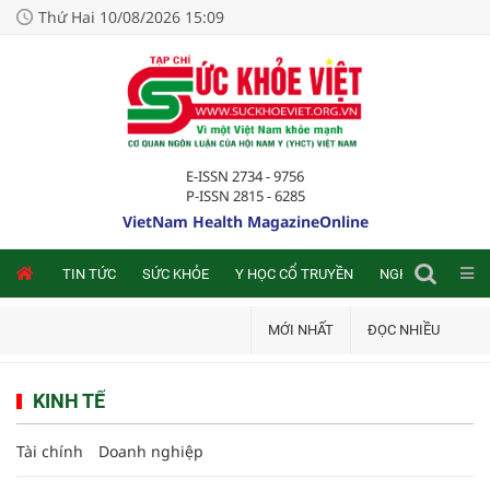
Thứ Hai 10/08/2026 15:09
E-ISSN 2734 - 9756
P-ISSN 2815 - 6285
VietNam Health MagazineOnline
NLINE
TIN TỨC
SỨC KHỎE
Y HỌC CỔ TRUYỀN
NGHIÊN CỨU TRA
MỚI NHẤT
ĐỌC NHIỀU
KINH TẾ
Tài chính
Doanh nghiệp