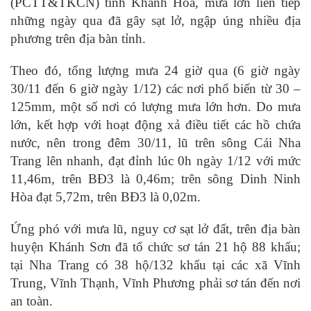
(PCTT&TKCN) tỉnh Khánh Hòa, mưa lớn liên tiếp
những ngày qua đã gây sạt lở, ngập úng nhiều địa
phương trên địa bàn tỉnh.
Theo đó, tổng lượng mưa 24 giờ qua (6 giờ ngày
30/11 đến 6 giờ ngày 1/12) các nơi phổ biến từ 30 –
125mm, một số nơi có lượng mưa lớn hơn. Do mưa
lớn, kết hợp với hoạt động xả điều tiết các hồ chứa
nước, nên trong đêm 30/11, lũ trên sông Cái Nha
Trang lên nhanh, đạt đỉnh lúc 0h ngày 1/12 với mức
11,46m, trên BĐ3 là 0,46m; trên sông Dinh Ninh
Hòa đạt 5,72m, trên BĐ3 là 0,02m.
Ứng phó với mưa lũ, nguy cơ sạt lở đất, trên địa bàn
huyện Khánh Sơn đã tổ chức sơ tán 21 hộ 88 khẩu;
tại Nha Trang có 38 hộ/132 khẩu tại các xã Vĩnh
Trung, Vĩnh Thạnh, Vĩnh Phương phải sơ tán đến nơi
an toàn.