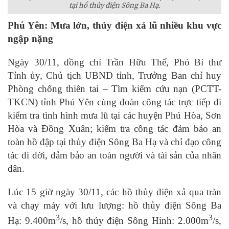
tại hồ thủy điện Sông Ba Hạ.
Phú Yên: Mưa lớn, thủy điện xả lũ nhiều khu vực
ngập nặng
Ngày 30/11, đồng chí Trần Hữu Thế, Phó Bí thư
Tỉnh ủy, Chủ tịch UBND tỉnh, Trưởng Ban chỉ huy
Phòng chống thiên tai – Tìm kiếm cứu nạn (PCTT-
TKCN) tỉnh Phú Yên cùng đoàn công tác trực tiếp đi
kiểm tra tình hình mưa lũ tại các huyện Phú Hòa, Sơn
Hòa và Đồng Xuân; kiểm tra công tác đảm bảo an
toàn hồ đập tại thủy điện Sông Ba Hạ và chỉ đạo công
tác di dời, đảm bảo an toàn người và tài sản của nhân
dân.
Lúc 15 giờ ngày 30/11, các hồ thủy điện xả qua tràn
và chạy máy với lưu lượng: hồ thủy điện Sông Ba
3
3
Hạ: 9.400m
/s, hồ thủy điện Sông Hinh: 2.000m
/s,