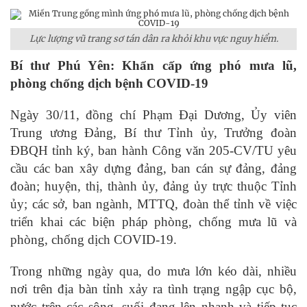
Lực lượng vũ trang sơ tán dân ra khỏi khu vực nguy hiểm.
Bí thư Phú Yên: Khẩn cấp ứng phó mưa lũ,
phòng chống dịch bệnh COVID-19
Ngày 30/11, đồng chí Phạm Đại Dương, Ủy viên
Trung ương Đảng, Bí thư Tỉnh ủy, Trưởng đoàn
ĐBQH tỉnh ký, ban hành Công văn 205-CV/TU yêu
cầu các ban xây dựng đảng, ban cán sự đảng, đảng
đoàn; huyện, thị, thành ủy, đảng ủy trực thuộc Tỉnh
ủy; các sở, ban ngành, MTTQ, đoàn thể tỉnh về việc
triển khai các biện pháp phòng, chống mưa lũ và
phòng, chống dịch COVID-19.
Trong những ngày qua, do mưa lớn kéo dài, nhiều
nơi trên địa bàn tỉnh xảy ra tình trạng ngập cục bộ,
nước trên các sông, suối đang lên nhanh và tiếp tục