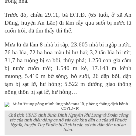
trong nhà.
Trước đó, chiều 29.11, bà Đ.T.Đ. (65 tuổi, ở xã An
Dũng, huyện An Lão) đi làm rẫy qua suối bị nước lũ
cuốn trôi, đã tìm thấy thi thể.
Mưa lũ đã làm 8 nhà bị sập, 23.605 nhà bị ngập nước;
76 ha lúa, 72 ha hoa màu bị hư hại; 3,2 tấn lúa bị ướt;
31,7 ha ruộng bị sa bồi, thủy phá; 1.250 con gia cầm
bị nước cuốn trôi; 1.540 m kè, 17.143 m kênh
mương, 5.410 m bờ sông, bờ suối, 26 đập bổi, đập
tạm bị sạt lở, hư hỏng; 5.522 m đường giao thông
nông thôn bị sạt lở, hư hỏng…
Chủ tịch UBND tỉnh Bình Định Nguyễn Phi Long và Đoàn công
tác của tỉnh điều động ca nô vào các khu dân cư của xã Phước
Nghĩa, huyện Tuy Phước bị lũ chia cắt, sơ tán dân đến nơi an
toàn.