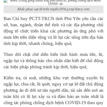
Khắc phục sạt lở trên tuyến ĐT643 tại Km3+100.
Ban Chỉ huy PCTT-TKCN tỉnh Phú Yên yêu cầu các
sở, ban, ngành, đoàn thể tỉnh và các địa phương chủ
động tổ chức triển khai các phương án ứng phó với
mưa lớn trên diện rộng và lũ lụt các sông trên địa bàn
tỉnh kịp thời, nhanh chóng, hiệu quả;
Theo dõi chặt chẽ diễn biến tình hình mưa lớn, lũ,
ngập lụt và thông báo cho nhân dân biết để chủ động
các biện pháp phòng tránh kịp thời, hiệu quả;
Kiểm tra, rà soát, những khu vực thường xuyên bị
ngập lụt, chia cắt, lũ quét, nguy cơ sạt lở đất chủ động
phương án di dời sơ tán người dân, tài sản đến nơi an
toàn khi có lũ lụt xảy ra và đảm bảo an toàn nhất là
công tác phòng chống dịch bệnh COVID-19 theo quy