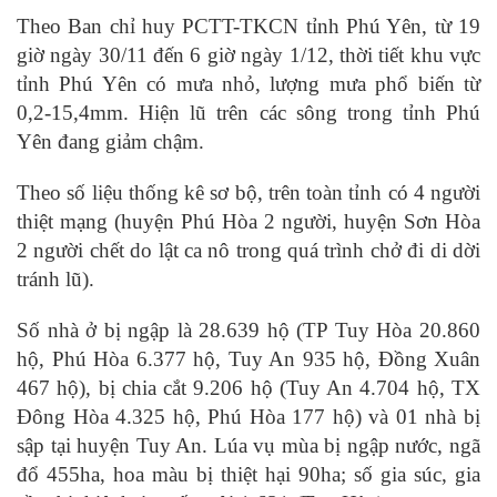
Theo Ban chỉ huy PCTT-TKCN tỉnh Phú Yên, từ 19
giờ ngày 30/11 đến 6 giờ ngày 1/12, thời tiết khu vực
tỉnh Phú Yên có mưa nhỏ, lượng mưa phổ biến từ
0,2-15,4mm. Hiện lũ trên các sông trong tỉnh Phú
Yên đang giảm chậm.
Theo số liệu thống kê sơ bộ, trên toàn tỉnh có 4 người
thiệt mạng (huyện Phú Hòa 2 người, huyện Sơn Hòa
2 người chết do lật ca nô trong quá trình chở đi di dời
tránh lũ).
Số nhà ở bị ngập là 28.639 hộ (TP Tuy Hòa 20.860
hộ, Phú Hòa 6.377 hộ, Tuy An 935 hộ, Đồng Xuân
467 hộ), bị chia cắt 9.206 hộ (Tuy An 4.704 hộ, TX
Đông Hòa 4.325 hộ, Phú Hòa 177 hộ) và 01 nhà bị
sập tại huyện Tuy An. Lúa vụ mùa bị ngập nước, ngã
đổ 455ha, hoa màu bị thiệt hại 90ha; số gia súc, gia