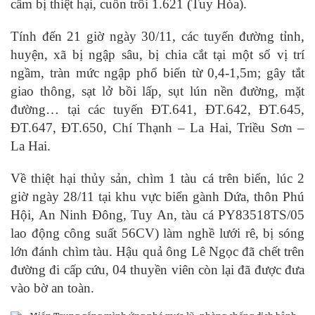
cầm bị thiệt hại, cuốn trôi 1.621 (Tuy Hòa).
Tính đến 21 giờ ngày 30/11, các tuyến đường tỉnh,
huyện, xã bị ngập sâu, bị chia cắt tại một số vị trí
ngầm, tràn mức ngập phổ biến từ 0,4-1,5m; gây tắt
giao thông, sạt lở bồi lấp, sụt lún nền đường, mặt
đường… tại các tuyến ĐT.641, ĐT.642, ĐT.645,
ĐT.647, ĐT.650, Chí Thạnh – La Hai, Triều Sơn –
La Hai.
Về thiệt hại thủy sản, chìm 1 tàu cá trên biển, lúc 2
giờ ngày 28/11 tại khu vực biển gành Dứa, thôn Phú
Hội, An Ninh Đông, Tuy An, tàu cá PY83518TS/05
lao động công suất 56CV) làm nghề lưới rê, bị sóng
lớn đánh chìm tàu. Hậu quả ông Lê Ngọc đã chết trên
đường đi cấp cứu, 04 thuyền viên còn lại đã được đưa
vào bờ an toàn.