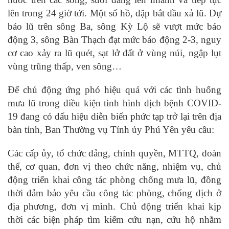
lên trong 24 giờ tới. Một số hồ, đập bắt đầu xả lũ. Dự
báo lũ trên sông Ba, sông Kỳ Lộ sẽ vượt mức báo
động 3, sông Bàn Thạch đạt mức báo động 2-3, nguy
cơ cao xảy ra lũ quét, sạt lở đất ở vùng núi, ngập lụt
vùng trũng thấp, ven sông…
Để chủ động ứng phó hiệu quả với các tình huống
mưa lũ trong điều kiện tình hình dịch bệnh COVID-
19 đang có dấu hiệu diễn biến phức tạp trở lại trên địa
bàn tỉnh, Ban Thường vụ Tỉnh ủy Phú Yên yêu cầu:
Các cấp ủy, tổ chức đảng, chính quyền, MTTQ, đoàn
thể, cơ quan, đơn vị theo chức năng, nhiệm vụ, chủ
động triển khai công tác phòng chống mưa lũ, đồng
thời đảm bảo yêu cầu công tác phòng, chống dịch ở
địa phương, đơn vị mình. Chủ động triển khai kịp
thời các biện pháp tìm kiếm cứu nạn, cứu hộ nhằm