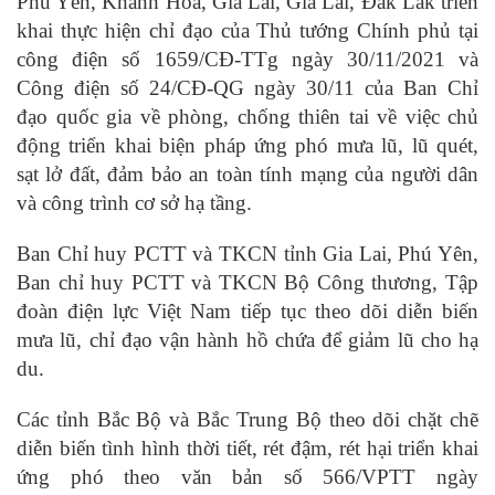
Phú Yên, Khánh Hòa, Gia Lai, Gia Lai, Đắk Lắk triển
khai thực hiện chỉ đạo của Thủ tướng Chính phủ tại
công điện số 1659/CĐ-TTg ngày 30/11/2021 và
Công điện số 24/CĐ-QG ngày 30/11 của Ban Chỉ
đạo quốc gia về phòng, chống thiên tai về việc chủ
động triển khai biện pháp ứng phó mưa lũ, lũ quét,
sạt lở đất, đảm bảo an toàn tính mạng của người dân
và công trình cơ sở hạ tầng.
Ban Chỉ huy PCTT và TKCN tỉnh Gia Lai, Phú Yên,
Ban chỉ huy PCTT và TKCN Bộ Công thương, Tập
đoàn điện lực Việt Nam tiếp tục theo dõi diễn biến
mưa lũ, chỉ đạo vận hành hồ chứa để giảm lũ cho hạ
du.
Các tỉnh Bắc Bộ và Bắc Trung Bộ theo dõi chặt chẽ
diễn biến tình hình thời tiết, rét đậm, rét hại triển khai
ứng phó theo văn bản số 566/VPTT ngày