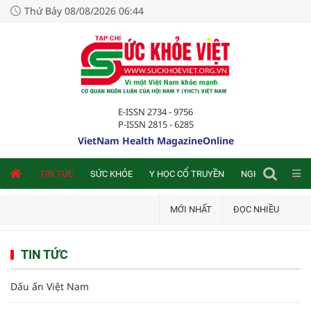
Thứ Bảy 08/08/2026 06:44
E-ISSN 2734 - 9756
P-ISSN 2815 - 6285
VietNam Health MagazineOnline
NLINE
TIN TỨC
SỨC KHỎE
Y HỌC CỔ TRUYỀN
NGHIÊN CỨU TRA
MỚI NHẤT
ĐỌC NHIỀU
TIN TỨC
Dấu ấn Việt Nam