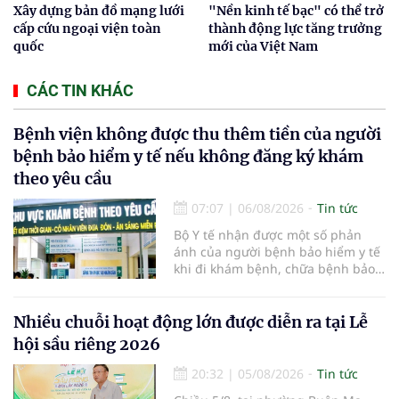
Xây dựng bản đồ mạng lưới
"Nền kinh tế bạc" có thể trở
cấp cứu ngoại viện toàn
thành động lực tăng trưởng
quốc
mới của Việt Nam
CÁC TIN KHÁC
Bệnh viện không được thu thêm tiền của người
bệnh bảo hiểm y tế nếu không đăng ký khám
theo yêu cầu
07:07
|
06/08/2026
Tin tức
Bộ Y tế nhận được một số phản
ánh của người bệnh bảo hiểm y tế
khi đi khám bệnh, chữa bệnh bảo
hiểm y tế đúng trình tự, thủ tục
quy định, không đăng ký khám
bệnh, chữa bệnh theo yêu cầu
Nhiều chuỗi hoạt động lớn được diễn ra tại Lễ
nhưng vẫn phải nộp thêm các chi
hội sầu riêng 2026
phí khám bệnh, chữa bệnh ngoài
phần cùng chi trả.
20:32
|
05/08/2026
Tin tức