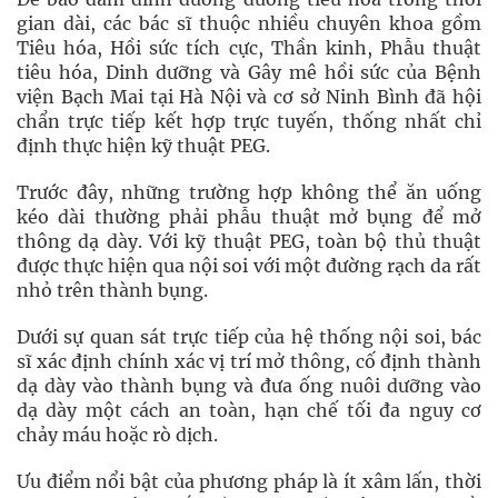
gian dài, các bác sĩ thuộc nhiều chuyên khoa gồm
Tiêu hóa, Hồi sức tích cực, Thần kinh, Phẫu thuật
tiêu hóa, Dinh dưỡng và Gây mê hồi sức của Bệnh
viện Bạch Mai tại Hà Nội và cơ sở Ninh Bình đã hội
chẩn trực tiếp kết hợp trực tuyến, thống nhất chỉ
định thực hiện kỹ thuật PEG.
Trước đây, những trường hợp không thể ăn uống
kéo dài thường phải phẫu thuật mở bụng để mở
thông dạ dày. Với kỹ thuật PEG, toàn bộ thủ thuật
được thực hiện qua nội soi với một đường rạch da rất
nhỏ trên thành bụng.
Dưới sự quan sát trực tiếp của hệ thống nội soi, bác
sĩ xác định chính xác vị trí mở thông, cố định thành
dạ dày vào thành bụng và đưa ống nuôi dưỡng vào
dạ dày một cách an toàn, hạn chế tối đa nguy cơ
chảy máu hoặc rò dịch.
Ưu điểm nổi bật của phương pháp là ít xâm lấn, thời