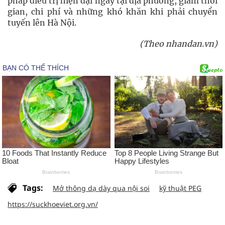
pháp điều trị hiện đại ngay tại địa phương, giảm thời
gian, chi phí và những khó khăn khi phải chuyển
tuyến lên Hà Nội.
(Theo nhandan.vn)
Tags:
Mở thông dạ dày qua nội soi
kỹ thuật PEG
https://suckhoeviet.org.vn/