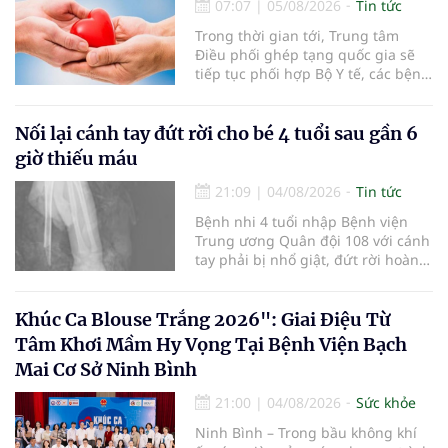
07:07
|
05/08/2026
Tin tức
Trong thời gian tới, Trung tâm
Điều phối ghép tạng quốc gia sẽ
tiếp tục phối hợp Bộ Y tế, các bệnh
viện và các cơ quan liên quan để
mở rộng mạng lưới điều phối, tăng
cường truyền thông, hoàn thiện
Nối lại cánh tay đứt rời cho bé 4 tuổi sau gần 6
quy trình chuyên môn và hệ thống
giờ thiếu máu
pháp luật để thúc đẩy lĩnh vực
hiến và ghép mô tạng.
21:09
|
04/08/2026
Tin tức
Bệnh nhi 4 tuổi nhập Bệnh viện
Trung ương Quân đội 108 với cánh
tay phải bị nhổ giật, đứt rời hoàn
toàn do tai nạn giao thông. Dù
mạch máu, thần kinh bị tổn
thương nặng và thời gian thiếu
Khúc Ca Blouse Trắng 2026": Giai Điệu Từ
máu kéo dài, các bác sĩ đã tái lập
Tâm Khơi Mầm Hy Vọng Tại Bệnh Viện Bạch
tuần hoàn thành công sau ca vi
Mai Cơ Sở Ninh Bình
phẫu kéo dài 3 giờ.
21:00
|
04/08/2026
Sức khỏe
Ninh Bình – Trong bầu không khí