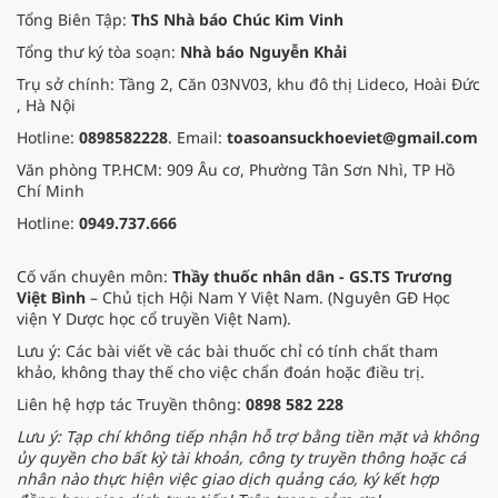
Tổng Biên Tập:
ThS Nhà báo Chúc Kim Vinh
Tổng thư ký tòa soạn:
Nhà báo Nguyễn Khải
Trụ sở chính: Tầng 2, Căn 03NV03, khu đô thị Lideco, Hoài Đức
, Hà Nội
Hotline:
0898582228
. Email:
toasoansuckhoeviet@gmail.com
Văn phòng TP.HCM: 909 Âu cơ, Phường Tân Sơn Nhì, TP Hồ
Chí Minh
Hotline:
0949.737.666
Cố vấn chuyên môn:
Thầy thuốc nhân dân - GS.TS Trương
Việt Bình
– Chủ tịch Hội Nam Y Việt Nam. (Nguyên GĐ Học
viện Y Dược học cổ truyền Việt Nam).
Lưu ý: Các bài viết về các bài thuốc chỉ có tính chất tham
khảo, không thay thế cho việc chẩn đoán hoặc điều trị.
Liên hệ hợp tác Truyền thông:
0898 582 228
Lưu ý: Tạp chí không tiếp nhận hỗ trợ bằng tiền mặt và không
ủy quyền cho bất kỳ tài khoản, công ty truyền thông hoặc cá
nhân nào thực hiện việc giao dịch quảng cáo, ký kết hợp