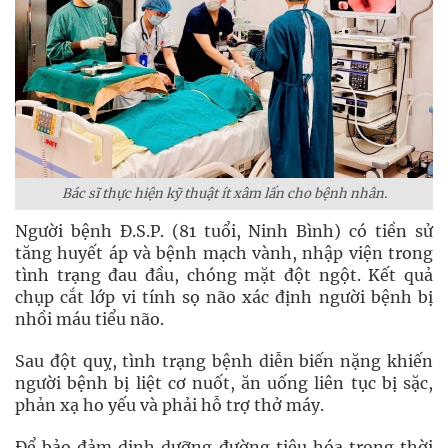
Bác sĩ thực hiện kỹ thuật ít xâm lấn cho bệnh nhân.
Người bệnh Đ.S.P. (81 tuổi, Ninh Bình) có tiền sử
tăng huyết áp và bệnh mạch vành, nhập viện trong
tình trạng đau đầu, chóng mặt đột ngột. Kết quả
chụp cắt lớp vi tính sọ não xác định người bệnh bị
nhồi máu tiểu não.
Sau đột quỵ, tình trạng bệnh diễn biến nặng khiến
người bệnh bị liệt cơ nuốt, ăn uống liên tục bị sặc,
phản xạ ho yếu và phải hỗ trợ thở máy.
Để bảo đảm dinh dưỡng đường tiêu hóa trong thời