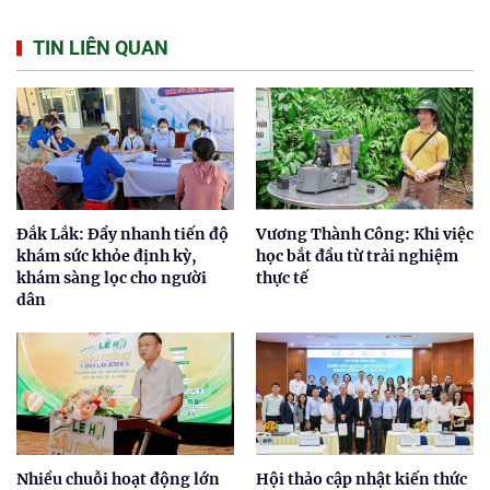
TIN LIÊN QUAN
Đắk Lắk: Đẩy nhanh tiến độ
Vương Thành Công: Khi việc
khám sức khỏe định kỳ,
học bắt đầu từ trải nghiệm
khám sàng lọc cho người
thực tế
dân
Nhiều chuỗi hoạt động lớn
Hội thảo cập nhật kiến thức