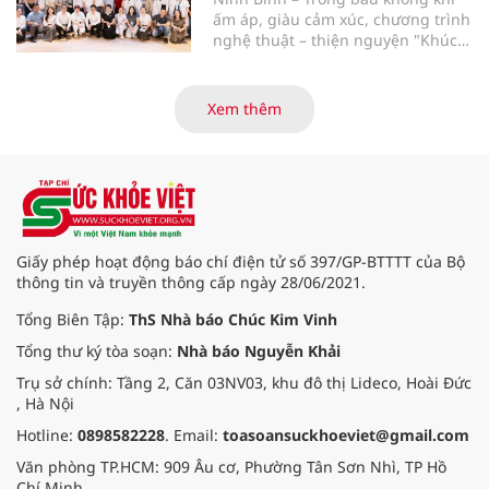
ấm áp, giàu cảm xúc, chương trình
nghệ thuật – thiện nguyện "Khúc
ca Blouse trắng" đã chính thức
khởi động hành trình năm 2026 với
điểm dừng chân đầu tiên tại Bệnh
Xem thêm
viện Bạch Mai cơ sở Ninh Bình.
Giấy phép hoạt động báo chí điện tử số 397/GP-BTTTT của Bộ
thông tin và truyền thông cấp ngày 28/06/2021.
Tổng Biên Tập:
ThS Nhà báo Chúc Kim Vinh
Tổng thư ký tòa soạn:
Nhà báo Nguyễn Khải
Trụ sở chính: Tầng 2, Căn 03NV03, khu đô thị Lideco, Hoài Đức
, Hà Nội
Hotline:
0898582228
. Email:
toasoansuckhoeviet@gmail.com
Văn phòng TP.HCM: 909 Âu cơ, Phường Tân Sơn Nhì, TP Hồ
Chí Minh