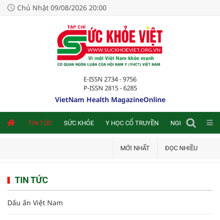
Chủ Nhật 09/08/2026 20:00
E-ISSN 2734 - 9756
P-ISSN 2815 - 6285
VietNam Health MagazineOnline
NLINE
TIN TỨC
SỨC KHỎE
Y HỌC CỔ TRUYỀN
NGHIÊN CỨU TRA
MỚI NHẤT
ĐỌC NHIỀU
TIN TỨC
Dấu ấn Việt Nam