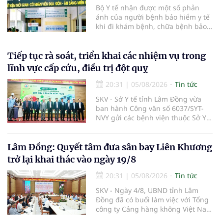
Bộ Y tế nhận được một số phản
ánh của người bệnh bảo hiểm y tế
khi đi khám bệnh, chữa bệnh bảo
hiểm y tế đúng trình tự, thủ tục
quy định, không đăng ký khám
bệnh, chữa bệnh theo yêu cầu
Tiếp tục rà soát, triển khai các nhiệm vụ trong
nhưng vẫn phải nộp thêm các chi
lĩnh vực cấp cứu, điều trị đột quỵ
phí khám bệnh, chữa bệnh ngoài
phần cùng chi trả.
20:31
|
05/08/2026
Tin tức
SKV - Sở Y tế tỉnh Lâm Đồng vừa
ban hành Công văn số 6037/SYT-
NVY gửi các bệnh viện thuộc Sở Y
tế và các Trung tâm Y tế khu vực,
đặc khu trên địa bàn tỉnh về việc
tiếp tục rà soát, triển khai các
Lâm Đồng: Quyết tâm đưa sân bay Liên Khương
nhiệm vụ trong lĩnh vực cấp cứu,
trở lại khai thác vào ngày 19/8
điều trị đột quỵ.
20:31
|
05/08/2026
Tin tức
SKV - Ngày 4/8, UBND tỉnh Lâm
Đồng đã có buổi làm việc với Tổng
công ty Cảng hàng không Việt Nam
(ACV) và các hãng hàng không để