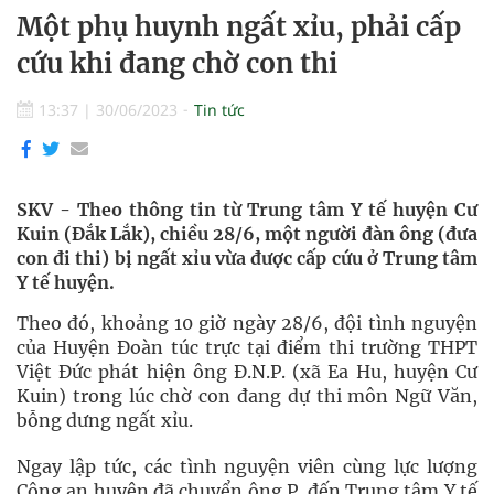
Một phụ huynh ngất xỉu, phải cấp
cứu khi đang chờ con thi
13:37
|
30/06/2023
Tin tức
SKV - Theo thông tin từ Trung tâm Y tế huyện Cư
Kuin (Đắk Lắk), chiều 28/6, một người đàn ông (đưa
con đi thi) bị ngất xỉu vừa được cấp cứu ở Trung tâm
Y tế huyện.
Theo đó, khoảng 10 giờ ngày 28/6, đội tình nguyện
của Huyện Đoàn túc trực tại điểm thi trường THPT
Việt Đức phát hiện ông Đ.N.P. (xã Ea Hu, huyện Cư
Kuin) trong lúc chờ con đang dự thi môn Ngữ Văn,
bỗng dưng ngất xỉu.
Ngay lập tức, các tình nguyện viên cùng lực lượng
Công an huyện đã chuyển ông P. đến Trung tâm Y tế