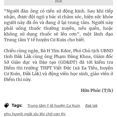
thời.
“Người đàn ông có tiền sử động kinh. Sau khi tiếp
nhận, được đội ngũ y bác sĩ chăm sóc, hiện sức khỏe
người này đã ổn và đang ở lại trung tâm. Người này
phải uống thuốc thường xuyên, nếu quên, hoặc
không sử dụng thuốc sẽ lên cơn”, một lãnh đạo
Trung tâm Y tế huyện Cư Kuin cho biết.
Chiều cùng ngày, Bà H Yim Kdor, Phó Chủ tịch UBND
tỉnh Đắk Lắk cùng ông Phạm Đăng Khoa, Giám đốc
Sở Giáo dục và Đào tạo (GD&ĐT) đã tới kiểm tra
Điểm thi trường THPT Việt Đức (xã Ea Tiêu, huyện
Cư Kuin, Đắk Lắk) và động viên học sinh, giáo viên ở
Điểm thi này.
Hữu Phúc (T/h)
Tags:
Trung tâm Y tế huyện Cư Kuin
đak lak
phụ huynh ngất xỉu khi chờ con thi