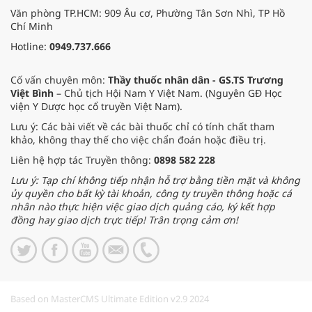
Văn phòng TP.HCM: 909 Âu cơ, Phường Tân Sơn Nhì, TP Hồ
Chí Minh
Hotline:
0949.737.666
Cố vấn chuyên môn:
Thầy thuốc nhân dân - GS.TS Trương
Việt Bình
– Chủ tịch Hội Nam Y Việt Nam. (Nguyên GĐ Học
viện Y Dược học cổ truyền Việt Nam).
Lưu ý: Các bài viết về các bài thuốc chỉ có tính chất tham
khảo, không thay thế cho việc chẩn đoán hoặc điều trị.
Liên hệ hợp tác Truyền thông:
0898 582 228
Lưu ý: Tạp chí không tiếp nhận hỗ trợ bằng tiền mặt và không
ủy quyền cho bất kỳ tài khoản, công ty truyền thông hoặc cá
nhân nào thực hiện việc giao dịch quảng cáo, ký kết hợp
đồng hay giao dịch trực tiếp! Trân trọng cảm ơn!
Based on MasterCMS Ultimate Edition v2.9 2024