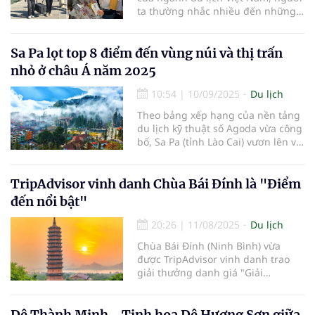
ta thường nhắc nhiều đến những
điểm đến kỳ thú hay những dịch
vụ xa hoa độc đáo. Nhưng tại công
ty lữ hành Là Cà Nha Trang, chúng
Sa Pa lọt top 8 điểm đến vùng núi và thị trấn
tôi quan niệm rằng linh hồn của
nhỏ ở châu Á năm 2025
mỗi chuyến đi không nằm ở cảnh
sắc, mà nằm ở sự kết nối giữa
10:54
|
10/09/2025
Du lịch
những con người. Ngay từ những
Theo bảng xếp hạng của nền tảng
ngày đầu thành lập, chúng tôi đã
du lịch kỹ thuật số Agoda vừa công
chọn xây dựng văn hóa doanh
bố, Sa Pa (tỉnh Lào Cai) vươn lên vị
nghiệp dựa trên nền tảng của
trí thứ 6 trong danh sách các
những giá trị nhân văn sâu sắc –
"Điểm đến vùng núi và thị trấn nhỏ
nơi sự tử tế và tình yêu thương là
ở châu Á năm 2025".
TripAdvisor vinh danh Chùa Bái Đính là "Điểm
kim chỉ nam cho mọi hoạt động
kinh doanh lữ hành.
đến nổi bật"
20:26
|
11/08/2025
Du lịch
Chùa Bái Đính (Ninh Bình) vừa
được TripAdvisor vinh danh trao
giải thưởng danh giá "Giải
Travellers’ Choice - Điểm đến nổi
bật với tích xanh đặc biệt".
Dê Thành Minh - Tinh hoa Dê Hương Sơn giữa