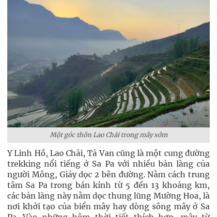
Một góc thôn Lao Chải trong mây sớm
Y Linh Hồ, Lao Chải, Tả Van cũng là một cung đường
trekking nổi tiếng ở Sa Pa với nhiều bản làng của
người Mông, Giáy dọc 2 bên đường. Nằm cách trung
tâm Sa Pa trong bán kính từ 5 đến 13 khoảng km,
các bản làng này nằm dọc thung lũng Mường Hoa, là
nơi khởi tạo của biển mây hay dòng sông mây ở Sa