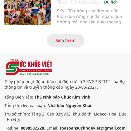
08:19
|
12/07/2025
Du lịch
SKV - Từ những con đường uốn
lượn qua rừng núi đại ngàn, qua
những mái nhà sàn thấp thoáng
giữa bạt ngàn màu xanh, phiên
chợ vùng cao Hòa Bình hiện ra như
một bức tranh sống động, mộc
Xem thêm
mạc và đậm chất nhân văn. Ở nơi
ấy, không chỉ có những món hàng
trao đổi, mà còn là không gian văn
hóa, là nơi kết nối tình người, gìn
giữ phong tục truyền thống của
đồng bào các dân tộc nơi đại ngàn
Tây Bắc.
Giấy phép hoạt động báo chí điện tử số 397/GP-BTTTT của Bộ
thông tin và truyền thông cấp ngày 28/06/2021.
Tổng Biên Tập:
ThS Nhà báo Chúc Kim Vinh
Tổng thư ký tòa soạn:
Nhà báo Nguyễn Khải
Trụ sở chính: Tầng 2, Căn 03NV03, khu đô thị Lideco, Hoài Đức
, Hà Nội
Hotline:
0898582228
. Email:
toasoansuckhoeviet@gmail.com