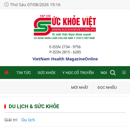
Thứ Sáu 07/08/2026 19:16
E-ISSN 2734 - 9756
P-ISSN 2815 - 6285
VietNam Health MagazineOnline
NLINE
TIN TỨC
SỨC KHỎE
Y HỌC CỔ TRUYỀN
NGHIÊN CỨU TRA
MỚI NHẤT
ĐỌC NHIỀU
DU LỊCH & SỨC KHỎE
Giải trí
Du lịch