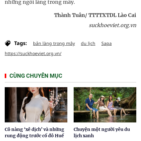
những ngôi làng trong mây.
Thành Tuân/ TTTTXTDL Lào Cai
suckhoeviet.org.vn
Tags:
bản làng trong mây
du lịch
Sapa
https://suckhoeviet.org.vn/
CÙNG CHUYÊN MỤC
Cô nàng ‘xê dịch’ và những
Chuyện một người yêu du
rung động trước cố đô Huế
lịch xanh