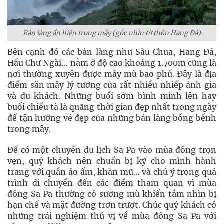
Bản làng ẩn hiện trong mây (góc nhìn từ thôn Hang Đá)
Bên cạnh đó các bản làng như Sâu Chua, Hang Đá,
Hầu Chư Ngài… nằm ở độ cao khoảng 1.700m cũng là
nơi thường xuyên được mây mù bao phủ. Đây là địa
điểm săn mây lý tưởng của rất nhiều nhiếp ảnh gia
và du khách. Những buổi sớm bình minh lên hay
buổi chiều tà là quãng thời gian đẹp nhất trong ngày
để tận hưởng vẻ đẹp của những bản làng bồng bềnh
trong mây.
Để có một chuyến du lịch Sa Pa vào mùa đông trọn
vẹn, quý khách nên chuẩn bị kỹ cho mình hành
trang với quần áo ấm, khăn mũ… và chú ý trong quá
trình di chuyển đến các điểm tham quan vì mùa
đông Sa Pa thường có sương mù khiến tầm nhìn bị
hạn chế và mặt đường trơn trượt. Chúc quý khách có
những trải nghiệm thú vị về mùa đông Sa Pa với