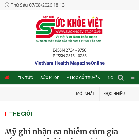
Thứ Sáu 07/08/2026 18:13
E-ISSN 2734 - 9756
P-ISSN 2815 - 6285
VietNam Health MagazineOnline
NLINE
TIN TỨC
SỨC KHỎE
Y HỌC CỔ TRUYỀN
NGHIÊN CỨU TRA
MỚI NHẤT
ĐỌC NHIỀU
THẾ GIỚI
Mỹ ghi nhận ca nhiễm cúm gia