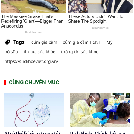
Tags:
cúm gia cầm
cúm gia cầm H5N1
Mỹ
bò sữa
tin tức sức khỏe
thông tin sức khỏe
https://suckhoeviet.org.vn/
CÙNG CHUYÊN MỤC
AI có thể là bác sĩ trong túi
Dịch Ebola: Chính thức mở