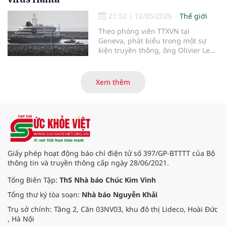
mảnh hệ thống. Rockwell
Automation và Cytiva vừa công bố
21:52
|
12/05/2026
Thế giới
nền tảng Figurate SCADA, một hệ
Theo phóng viên TTXVN tại
thống giám sát và thu thập dữ liệu
Geneva, phát biểu trong một sự
được thiết kế để tăng tốc quá trình
kiện truyền thông, ông Olivier Le
chuyển đổi số trong sản xuất dược
Polain - người đứng đầu bộ phận
phẩm sinh học.
dịch tễ học và phân tích dữ liệu
phục vụ ứng phó của Tổ chức Y tế
Xem thêm
thế giới (WHO) - ngày 11/5 đã cung
cấp thêm thông tin về khả năng lây
nhiễm của virus Hanta.
Giấy phép hoạt động báo chí điện tử số 397/GP-BTTTT của Bộ
thông tin và truyền thông cấp ngày 28/06/2021.
Tổng Biên Tập:
ThS Nhà báo Chúc Kim Vinh
Tổng thư ký tòa soạn:
Nhà báo Nguyễn Khải
Trụ sở chính: Tầng 2, Căn 03NV03, khu đô thị Lideco, Hoài Đức
, Hà Nội