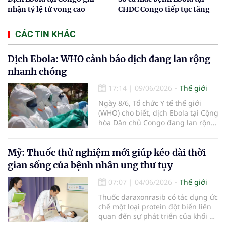
nhận tỷ lệ tử vong cao
CHDC Congo tiếp tục tăng
CÁC TIN KHÁC
Dịch Ebola: WHO cảnh báo dịch đang lan rộng
nhanh chóng
17:14
|
09/06/2026
Thế giới
Ngày 8/6, Tổ chức Y tế thế giới
(WHO) cho biết, dịch Ebola tại Cộng
hòa Dân chủ Congo đang lan rộng
nhanh chóng, số ca mắc ngày càng
tăng, phạm vi địa lý rộng hơn và
lây truyền xuyên biên giới sang
Mỹ: Thuốc thử nghiệm mới giúp kéo dài thời
Uganda.
gian sống của bệnh nhân ung thư tụy
07:07
|
04/06/2026
Thế giới
Thuốc daraxonrasib có tác dụng ức
chế một loại protein đột biến liên
quan đến sự phát triển của khối u,
vốn xuất hiện trong hơn 90%