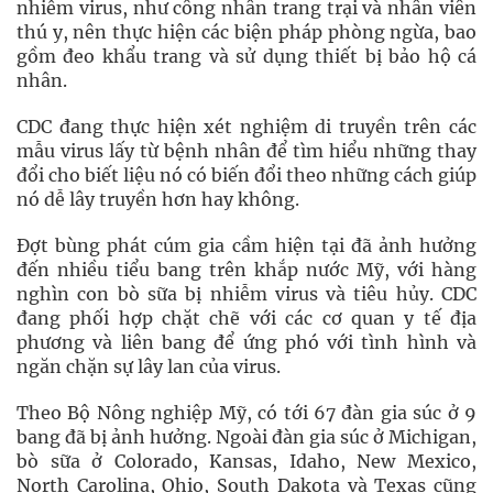
nhiễm virus, như công nhân trang trại và nhân viên
thú y, nên thực hiện các biện pháp phòng ngừa, bao
gồm đeo khẩu trang và sử dụng thiết bị bảo hộ cá
nhân.
CDC đang thực hiện xét nghiệm di truyền trên các
mẫu virus lấy từ bệnh nhân để tìm hiểu những thay
đổi cho biết liệu nó có biến đổi theo những cách giúp
nó dễ lây truyền hơn hay không.
Đợt bùng phát cúm gia cầm hiện tại đã ảnh hưởng
đến nhiều tiểu bang trên khắp nước Mỹ, với hàng
nghìn con bò sữa bị nhiễm virus và tiêu hủy. CDC
đang phối hợp chặt chẽ với các cơ quan y tế địa
phương và liên bang để ứng phó với tình hình và
ngăn chặn sự lây lan của virus.
Theo Bộ Nông nghiệp Mỹ, có tới 67 đàn gia súc ở 9
bang đã bị ảnh hưởng. Ngoài đàn gia súc ở Michigan,
bò sữa ở Colorado, Kansas, Idaho, New Mexico,
North Carolina, Ohio, South Dakota và Texas cũng