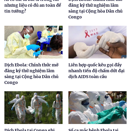
nhưng liệu có đủ an toàn để
đăng ký thử nghiệm lâm
tin tưởng?
sàng tại Cộng hòa Dân chủ
Congo
Dịch Ebola: Chính thức mở
Liên hợp quốc kêu gọi đẩy
đăng ký thử nghiệm lâm
nhanh tiến độ chấm dứt đại
sàng tại Cộng hòa Dân chủ
dịch AIDS toàn cầu
Congo
Dịch Ebola tại Congo ghi
Số ca mắc bệnh Ebola tại