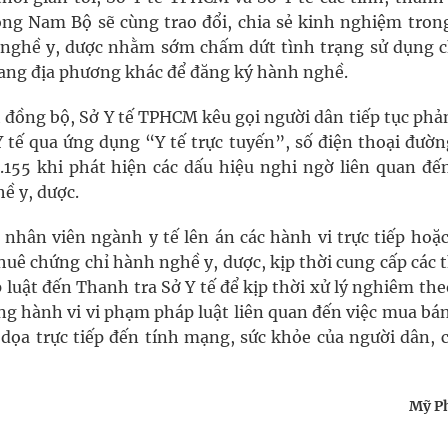
g Nam Bộ sẽ cùng trao đổi, chia sẻ kinh nghiệm trong
nh nghề y, dược nhằm sớm chấm dứt tình trạng sử dụng 
sang địa phương khác để đăng ký hành nghề.
h đồng bộ, Sở Y tế TPHCM kêu gọi người dân tiếp tục phả
 Y tế qua ứng dụng “Y tế trực tuyến”, số điện thoại đườ
155 khi phát hiện các dấu hiệu nghi ngờ liên quan đến
ề y, dược.
nhân viên ngành y tế lên án các hành vi trực tiếp hoặc
thuê chứng chỉ hành nghề y, dược, kịp thời cung cấp các
 luật đến Thanh tra Sở Y tế để kịp thời xử lý nghiêm th
g hành vi vi phạm pháp luật liên quan đến việc mua bán
dọa trực tiếp đến tính mạng, sức khỏe của người dân, c
Mỹ P