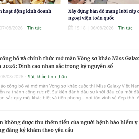
h hoạt động kinh doanh
Xây dựng bản đồ mạng lưới cấp 
ngoại viện toàn quốc
07/08/2026
Tin tức
15:18
|
06/08/2026
Tin tức
công bố và chính thức mở màn Vòng sơ khảo Miss Gala
 2026: Đỉnh cao nhan sắc trong kỷ nguyên số
|
06/08/2026
Sức khỏe tinh thần
báo công bố và mở màn Vòng sơ khảo cuộc thi Miss Galaxy Việt Na
ễn ra thành công rực rỡ. Sự kiện đánh dấu sự khởi đầu của một đ
n sắc quy mô, khác biệt và tiên phong – nơi tôn vinh vẻ đẹp thời 
p giữa Tri thức, Bản lĩnh, Văn hóa và Công nghệ số
n không được thu thêm tiền của người bệnh bảo hiểm y 
g đăng ký khám theo yêu cầu