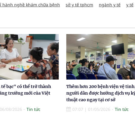
ỉ hành nghề khám chữa bệnh
sở y tế tphcm
ngành y tế
y tế
tế bạc" có thể trở thành
Thêm hơn 200 bệnh viện vệ tinh
ăng trưởng mới của Việt
người dân được hưởng dịch vụ k
thuật cao ngay tại cơ sở
06/08/2026
Tin tức
07:07
|
01/05/2026
Tin tức