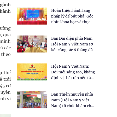
ngành
Hoàn thiện hành lang
 hành
pháp lý để bứt phá: Góc
nhìn khoa học và thực
tiễn tại Tọa đàm " Đề
rường
xuất một số nội dung
, qua
Ban Đại diện phía Nam
cho Luật Y dược cổ
c minh
Hội Nam Y Việt Nam sơ
truyền Việt Nam"
ả các
kết công tác 6 tháng đầu
 theo
năm 2026
Hội Nam Y Việt Nam:
Đổi mới sáng tạo, khẳng
ụ thể
định vị thế trên nền tảng
 trái
y học cổ truyền và khoa
 45 cơ
học hiện đại
huyên
Ban Thiện nguyện phía
ành vi
Nam (Hội Nam y Việt
Nam) tổ chức khám chữa
bệnh y học cổ truyền và