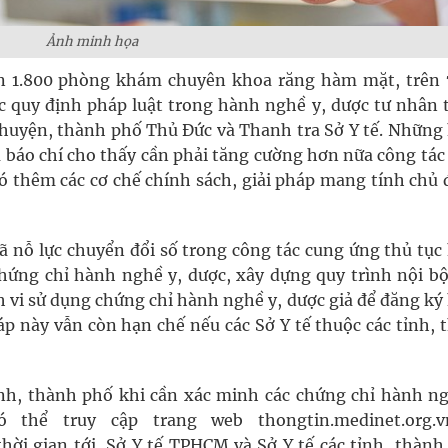
Ảnh minh họa
n 1.800 phòng khám chuyên khoa răng hàm mặt, trên 
c quy định pháp luật trong hành nghề y, dược tư nhân 
 huyện, thành phố Thủ Đức và Thanh tra Sở Y tế. Những
a báo chí cho thấy cần phải tăng cường hơn nữa công tác
có thêm các cơ chế chính sách, giải pháp mang tính chủ
ã nỗ lực chuyển đổi số trong công tác cung ứng thủ tục
hứng chỉ hành nghề y, dược, xây dựng quy trình nội bộ
h vi sử dụng chứng chỉ hành nghề y, dược giả để đăng k
áp này vẫn còn hạn chế nếu các Sở Y tế thuộc các tỉnh,
ỉnh, thành phố khi cần xác minh các chứng chỉ hành ng
hể truy cập trang web thongtin.medinet.org.
ời gian tới, Sở Y tế TPHCM và Sở Y tế các tỉnh, thành