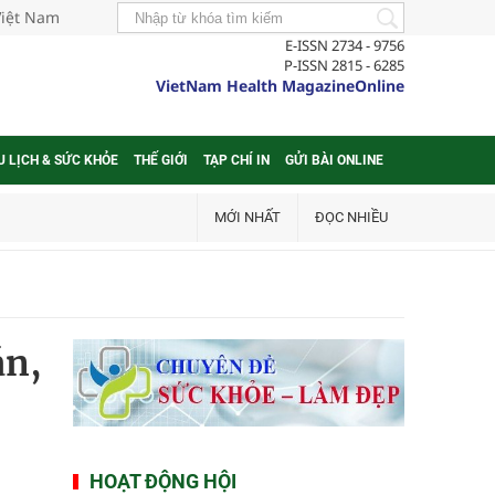
Việt Nam
E-ISSN 2734 - 9756
P-ISSN 2815 - 6285
VietNam Health MagazineOnline
U LỊCH & SỨC KHỎE
THẾ GIỚI
TẠP CHÍ IN
GỬI BÀI ONLINE
MỚI NHẤT
ĐỌC NHIỀU
án,
HOẠT ĐỘNG HỘI