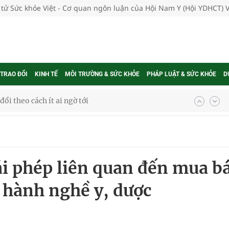
 tử Sức khỏe Việt - Cơ quan ngôn luận của Hội Nam Y (Hội YDHCT) 
 TRAO ĐỔI
KINH TẾ
MÔI TRƯỜNG & SỨC KHỎE
PHÁP LUẬT & SỨC KHỎE
D
ổi theo cách ít ai ngờ tới
hát triển gắn với chuyển đổi số
ờng Phú Thạnh
i phép liên quan đến mua b
hìn phụ nữ mỗi năm
 hành nghề y, dược
ợng thuốc