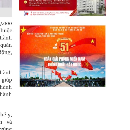
7.000
thuộc
 hành
 quản
 động,
 hành
 giúp
ý hành
 thành
hề y,
vn và
 vùng