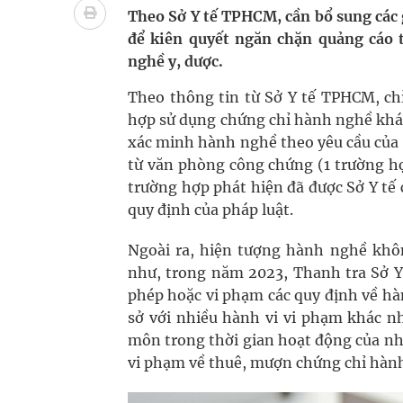
Cách âm nhạc trị liệu được “đo ni đóng giày”
Theo Sở Y tế TPHCM, cần bổ sung các 
để kiên quyết ngăn chặn quảng cáo 
Dự báo thời tiết ngày 08/8/2026: Bắc Bộ nắng nón
nghề y, dược.
Cảnh báo 3 thời điểm nguy hiểm trong ngày dễ xả
Theo thông tin từ Sở Y tế TPHCM, ch
hợp sử dụng chứng chỉ hành nghề khá
Đề xuất cơ chế thu hút nhân lực, nâng cao chất lư
xác minh hành nghề theo yêu cầu của S
từ văn phòng công chứng (1 trường hợ
trường hợp phát hiện đã được Sở Y tế
quy định của pháp luật.
Ngoài ra, hiện tượng hành nghề khôn
như, trong năm 2023, Thanh tra Sở Y 
phép hoặc vi phạm các quy định về hàn
sở với nhiều hành vi vi phạm khác n
môn trong thời gian hoạt động của nhà
vi phạm về thuê, mượn chứng chỉ hành