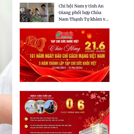
tặng quà cho 150 người
Chi hội Nam y tỉnh An
dân tại xã Tân Tập
Giang phối hợp Chùa
Nam Thạnh Tự khám và
cấp thuốc miễn phí cho
nhân dân