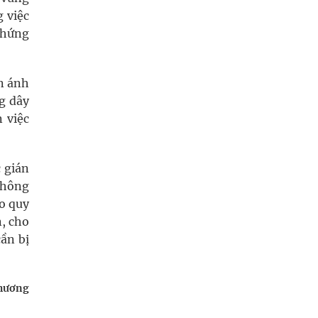
 việc
chứng
n ánh
ng dây
 việc
 gián
 thông
eo quy
, cho
ần bị
hương