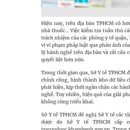
Hiện nay, trên địa bàn TPHCM có hơ
nhà thuốc… Việc kiểm tra tuân thủ cá
trách nhiệm của các phòng y tế quận,
vi vi phạm pháp luật qua phản ánh củ
lý hành nghề trên địa bàn và rất cần 
quyết liệt hơn nữa.
Trong thời gian qua, Sở Y tế TPHCM đ
chính công, hình thành kho dữ liệu c
phát hiện, kịp thời ngăn chặn các hàn
nghề. Tuy nhiên, hiệu quả của giải ph
không cùng triển khai.
Sở Y tế TPHCM đề nghị Sở Y tế các t
dược do Sở Y tế TPHCM cấp có t
tracuuduoc.khambenh.gov.vn. Trong th