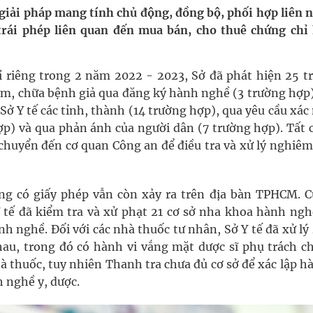
giải pháp mang tính chủ động, đồng bộ, phối hợp liên 
trái phép liên quan đến mua bán, cho thuê chứng chỉ
g, nhiệt độ cao nhất 35 độ
y ra đột qụy
ỉ riêng trong 2 năm 2022 - 2023, Sở đã phát hiện 25 t
m, chữa bệnh giả qua đăng ký hành nghề (3 trường hợp)
ợng y tế
ở Y tế các tỉnh, thành (14 trường hợp), qua yêu cầu xá
p) và qua phản ánh của người dân (7 trường hợp). Tất c
 chuyển đến cơ quan Công an để điều tra và xử lý nghiêm
g có giấy phép vẫn còn xảy ra trên địa bàn TPHCM. C
tế đã kiểm tra và xử phạt 21 cơ sở nha khoa hành nghề
h nghề. Đối với các nhà thuốc tư nhân, Sở Y tế đã xử lý
hau, trong đó có hành vi vắng mặt dược sĩ phụ trách c
 thuốc, tuy nhiên Thanh tra chưa đủ cơ sở để xác lập h
 nghề y, dược.