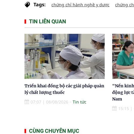
Tags:
chứng chỉ hành nghề y dược
chứng ch
TIN LIÊN QUAN
Triển khai đồng bộ các giải pháp quản
"Nền kinh 
lý chất lượng thuốc
động lực t
Nam
07:07
|
08/08/2026
Tin tức
15:15
|
CÙNG CHUYÊN MỤC