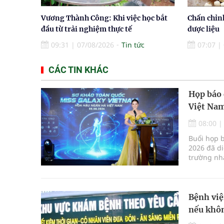
Vương Thành Công: Khi việc học bắt
Chấn chỉn
đầu từ trải nghiệm thực tế
dược liệu
09:31
|
07/08/2026
Tin tức
07:07
|
CÁC TIN KHÁC
Họp báo 
Việt Nam
08:00
Buổi họp 
2026 đã di
trường nha
mới kết hợ
Bệnh việ
nếu khôn