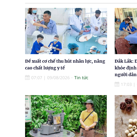
Đề xuất cơ chế thu hút nhân lực, nâng
Đắk Lắk: 
cao chất lượng y tế
khỏe định
người dân
07:07
|
09/08/2026
Tin tức
17:03
|