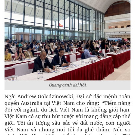
Quang cảnh đại hội.
Ngài Andrew Goledzinowski, Đại sứ đặc mệnh toàn
quyền Australia tại Việt Nam cho rằng: “Tiềm năng
đối với ngành du lịch Việt Nam là không giới hạn.
Việt Nam có sự thu hút tuyệt vời mang đẳng cấp thế
giới. Tôi ấn tượng sâu sắc về đất nước, con người
Việt Nam và những nơi tôi đã ghé thăm. Nếu so