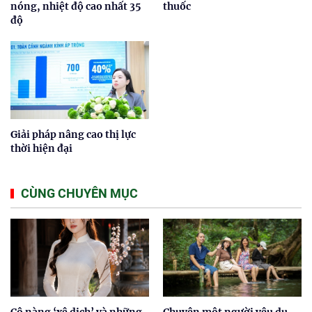
nóng, nhiệt độ cao nhất 35
thuốc
độ
Giải pháp nâng cao thị lực
thời hiện đại
CÙNG CHUYÊN MỤC
Cô nàng ‘xê dịch’ và những
Chuyện một người yêu du