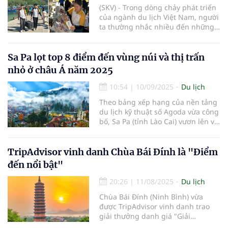
(SKV) - Trong dòng chảy phát triển
của ngành du lịch Việt Nam, người
ta thường nhắc nhiều đến những
điểm đến kỳ thú hay những dịch
vụ xa hoa độc đáo. Nhưng tại công
ty lữ hành Là Cà Nha Trang, chúng
Sa Pa lọt top 8 điểm đến vùng núi và thị trấn
tôi quan niệm rằng linh hồn của
nhỏ ở châu Á năm 2025
mỗi chuyến đi không nằm ở cảnh
sắc, mà nằm ở sự kết nối giữa
10:54
|
10/09/2025
Du lịch
những con người. Ngay từ những
Theo bảng xếp hạng của nền tảng
ngày đầu thành lập, chúng tôi đã
du lịch kỹ thuật số Agoda vừa công
chọn xây dựng văn hóa doanh
bố, Sa Pa (tỉnh Lào Cai) vươn lên vị
nghiệp dựa trên nền tảng của
trí thứ 6 trong danh sách các
những giá trị nhân văn sâu sắc –
"Điểm đến vùng núi và thị trấn nhỏ
nơi sự tử tế và tình yêu thương là
ở châu Á năm 2025".
TripAdvisor vinh danh Chùa Bái Đính là "Điểm
kim chỉ nam cho mọi hoạt động
kinh doanh lữ hành.
đến nổi bật"
20:26
|
11/08/2025
Du lịch
Chùa Bái Đính (Ninh Bình) vừa
được TripAdvisor vinh danh trao
giải thưởng danh giá "Giải
Travellers’ Choice - Điểm đến nổi