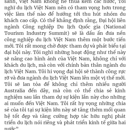
sánh, Việt Nam không hề thua kém các nước, Tôi
nghĩ du lịch Việt Nam nên có tham vọng hơn trong
việc làm thế nào để hướng tới thu hút nhóm du
khách cao cấp. Có thể khẳng định rằng, Đại hội liên
ngành Công nghiệp Du lịch Quốc gia (National
Tourism Industry Summit) sẽ là dấu ấn đưa nền
công nghiệp du lịch Việt Nam thêm một bước tiến
mới. Tôi rất mong chờ được tham dự và phát biểu tại
đại hội này. Tôi nghĩ những hoạt động như thế này
sẽ nâng cao hình ảnh của Việt Nam, không chỉ với
khách du lịch, mà còn với chính bản thân ngành du
lịch Việt Nam. Tôi hi vọng đại hội sẽ thành công rực
rỡ và đưa ngành du lịch Việt Nam lên một vị thế mới.
Tôi sẽ lan tỏa để không chỉ thêm nhiều người
Australia đến dây, mà còn có thể chia sẻ kinh
nghiệm sau lần tham dự sự kiện lần này cho những
ai muốn đến Việt Nam. Tôi rất hy vọng những chia
sẻ của tôi tại sự kiện lớn này sẽ tăng thêm mối quan
hệ tốt đẹp và tăng cường hợp tác hữu nghị phát
triển du lịch nói riêng và phát triển kinh tế giữa hai
nước”.