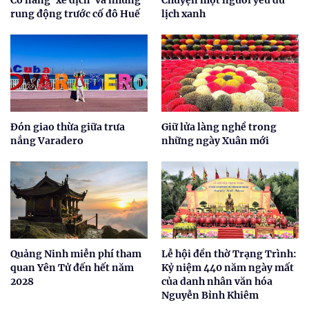
rung động trước cố đô Huế
lịch xanh
Đón giao thừa giữa trưa
Giữ lửa làng nghề trong
nắng Varadero
những ngày Xuân mới
Quảng Ninh miễn phí tham
Lễ hội đền thờ Trạng Trình:
quan Yên Tử đến hết năm
Kỷ niệm 440 năm ngày mất
2028
của danh nhân văn hóa
Nguyễn Bỉnh Khiêm