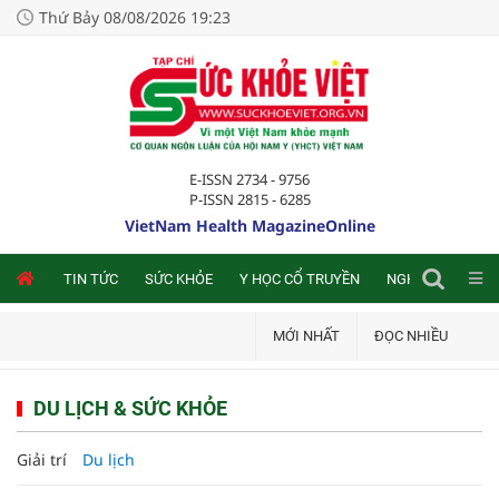
Thứ Bảy 08/08/2026 19:23
E-ISSN 2734 - 9756
P-ISSN 2815 - 6285
VietNam Health MagazineOnline
NLINE
TIN TỨC
SỨC KHỎE
Y HỌC CỔ TRUYỀN
NGHIÊN CỨU TRA
MỚI NHẤT
ĐỌC NHIỀU
DU LỊCH & SỨC KHỎE
Giải trí
Du lịch