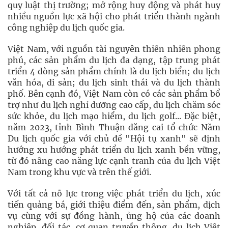
quy luật thị trường; mở rộng huy động và phát huy
nhiều nguồn lực xã hội cho phát triển thành ngành
công nghiệp du lịch quốc gia.
Việt Nam, với nguồn tài nguyên thiên nhiên phong
phú, các sản phẩm du lịch đa dạng, tập trung phát
triển 4 dòng sản phẩm chính là du lịch biển; du lịch
văn hóa, di sản; du lịch sinh thái và du lịch thành
phố. Bên cạnh đó, Việt Nam còn có các sản phẩm bổ
trợ như du lịch nghỉ dưỡng cao cấp, du lịch chăm sóc
sức khỏe, du lịch mạo hiểm, du lịch golf... Đặc biệt,
năm 2023, tỉnh Bình Thuận đăng cai tổ chức Năm
Du lịch quốc gia với chủ đề "Hội tụ xanh" sẽ định
hướng xu hướng phát triển du lịch xanh bền vững,
từ đó nâng cao năng lực cạnh tranh của du lịch Việt
Nam trong khu vực và trên thế giới.
Với tất cả nỗ lực trong việc phát triển du lịch, xúc
tiến quảng bá, giới thiệu điểm đến, sản phẩm, dịch
vụ cùng với sự đồng hành, ủng hộ của các doanh
nghiệp, đối tác, cơ quan truyền thông, du lịch Việt