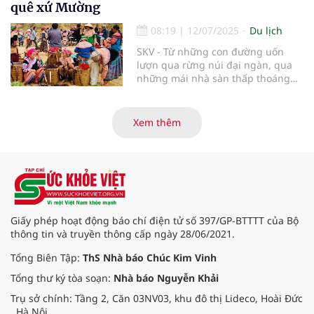
Yên Tử - Vĩnh Nghiêm - Côn Sơn,
quê xứ Mường
Kiếp Bạc là Di sản văn hóa thế giới.
08:19
|
12/07/2025
Du lịch
SKV - Từ những con đường uốn
lượn qua rừng núi đại ngàn, qua
những mái nhà sàn thấp thoáng
giữa bạt ngàn màu xanh, phiên
chợ vùng cao Hòa Bình hiện ra như
một bức tranh sống động, mộc
Xem thêm
mạc và đậm chất nhân văn. Ở nơi
ấy, không chỉ có những món hàng
trao đổi, mà còn là không gian văn
hóa, là nơi kết nối tình người, gìn
giữ phong tục truyền thống của
đồng bào các dân tộc nơi đại ngàn
Tây Bắc.
Giấy phép hoạt động báo chí điện tử số 397/GP-BTTTT của Bộ
thông tin và truyền thông cấp ngày 28/06/2021.
Tổng Biên Tập:
ThS Nhà báo Chúc Kim Vinh
Tổng thư ký tòa soạn:
Nhà báo Nguyễn Khải
Trụ sở chính: Tầng 2, Căn 03NV03, khu đô thị Lideco, Hoài Đức
, Hà Nội