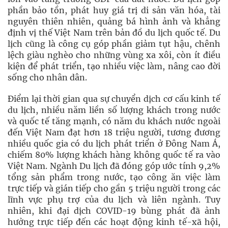
phần bảo tồn, phát huy giá trị di sản văn hóa, tài
nguyên thiên nhiên, quảng bá hình ảnh và khẳng
định vị thế Việt Nam trên bản đồ du lịch quốc tế. Du
lịch cũng là công cụ góp phần giảm tụt hậu, chênh
lệch giàu nghèo cho những vùng xa xôi, còn ít điều
kiện để phát triển, tạo nhiều việc làm, nâng cao đời
sống cho nhân dân.
Điểm lại thời gian qua sự chuyển dịch cơ cấu kinh tế
du lịch, nhiều năm liền số lượng khách trong nước
và quốc tế tăng mạnh, có năm du khách nước ngoài
đến Việt Nam đạt hơn 18 triệu người, tương đương
nhiều quốc gia có du lịch phát triển ở Đông Nam Á,
chiếm 80% lượng khách hàng không quốc tế ra vào
Việt Nam. Ngành Du lịch đã đóng góp ước tính 9,2%
tổng sản phẩm trong nước, tạo công ăn việc làm
trực tiếp và gián tiếp cho gần 5 triệu người trong các
lĩnh vực phụ trợ của du lịch và liên ngành. Tuy
nhiên, khi đại dịch COVID-19 bùng phát đã ảnh
hưởng trực tiếp đến các hoạt động kinh tế-xã hội,