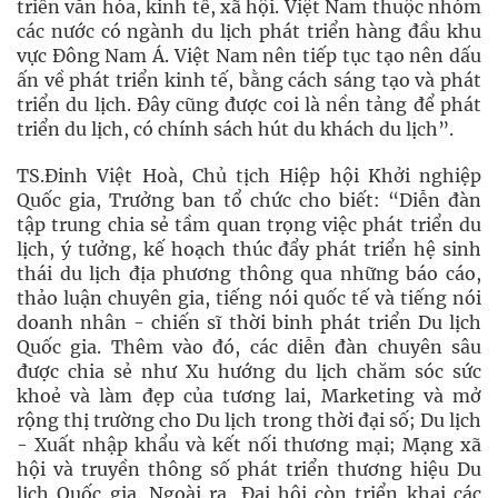
triển văn hóa, kinh tế, xã hội. Việt Nam thuộc nhóm
các nước có ngành du lịch phát triển hàng đầu khu
vực Đông Nam Á. Việt Nam nên tiếp tục tạo nên dấu
ấn về phát triển kinh tế, bằng cách sáng tạo và phát
triển du lịch. Đây cũng được coi là nền tảng để phát
triển du lịch, có chính sách hút du khách du lịch”.
TS.Đinh Việt Hoà, Chủ tịch Hiệp hội Khởi nghiệp
Quốc gia, Trưởng ban tổ chức cho biết: “Diễn đàn
tập trung chia sẻ tầm quan trọng việc phát triển du
lịch, ý tưởng, kế hoạch thúc đẩy phát triển hệ sinh
thái du lịch địa phương thông qua những báo cáo,
thảo luận chuyên gia, tiếng nói quốc tế và tiếng nói
doanh nhân - chiến sĩ thời binh phát triển Du lịch
Quốc gia. Thêm vào đó, các diễn đàn chuyên sâu
được chia sẻ như Xu hướng du lịch chăm sóc sức
khoẻ và làm đẹp của tương lai, Marketing và mở
rộng thị trường cho Du lịch trong thời đại số; Du lịch
- Xuất nhập khẩu và kết nối thương mại; Mạng xã
hội và truyền thông số phát triển thương hiệu Du
lịch Quốc gia. Ngoài ra, Đại hội còn triển khai các