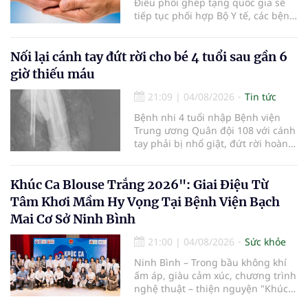
Điều phối ghép tạng quốc gia sẽ
tiếp tục phối hợp Bộ Y tế, các bệnh
viện và các cơ quan liên quan để
mở rộng mạng lưới điều phối, tăng
cường truyền thông, hoàn thiện
Nối lại cánh tay đứt rời cho bé 4 tuổi sau gần 6
quy trình chuyên môn và hệ thống
giờ thiếu máu
pháp luật để thúc đẩy lĩnh vực
hiến và ghép mô tạng.
21:09
|
04/08/2026
Tin tức
Bệnh nhi 4 tuổi nhập Bệnh viện
Trung ương Quân đội 108 với cánh
tay phải bị nhổ giật, đứt rời hoàn
toàn do tai nạn giao thông. Dù
mạch máu, thần kinh bị tổn
thương nặng và thời gian thiếu
Khúc Ca Blouse Trắng 2026": Giai Điệu Từ
máu kéo dài, các bác sĩ đã tái lập
Tâm Khơi Mầm Hy Vọng Tại Bệnh Viện Bạch
tuần hoàn thành công sau ca vi
Mai Cơ Sở Ninh Bình
phẫu kéo dài 3 giờ.
21:00
|
04/08/2026
Sức khỏe
Ninh Bình – Trong bầu không khí
ấm áp, giàu cảm xúc, chương trình
nghệ thuật – thiện nguyện "Khúc
ca Blouse trắng" đã chính thức