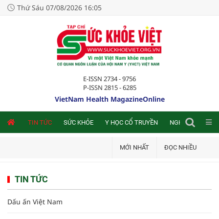
Thứ Sáu 07/08/2026 16:05
E-ISSN 2734 - 9756
P-ISSN 2815 - 6285
VietNam Health MagazineOnline
NLINE
TIN TỨC
SỨC KHỎE
Y HỌC CỔ TRUYỀN
NGHIÊN CỨU TRA
MỚI NHẤT
ĐỌC NHIỀU
TIN TỨC
Dấu ấn Việt Nam