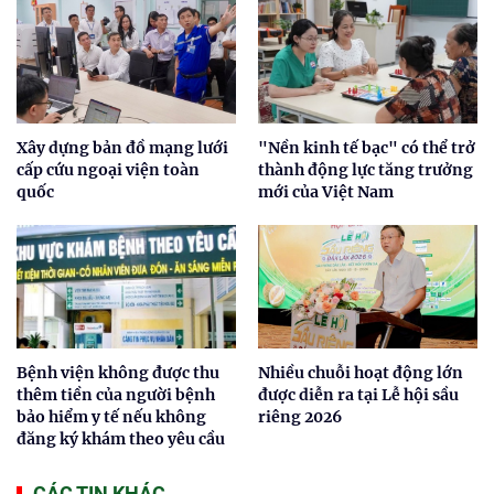
Xây dựng bản đồ mạng lưới
"Nền kinh tế bạc" có thể trở
cấp cứu ngoại viện toàn
thành động lực tăng trưởng
quốc
mới của Việt Nam
Bệnh viện không được thu
Nhiều chuỗi hoạt động lớn
thêm tiền của người bệnh
được diễn ra tại Lễ hội sầu
bảo hiểm y tế nếu không
riêng 2026
đăng ký khám theo yêu cầu
CÁC TIN KHÁC