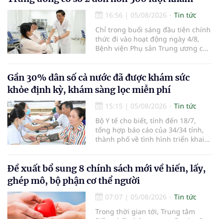
hàng không, thúc đẩy mở mới các
đường bay nội địa và quốc tế.
16:56
|
05/08/2026
Tin tức
Chỉ trong buổi sáng đầu tiên chính
thức đi vào hoạt động ngày 4/8,
Bệnh viện Phụ sản Trung ương cơ
sở 2 đã tiếp đón hơn 500 lượt
người đến khám, điều trị và đón
em bé đầu tiên chào đời.
Gần 30% dân số cả nước đã được khám sức
khỏe định kỳ, khám sàng lọc miễn phí
15:15
|
05/08/2026
Tin tức
Bộ Y tế cho biết, tính đến 18/7,
tổng hợp báo cáo của 34/34 tỉnh,
thành phố về tình hình triển khai
khám sức khỏe định kỳ, khám sàng
lọc miễn phí cho người dân, ghi
nhận 32.286.360 người, chiếm gần
Đề xuất bổ sung 8 chính sách mới về hiến, lấy,
30% dân số cả nước đã được khám
ghép mô, bộ phận cơ thể người
sức khỏe định kỳ năm nay.
07:07
|
05/08/2026
Tin tức
Trong thời gian tới, Trung tâm