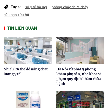
Tags:
sở y tế hà nội
phòng cháy chữa cháy
cứu nạn cứu hộ
TIN LIÊN QUAN
Nhiều lợi thế để nâng chất
Hà Nội xử phạt 5 phòng
lượng y tế
khám phụ sản, nha khoa vi
phạm quy định khám chữa
bệnh