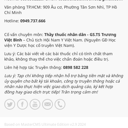
Văn phòng TP.HCM: 909 Âu cơ, Phường Tân Sơn Nhì, TP Hồ
Chí Minh
Hotline:
0949.737.666
Cố vấn chuyên môn:
Thầy thuốc nhân dân - GS.TS Trương
Việt Bình
– Chủ tịch Hội Nam Y Việt Nam. (Nguyên GĐ Học
viện Y Dược học cổ truyền Việt Nam).
Lưu ý: Các bài viết về các bài thuốc chỉ có tính chất tham
khảo, không thay thế cho việc chẩn đoán hoặc điều trị.
Liên hệ hợp tác Truyền thông:
0898 582 228
Lưu ý: Tạp chí không tiếp nhận hỗ trợ bằng tiền mặt và không
ủy quyền cho bất kỳ tài khoản, công ty truyền thông hoặc cá
nhân nào thực hiện việc giao dịch quảng cáo, ký kết hợp
đồng hay giao dịch trực tiếp! Trân trọng cảm ơn!
Based on MasterCMS Ultimate Edition v2.9 2024