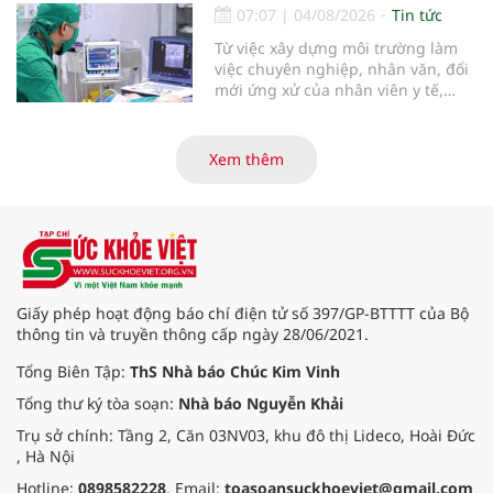
bằng phẫu thuật robot thay vì phải
07:07
|
04/08/2026
Tin tức
cắt bỏ toàn bộ quả thận như trước
Từ việc xây dựng môi trường làm
đây.
việc chuyên nghiệp, nhân văn, đổi
mới ứng xử của nhân viên y tế,
Bệnh viện đa khoa khu vực Phúc
Yên (tỉnh Phú Thọ) đã tạo nên sự
đồng cảm, gắn kết cao giữa thầy
Xem thêm
thuốc với bệnh nhân.
Giấy phép hoạt động báo chí điện tử số 397/GP-BTTTT của Bộ
thông tin và truyền thông cấp ngày 28/06/2021.
Tổng Biên Tập:
ThS Nhà báo Chúc Kim Vinh
Tổng thư ký tòa soạn:
Nhà báo Nguyễn Khải
Trụ sở chính: Tầng 2, Căn 03NV03, khu đô thị Lideco, Hoài Đức
, Hà Nội
Hotline:
0898582228
. Email:
toasoansuckhoeviet@gmail.com