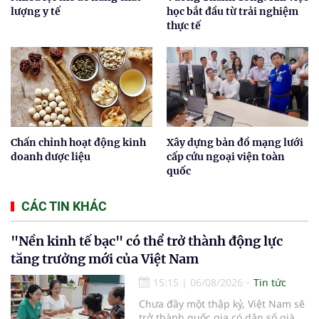
lượng y tế
học bắt đầu từ trải nghiệm
thực tế
Chấn chỉnh hoạt động kinh
Xây dựng bản đồ mạng lưới
doanh dược liệu
cấp cứu ngoại viện toàn
quốc
CÁC TIN KHÁC
"Nền kinh tế bạc" có thể trở thành động lực
tăng trưởng mới của Việt Nam
15:15
|
06/08/2026
Tin tức
Chưa đầy một thập kỷ, Việt Nam sẽ
trở thành quốc gia có dân số già.