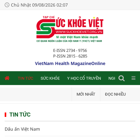
Chủ Nhật 09/08/2026 02:07
E-ISSN 2734 - 9756
P-ISSN 2815 - 6285
VietNam Health MagazineOnline
NLINE
TIN TỨC
SỨC KHỎE
Y HỌC CỔ TRUYỀN
NGHIÊN CỨU TRA
MỚI NHẤT
ĐỌC NHIỀU
TIN TỨC
Dấu ấn Việt Nam