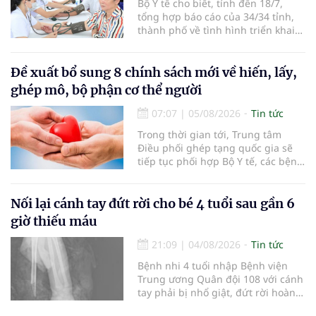
Bộ Y tế cho biết, tính đến 18/7,
tổng hợp báo cáo của 34/34 tỉnh,
thành phố về tình hình triển khai
khám sức khỏe định kỳ, khám sàng
lọc miễn phí cho người dân, ghi
nhận 32.286.360 người, chiếm gần
Đề xuất bổ sung 8 chính sách mới về hiến, lấy,
30% dân số cả nước đã được khám
ghép mô, bộ phận cơ thể người
sức khỏe định kỳ năm nay.
07:07
|
05/08/2026
Tin tức
Trong thời gian tới, Trung tâm
Điều phối ghép tạng quốc gia sẽ
tiếp tục phối hợp Bộ Y tế, các bệnh
viện và các cơ quan liên quan để
mở rộng mạng lưới điều phối, tăng
cường truyền thông, hoàn thiện
Nối lại cánh tay đứt rời cho bé 4 tuổi sau gần 6
quy trình chuyên môn và hệ thống
giờ thiếu máu
pháp luật để thúc đẩy lĩnh vực
hiến và ghép mô tạng.
21:09
|
04/08/2026
Tin tức
Bệnh nhi 4 tuổi nhập Bệnh viện
Trung ương Quân đội 108 với cánh
tay phải bị nhổ giật, đứt rời hoàn
toàn do tai nạn giao thông. Dù