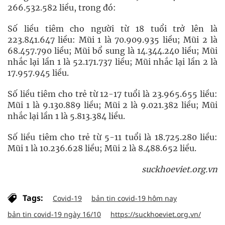
266.532.582 liều, trong đó:
Số liều tiêm cho người từ 18 tuổi trở lên là
223.841.647 liều: Mũi 1 là 70.909.935 liều; Mũi 2 là
68.457.790 liều; Mũi bổ sung là 14.344.240 liều; Mũi
nhắc lại lần 1 là 52.171.737 liều; Mũi nhắc lại lần 2 là
17.957.945 liều.
Số liều tiêm cho trẻ từ 12-17 tuổi là 23.965.655 liều:
Mũi 1 là 9.130.889 liều; Mũi 2 là 9.021.382 liều; Mũi
nhắc lại lần 1 là 5.813.384 liều.
Số liều tiêm cho trẻ từ 5-11 tuổi là 18.725.280 liều:
Mũi 1 là 10.236.628 liều; Mũi 2 là 8.488.652 liều.
suckhoeviet.org.vn
Tags:
Covid-19
bản tin covid-19 hôm nay
bản tin covid-19 ngày 16/10
https://suckhoeviet.org.vn/