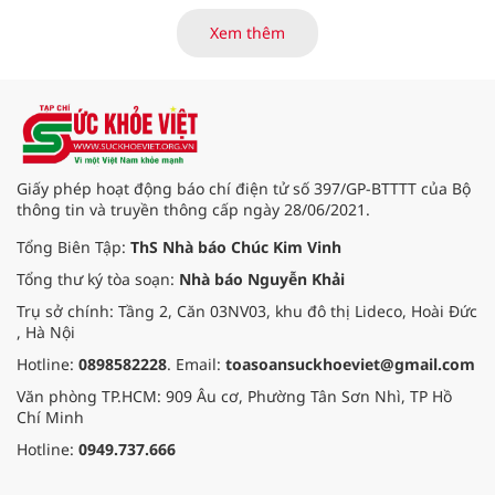
mạch máu, thần kinh bị tổn
thương nặng và thời gian thiếu
Xem thêm
máu kéo dài, các bác sĩ đã tái lập
tuần hoàn thành công sau ca vi
phẫu kéo dài 3 giờ.
Giấy phép hoạt động báo chí điện tử số 397/GP-BTTTT của Bộ
thông tin và truyền thông cấp ngày 28/06/2021.
Tổng Biên Tập:
ThS Nhà báo Chúc Kim Vinh
Tổng thư ký tòa soạn:
Nhà báo Nguyễn Khải
Trụ sở chính: Tầng 2, Căn 03NV03, khu đô thị Lideco, Hoài Đức
, Hà Nội
Hotline:
0898582228
. Email:
toasoansuckhoeviet@gmail.com
Văn phòng TP.HCM: 909 Âu cơ, Phường Tân Sơn Nhì, TP Hồ
Chí Minh
Hotline:
0949.737.666