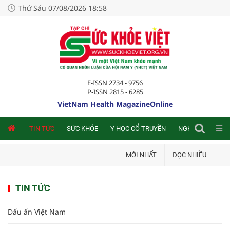
Thứ Sáu 07/08/2026 18:58
E-ISSN 2734 - 9756
P-ISSN 2815 - 6285
VietNam Health MagazineOnline
NLINE
TIN TỨC
SỨC KHỎE
Y HỌC CỔ TRUYỀN
NGHIÊN CỨU TRA
MỚI NHẤT
ĐỌC NHIỀU
TIN TỨC
Dấu ấn Việt Nam