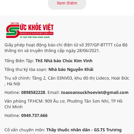
là những nội dung trọng tâm được
Xem thêm
báo cáo tại Hội thảo khoa học cập
nhật chẩn đoán và điều trị bệnh lý
tiêu hóa - gan mật vừa diễn ra
ngày 1/8 tại Bệnh viện Đại học
quốc tế Hồng Bàng.
Giấy phép hoạt động báo chí điện tử số 397/GP-BTTTT của Bộ
thông tin và truyền thông cấp ngày 28/06/2021.
Tổng Biên Tập:
ThS Nhà báo Chúc Kim Vinh
Tổng thư ký tòa soạn:
Nhà báo Nguyễn Khải
Trụ sở chính: Tầng 2, Căn 03NV03, khu đô thị Lideco, Hoài Đức
, Hà Nội
Hotline:
0898582228
. Email:
toasoansuckhoeviet@gmail.com
Văn phòng TP.HCM: 909 Âu cơ, Phường Tân Sơn Nhì, TP Hồ
Chí Minh
Hotline:
0949.737.666
Cố vấn chuyên môn:
Thầy thuốc nhân dân - GS.TS Trương