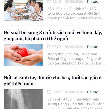
15:15
|
05/08/2026
Tin tức
Bộ Y tế cho biết, tính đến 18/7,
tổng hợp báo cáo của 34/34 tỉnh,
thành phố về tình hình triển khai
khám sức khỏe định kỳ, khám sàng
lọc miễn phí cho người dân, ghi
nhận 32.286.360 người, chiếm gần
Đề xuất bổ sung 8 chính sách mới về hiến, lấy,
30% dân số cả nước đã được khám
ghép mô, bộ phận cơ thể người
sức khỏe định kỳ năm nay.
07:07
|
05/08/2026
Tin tức
Trong thời gian tới, Trung tâm
Điều phối ghép tạng quốc gia sẽ
tiếp tục phối hợp Bộ Y tế, các bệnh
viện và các cơ quan liên quan để
mở rộng mạng lưới điều phối, tăng
cường truyền thông, hoàn thiện
Nối lại cánh tay đứt rời cho bé 4 tuổi sau gần 6
quy trình chuyên môn và hệ thống
giờ thiếu máu
pháp luật để thúc đẩy lĩnh vực
hiến và ghép mô tạng.
21:09
|
04/08/2026
Tin tức
Bệnh nhi 4 tuổi nhập Bệnh viện
Trung ương Quân đội 108 với cánh
tay phải bị nhổ giật, đứt rời hoàn