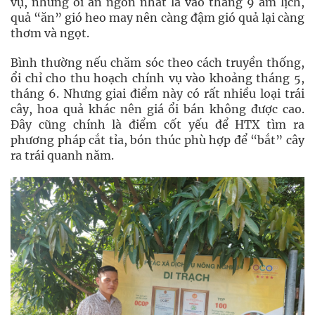
vụ, nhưng ổi ăn ngon nhất là vào tháng 9 âm lịch,
quả “ăn” gió heo may nên càng đậm gió quả lại càng
thơm và ngọt.
Bình thường nếu chăm sóc theo cách truyền thống,
ổi chỉ cho thu hoạch chính vụ vào khoảng tháng 5,
tháng 6. Nhưng giai điểm này có rất nhiều loại trái
cây, hoa quả khác nên giá ổi bán không được cao.
Đây cũng chính là điểm cốt yếu để HTX tìm ra
phương pháp cắt tỉa, bón thúc phù hợp để “bắt” cây
ra trái quanh năm.