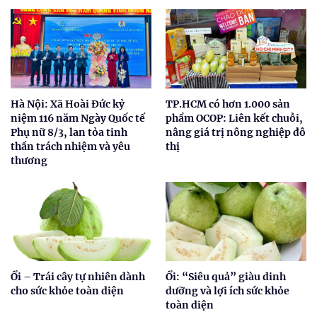
Hà Nội: Xã Hoài Đức kỷ
TP.HCM có hơn 1.000 sản
niệm 116 năm Ngày Quốc tế
phẩm OCOP: Liên kết chuỗi,
Phụ nữ 8/3, lan tỏa tinh
nâng giá trị nông nghiệp đô
thần trách nhiệm và yêu
thị
thương
Ổi – Trái cây tự nhiên dành
Ổi: “Siêu quả” giàu dinh
cho sức khỏe toàn diện
dưỡng và lợi ích sức khỏe
toàn diện