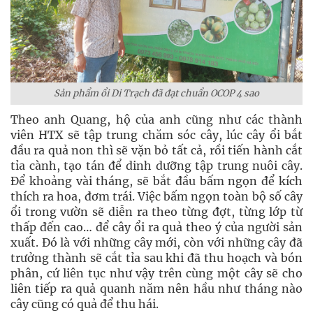
Sản phẩm ổi Di Trạch đã đạt chuẩn OCOP 4 sao
Theo anh Quang, hộ của anh cũng như các thành
viên HTX sẽ tập trung chăm sóc cây, lúc cây ổi bắt
đầu ra quả non thì sẽ vặn bỏ tất cả, rồi tiến hành cắt
tỉa cành, tạo tán để dinh dưỡng tập trung nuôi cây.
Để khoảng vài tháng, sẽ bắt đầu bấm ngọn để kích
thích ra hoa, đơm trái. Việc bấm ngọn toàn bộ số cây
ổi trong vườn sẽ diễn ra theo từng đợt, từng lớp từ
thấp đến cao… để cây ổi ra quả theo ý của người sản
xuất. Đó là với những cây mới, còn với những cây đã
trưởng thành sẽ cắt tỉa sau khi đã thu hoạch và bón
phân, cứ liên tục như vậy trên cùng một cây sẽ cho
liên tiếp ra quả quanh năm nên hầu như tháng nào
cây cũng có quả để thu hái.