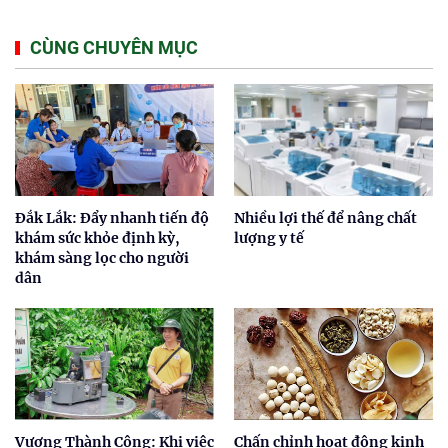
CÙNG CHUYÊN MỤC
Đắk Lắk: Đẩy nhanh tiến độ
Nhiều lợi thế để nâng chất
khám sức khỏe định kỳ,
lượng y tế
khám sàng lọc cho người
dân
Vương Thành Công: Khi việc
Chấn chỉnh hoạt động kinh