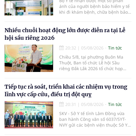
Bộ Y tế nhận được một số phản
ánh của người bệnh bảo hiểm y tế
khi đi khám bệnh, chữa bệnh bảo
hiểm y tế đúng trình tự, thủ tục
quy định, không đăng ký khám
bệnh, chữa bệnh theo yêu cầu
Nhiều chuỗi hoạt động lớn được diễn ra tại Lễ
nhưng vẫn phải nộp thêm các chi
hội sầu riêng 2026
phí khám bệnh, chữa bệnh ngoài
phần cùng chi trả.
20:32
|
05/08/2026
Tin tức
Chiều 5/8, tại phường Buôn Ma
Thuột, Ban tổ chức Lễ hội Sầu
riêng Đắk Lắk 2026 tổ chức họp
báo thông tin về các hoạt động của
Lễ hội Sầu riêng Đắk Lắk 2026.Lễ
hội Sầu riêng Đắk Lắk năm 2026 có
Tiếp tục rà soát, triển khai các nhiệm vụ trong
chủ đề “Sầu riêng Đắk Lắk – Kết nối
lĩnh vực cấp cứu, điều trị đột quỵ
vươn xa”, được tổ chức từ ngày
15/8/2026 đến ngày 02/9/2026 tại
20:31
|
05/08/2026
Tin tức
phường Buôn Ma Thuột, xã Krông
SKV - Sở Y tế tỉnh Lâm Đồng vừa
Pắc, phường Tuy Hòa và một số xã
ban hành Công văn số 6037/SYT-
trồng sầu riêng trên địa bàn tỉnh.
NVY gửi các bệnh viện thuộc Sở Y
tế và các Trung tâm Y tế khu vực,