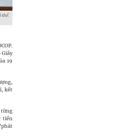
 thể.
OCOP.
 Giấy
ủa 19
ượng,
, kết
 từng
 tiến
“phát