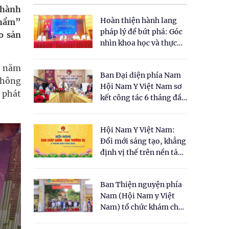
Thành
Hoàn thiện hành lang
phẩm”
pháp lý để bứt phá: Góc
o sản
nhìn khoa học và thực
tiễn tại Tọa đàm " Đề
xuất một số nội dung
g năm
Ban Đại diện phía Nam
cho Luật Y dược cổ
không
Hội Nam Y Việt Nam sơ
truyền Việt Nam"
y phát
kết công tác 6 tháng đầu
năm 2026
Hội Nam Y Việt Nam:
Đổi mới sáng tạo, khẳng
định vị thế trên nền tảng
y học cổ truyền và khoa
học hiện đại
Ban Thiện nguyện phía
Nam (Hội Nam y Việt
Nam) tổ chức khám chữa
bệnh y học cổ truyền và