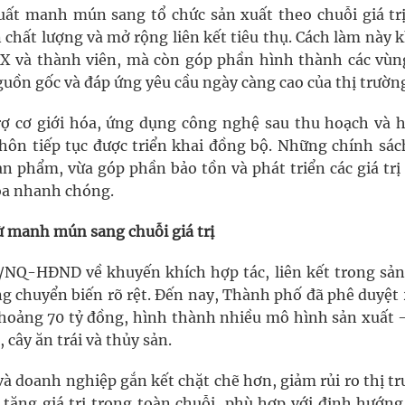
t manh mún sang tổ chức sản xuất theo chuỗi giá trị
 chất lượng và mở rộng liên kết tiêu thụ. Cách làm này 
TX và thành viên, mà còn góp phần hình thành các vùn
guồn gốc và đáp ứng yêu cầu ngày càng cao của thị trườn
rợ cơ giới hóa, ứng dụng công nghệ sau thu hoạch và h
hôn tiếp tục được triển khai đồng bộ. Những chính sác
ản phẩm, vừa góp phần bảo tồn và phát triển các giá trị
hóa nhanh chóng.
từ manh mún sang chuỗi giá trị
0/NQ-HĐND về khuyến khích hợp tác, liên kết trong sản
ng chuyển biến rõ rệt. Đến nay, Thành phố đã phê duyệt 
 khoảng 70 tỷ đồng, hình thành nhiều mô hình sản xuất 
 cây ăn trái và thủy sản.
à doanh nghiệp gắn kết chặt chẽ hơn, giảm rủi ro thị tr
tăng giá trị trong toàn chuỗi, phù hợp với định hướng