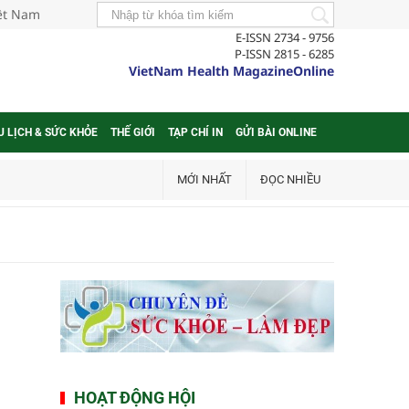
iệt Nam
E-ISSN 2734 - 9756
P-ISSN 2815 - 6285
VietNam Health MagazineOnline
U LỊCH & SỨC KHỎE
THẾ GIỚI
TẠP CHÍ IN
GỬI BÀI ONLINE
MỚI NHẤT
ĐỌC NHIỀU
HOẠT ĐỘNG HỘI