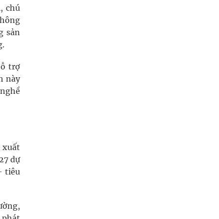
, chú
không
g sản
g.
ỗ trợ
h này
 nghề
 xuất
27 dự
– tiêu
ường,
 phát