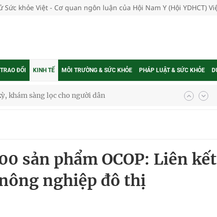
tử Sức khỏe Việt - Cơ quan ngôn luận của Hội Nam Y (Hội YDHCT) V
 TRAO ĐỔI
KINH TẾ
MÔI TRƯỜNG & SỨC KHỎE
PHÁP LUẬT & SỨC KHỎE
D
kỳ, khám sàng lọc cho người dân
ông cực hiệu quả
 chuyên gia
00 sản phẩm OCOP: Liên kết
 nông nghiệp đô thị
nghiệm thực tế