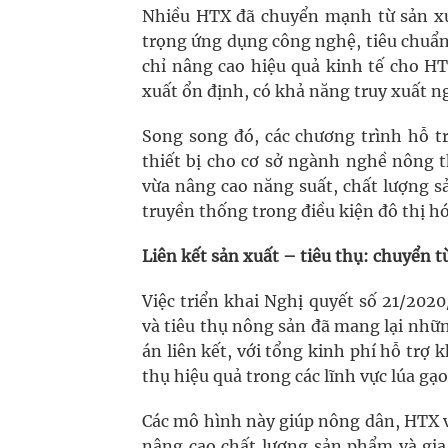
Nhiều HTX đã chuyển mạnh từ sản xuấ
trọng ứng dụng công nghệ, tiêu chuẩn
chỉ nâng cao hiệu quả kinh tế cho H
xuất ổn định, có khả năng truy xuất n
Song song đó, các chương trình hỗ t
thiết bị cho cơ sở ngành nghề nông t
vừa nâng cao năng suất, chất lượng s
truyền thống trong điều kiện đô thị 
Liên kết sản xuất – tiêu thụ: chuyển 
Việc triển khai Nghị quyết số 21/202
và tiêu thụ nông sản đã mang lại nhữ
án liên kết, với tổng kinh phí hỗ trợ
thụ hiệu quả trong các lĩnh vực lúa gạo,
Các mô hình này giúp nông dân, HTX v
nâng cao chất lượng sản phẩm và gia 