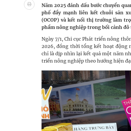
Súp lơ xanh mang đến hy vọng mới trong phòng 
Năm 2025 đánh dấu bước chuyển qua
phố đẩy mạnh liên kết chuỗi sản x
Tác Dụng Chống Kết Tập Tiểu Cầu Và Chống Đông
(OCOP) và kết nối thị trường làm trọ
phẩm nông nghiệp trong bối cảnh đô 
Quan Bằng Chứng Dược Lý Và Cơ Chế Phân Tử
Ngày 7/1, Chi cục Phát triển nông th
Cách âm nhạc trị liệu được “đo ni đóng giày”
2026, đồng thời tổng kết hoạt động 
chỉ là dịp nhìn lại kết quả một năm n
Dự báo thời tiết ngày 08/8/2026: Bắc Bộ nắng nón
triển nông nghiệp theo hướng hiện đạ