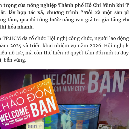
ngừa ung thư
n trọng của nông nghiệp Thành phố Hồ Chí Minh khi 
uất, lấy hợp tác xã, chương trình “Mỗi xã một sản 
 Máu Của Các Loài Nhân Sâm (Panax Spp.): Tổng
ng tâm, qua đó từng bước nâng cao giá trị gia tăng ch
thị hóa nhanh.
ôn TP.HCM đã tổ chức Hội nghị công chức, người lao độn
năm 2025 và triển khai nhiệm vụ năm 2026. Hội nghị 
hiều nỗ lực, mà còn thể hiện rõ quyết tâm đổi mới tư du
g, nhiệt độ cao nhất 35 độ
i, bền vững.