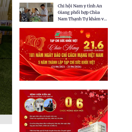
tặng quà cho 150 người
Chi hội Nam y tỉnh An
dân tại xã Tân Tập
Giang phối hợp Chùa
Nam Thạnh Tự khám và
cấp thuốc miễn phí cho
nhân dân