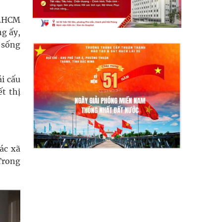
P.HCM
g ấy,
i sống
i cấu
t thị
ác xã
Trong