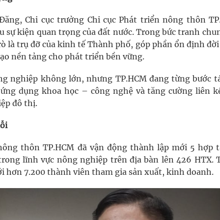
 Đăng, Chi cục trưởng Chi cục Phát triển nông thôn T
sự kiện quan trọng của đất nước. Trong bức tranh chun
rò là trụ đỡ của kinh tế Thành phố, góp phần ổn định đờ
tạo nền tảng cho phát triển bền vững.
nông nghiệp không lớn, nhưng TP.HCM đang từng bước tá
, ứng dụng khoa học – công nghệ và tăng cường liên kế
ệp đô thị.
ỗi
 nông thôn TP.HCM đã vận động thành lập mới 5 hợp t
rong lĩnh vực nông nghiệp trên địa bàn lên 426 HTX. 
ới hơn 7.200 thành viên tham gia sản xuất, kinh doanh.