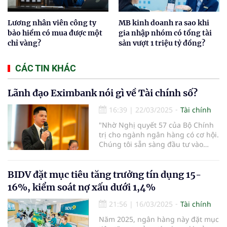
Lương nhân viên công ty
MB kinh doanh ra sao khi
bảo hiểm có mua được một
gia nhập nhóm có tổng tài
chỉ vàng?
sản vượt 1 triệu tỷ đồng?
CÁC TIN KHÁC
Lãnh đạo Eximbank nói gì về Tài chính số?
16:39
|
22/03/2025
Tài chính
"Nhờ Nghị quyết 57 của Bộ Chính
trị cho ngành ngân hàng có cơ hội.
Chúng tôi sẵn sàng đầu tư vào
công nghệ, tài chính số, tài chính
hóa và AI" - ông Trần Anh Thắng,
thành viên HĐQT Ngân hàng TMCP
BIDV đặt mục tiêu tăng trưởng tín dụng 15-
Eximbank nhấn mạnh.
16%, kiểm soát nợ xấu dưới 1,4%
21:56
|
16/03/2025
Tài chính
Năm 2025, ngân hàng này đặt mục