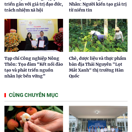
triển gắn với giá trị đạo đức,
Nhân: Người kiến tạo giá trị
trách nhiệm xã hội
từ niềm tin
Tạp chí Công nghiệp Nông
Chè, dược liệu và thực phẩm
Thôn: Tọa đàm “Kết nối đào
bản địa Thái Nguyên "Lọt
tạo và phát triển nguồn
Mắt Xanh" thị trường Hàn
nhân lực bền vững”
Quốc
CÙNG CHUYÊN MỤC