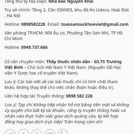
Tổng thư ký tòa soạn:
Nhà báo Nguyễn Khải
Trụ sở chính: Tầng 2, Căn 03NV03, khu đô thị Lideco, Hoài Đức
, Hà Nội
Hotline:
0898582228
. Email:
toasoansuckhoeviet@gmail.com
Văn phòng TP.HCM: 909 Âu cơ, Phường Tân Sơn Nhì, TP Hồ
Chí Minh
Hotline:
0949.737.666
Cố vấn chuyên môn:
Thầy thuốc nhân dân - GS.TS Trương
Việt Bình
– Chủ tịch Hội Nam Y Việt Nam. (Nguyên GĐ Học
viện Y Dược học cổ truyền Việt Nam).
Lưu ý: Các bài viết về các bài thuốc chỉ có tính chất tham
khảo, không thay thế cho việc chẩn đoán hoặc điều trị.
Liên hệ hợp tác Truyền thông:
0898 582 228
Lưu ý: Tạp chí không tiếp nhận hỗ trợ bằng tiền mặt và không
ủy quyền cho bất kỳ tài khoản, công ty truyền thông hoặc cá
nhân nào thực hiện việc giao dịch quảng cáo, ký kết hợp
đồng hay giao dịch trực tiếp! Trân trọng cảm ơn!