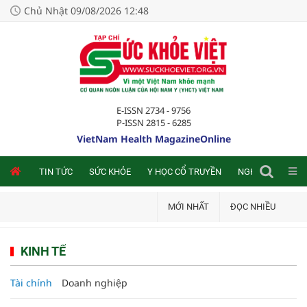
Chủ Nhật 09/08/2026 12:48
E-ISSN 2734 - 9756
P-ISSN 2815 - 6285
VietNam Health MagazineOnline
NLINE
TIN TỨC
SỨC KHỎE
Y HỌC CỔ TRUYỀN
NGHIÊN CỨU TRA
MỚI NHẤT
ĐỌC NHIỀU
KINH TẾ
Tài chính
Doanh nghiệp