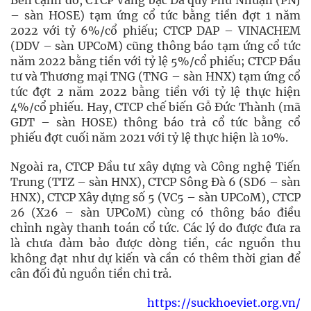
Bên cạnh đó, CTCP Vàng bạc Đá quý Phú Nhuận (PNJ
– sàn HOSE) tạm ứng cổ tức bằng tiền đợt 1 năm
2022 với tỷ 6%/cổ phiếu; CTCP DAP – VINACHEM
(DDV – sàn UPCoM) cũng thông báo tạm ứng cổ tức
năm 2022 bằng tiền với tỷ lệ 5%/cổ phiếu; CTCP Đầu
tư và Thương mại TNG (TNG – sàn HNX) tạm ứng cổ
tức đợt 2 năm 2022 bằng tiền với tỷ lệ thực hiện
4%/cổ phiếu. Hay, CTCP chế biến Gỗ Đức Thành (mã
GDT – sàn HOSE) thông báo trả cổ tức bằng cổ
phiếu đợt cuối năm 2021 với tỷ lệ thực hiện là 10%.
Ngoài ra, CTCP Đầu tư xây dựng và Công nghệ Tiến
Trung (TTZ – sàn HNX), CTCP Sông Đà 6 (SD6 – sàn
HNX), CTCP Xây dựng số 5 (VC5 – sàn UPCoM), CTCP
26 (X26 – sàn UPCoM) cùng có thông báo điều
chỉnh ngày thanh toán cổ tức. Các lý do được đưa ra
là chưa đảm bảo được dòng tiền, các nguồn thu
không đạt như dự kiến và cần có thêm thời gian để
cân đối đủ nguồn tiền chi trả.
https://suckhoeviet.org.vn/