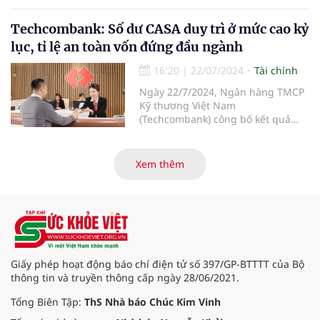
lãi trước thuế 3.238 tỷ đồng, tăng
61%. Ngoài ra, ngân hàng này
Techcombank: Số dư CASA duy trì ở mức cao kỷ
cũng chuẩn bị trả cổ tức cho cổ
lục, tỉ lệ an toàn vốn đứng đầu ngành
đông tỷ lệ gần 14%.
16:20
|
22/07/2024
Tài chính
Ngày 22/7/2024, Ngân hàng TMCP
Kỹ thương Việt Nam
(Techcombank) công bố kết quả
kinh doanh 6 tháng đầu năm 2024,
với kết quả ấn tượng ở những
hạng mục kinh doanh cốt lõi, với
Xem thêm
tổng thu nhập hoạt động và lợi
nhuận trước thuế tiếp tục tăng
hơn 30% so với cùng kỳ năm. Kết
quả kinh doanh ấn tượng đã đưa
Techcombank trở thành ngân hàng
đầu tiên tại Việt Nam nhận hat-
trick giải thưởng danh giá “Ngân
Giấy phép hoạt động báo chí điện tử số 397/GP-BTTTT của Bộ
hàng tốt nhất Việt Nam” từ 3 tổ
thông tin và truyền thông cấp ngày 28/06/2021.
chức uy tín hàng đầu thế giới là
Euromoney, FinanceAsia và Global
Tổng Biên Tập:
ThS Nhà báo Chúc Kim Vinh
Finance.