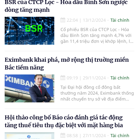
BSR của CTCP Lọc - Hóa dầu Bình Sơn ngược
dòng tăng mạnh
22:04
|
13/12/2024
Tài chính
Cổ phiếu BSR của CTCP Lọc - Hóa
dầu Bình Sơn tăng mạnh 4,7% với
gần 11,4 triệu đơn vị khớp lệnh, là
điểm sáng của phiên.
Eximbank khai phá, mở rộng thị truờng miền
Bắc tiềm năng
09:19
|
29/11/2024
Tài chính
Tại Đại hội đồng cổ đông bất
thường năm 2024, Eximbank thống
nhất chuyển trụ sở về địa điểm
mới là số 27-29 Lý Thái Tổ, phường
Lý Thái Tổ, quận Hoàn Kiếm, TP Hà
Nội.
Hội thảo công bố Báo cáo đánh giá tác động
tăng thuế tiêu thụ đặc biệt với mặt hàng bia
08:58
|
27/11/2024
Tài chính