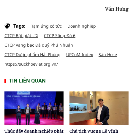
Văn Hưng
Tags:
Tạm ứng cổ tức
Doanh nghiệp
CTCP Bột giặt LIX
CTCP Sông Đà 6
CTCP Vàng bạc Đá quý Phú Nhuận
CTCP Dược phẩm Hải Phòng
UPCoM Index
Sàn Hose
https://suckhoeviet.org.vn/
TIN LIÊN QUAN
Thúc đẩy doanh nghiệp phát
Chủ tịch Vương Lê Vĩnh