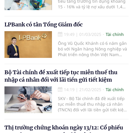
tiêu tăng trưởng tín dụng khoảng
15 - 16% và tỷ lệ nợ xấu dưới 1,4%.
Ngân hàng cũng dự kiến tăng vốn
thông qua việc chi trả cổ tức bằng
cổ phiếu từ nguồn ợi nhuận sau
LPBank có tân Tổng Giám đốc
thuế, sau trích lập các quỹ năm
19:49
|
01/03/2025
Tài chính
2023.
Ông Vũ Quốc Khánh có 6 năm gắn
bó với Ngân hàng Nông nghiệp và
Phát triển nông thôn Việt Nam
(Agribank) và 17 năm công tác tại
LPBank.
Bộ Tài chính đề xuất tiếp tục miễn thuế thu
nhập cá nhân đối với lãi tiền gửi tiết kiệm
14:19
|
21/02/2025
Tài chính
SKV - Bộ Tài chính đã đề xuất tiếp
tục miễn thuế thu nhập cá nhân
(TNCN) đối với lãi tiền gửi tiết kiệm,
nhằm duy trì chính sách khuyến
khích người dân gửi tiết kiệm và hỗ
trợ nguồn vốn cho nền kinh tế.
Thị trường chứng khoán ngày 13/12: Cổ phiếu