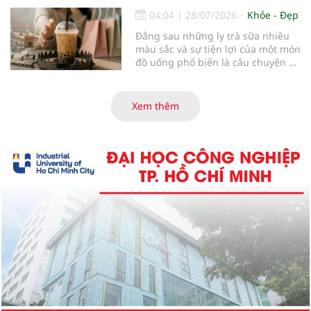
sự kiện, Obagi Medical tái ra mắt
04:04
|
28/07/2026
Khỏe - Đẹp
hệ thống Nu-Derm® FX cải tiến.
Đằng sau những ly trà sữa nhiều
Với công thức ưu việt, dòng sản
màu sắc và sự tiện lợi của một món
phẩm này hứa hẹn mang lại giải
đồ uống phổ biến là câu chuyện về
pháp chăm sóc toàn diện và phối
lượng đường, năng lượng và
hợp cải thiện an toàn cho tình
những tác động chuyển hóa mà cơ
trạng rám má, đáp ứng xu hướng
thể phải tiếp nhận…
cá thể hóa trong chăm sóc da hiện
Xem thêm
nay cho các bác sĩ và người tiêu
dùng.