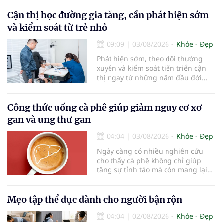
chuyên gia nha khoa, việc sử dụng
bàn chải quá lâu có thể làm giảm
Cận thị học đường gia tăng, cần phát hiện sớm
hiệu quả làm sạch và ảnh hưởng
và kiểm soát từ trẻ nhỏ
đến sức khỏe răng miệng...
09:09
|
03/08/2026
Khỏe - Đẹp
Phát hiện sớm, theo dõi thường
xuyên và kiểm soát tiến triển cận
thị ngay từ những năm đầu đời
được các chuyên gia đánh giá là
chìa khóa bảo vệ thị lực lâu dài cho
trẻ. Đây cũng là định hướng của
Công thức uống cà phê giúp giảm nguy cơ xơ
Trung tâm Nhãn nhi và Kiểm soát
gan và ung thư gan
cận thị vừa được Bệnh viện Đông
Đô đưa vào hoạt động ngày 1/8.
04:04
|
03/08/2026
Khỏe - Đẹp
Ngày càng có nhiều nghiên cứu
cho thấy cà phê không chỉ giúp
tăng sự tỉnh táo mà còn mang lại
lợi ích cho nhiều cơ quan trong cơ
thể, đặc biệt là gan. Đây là cơ quan
đóng vai trò lọc độc tố, chuyển hóa
Mẹo tập thể dục dành cho người bận rộn
thuốc và dự trữ nhiều vitamin,
04:04
|
02/08/2026
Khỏe - Đẹp
khoáng chất thiết yếu nhưng cũng