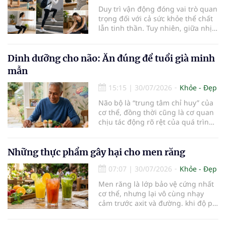
rất dễ bị tổn thương…
Duy trì vận động đóng vai trò quan
trọng đối với cả sức khỏe thể chất
lẫn tinh thần. Tuy nhiên, giữa nhịp
sống bận rộn và nhiều trách nhiệm
cần cân bằng, việc dành thời gian
cho các hoạt động tập luyện
Dinh dưỡng cho não: Ăn đúng để tuổi già minh
thường trở thành một thách thức
mẫn
không nhỏ…
15:15
|
30/07/2026
Khỏe - Đẹp
Não bộ là “trung tâm chỉ huy” của
cơ thể, đồng thời cũng là cơ quan
chịu tác động rõ rệt của quá trình
lão hóa. Một chế độ dinh dưỡng
khoa học, kết hợp lối sống lành
mạnh, có thể góp phần bảo vệ tế
Những thực phẩm gây hại cho men răng
bào thần kinh, duy trì trí nhớ và
07:07
|
30/07/2026
Khỏe - Đẹp
giúp NCT sống minh mẫn, tự chủ
lâu hơn.
Men răng là lớp bảo vệ cứng nhất
cơ thể, nhưng lại vô cùng nhạy
cảm trước axit và đường. khi độ pH
trong miệng giảm xuống dưới 5,5,
men răng sẽ bắt đầu mềm đi, mở