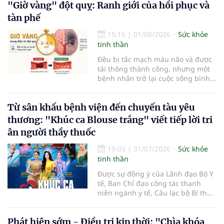
cho các hoạt động tập luyện
"Giờ vàng" đột quỵ: Ranh giới của hồi phục và
thường trở thành một thách thức
tàn phế
không nhỏ…
15:15
|
01/08/2026
Sức khỏe
tinh thần
Đều bị tắc mạch máu não và được
tái thông thành công, nhưng một
bệnh nhân trở lại cuộc sống bình
thường sau 5 ngày trong khi người
còn lại đối mặt nguy cơ tàn tật. Hai
Từ sân khấu bệnh viện đến chuyến tàu yêu
trường hợp tại Bệnh viện Đại học Y
Hà Nội cho thấy "giờ vàng" không
thương: "Khúc ca Blouse trắng" viết tiếp lời tri
chỉ quyết định việc "cứu não" mà
ân người thầy thuốc
còn quyết định phần đời còn lại
của người bệnh.
19:03
|
31/07/2026
Sức khỏe
tinh thần
Được sự đồng ý của Lãnh đạo Bộ Y
tế, Ban Chỉ đạo công tác thanh
niên ngành y tế, Câu lạc bộ Bí thư
Đoàn Thanh niên ngành y tế phối
hợp cùng Hội Công tác xã hội
Phát hiện sớm - Điều trị kịp thời: "Chìa khóa
ngành y tế chính thức khởi động