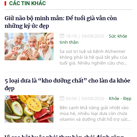
CÁC TIN KHÁC
Giữ não bộ minh mẫn: Để tuổi già vẫn còn
những ký ức đẹp
18:18
|
04/08/2026
Sức khỏe
tinh thần
Sa sút trí tuệ và bệnh Alzheimer
không phải là hệ quả tất yếu của
tuổi già. Nhiều nghiên cứu cho
thấy, duy trì lối sống lành mạnh,
kiểm soát tốt các bệnh mạn tính và
5 loại dưa là “kho dưỡng chất” cho làn da khỏe
rèn luyện trí não mỗi ngày có thể
góp phần làm chậm quá trình suy
đẹp
giảm nhận thức, giúp người cao
tuổi gìn giữ trí nhớ và sống độc lập
04:04
|
04/08/2026
Khỏe - Đẹp
lâu hơn.
Bên cạnh khả năng giải nhiệt vào
mùa hè, nhiều loại dưa còn chứa
vitamin và dưỡng chất hỗ trợ sức
khỏe làn da...