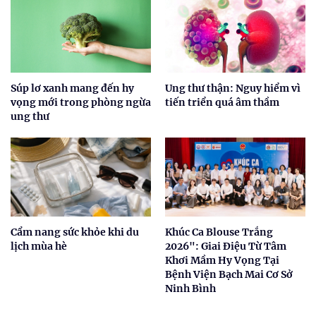
Súp lơ xanh mang đến hy
Ung thư thận: Nguy hiểm vì
vọng mới trong phòng ngừa
tiến triển quá âm thầm
ung thư
Cẩm nang sức khỏe khi du
Khúc Ca Blouse Trắng
lịch mùa hè
2026": Giai Điệu Từ Tâm
Khơi Mầm Hy Vọng Tại
Bệnh Viện Bạch Mai Cơ Sở
Ninh Bình