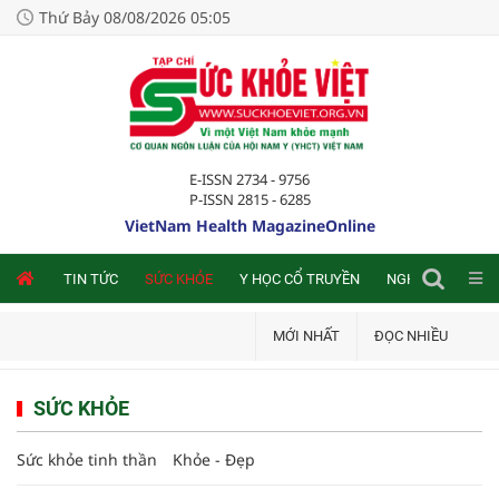
Thứ Bảy 08/08/2026 05:05
E-ISSN 2734 - 9756
P-ISSN 2815 - 6285
VietNam Health MagazineOnline
NLINE
TIN TỨC
SỨC KHỎE
Y HỌC CỔ TRUYỀN
NGHIÊN CỨU TRA
MỚI NHẤT
ĐỌC NHIỀU
SỨC KHỎE
Sức khỏe tinh thần
Khỏe - Đẹp