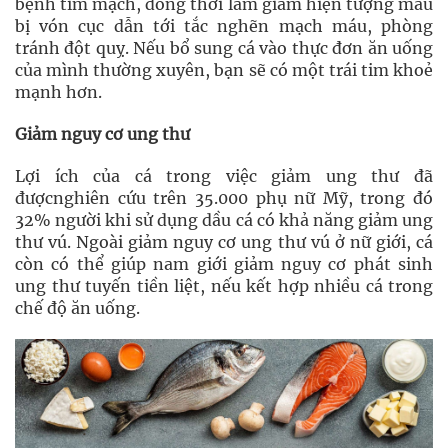
bệnh tim mạch, đồng thời làm giảm hiện tượng máu
bị vón cục dẫn tới tắc nghẽn mạch máu, phòng
tránh đột quỵ. Nếu bổ sung cá vào thực đơn ăn uống
của mình thường xuyên, bạn sẽ có một trái tim khoẻ
mạnh hơn.
Giảm nguy cơ ung thư
Lợi ích của cá trong việc giảm ung thư đã
đượcnghiên cứu trên 35.000 phụ nữ Mỹ, trong đó
32% người khi sử dụng dầu cá có khả năng giảm ung
thư vú. Ngoài giảm nguy cơ ung thư vú ở nữ giới, cá
còn có thể giúp nam giới giảm nguy cơ phát sinh
ung thư tuyến tiền liệt, nếu kết hợp nhiều cá trong
chế độ ăn uống.