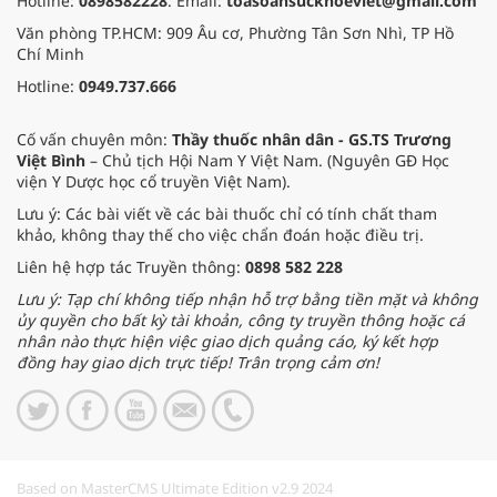
Hotline:
0898582228
. Email:
toasoansuckhoeviet@gmail.com
Văn phòng TP.HCM: 909 Âu cơ, Phường Tân Sơn Nhì, TP Hồ
Chí Minh
Hotline:
0949.737.666
Cố vấn chuyên môn:
Thầy thuốc nhân dân - GS.TS Trương
Việt Bình
– Chủ tịch Hội Nam Y Việt Nam. (Nguyên GĐ Học
viện Y Dược học cổ truyền Việt Nam).
Lưu ý: Các bài viết về các bài thuốc chỉ có tính chất tham
khảo, không thay thế cho việc chẩn đoán hoặc điều trị.
Liên hệ hợp tác Truyền thông:
0898 582 228
Lưu ý: Tạp chí không tiếp nhận hỗ trợ bằng tiền mặt và không
ủy quyền cho bất kỳ tài khoản, công ty truyền thông hoặc cá
nhân nào thực hiện việc giao dịch quảng cáo, ký kết hợp
đồng hay giao dịch trực tiếp! Trân trọng cảm ơn!
Based on MasterCMS Ultimate Edition v2.9 2024