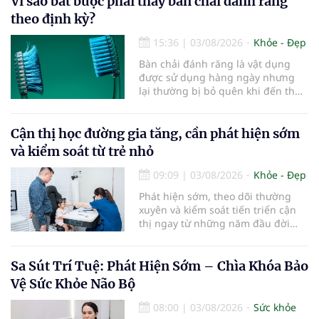
Vì sao bắt buộc phải thay bàn chải đánh răng
theo định kỳ?
15:36
|
03/08/2026
Khỏe - Đẹp
Bàn chải đánh răng là vật dụng
được sử dụng hàng ngày nhưng
lại thường bị bỏ quên khi đến thời
điểm cần thay mới. Theo các
chuyên gia nha khoa, việc sử dụng
bàn chải quá lâu có thể làm giảm
Cận thị học đường gia tăng, cần phát hiện sớm
hiệu quả làm sạch và ảnh hưởng
và kiểm soát từ trẻ nhỏ
đến sức khỏe răng miệng...
09:09
|
03/08/2026
Khỏe - Đẹp
Phát hiện sớm, theo dõi thường
xuyên và kiểm soát tiến triển cận
thị ngay từ những năm đầu đời
được các chuyên gia đánh giá là
chìa khóa bảo vệ thị lực lâu dài cho
trẻ. Đây cũng là định hướng của
Sa Sút Trí Tuệ: Phát Hiện Sớm – Chìa Khóa Bảo
Trung tâm Nhãn nhi và Kiểm soát
Vệ Sức Khỏe Não Bộ
cận thị vừa được Bệnh viện Đông
Đô đưa vào hoạt động ngày 1/8.
08:00
|
03/08/2026
Sức khỏe