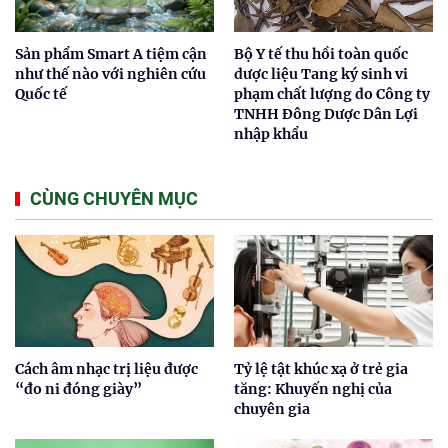
Sản phẩm Smart A tiệm cận
Bộ Y tế thu hồi toàn quốc
như thế nào với nghiên cứu
dược liệu Tang ký sinh vi
Quốc tế
phạm chất lượng do Công ty
TNHH Đông Dược Dân Lợi
nhập khẩu
CÙNG CHUYÊN MỤC
Cách âm nhạc trị liệu được
Tỷ lệ tật khúc xạ ở trẻ gia
“đo ni đóng giày”
tăng: Khuyến nghị của
chuyên gia