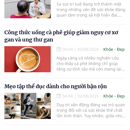
Sa sút trí tuệ đang trở thành một
trong những vấn đề sức khỏe đáng
quan tâm trong xã hội hiện đại,
đặc biệt ở người lớn tuổi. Theo
thống kê y khoa, hiện có hơn 55
triệu người trên thế giới đang
Công thức uống cà phê giúp giảm nguy cơ xơ
sống chung với bệnh, trong đó
gan và ung thư gan
bệnh Alzheimer chiếm khoảng 60–
70% trường hợp.
04:04
|
03/08/2026
Khỏe - Đẹp
Ngày càng có nhiều nghiên cứu
cho thấy cà phê không chỉ giúp
tăng sự tỉnh táo mà còn mang lại
lợi ích cho nhiều cơ quan trong cơ
thể, đặc biệt là gan. Đây là cơ quan
đóng vai trò lọc độc tố, chuyển hóa
Mẹo tập thể dục dành cho người bận rộn
thuốc và dự trữ nhiều vitamin,
04:04
|
02/08/2026
Khỏe - Đẹp
khoáng chất thiết yếu nhưng cũng
rất dễ bị tổn thương…
Duy trì vận động đóng vai trò quan
trọng đối với cả sức khỏe thể chất
lẫn tinh thần. Tuy nhiên, giữa nhịp
sống bận rộn và nhiều trách nhiệm
cần cân bằng, việc dành thời gian