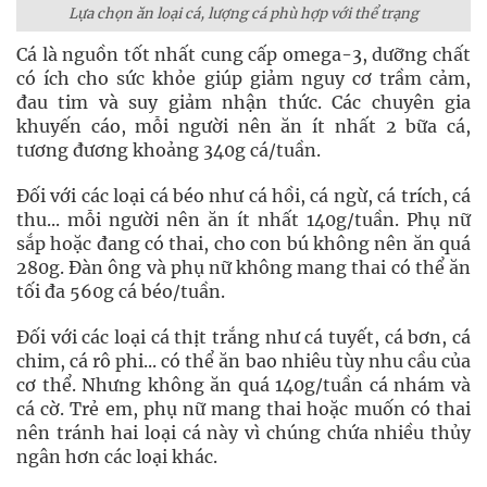
Lựa chọn ăn loại cá, lượng cá phù hợp với thể trạng
Cá là nguồn tốt nhất cung cấp omega-3, dưỡng chất
có ích cho sức khỏe giúp giảm nguy cơ trầm cảm,
đau tim và suy giảm nhận thức. Các chuyên gia
khuyến cáo, mỗi người nên ăn ít nhất 2 bữa cá,
tương đương khoảng 340g cá/tuần.
Đối với các loại cá béo như cá hồi, cá ngừ, cá trích, cá
thu... mỗi người nên ăn ít nhất 140g/tuần. Phụ nữ
sắp hoặc đang có thai, cho con bú không nên ăn quá
280g. Đàn ông và phụ nữ không mang thai có thể ăn
tối đa 560g cá béo/tuần.
Đối với các loại cá thịt trắng như cá tuyết, cá bơn, cá
chim, cá rô phi... có thể ăn bao nhiêu tùy nhu cầu của
cơ thể. Nhưng không ăn quá 140g/tuần cá nhám và
cá cờ. Trẻ em, phụ nữ mang thai hoặc muốn có thai
nên tránh hai loại cá này vì chúng chứa nhiều thủy
ngân hơn các loại khác.