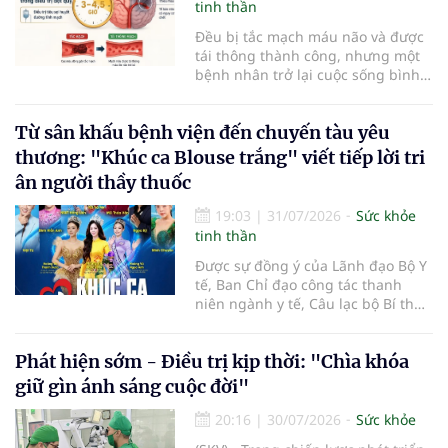
tinh thần
Đều bị tắc mạch máu não và được
tái thông thành công, nhưng một
bệnh nhân trở lại cuộc sống bình
thường sau 5 ngày trong khi người
còn lại đối mặt nguy cơ tàn tật. Hai
Từ sân khấu bệnh viện đến chuyến tàu yêu
trường hợp tại Bệnh viện Đại học Y
Hà Nội cho thấy "giờ vàng" không
thương: "Khúc ca Blouse trắng" viết tiếp lời tri
chỉ quyết định việc "cứu não" mà
ân người thầy thuốc
còn quyết định phần đời còn lại
của người bệnh.
19:03
|
31/07/2026
Sức khỏe
tinh thần
Được sự đồng ý của Lãnh đạo Bộ Y
tế, Ban Chỉ đạo công tác thanh
niên ngành y tế, Câu lạc bộ Bí thư
Đoàn Thanh niên ngành y tế phối
hợp cùng Hội Công tác xã hội
Phát hiện sớm - Điều trị kịp thời: "Chìa khóa
ngành y tế chính thức khởi động
hành trình nghệ thuật thiện
giữ gìn ánh sáng cuộc đời"
nguyện vì cộng đồng mang tên
"Khúc ca Blouse trắng". Sự kiện mở
20:16
|
30/07/2026
Sức khỏe
màn năm 2026 sẽ diễn ra vào lúc