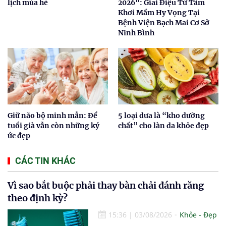
lịch mùa hè
2026": Giai Điệu Từ Tâm
Khơi Mầm Hy Vọng Tại
Bệnh Viện Bạch Mai Cơ Sở
Ninh Bình
Giữ não bộ minh mẫn: Để
5 loại dưa là “kho dưỡng
tuổi già vẫn còn những ký
chất” cho làn da khỏe đẹp
ức đẹp
CÁC TIN KHÁC
Vì sao bắt buộc phải thay bàn chải đánh răng
theo định kỳ?
15:36
|
03/08/2026
Khỏe - Đẹp