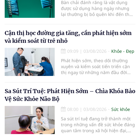
Bàn chải đánh răng là vật dụng
được sử dụng hàng ngày nhưng
lại thường bị bỏ quên khi đến thời
điểm cần thay mới. Theo các
chuyên gia nha khoa, việc sử dụng
bàn chải quá lâu có thể làm giảm
Cận thị học đường gia tăng, cần phát hiện sớm
hiệu quả làm sạch và ảnh hưởng
và kiểm soát từ trẻ nhỏ
đến sức khỏe răng miệng...
09:09
|
03/08/2026
Khỏe - Đẹp
Phát hiện sớm, theo dõi thường
xuyên và kiểm soát tiến triển cận
thị ngay từ những năm đầu đời
được các chuyên gia đánh giá là
chìa khóa bảo vệ thị lực lâu dài cho
trẻ. Đây cũng là định hướng của
Sa Sút Trí Tuệ: Phát Hiện Sớm – Chìa Khóa Bảo
Trung tâm Nhãn nhi và Kiểm soát
Vệ Sức Khỏe Não Bộ
cận thị vừa được Bệnh viện Đông
Đô đưa vào hoạt động ngày 1/8.
08:00
|
03/08/2026
Sức khỏe
Sa sút trí tuệ đang trở thành một
trong những vấn đề sức khỏe đáng
quan tâm trong xã hội hiện đại,
đặc biệt ở người lớn tuổi. Theo