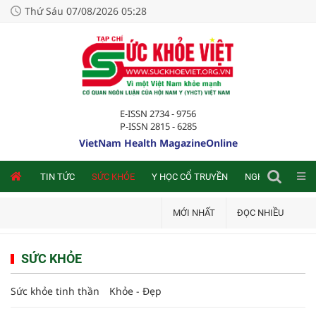
Thứ Sáu 07/08/2026 05:28
E-ISSN 2734 - 9756
P-ISSN 2815 - 6285
VietNam Health MagazineOnline
NLINE
TIN TỨC
SỨC KHỎE
Y HỌC CỔ TRUYỀN
NGHIÊN CỨU TRA
MỚI NHẤT
ĐỌC NHIỀU
SỨC KHỎE
Sức khỏe tinh thần
Khỏe - Đẹp