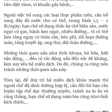
tiêu diệt virus, vi khuẩn gây bệnh,...
Ngoài việc bổ sung các loại thực phẩm trên, cần bổ
sung đầy đủ nước cho cơ thể, trung bình 1,5 – 2
lít/ngày; hạn chế sử dụng thức ăn chế biến sẵn, nước
ngọt có gas, bánh kẹo ngọt, nhiều đường... vì có thể
làm tăng nguy cơ thừa cân, béo phì, rối loạn đường
máu, tăng huyết áp, ung thư, đái tháo đường,....
Những thói quen xấu như thức khuya, bỏ bữa, lười
vận động, ... đều có tác động xấu đến sức đề kháng,
làm suy yếu hệ miễn dịch. Do đó, chúng ta cũng nên
tránh những thói quen xấu này.
Tóm lại, để duy trì hệ miễn dịch khỏe mạnh thì
ngoài chế độ dinh dưỡng hợp lý, cân đối thì bạn cần
luyện tập thể dục thường xuyên, tránh xa lo âu và
căng thẳng, hạn chế sử dụng rượu bia cũng như chất
kích thích,...