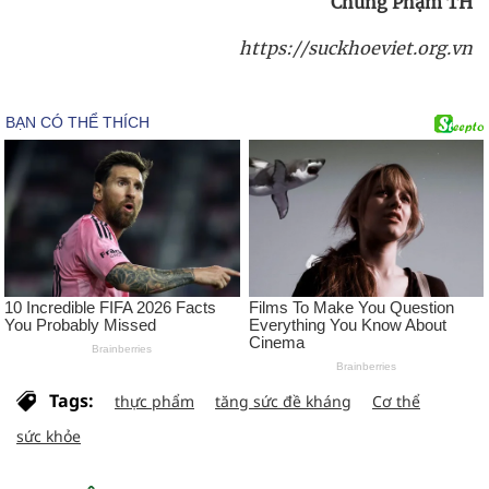
Chung Phạm TH
https://suckhoeviet.org.vn
Tags:
thực phẩm
tăng sức đề kháng
Cơ thể
sức khỏe