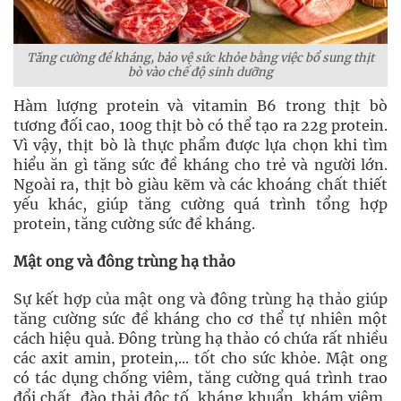
Tăng cường đề kháng, bảo vệ sức khỏe bằng việc bổ sung thịt
bò vào chế độ sinh dưỡng
Hàm lượng protein và vitamin B6 trong thịt bò
tương đối cao, 100g thịt bò có thể tạo ra 22g protein.
Vì vậy, thịt bò là thực phẩm được lựa chọn khi tìm
hiểu ăn gì tăng sức đề kháng cho trẻ và người lớn.
Ngoài ra, thịt bò giàu kẽm và các khoáng chất thiết
yếu khác, giúp tăng cường quá trình tổng hợp
protein, tăng cường sức đề kháng.
Mật ong và đông trùng hạ thảo
Sự kết hợp của mật ong và đông trùng hạ thảo giúp
tăng cường sức đề kháng cho cơ thể tự nhiên một
cách hiệu quả. Đông trùng hạ thảo có chứa rất nhiều
các axit amin, protein,... tốt cho sức khỏe. Mật ong
có tác dụng chống viêm, tăng cường quá trình trao
đổi chất, đào thải độc tố, kháng khuẩn, khám viêm,