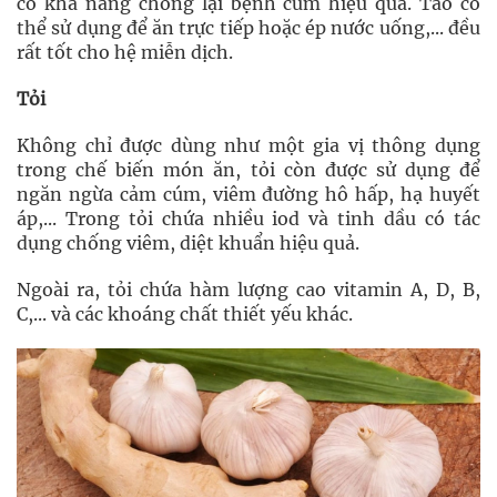
có khả năng chống lại bệnh cúm hiệu quả. Táo có
thể sử dụng để ăn trực tiếp hoặc ép nước uống,... đều
rất tốt cho hệ miễn dịch.
Tỏi
Không chỉ được dùng như một gia vị thông dụng
trong chế biến món ăn, tỏi còn được sử dụng để
ngăn ngừa cảm cúm, viêm đường hô hấp, hạ huyết
áp,... Trong tỏi chứa nhiều iod và tinh dầu có tác
dụng chống viêm, diệt khuẩn hiệu quả.
Ngoài ra, tỏi chứa hàm lượng cao vitamin A, D, B,
C,... và các khoáng chất thiết yếu khác.