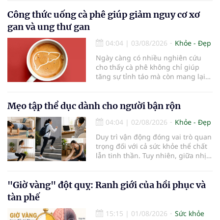
thống kê y khoa, hiện có hơn 55
triệu người trên thế giới đang
Công thức uống cà phê giúp giảm nguy cơ xơ
sống chung với bệnh, trong đó
gan và ung thư gan
bệnh Alzheimer chiếm khoảng 60–
70% trường hợp.
04:04
|
03/08/2026
Khỏe - Đẹp
Ngày càng có nhiều nghiên cứu
cho thấy cà phê không chỉ giúp
tăng sự tỉnh táo mà còn mang lại
lợi ích cho nhiều cơ quan trong cơ
thể, đặc biệt là gan. Đây là cơ quan
đóng vai trò lọc độc tố, chuyển hóa
Mẹo tập thể dục dành cho người bận rộn
thuốc và dự trữ nhiều vitamin,
04:04
|
02/08/2026
Khỏe - Đẹp
khoáng chất thiết yếu nhưng cũng
rất dễ bị tổn thương…
Duy trì vận động đóng vai trò quan
trọng đối với cả sức khỏe thể chất
lẫn tinh thần. Tuy nhiên, giữa nhịp
sống bận rộn và nhiều trách nhiệm
cần cân bằng, việc dành thời gian
cho các hoạt động tập luyện
"Giờ vàng" đột quỵ: Ranh giới của hồi phục và
thường trở thành một thách thức
tàn phế
không nhỏ…
15:15
|
01/08/2026
Sức khỏe