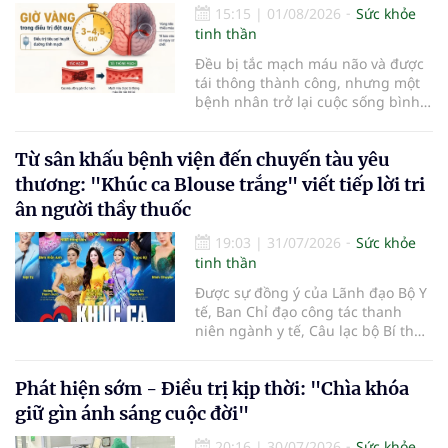
15:15
|
01/08/2026
Sức khỏe
tinh thần
Đều bị tắc mạch máu não và được
tái thông thành công, nhưng một
bệnh nhân trở lại cuộc sống bình
thường sau 5 ngày trong khi người
còn lại đối mặt nguy cơ tàn tật. Hai
Từ sân khấu bệnh viện đến chuyến tàu yêu
trường hợp tại Bệnh viện Đại học Y
Hà Nội cho thấy "giờ vàng" không
thương: "Khúc ca Blouse trắng" viết tiếp lời tri
chỉ quyết định việc "cứu não" mà
ân người thầy thuốc
còn quyết định phần đời còn lại
của người bệnh.
19:03
|
31/07/2026
Sức khỏe
tinh thần
Được sự đồng ý của Lãnh đạo Bộ Y
tế, Ban Chỉ đạo công tác thanh
niên ngành y tế, Câu lạc bộ Bí thư
Đoàn Thanh niên ngành y tế phối
hợp cùng Hội Công tác xã hội
Phát hiện sớm - Điều trị kịp thời: "Chìa khóa
ngành y tế chính thức khởi động
hành trình nghệ thuật thiện
giữ gìn ánh sáng cuộc đời"
nguyện vì cộng đồng mang tên
"Khúc ca Blouse trắng". Sự kiện mở
20:16
|
30/07/2026
Sức khỏe