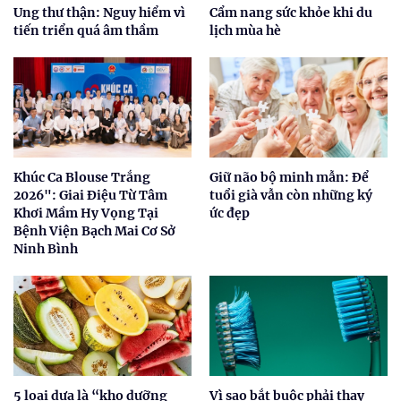
Ung thư thận: Nguy hiểm vì
Cẩm nang sức khỏe khi du
tiến triển quá âm thầm
lịch mùa hè
Khúc Ca Blouse Trắng
Giữ não bộ minh mẫn: Để
2026": Giai Điệu Từ Tâm
tuổi già vẫn còn những ký
Khơi Mầm Hy Vọng Tại
ức đẹp
Bệnh Viện Bạch Mai Cơ Sở
Ninh Bình
5 loại dưa là “kho dưỡng
Vì sao bắt buộc phải thay