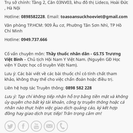
Trụ sở chính: Tầng 2, Căn 03NV03, khu đô thị Lideco, Hoài Đức
, Hà Nội
Hotline:
0898582228
. Email:
toasoansuckhoeviet@gmail.com
Văn phòng TP.HCM: 909 Âu cơ, Phường Tân Sơn Nhì, TP Hồ
Chí Minh
Hotline:
0949.737.666
Cố vấn chuyên môn:
Thầy thuốc nhân dân - GS.TS Trương
Việt Bình
– Chủ tịch Hội Nam Y Việt Nam. (Nguyên GĐ Học
viện Y Dược học cổ truyền Việt Nam).
Lưu ý: Các bài viết về các bài thuốc chỉ có tính chất tham
khảo, không thay thế cho việc chẩn đoán hoặc điều trị.
Liên hệ hợp tác Truyền thông:
0898 582 228
Lưu ý: Tạp chí không tiếp nhận hỗ trợ bằng tiền mặt và không
ủy quyền cho bất kỳ tài khoản, công ty truyền thông hoặc cá
nhân nào thực hiện việc giao dịch quảng cáo, ký kết hợp
đồng hay giao dịch trực tiếp! Trân trọng cảm ơn!