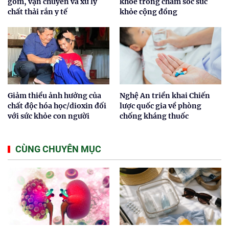
gom, vận chuyển và xử lý
khỏe trong chăm sóc sức
chất thải rắn y tế
khỏe cộng đồng
Giảm thiểu ảnh hưởng của
Nghệ An triển khai Chiến
chất độc hóa học/dioxin đối
lược quốc gia về phòng
với sức khỏe con người
chống kháng thuốc
CÙNG CHUYÊN MỤC