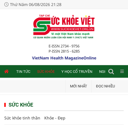
Thứ Năm 06/08/2026 21:28
E-ISSN 2734 - 9756
P-ISSN 2815 - 6285
VietNam Health MagazineOnline
NLINE
TIN TỨC
SỨC KHỎE
Y HỌC CỔ TRUYỀN
NGHIÊN CỨU TRA
MỚI NHẤT
ĐỌC NHIỀU
SỨC KHỎE
Sức khỏe tinh thần
Khỏe - Đẹp