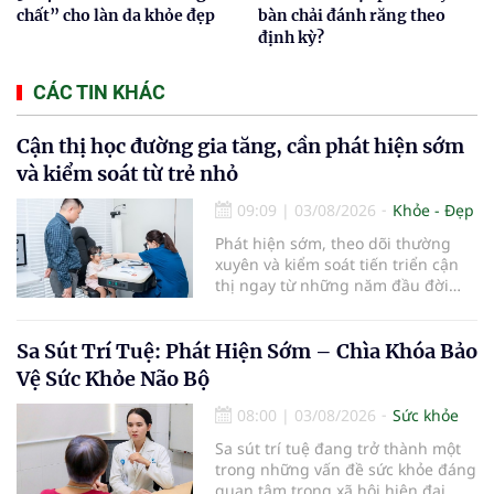
chất” cho làn da khỏe đẹp
bàn chải đánh răng theo
định kỳ?
CÁC TIN KHÁC
Cận thị học đường gia tăng, cần phát hiện sớm
và kiểm soát từ trẻ nhỏ
09:09
|
03/08/2026
Khỏe - Đẹp
Phát hiện sớm, theo dõi thường
xuyên và kiểm soát tiến triển cận
thị ngay từ những năm đầu đời
được các chuyên gia đánh giá là
chìa khóa bảo vệ thị lực lâu dài cho
trẻ. Đây cũng là định hướng của
Sa Sút Trí Tuệ: Phát Hiện Sớm – Chìa Khóa Bảo
Trung tâm Nhãn nhi và Kiểm soát
Vệ Sức Khỏe Não Bộ
cận thị vừa được Bệnh viện Đông
Đô đưa vào hoạt động ngày 1/8.
08:00
|
03/08/2026
Sức khỏe
Sa sút trí tuệ đang trở thành một
trong những vấn đề sức khỏe đáng
quan tâm trong xã hội hiện đại,