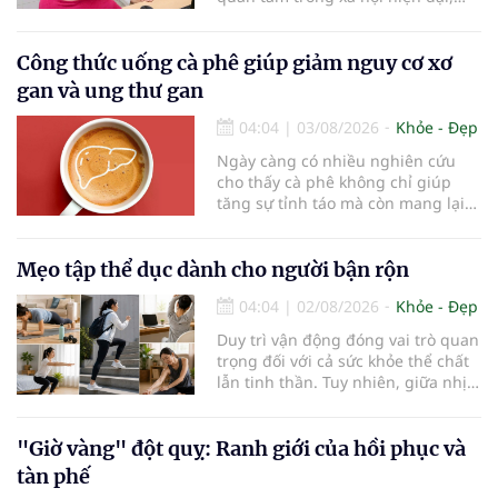
đặc biệt ở người lớn tuổi. Theo
thống kê y khoa, hiện có hơn 55
triệu người trên thế giới đang
Công thức uống cà phê giúp giảm nguy cơ xơ
sống chung với bệnh, trong đó
gan và ung thư gan
bệnh Alzheimer chiếm khoảng 60–
70% trường hợp.
04:04
|
03/08/2026
Khỏe - Đẹp
Ngày càng có nhiều nghiên cứu
cho thấy cà phê không chỉ giúp
tăng sự tỉnh táo mà còn mang lại
lợi ích cho nhiều cơ quan trong cơ
thể, đặc biệt là gan. Đây là cơ quan
đóng vai trò lọc độc tố, chuyển hóa
Mẹo tập thể dục dành cho người bận rộn
thuốc và dự trữ nhiều vitamin,
04:04
|
02/08/2026
Khỏe - Đẹp
khoáng chất thiết yếu nhưng cũng
rất dễ bị tổn thương…
Duy trì vận động đóng vai trò quan
trọng đối với cả sức khỏe thể chất
lẫn tinh thần. Tuy nhiên, giữa nhịp
sống bận rộn và nhiều trách nhiệm
cần cân bằng, việc dành thời gian
cho các hoạt động tập luyện
"Giờ vàng" đột quỵ: Ranh giới của hồi phục và
thường trở thành một thách thức
tàn phế
không nhỏ…