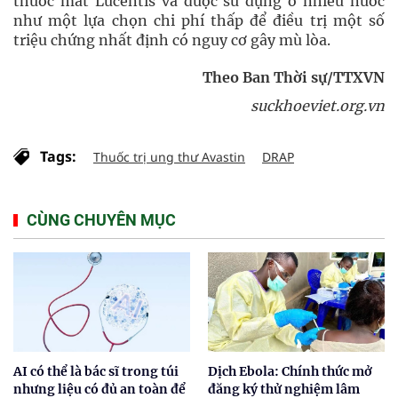
thuốc mắt Lucentis và được sử dụng ở nhiều nước
như một lựa chọn chi phí thấp để điều trị một số
triệu chứng nhất định có nguy cơ gây mù lòa.
Theo Ban Thời sự/TTXVN
suckhoeviet.org.vn
Tags:
Thuốc trị ung thư Avastin
DRAP
CÙNG CHUYÊN MỤC
AI có thể là bác sĩ trong túi
Dịch Ebola: Chính thức mở
nhưng liệu có đủ an toàn để
đăng ký thử nghiệm lâm