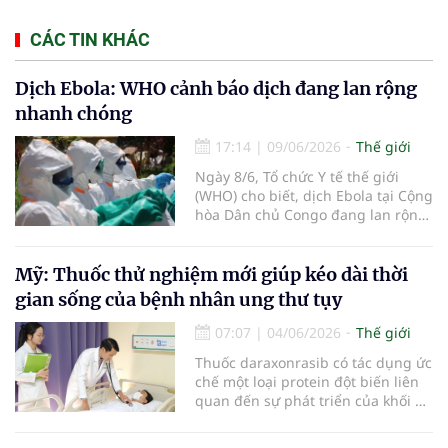
CÁC TIN KHÁC
Dịch Ebola: WHO cảnh báo dịch đang lan rộng
nhanh chóng
17:14
|
09/06/2026
Thế giới
Ngày 8/6, Tổ chức Y tế thế giới
(WHO) cho biết, dịch Ebola tại Cộng
hòa Dân chủ Congo đang lan rộng
nhanh chóng, số ca mắc ngày càng
tăng, phạm vi địa lý rộng hơn và
lây truyền xuyên biên giới sang
Mỹ: Thuốc thử nghiệm mới giúp kéo dài thời
Uganda.
gian sống của bệnh nhân ung thư tụy
07:07
|
04/06/2026
Thế giới
Thuốc daraxonrasib có tác dụng ức
chế một loại protein đột biến liên
quan đến sự phát triển của khối u,
vốn xuất hiện trong hơn 90%
trường hợp ung thư tuyến tụy.