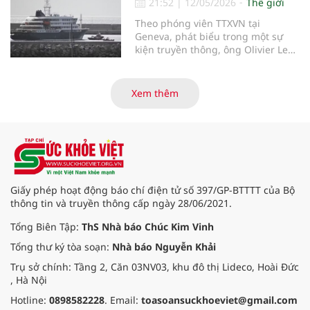
21:52
|
12/05/2026
Thế giới
nền tảng Figurate SCADA, một hệ
Theo phóng viên TTXVN tại
thống giám sát và thu thập dữ liệu
Geneva, phát biểu trong một sự
được thiết kế để tăng tốc quá trình
kiện truyền thông, ông Olivier Le
chuyển đổi số trong sản xuất dược
Polain - người đứng đầu bộ phận
phẩm sinh học.
dịch tễ học và phân tích dữ liệu
phục vụ ứng phó của Tổ chức Y tế
Xem thêm
thế giới (WHO) - ngày 11/5 đã cung
cấp thêm thông tin về khả năng lây
nhiễm của virus Hanta.
Giấy phép hoạt động báo chí điện tử số 397/GP-BTTTT của Bộ
thông tin và truyền thông cấp ngày 28/06/2021.
Tổng Biên Tập:
ThS Nhà báo Chúc Kim Vinh
Tổng thư ký tòa soạn:
Nhà báo Nguyễn Khải
Trụ sở chính: Tầng 2, Căn 03NV03, khu đô thị Lideco, Hoài Đức
, Hà Nội
Hotline:
0898582228
. Email:
toasoansuckhoeviet@gmail.com