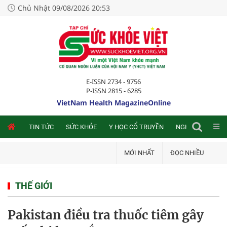
Chủ Nhật 09/08/2026 20:53
E-ISSN 2734 - 9756
P-ISSN 2815 - 6285
VietNam Health MagazineOnline
NLINE
TIN TỨC
SỨC KHỎE
Y HỌC CỔ TRUYỀN
NGHIÊN CỨU TRA
MỚI NHẤT
ĐỌC NHIỀU
THẾ GIỚI
Pakistan điều tra thuốc tiêm gây