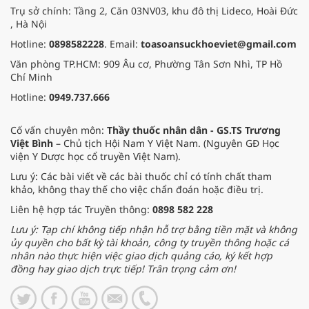
Trụ sở chính: Tầng 2, Căn 03NV03, khu đô thị Lideco, Hoài Đức
, Hà Nội
Hotline:
0898582228
. Email:
toasoansuckhoeviet@gmail.com
Văn phòng TP.HCM: 909 Âu cơ, Phường Tân Sơn Nhì, TP Hồ
Chí Minh
Hotline:
0949.737.666
Cố vấn chuyên môn:
Thầy thuốc nhân dân - GS.TS Trương
Việt Bình
– Chủ tịch Hội Nam Y Việt Nam. (Nguyên GĐ Học
viện Y Dược học cổ truyền Việt Nam).
Lưu ý: Các bài viết về các bài thuốc chỉ có tính chất tham
khảo, không thay thế cho việc chẩn đoán hoặc điều trị.
Liên hệ hợp tác Truyền thông:
0898 582 228
Lưu ý: Tạp chí không tiếp nhận hỗ trợ bằng tiền mặt và không
ủy quyền cho bất kỳ tài khoản, công ty truyền thông hoặc cá
nhân nào thực hiện việc giao dịch quảng cáo, ký kết hợp
đồng hay giao dịch trực tiếp! Trân trọng cảm ơn!