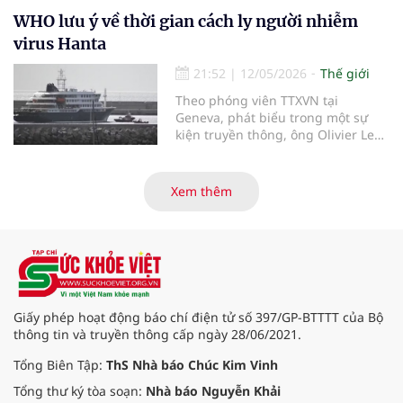
khoa học sự sống đã bắt tay nhằm
giải quyết một trong những nút
WHO lưu ý về thời gian cách ly người nhiễm
thắt lớn nhất của ngành: sự phân
virus Hanta
mảnh hệ thống. Rockwell
Automation và Cytiva vừa công bố
21:52
|
12/05/2026
Thế giới
nền tảng Figurate SCADA, một hệ
Theo phóng viên TTXVN tại
thống giám sát và thu thập dữ liệu
Geneva, phát biểu trong một sự
được thiết kế để tăng tốc quá trình
kiện truyền thông, ông Olivier Le
chuyển đổi số trong sản xuất dược
Polain - người đứng đầu bộ phận
phẩm sinh học.
dịch tễ học và phân tích dữ liệu
phục vụ ứng phó của Tổ chức Y tế
Xem thêm
thế giới (WHO) - ngày 11/5 đã cung
cấp thêm thông tin về khả năng lây
nhiễm của virus Hanta.
Giấy phép hoạt động báo chí điện tử số 397/GP-BTTTT của Bộ
thông tin và truyền thông cấp ngày 28/06/2021.
Tổng Biên Tập:
ThS Nhà báo Chúc Kim Vinh
Tổng thư ký tòa soạn:
Nhà báo Nguyễn Khải