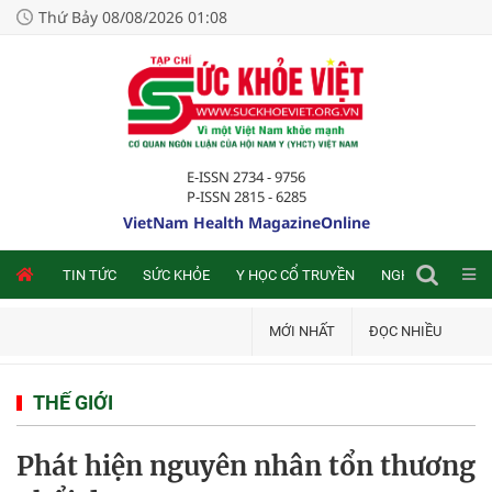
Thứ Bảy 08/08/2026 01:08
E-ISSN 2734 - 9756
P-ISSN 2815 - 6285
VietNam Health MagazineOnline
NLINE
TIN TỨC
SỨC KHỎE
Y HỌC CỔ TRUYỀN
NGHIÊN CỨU TRA
MỚI NHẤT
ĐỌC NHIỀU
THẾ GIỚI
Phát hiện nguyên nhân tổn thương