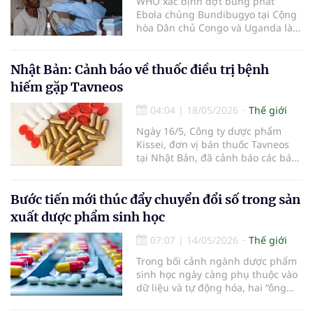
WHO xác định đợt bùng phát
từ năm 1976.
Ebola chủng Bundibugyo tại Cộng
hòa Dân chủ Congo và Uganda là
“sự kiện y tế công cộng khẩn cấp
gây quan ngại quốc tế”. Bộ Y tế
Việt Nam khẳng định chưa ghi
Nhật Bản: Cảnh báo về thuốc điều trị bệnh
nhận dịch lan rộng toàn cầu, đồng
hiếm gặp Tavneos
thời tăng cường giám sát, kiểm
dịch và khuyến cáo người dân theo
04:04
|
18/05/2026
Thế giới
dõi sức khỏe khi trở về từ vùng
Ngày 16/5, Công ty dược phẩm
dịch.
Kissei, đơn vị bán thuốc Tavneos
tại Nhật Bản, đã cảnh báo các bác
sĩ không nên kê đơn loại thuốc
điều trị các bệnh tự miễn hiếm gặp
này cho các bệnh nhân mới, sau
Bước tiến mới thúc đẩy chuyển đổi số trong sản
khi 20 người tử vong vì sử dụng
xuất dược phẩm sinh học
thuốc.
07:07
|
14/05/2026
Thế giới
Trong bối cảnh ngành dược phẩm
sinh học ngày càng phụ thuộc vào
dữ liệu và tự động hóa, hai “ông
lớn” công nghệ công nghiệp và