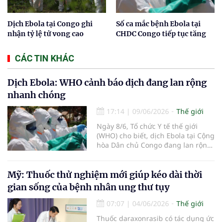
Dịch Ebola tại Congo ghi
Số ca mắc bệnh Ebola tại
nhận tỷ lệ tử vong cao
CHDC Congo tiếp tục tăng
CÁC TIN KHÁC
Dịch Ebola: WHO cảnh báo dịch đang lan rộng
nhanh chóng
17:14
|
09/06/2026
Thế giới
Ngày 8/6, Tổ chức Y tế thế giới
(WHO) cho biết, dịch Ebola tại Cộng
hòa Dân chủ Congo đang lan rộng
nhanh chóng, số ca mắc ngày càng
tăng, phạm vi địa lý rộng hơn và
lây truyền xuyên biên giới sang
Mỹ: Thuốc thử nghiệm mới giúp kéo dài thời
Uganda.
gian sống của bệnh nhân ung thư tụy
07:07
|
04/06/2026
Thế giới
Thuốc daraxonrasib có tác dụng ức