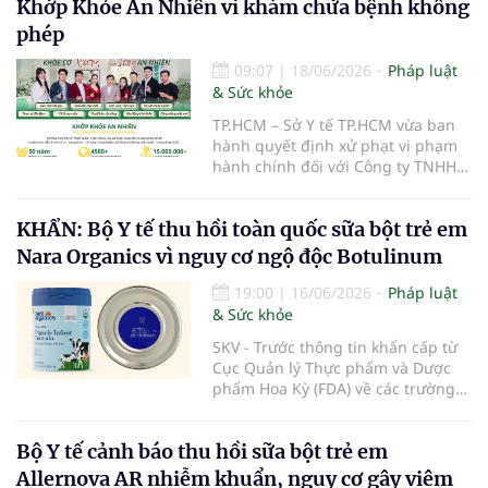
Khớp Khỏe An Nhiên vì khám chữa bệnh không
phép
09:07
|
18/06/2026
Pháp luật
& Sức khỏe
TP.HCM – Sở Y tế TP.HCM vừa ban
hành quyết định xử phạt vi phạm
hành chính đối với Công ty TNHH
Khớp Khỏe An Nhiên - An Dương
Vương do có hành vi cung cấp dịch
KHẨN: Bộ Y tế thu hồi toàn quốc sữa bột trẻ em
vụ khám bệnh, chữa bệnh khi chưa
được cấp giấy phép hoạt động
Nara Organics vì nguy cơ ngộ độc Botulinum
theo quy định của pháp luật.
19:00
|
16/06/2026
Pháp luật
& Sức khỏe
SKV - Trước thông tin khẩn cấp từ
Cục Quản lý Thực phẩm và Dược
phẩm Hoa Kỳ (FDA) về các trường
hợp nhiễm độc Botulinum liên
quan đến sữa bột trẻ em, Cục An
Bộ Y tế cảnh báo thu hồi sữa bột trẻ em
toàn thực phẩm (Bộ Y tế) đã liên
tiếp ban hành các công văn hỏa
Allernova AR nhiễm khuẩn, nguy cơ gây viêm