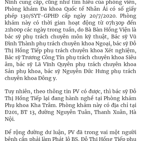
Ninh cung cấp, cũng như tìm hiểu của phóng viên,
Phòng khám Đa khoa Quốc tế Nhân Ái có số giấy
phép 130/SYT-GPHĐ cấp ngày 20/7/2020. Phòng
khám này có thời gian hoạt động từ 07h30p đến
21h00p các ngày trong tuần, do Bà Bàn Hồng Viện là
bác sỹ phụ trách chuyên môn kỹ thuật, Bác sỹ Vũ
Đình Thành phụ trách chuyên khoa Ngoại, bác sỹ Đỗ
Thị Hồng Tiếp phụ trách chuyên khoa Xét nghiệm,
Bác sỹ Trương Công Tín phụ trách chuyên khoa Siêu
âm, bác sỹ Lã Vĩnh Quyên phụ trách chuyên khoa
Sản phụ khoa, bác sỹ Nguyễn Đức Hưng phụ trách
chuyên khoa Đông y.
Tuy nhiên, theo thông tin PV có được, thì bác sỹ Đỗ
Thị Hồng Tiếp lại đang hành nghề tại Phòng khám
Phụ khoa Kha Trâm. Phòng khám này có địa chỉ tại
Đ201, BT 13, đường Nguyễn Tuân, Thanh Xuân, Hà
Nội.
Để rộng đường dư luận, PV đã trong vai một người
bệnh cần phải làm Phát lộ BS. Đỗ Thị Hồng Tiếp phụ