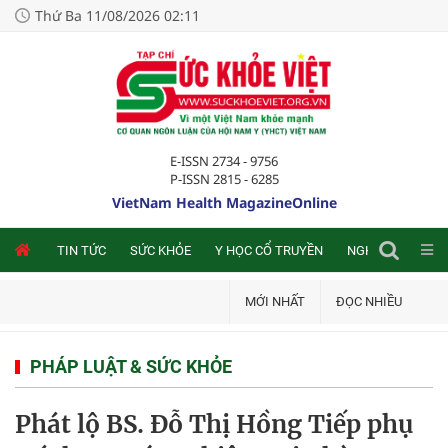
Thứ Ba 11/08/2026 02:11
E-ISSN 2734 - 9756
P-ISSN 2815 - 6285
VietNam Health MagazineOnline
NLINE
TIN TỨC
SỨC KHỎE
Y HỌC CỔ TRUYỀN
NGHIÊN CỨU TRA
MỚI NHẤT
ĐỌC NHIỀU
PHÁP LUẬT & SỨC KHỎE
Phát lộ BS. Đỗ Thị Hồng Tiếp phụ