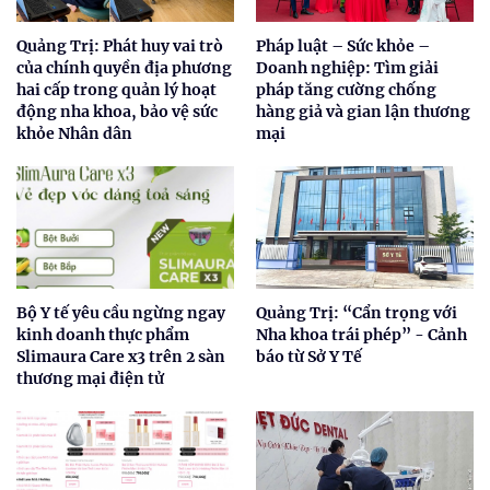
Quảng Trị: Phát huy vai trò
Pháp luật – Sức khỏe –
của chính quyền địa phương
Doanh nghiệp: Tìm giải
hai cấp trong quản lý hoạt
pháp tăng cường chống
động nha khoa, bảo vệ sức
hàng giả và gian lận thương
khỏe Nhân dân
mại
Bộ Y tế yêu cầu ngừng ngay
Quảng Trị: “Cẩn trọng với
kinh doanh thực phẩm
Nha khoa trái phép” - Cảnh
Slimaura Care x3 trên 2 sàn
báo từ Sở Y Tế
thương mại điện tử