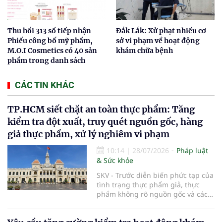
Thu hồi 313 số tiếp nhận
Đắk Lắk: Xử phạt nhiều cơ
Phiếu công bố mỹ phẩm,
sở vi phạm về hoạt động
M.O.I Cosmetics có 40 sản
khám chữa bệnh
phẩm trong danh sách
CÁC TIN KHÁC
TP.HCM siết chặt an toàn thực phẩm: Tăng
kiểm tra đột xuất, truy quét nguồn gốc, hàng
giả thực phẩm, xử lý nghiêm vi phạm
10:14
|
28/07/2026
Pháp luật
& Sức khỏe
SKV - Trước diễn biến phức tạp của
tình trạng thực phẩm giả, thực
phẩm không rõ nguồn gốc và các
vi phạm trong kinh doanh thực
phẩm, UBND TP.HCM vừa ban hành