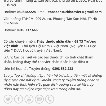
Trụ sở chính: Tầng 2, Căn 03NV03, khu đô thị Lideco, Hoài Đức
, Hà Nội
Hotline:
0898582228
. Email:
toasoansuckhoeviet@gmail.com
Văn phòng TP.HCM: 909 Âu cơ, Phường Tân Sơn Nhì, TP Hồ
Chí Minh
Hotline:
0949.737.666
Cố vấn chuyên môn:
Thầy thuốc nhân dân - GS.TS Trương
Việt Bình
– Chủ tịch Hội Nam Y Việt Nam. (Nguyên GĐ Học
viện Y Dược học cổ truyền Việt Nam).
Lưu ý: Các bài viết về các bài thuốc chỉ có tính chất tham
khảo, không thay thế cho việc chẩn đoán hoặc điều trị.
Liên hệ hợp tác Truyền thông:
0898 582 228
Lưu ý: Tạp chí không tiếp nhận hỗ trợ bằng tiền mặt và không
ủy quyền cho bất kỳ tài khoản, công ty truyền thông hoặc cá
nhân nào thực hiện việc giao dịch quảng cáo, ký kết hợp
đồng hay giao dịch trực tiếp! Trân trọng cảm ơn!