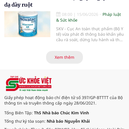
tốc yêu cầu rà soát, thu hồi triệt để
dạ dày ruột
và ngăn chặn các dòng sản phẩm
thuộc thương hiệu Nara Organics
08:00
|
15/06/2026
Pháp luật
tại thị trường Việt Nam nhằm bảo
& Sức khỏe
vệ tuyệt đối sức khỏe người tiêu
dùng.
SKV - Cục An toàn thực phẩm (Bộ Y
tế) vừa phát đi thông báo khẩn yêu
cầu rà soát, dừng lưu hành và thu
hồi ngay lập tức lô sản phẩm sữa
bột trẻ em Allernova AR do Pháp
sản xuất sau khi ghi nhận nhiều
Xem thêm
trường hợp trẻ gặp tác dụng phụ
nghiêm trọng về tiêu hóa.
Giấy phép hoạt động báo chí điện tử số 397/GP-BTTTT của Bộ
thông tin và truyền thông cấp ngày 28/06/2021.
Tổng Biên Tập:
ThS Nhà báo Chúc Kim Vinh
Tổng thư ký tòa soạn:
Nhà báo Nguyễn Khải