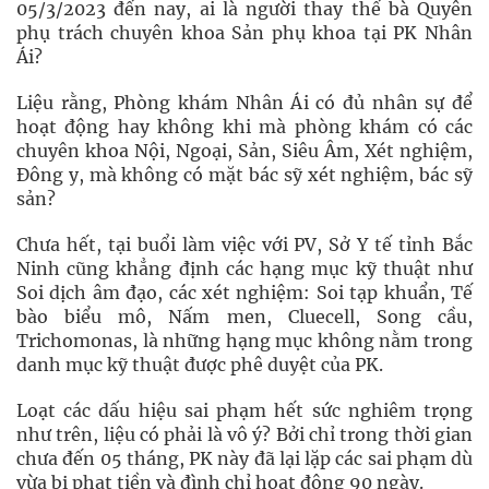
05/3/2023 đến nay, ai là người thay thế bà Quyên
phụ trách chuyên khoa Sản phụ khoa tại PK Nhân
Ái?
Liệu rằng, Phòng khám Nhân Ái có đủ nhân sự để
hoạt động hay không khi mà phòng khám có các
chuyên khoa Nội, Ngoại, Sản, Siêu Âm, Xét nghiệm,
Đông y, mà không có mặt bác sỹ xét nghiệm, bác sỹ
sản?
Chưa hết, tại buổi làm việc với PV, Sở Y tế tỉnh Bắc
Ninh cũng khẳng định các hạng mục kỹ thuật như
Soi dịch âm đạo, các xét nghiệm: Soi tạp khuẩn, Tế
bào biểu mô, Nấm men, Cluecell, Song cầu,
Trichomonas, là những hạng mục không nằm trong
danh mục kỹ thuật được phê duyệt của PK.
Loạt các dấu hiệu sai phạm hết sức nghiêm trọng
như trên, liệu có phải là vô ý? Bởi chỉ trong thời gian
chưa đến 05 tháng, PK này đã lại lặp các sai phạm dù
vừa bị phạt tiền và đình chỉ hoạt động 90 ngày.