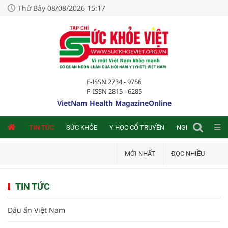
Thứ Bảy 08/08/2026 15:17
E-ISSN 2734 - 9756
P-ISSN 2815 - 6285
VietNam Health MagazineOnline
NLINE
TIN TỨC
SỨC KHỎE
Y HỌC CỔ TRUYỀN
NGHIÊN CỨU TRA
MỚI NHẤT
ĐỌC NHIỀU
TIN TỨC
Dấu ấn Việt Nam