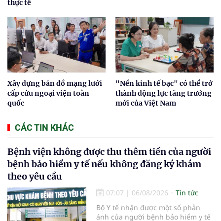
thực tế
Xây dựng bản đồ mạng lưới
"Nền kinh tế bạc" có thể trở
cấp cứu ngoại viện toàn
thành động lực tăng trưởng
quốc
mới của Việt Nam
CÁC TIN KHÁC
Bệnh viện không được thu thêm tiền của người
bệnh bảo hiểm y tế nếu không đăng ký khám
theo yêu cầu
07:07
|
06/08/2026
Tin tức
Bộ Y tế nhận được một số phản
ánh của người bệnh bảo hiểm y tế