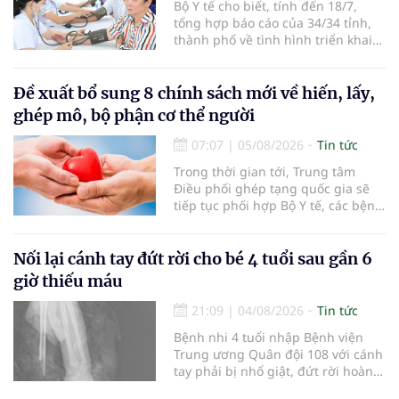
Bộ Y tế cho biết, tính đến 18/7,
tổng hợp báo cáo của 34/34 tỉnh,
thành phố về tình hình triển khai
khám sức khỏe định kỳ, khám sàng
lọc miễn phí cho người dân, ghi
nhận 32.286.360 người, chiếm gần
Đề xuất bổ sung 8 chính sách mới về hiến, lấy,
30% dân số cả nước đã được khám
ghép mô, bộ phận cơ thể người
sức khỏe định kỳ năm nay.
07:07
|
05/08/2026
Tin tức
Trong thời gian tới, Trung tâm
Điều phối ghép tạng quốc gia sẽ
tiếp tục phối hợp Bộ Y tế, các bệnh
viện và các cơ quan liên quan để
mở rộng mạng lưới điều phối, tăng
cường truyền thông, hoàn thiện
Nối lại cánh tay đứt rời cho bé 4 tuổi sau gần 6
quy trình chuyên môn và hệ thống
giờ thiếu máu
pháp luật để thúc đẩy lĩnh vực
hiến và ghép mô tạng.
21:09
|
04/08/2026
Tin tức
Bệnh nhi 4 tuổi nhập Bệnh viện
Trung ương Quân đội 108 với cánh
tay phải bị nhổ giật, đứt rời hoàn
toàn do tai nạn giao thông. Dù