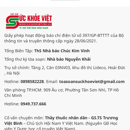
nhật chẩn đoán và điều trị bệnh lý
tiêu hóa - gan mật vừa diễn ra
ngày 1/8 tại Bệnh viện Đại học
quốc tế Hồng Bàng.
Giấy phép hoạt động báo chí điện tử số 397/GP-BTTTT của Bộ
thông tin và truyền thông cấp ngày 28/06/2021.
Tổng Biên Tập:
ThS Nhà báo Chúc Kim Vinh
Tổng thư ký tòa soạn:
Nhà báo Nguyễn Khải
Trụ sở chính: Tầng 2, Căn 03NV03, khu đô thị Lideco, Hoài Đức
, Hà Nội
Hotline:
0898582228
. Email:
toasoansuckhoeviet@gmail.com
Văn phòng TP.HCM: 909 Âu cơ, Phường Tân Sơn Nhì, TP Hồ
Chí Minh
Hotline:
0949.737.666
Cố vấn chuyên môn:
Thầy thuốc nhân dân - GS.TS Trương
Việt Bình
– Chủ tịch Hội Nam Y Việt Nam. (Nguyên GĐ Học
viện Y Dược học cổ truyền Việt Nam).