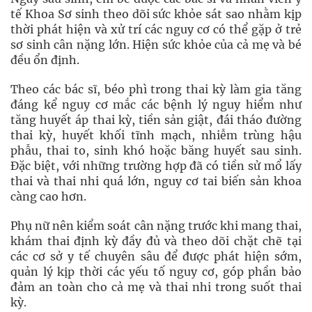
tế Khoa Sơ sinh theo dõi sức khỏe sát sao nhằm kịp
thời phát hiện và xử trí các nguy cơ có thể gặp ở trẻ
sơ sinh cân nặng lớn. Hiện sức khỏe của cả mẹ và bé
đều ổn định.
Theo các bác sĩ, béo phì trong thai kỳ làm gia tăng
đáng kể nguy cơ mắc các bệnh lý nguy hiểm như
tăng huyết áp thai kỳ, tiền sản giật, đái tháo đường
thai kỳ, huyết khối tĩnh mạch, nhiễm trùng hậu
phẫu, thai to, sinh khó hoặc băng huyết sau sinh.
Đặc biệt, với những trường hợp đã có tiền sử mổ lấy
thai và thai nhi quá lớn, nguy cơ tai biến sản khoa
càng cao hơn.
Phụ nữ nên kiểm soát cân nặng trước khi mang thai,
khám thai định kỳ đầy đủ và theo dõi chặt chẽ tại
các cơ sở y tế chuyên sâu để được phát hiện sớm,
quản lý kịp thời các yếu tố nguy cơ, góp phần bảo
đảm an toàn cho cả mẹ và thai nhi trong suốt thai
kỳ.​