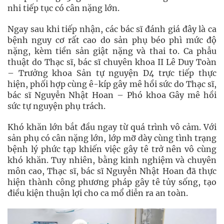
nhi tiếp tục có cân nặng lớn.
Ngay sau khi tiếp nhận, các bác sĩ đánh giá đây là ca
bệnh nguy cơ rất cao do sản phụ béo phì mức độ
nặng, kèm tiền sản giật nặng và thai to. Ca phẫu
thuật do Thạc sĩ, bác sĩ chuyên khoa II Lê Duy Toàn
– Trưởng khoa Sản tự nguyện D4 trực tiếp thực
hiện, phối hợp cùng ê-kíp gây mê hồi sức do Thạc sĩ,
bác sĩ Nguyễn Nhật Hoan – Phó khoa Gây mê hồi
sức tự nguyện phụ trách.
Khó khăn lớn bắt đầu ngay từ quá trình vô cảm. Với
sản phụ có cân nặng lớn, lớp mỡ dày cùng tình trạng
bệnh lý phức tạp khiến việc gây tê trở nên vô cùng
khó khăn. Tuy nhiên, bằng kinh nghiệm và chuyên
môn cao, Thạc sĩ, bác sĩ Nguyễn Nhật Hoan đã thực
hiện thành công phương pháp gây tê tủy sống, tạo
điều kiện thuận lợi cho ca mổ diễn ra an toàn.