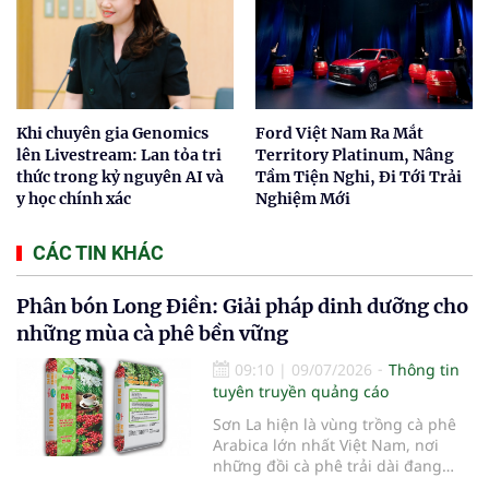
Khi chuyên gia Genomics
Ford Việt Nam Ra Mắt
lên Livestream: Lan tỏa tri
Territory Platinum, Nâng
thức trong kỷ nguyên AI và
Tầm Tiện Nghi, Đi Tới Trải
y học chính xác
Nghiệm Mới
CÁC TIN KHÁC
Phân bón Long Điền: Giải pháp dinh dưỡng cho
những mùa cà phê bền vững
09:10
|
09/07/2026
Thông tin
tuyên truyền quảng cáo
Sơn La hiện là vùng trồng cà phê
Arabica lớn nhất Việt Nam, nơi
những đồi cà phê trải dài đang
từng bước khẳng định thương