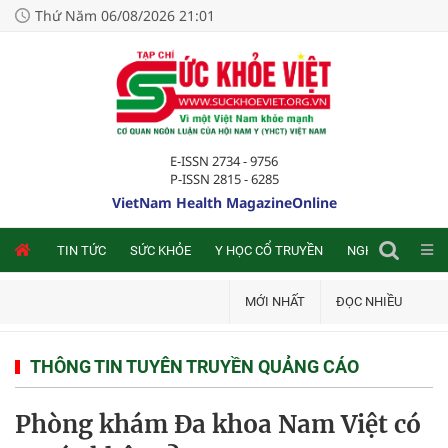
Thứ Năm 06/08/2026 21:01
E-ISSN 2734 - 9756
P-ISSN 2815 - 6285
VietNam Health MagazineOnline
NLINE
TIN TỨC
SỨC KHỎE
Y HỌC CỔ TRUYỀN
NGHIÊN CỨU TRA
MỚI NHẤT
ĐỌC NHIỀU
THÔNG TIN TUYÊN TRUYỀN QUẢNG CÁO
Phòng khám Đa khoa Nam Việt có