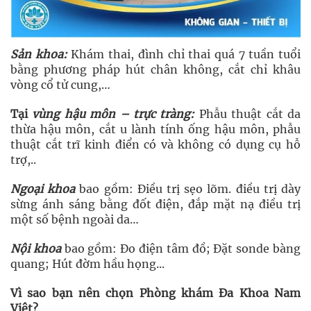
Sản khoa:
Khám thai, đình chỉ thai quá 7 tuần tuổi
bằng phương pháp hút chân không, cắt chỉ khâu
vòng cổ tử cung,…
Tại
vùng hậu môn – trực tràng:
Phẫu thuật cắt da
thừa hậu môn, cắt u lành tính ống hậu môn, phẫu
thuật cắt trĩ kinh điển có và không có dụng cụ hỗ
trợ,..
Ngoại khoa
bao gồm: Điều trị sẹo lõm. điều trị dày
sừng ánh sáng bằng đốt điện, đắp mặt nạ điều trị
một số bệnh ngoài da…
Nội khoa
bao gồm: Đo điện tâm đồ; Đặt sonde bàng
quang; Hút đờm hầu họng...
Vì sao bạn nên chọn Phòng khám Đa Khoa Nam
Việt?