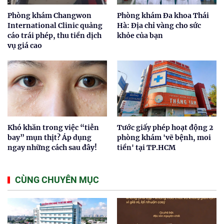
Phòng khám Changwon
Phòng khám Đa khoa Thái
International Clinic quảng
Hà: Địa chỉ vàng cho sức
cáo trái phép, thu tiền dịch
khỏe của bạn
vụ giá cao
Khó khăn trong việc “tiễn
Tước giấy phép hoạt động 2
bay” mụn thịt? Áp dụng
phòng khám 'vẽ bệnh, moi
ngay những cách sau đây!
tiền' tại TP.HCM
CÙNG CHUYÊN MỤC