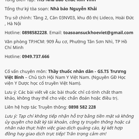
Tổng thư ký tòa soạn:
Nhà báo Nguyễn Khải
Trụ sở chính: Tầng 2, Căn 03NV03, khu đô thị Lideco, Hoài Đức
, Hà Nội
Hotline:
0898582228
. Email:
toasoansuckhoeviet@gmail.com
Văn phòng TP.HCM: 909 Âu cơ, Phường Tân Sơn Nhì, TP Hồ
Chí Minh
Hotline:
0949.737.666
Cố vấn chuyên môn:
Thầy thuốc nhân dân - GS.TS Trương
Việt Bình
– Chủ tịch Hội Nam Y Việt Nam. (Nguyên GĐ Học
viện Y Dược học cổ truyền Việt Nam).
Lưu ý: Các bài viết về các bài thuốc chỉ có tính chất tham
khảo, không thay thế cho việc chẩn đoán hoặc điều trị.
Liên hệ hợp tác Truyền thông:
0898 582 228
Lưu ý: Tạp chí không tiếp nhận hỗ trợ bằng tiền mặt và không
ủy quyền cho bất kỳ tài khoản, công ty truyền thông hoặc cá
nhân nào thực hiện việc giao dịch quảng cáo, ký kết hợp
đồng hay giao dịch trực tiếp! Trân trọng cảm ơn!