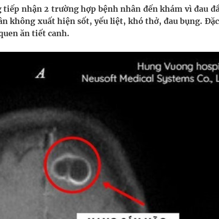
 tiếp nhận 2 trường hợp bệnh nhân đến khám vì đau đ
n không xuất hiện sốt, yếu liệt, khó thở, đau bụng. Đặc
uồn lực cho môi trường và cộng đồng
quen ăn tiết canh.
ệnh bảo hiểm y tế nếu không đăng ký khám theo yêu
ầm
nghiệm thực tế