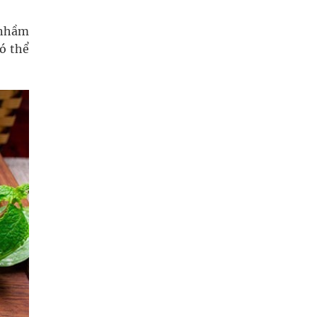
 nhầm
ó thể