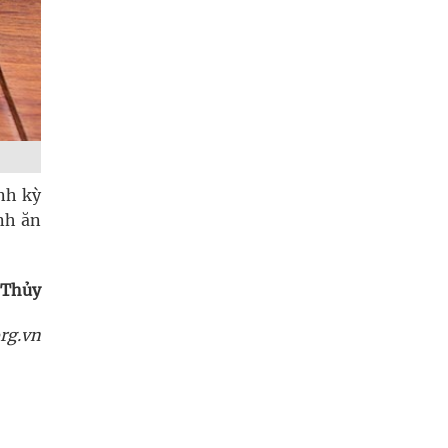
nh kỳ
ánh ăn
 Thủy
rg.vn