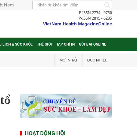
iệt Nam
E-ISSN 2734 - 9756
P-ISSN 2815 - 6285
VietNam Health MagazineOnline
U LỊCH & SỨC KHỎE
THẾ GIỚI
TẠP CHÍ IN
GỬI BÀI ONLINE
MỚI NHẤT
ĐỌC NHIỀU
 tổ
HOẠT ĐỘNG HỘI