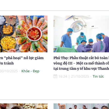
en "phá hoại" nỗ lực giảm
Phú Thọ: Phẫu thuật cắt bỏ toàn 
ên tránh
vòng độ III - Một ca mổ thành c
tại trung tâm y tế khu vực Thanh
30/10/2025
Khỏe - Đẹp
16:24
|
21/10/2025
Tin tức