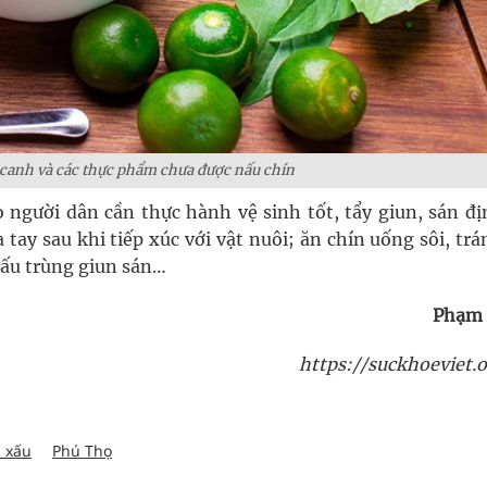
 canh và các thực phẩm chưa được nấu chín
 người dân cần thực hành vệ sinh tốt, tẩy giun, sán đị
a tay sau khi tiếp xúc với vật nuôi; ăn chín uống sôi, tr
a ấu trùng giun sán…
Phạm
https://suckhoeviet.o
n xấu
Phú Thọ