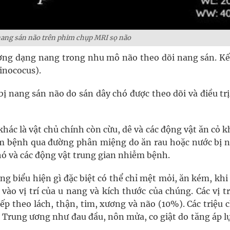
ang sán não trên phim chụp MRI sọ não
ơng dạng nang trong nhu mô não theo dõi nang sán. Kế
inococus).
bị nang sán não do sán dây chó được theo dõi và điều tr
khác là vật chủ chính còn cừu, dê và các động vật ăn cỏ k
iễm bệnh qua đường phân miệng do ăn rau hoặc nước bị 
chó và các động vật trung gian nhiễm bệnh.
g biểu hiện gì đặc biệt có thể chỉ mệt mỏi, ăn kém, kh
vào vị trí của u nang và kích thước của chúng. Các vị t
iếp theo lách, thận, tim, xương và não (10%). Các triệu
h Trung ương như đau đầu, nôn mửa, co giật do tăng áp l