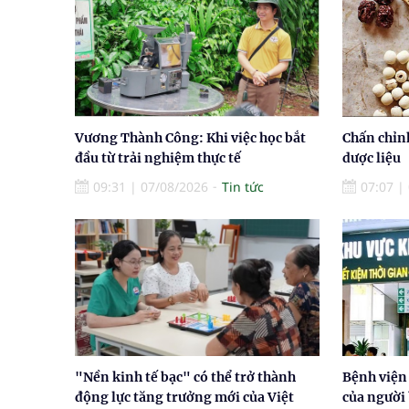
Vương Thành Công: Khi việc học bắt
Chấn chỉn
đầu từ trải nghiệm thực tế
dược liệu
09:31
|
07/08/2026
Tin tức
07:07
|
"Nền kinh tế bạc" có thể trở thành
Bệnh viện
động lực tăng trưởng mới của Việt
của người