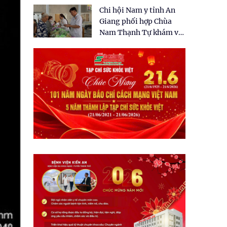
tặng quà cho 150 người
Chi hội Nam y tỉnh An
dân tại xã Tân Tập
Giang phối hợp Chùa
Nam Thạnh Tự khám và
cấp thuốc miễn phí cho
nhân dân