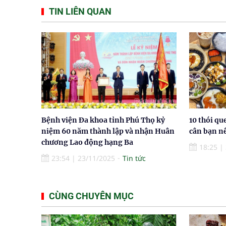
TIN LIÊN QUAN
Bệnh viện Đa khoa tỉnh Phú Thọ kỷ
10 thói qu
niệm 60 năm thành lập và nhận Huân
cân bạn n
chương Lao động hạng Ba
18:25
|
23:54
|
23/11/2025
Tin tức
CÙNG CHUYÊN MỤC