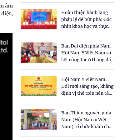
ầu âm
Hoàn thiện hành lang
 điệt,
pháp lý để bứt phá: Góc
nhìn khoa học và thực
tiễn tại Tọa đàm " Đề
xuất một số nội dung
Ban Đại diện phía Nam
cho Luật Y dược cổ
Hội Nam Y Việt Nam sơ
truyền Việt Nam"
kết công tác 6 tháng đầu
năm 2026
Hội Nam Y Việt Nam:
Đổi mới sáng tạo, khẳng
định vị thế trên nền tảng
y học cổ truyền và khoa
học hiện đại
Ban Thiện nguyện phía
Nam (Hội Nam y Việt
Nam) tổ chức khám chữa
bệnh y học cổ truyền và