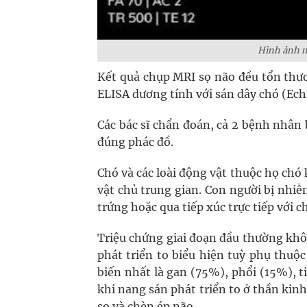
Hình ảnh n
Kết quả chụp MRI sọ não đều tổn thư
ELISA dương tính với sán dây chó (Ech
Các bác sĩ chẩn đoán, cả 2 bệnh nhân 
đúng phác đồ.
Chó và các loài động vật thuộc họ chó 
vật chủ trung gian. Con người bị nh
trứng hoặc qua tiếp xúc trực tiếp với 
Triệu chứng giai đoạn đầu thường khôn
phát triển to biểu hiện tuỳ phụ thuộc 
biến nhất là gan (75%), phổi (15%), t
khi nang sán phát triển to ở thần kin
sọ và chèn ép não.