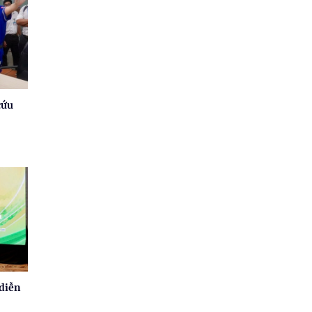
cứu
 diễn