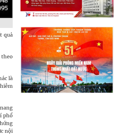
t quả
ị theo
hác là
nhiễm
i nang
rí phổ
 chứng
ực nội