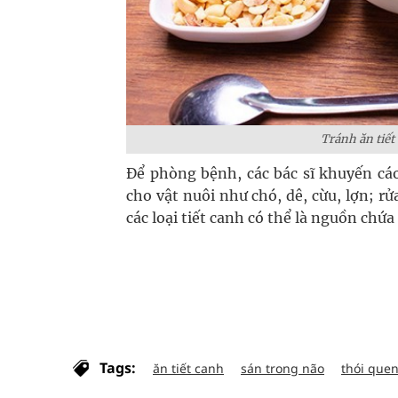
Tránh ăn tiết
Để phòng bệnh, các bác sĩ khuyến cáo
cho vật nuôi như chó, dê, cừu, lợn; rử
các loại tiết canh có thể là nguồn chứ
Tags:
ăn tiết canh
sán trong não
thói que