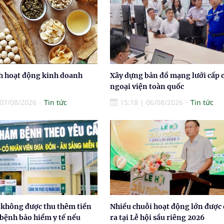
h hoạt động kinh doanh
Xây dựng bản đồ mạng lưới cấp 
ngoại viện toàn quốc
07/08/2026
Tin tức
15:18
|
06/08/2026
Tin tức
 không được thu thêm tiền
Nhiều chuỗi hoạt động lớn được
 bệnh bảo hiểm y tế nếu
ra tại Lễ hội sầu riêng 2026