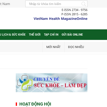
iệt Nam
E-ISSN 2734 - 9756
P-ISSN 2815 - 6285
VietNam Health MagazineOnline
U LỊCH & SỨC KHỎE
THẾ GIỚI
TẠP CHÍ IN
GỬI BÀI ONLINE
MỚI NHẤT
ĐỌC NHIỀU
HOẠT ĐỘNG HỘI