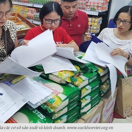
ủa các cơ sở sản xuất và kinh doanh. www.suckhoeviet.org.vn