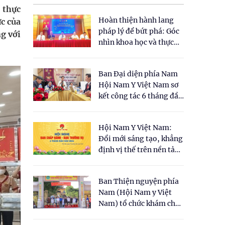
 thực
Hoàn thiện hành lang
ực của
pháp lý để bứt phá: Góc
g với
nhìn khoa học và thực
tiễn tại Tọa đàm " Đề
xuất một số nội dung
Ban Đại diện phía Nam
cho Luật Y dược cổ
Hội Nam Y Việt Nam sơ
truyền Việt Nam"
kết công tác 6 tháng đầu
năm 2026
Hội Nam Y Việt Nam:
Đổi mới sáng tạo, khẳng
định vị thế trên nền tảng
y học cổ truyền và khoa
học hiện đại
Ban Thiện nguyện phía
Nam (Hội Nam y Việt
Nam) tổ chức khám chữa
bệnh y học cổ truyền và