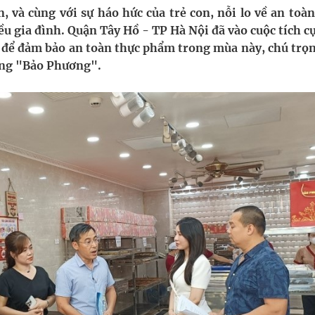
ợng y tế
và cùng với sự háo hức của trẻ con, nỗi lo về an toàn
u gia đình. Quận Tây Hồ - TP Hà Nội đã vào cuộc tích c
ổi theo cách ít ai ngờ tới
 để đảm bảo an toàn thực phẩm trong mùa này, chú trọn
ống "Bảo Phương".
 khoẻ cả gia đình