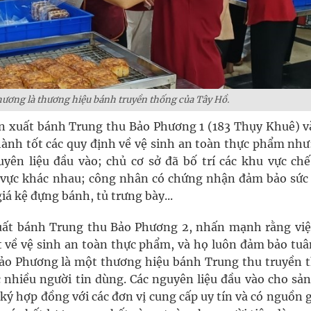
ương là thương hiệu bánh truyền thống của Tây Hồ.
sản xuất bánh Trung thu Bảo Phương 1 (183 Thụy Khuê) v
ành tốt các quy định về vệ sinh an toàn thực phẩm như
ên liệu đầu vào; chủ cơ sở đã bố trí các khu vực chế
u vực khác nhau; công nhân có chứng nhận đảm bảo sức
á kệ đựng bánh, tủ trưng bày...
uất bánh Trung thu Bảo Phương 2, nhấn mạnh rằng việ
 về vệ sinh an toàn thực phẩm, và họ luôn đảm bảo tuâ
 Bảo Phương là một thương hiệu bánh Trung thu truyền 
 nhiều người tin dùng. Các nguyên liệu đầu vào cho sản
ý hợp đồng với các đơn vị cung cấp uy tín và có nguồn g