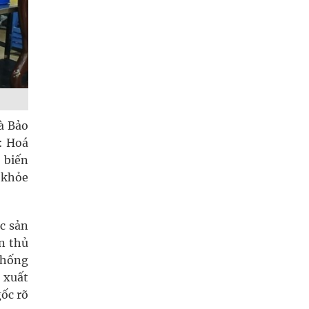
à Bảo
: Hoá
 biến
 khỏe
c sản
n thủ
thống
 xuất
ốc rõ