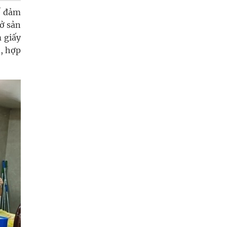
ể đảm
sở sản
 giấy
, hợp