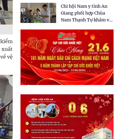
tặng quà cho 150 người
Chi hội Nam y tỉnh An
dân tại xã Tân Tập
Giang phối hợp Chùa
Nam Thạnh Tự khám và
cấp thuốc miễn phí cho
nhân dân
 kiểm
n xuất
 về vệ