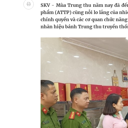
Đề xuất cơ chế thu hút nhân lực, nâng cao chất lư
SKV - Mùa Trung thu năm nay đã đến, 
phẩm (ATTP) cũng nỗi lo lắng của nhiề
Xem TV hàng giờ mỗi ngày có thể khiến não thay đ
chính quyền và các cơ quan chức năng
nhãn hiệu bánh Trung thu truyền th
Viêm gan B: Đừng để sự chủ quan trả giá bằng sức
Đắk Lắk: Người lặng thầm gieo những điều tử tế