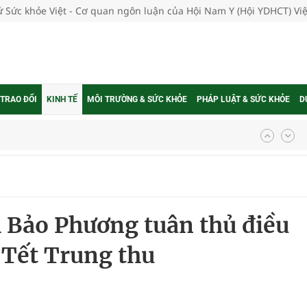
tử Sức khỏe Việt - Cơ quan ngôn luận của Hội Nam Y (Hội YDHCT) V
 TRAO ĐỔI
KINH TẾ
MÔI TRƯỜNG & SỨC KHỎE
PHÁP LUẬT & SỨC KHỎE
D
u tổ chức của Bộ Y tế
 đại
 niệm 5 năm Tạp chí Sức Khỏe Việt
 Bảo Phương tuân thủ điều
ướng tới nâng cao năng lực tự chủ
 Tết Trung thu
y ra đột qụy