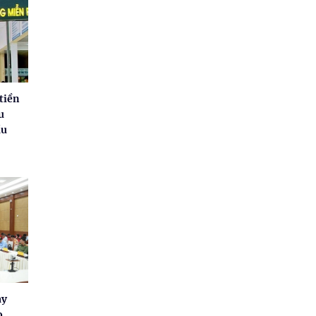
tiền
u
ầu
ay
o