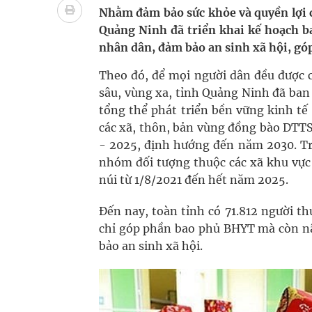
Ung thư thận: Nguy hiểm vì tiến triển quá âm th
Nhằm đảm bảo sức khỏe và quyền lợi c
Quảng Ninh đã triển khai kế hoạch b
Nhiều chuỗi hoạt động lớn được diễn ra tại Lễ hộ
nhân dân, đảm bảo an sinh xã hội, góp
Tiếp tục rà soát, triển khai các nhiệm vụ trong lĩ
Theo đó, để mọi người dân đều được c
sâu, vùng xa, tỉnh Quảng Ninh đã ba
Lâm Đồng: Quyết tâm đưa sân bay Liên Khương trở
tổng thể phát triển bền vững kinh tế
các xã, thôn, bản vùng đồng bào DTTS,
Tác Dụng Chống Kết Tập Tiểu Cầu Và Chống Đông
- 2025, định hướng đến năm 2030. Tr
nhóm đối tượng thuộc các xã khu vực 
Quan Bằng Chứng Dược Lý Và Cơ Chế Phân Tử
núi từ 1/8/2021 đến hết năm 2025.
Đến nay, toàn tỉnh có 71.812 người t
chỉ góp phần bao phủ BHYT mà còn nâ
bảo an sinh xã hội.