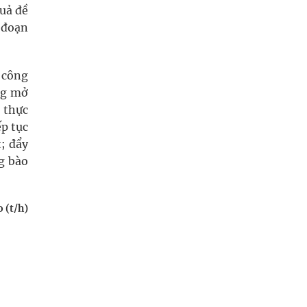
quả đề
 đoạn
ề công
ủng mở
 thực
ếp tục
t; đẩy
g bào
 (t/h)