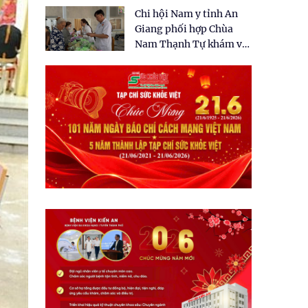
tặng quà cho 150 người
Chi hội Nam y tỉnh An
dân tại xã Tân Tập
Giang phối hợp Chùa
Nam Thạnh Tự khám và
cấp thuốc miễn phí cho
nhân dân