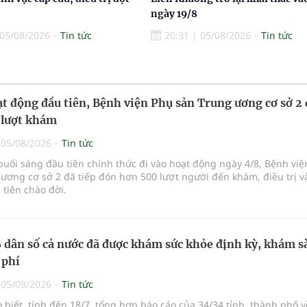
ngày 19/8
05/08/2026
Tin tức
20:31
|
05/08/2026
Tin tức
t động đầu tiên, Bệnh viện Phụ sản Trung ương cơ sở 2
 lượt khám
|
05/08/2026
Tin tức
buổi sáng đầu tiên chính thức đi vào hoạt động ngày 4/8, Bệnh vi
ương cơ sở 2 đã tiếp đón hơn 500 lượt người đến khám, điều trị v
tiên chào đời.
dân số cả nước đã được khám sức khỏe định kỳ, khám s
 phí
|
05/08/2026
Tin tức
o biết, tính đến 18/7, tổng hợp báo cáo của 34/34 tỉnh, thành phố v