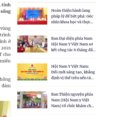
 tỉnh
Hoàn thiện hành lang
 sống
pháp lý để bứt phá: Góc
nhìn khoa học và thực
tiễn tại Tọa đàm " Đề
 vùng
xuất một số nội dung
trình
Ban Đại diện phía Nam
cho Luật Y dược cổ
inh ở
Hội Nam Y Việt Nam sơ
truyền Việt Nam"
n 2021
kết công tác 6 tháng đầu
T cho
năm 2026
 miền
Hội Nam Y Việt Nam:
Đổi mới sáng tạo, khẳng
định vị thế trên nền tảng
không
y học cổ truyền và khoa
, đảm
học hiện đại
Ban Thiện nguyện phía
Nam (Hội Nam y Việt
Nam) tổ chức khám chữa
bệnh y học cổ truyền và