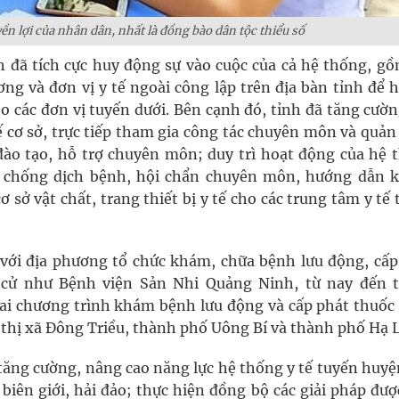
n lợi của nhân dân, nhất là đồng bào dân tộc thiểu số
 đã tích cực huy động sự vào cuộc của cả hệ thống, gồ
ơng và đơn vị y tế ngoài công lập trên địa bàn tỉnh để
o các đơn vị tuyến dưới. Bên cạnh đó, tỉnh đã tăng cườn
 cơ sở, trực tiếp tham gia công tác chuyên môn và quản 
ào tạo, hỗ trợ chuyên môn; duy trì hoạt động của hệ 
, chống dịch bệnh, hội chẩn chuyên môn, hướng dẫn 
 sở vật chất, trang thiết bị y tế cho các trung tâm y tế
p với địa phương tổ chức khám, chữa bệnh lưu động, cấp
 cử như Bệnh viện Sản Nhi Quảng Ninh, từ nay đến 
khai chương trình khám bệnh lưu động và cấp phát thuốc
 thị xã Đông Triều, thành phố Uông Bí và thành phố Hạ 
tăng cường, nâng cao năng lực hệ thống y tế tuyến huyệ
biên giới, hải đảo; thực hiện đồng bộ các giải pháp đư