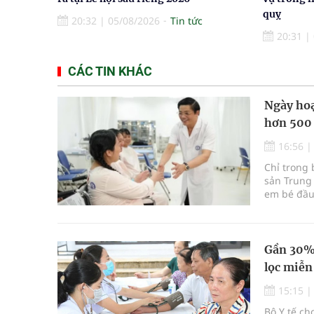
quỵ
20:32
|
05/08/2026
Tin tức
20:31
|
CÁC TIN KHÁC
Ngày hoạ
hơn 500
16:56
Chỉ trong 
sản Trung 
em bé đầu 
Gần 30% 
lọc miễn
15:15
Bộ Y tế ch