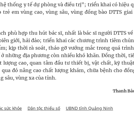
ệ thống y tế dự phòng và điều trị"; triển khai có hiệu 
ho trẻ em vùng cao, vùng sâu, vùng đồng bào DTTS giai
ch phù hợp thu hút bác sĩ, nhất là bác sĩ người DTTS v
iên giới, hải đảo; triển khai các chương trình tiêm ch
m; kịp thời rà soát, tháo gỡ vướng mắc trong quá trình
tế ở những địa phương còn nhiều khó khăn. Đồng thời, ti
 lượng cao, quan tâm đầu tư thiết bị, vật chất, kỹ thuậ
 qua đó nâng cao chất lượng khám, chữa bệnh cho đồn
g sâu, vùng xa của tỉnh.
Thanh Bảo
c sức khỏe
Dân tộc thiểu số
UBND tỉnh Quảng Ninh