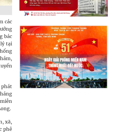
m các
 hướng
g bác
lý tại
thống
khám,
 tuyến
 phát
tháng
 miễn
Long.
n, xã,
ợc phê