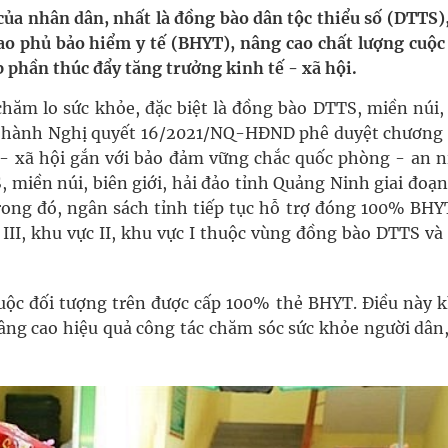
ầm
ủa nhân dân, nhất là đồng bào dân tộc thiểu số (DTTS),
ao phủ bảo hiểm y tế (BHYT), nâng cao chất lượng cuộc
i sầu riêng 2026
 phần thúc đẩy tăng trưởng kinh tế - xã hội.
nh vực cấp cứu, điều trị đột quỵ
hăm lo sức khỏe, đặc biệt là đồng bào DTTS, miền núi,
n hành Nghị quyết 16/2021/NQ-HĐND phê duyệt chương 
 lại khai thác vào ngày 19/8
 - xã hội gắn với bảo đảm vững chắc quốc phòng - an n
 miền núi, biên giới, hải đảo tỉnh Quảng Ninh giai đoạ
 Máu Của Các Loài Nhân Sâm (Panax Spp.): Tổng
ong đó, ngân sách tỉnh tiếp tục hỗ trợ đóng 100% BHY
III, khu vực II, khu vực I thuộc vùng đồng bào DTTS và
huộc đối tượng trên được cấp 100% thẻ BHYT. Điều này 
ng cao hiệu quả công tác chăm sóc sức khỏe người dân