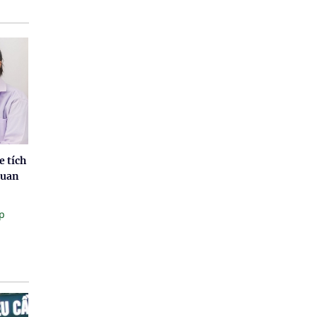
e tích
quan
p