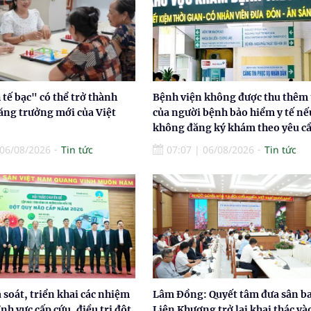
tế bạc" có thể trở thành
Bệnh viện không được thu thêm 
ăng trưởng mới của Việt
của người bệnh bảo hiểm y tế nế
không đăng ký khám theo yêu c
06/08/2026
Tin tức
07:07
|
06/08/2026
Tin tức
à soát, triển khai các nhiệm
Lâm Đồng: Quyết tâm đưa sân b
ĩnh vực cấp cứu, điều trị đột
Liên Khương trở lại khai thác và