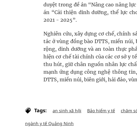
duyệt trong đề án “Nâng cao năng lực h
án “Cải thiện dinh dưỡng, thể lực c
2021 - 2025”.
Nghiên cứu, xây dựng cơ chế, chính sá
tác ở vùng đồng bào DTTS, miền núi, b
rộng, dinh dưỡng và an toàn thực phẩ
hiện cơ chế tài chính của các cơ sở y 
thu hút, giữ chân nguồn nhân lực chất
mạnh ứng dụng công nghệ thông tin,
DTTS, miền núi, biên giới, hải đảo, vùn
Tags:
an sinh xã hội
Bảo hiểm y tế
chăm só
ngành y tế Quảng Ninh