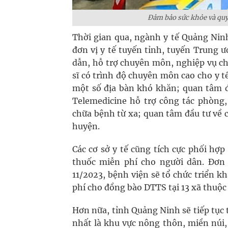
Đảm bảo sức khỏe và quyề
Thời gian qua, ngành y tế Quảng Ninh
đơn vị y tế tuyến tỉnh, tuyến Trung ư
dẫn, hỗ trợ chuyên môn, nghiệp vụ ch
sĩ có trình độ chuyên môn cao cho y tế
một số địa bàn khó khăn; quan tâm đ
Telemedicine hỗ trợ công tác phòng
chữa bệnh từ xa; quan tâm đầu tư về cơ
huyện.
Các cơ sở y tế cũng tích cực phối hợ
thuốc miễn phí cho người dân. Đơn
11/2023, bệnh viện sẽ tổ chức triển 
phí cho đồng bào DTTS tại 13 xã thuộc
Hơn nữa, tỉnh Quảng Ninh sẽ tiếp tục 
nhất là khu vực nông thôn, miền núi, 