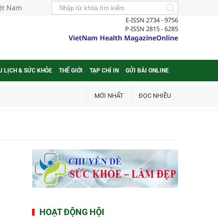
iệt Nam
E-ISSN 2734 - 9756
P-ISSN 2815 - 6285
VietNam Health MagazineOnline
U LỊCH & SỨC KHỎE
THẾ GIỚI
TẠP CHÍ IN
GỬI BÀI ONLINE
MỚI NHẤT
ĐỌC NHIỀU
HOẠT ĐỘNG HỘI