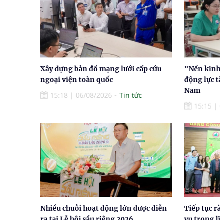
Xây dựng bản đồ mạng lưới cấp cứu
"Nền kinh 
ngoại viện toàn quốc
động lực t
Nam
15:18
|
06/08/2026
Tin tức
15:15
|
Nhiều chuỗi hoạt động lớn được diễn
Tiếp tục r
ra tại Lễ hội sầu riêng 2026
vụ trong l