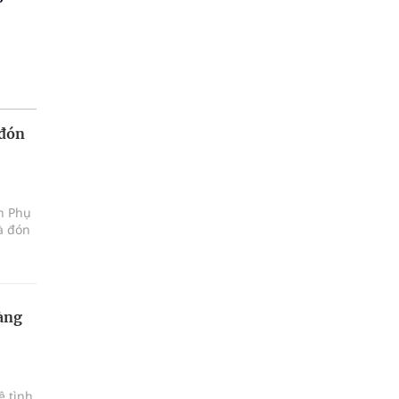
 đón
ện Phụ
à đón
àng
ề tình