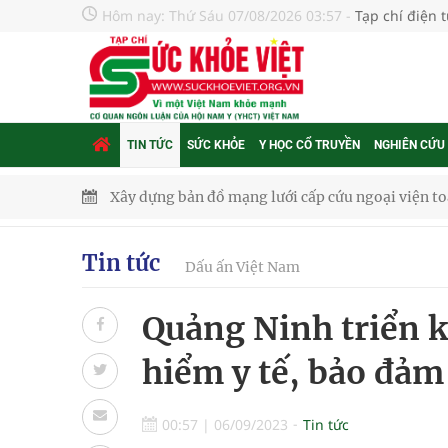
Hôm nay:
Thứ Sáu 07/08/2026 03:57
-
Tạp chí điện 
TIN TỨC
SỨC KHỎE
Y HỌC CỔ TRUYỀN
NGHIÊN CỨU
Xây dựng bản đồ mạng lưới cấp cứu ngoại viện t
"Nền kinh tế bạc" có thể trở thành động lực tăn
Quảng Trị: Phát huy vai trò của chính quyền địa 
Tin tức
Dấu ấn Việt Nam
bảo vệ sức khỏe Nhân dân
Quảng Ninh triển k
Không chỉ cắt tóc, Đông Tây Barbershop dành ng
hiểm y tế, bảo đảm
Bệnh viện không được thu thêm tiền của người b
cầu
00:57
|
06/09/2023
Tin tức