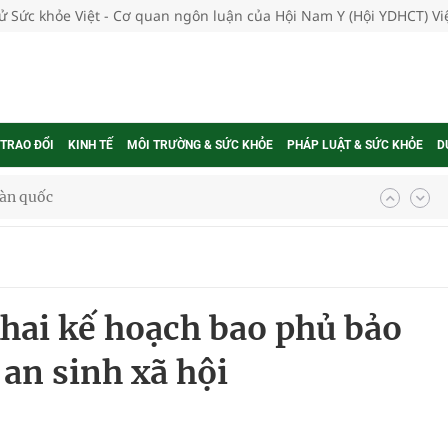
tử Sức khỏe Việt - Cơ quan ngôn luận của Hội Nam Y (Hội YDHCT) V
 TRAO ĐỔI
KINH TẾ
MÔI TRƯỜNG & SỨC KHỎE
PHÁP LUẬT & SỨC KHỎE
D
oàn quốc
g trưởng mới của Việt Nam
phương hai cấp trong quản lý hoạt động nha khoa,
hai kế hoạch bao phủ bảo
uồn lực cho môi trường và cộng đồng
 an sinh xã hội
ệnh bảo hiểm y tế nếu không đăng ký khám theo yêu