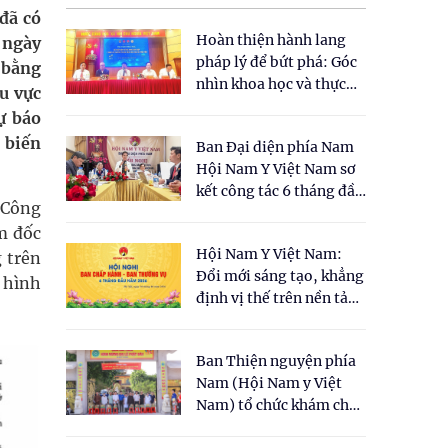
đã có
Hoàn thiện hành lang
 ngày
pháp lý để bứt phá: Góc
 bằng
nhìn khoa học và thực
u vực
tiễn tại Tọa đàm " Đề
ự báo
xuất một số nội dung
 biến
Ban Đại diện phía Nam
cho Luật Y dược cổ
Hội Nam Y Việt Nam sơ
truyền Việt Nam"
kết công tác 6 tháng đầu
 Công
năm 2026
m đốc
Hội Nam Y Việt Nam:
g trên
Đổi mới sáng tạo, khẳng
 hình
định vị thế trên nền tảng
y học cổ truyền và khoa
học hiện đại
Ban Thiện nguyện phía
Nam (Hội Nam y Việt
Nam) tổ chức khám chữa
bệnh y học cổ truyền và