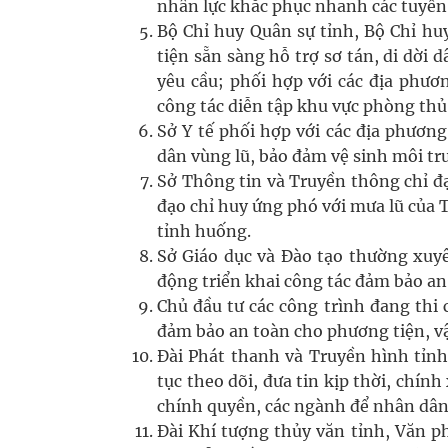
nhân lực khắc phục nhanh các tuyến 
Bộ Chỉ huy Quân sự tỉnh, Bộ Chỉ hu
tiện sẵn sàng hỗ trợ sơ tán, di dời 
yêu cầu; phối hợp với các địa phươn
công tác diễn tập khu vực phòng thủ
Sở Y tế phối hợp với các địa phương
dân vùng lũ, bảo đảm vệ sinh môi tr
Sở Thông tin và Truyền thông chỉ đạ
đạo chỉ huy ứng phó với mưa lũ của 
tỉnh huống.
Sở Giáo dục và Đào tạo thường xuyê
động triển khai công tác đảm bảo an 
Chủ đầu tư các công trình đang thi 
đảm bảo an toàn cho phương tiện, vật 
Đài Phát thanh và Truyền hình tỉnh
tục theo dõi, đưa tin kịp thời, chín
chính quyền, các ngành để nhân dân
Đài Khí tượng thủy văn tỉnh, Văn 