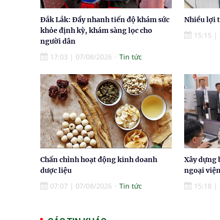
Đắk Lắk: Đẩy nhanh tiến độ khám sức
Nhiều lợi 
khỏe định kỳ, khám sàng lọc cho
15:15
|
người dân
17:03
|
07/08/2026
Tin tức
Chấn chỉnh hoạt động kinh doanh
Xây dựng 
dược liệu
ngoại việ
07:07
|
07/08/2026
Tin tức
15:18
|