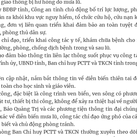
giao thông bị hư hỏng do mưa lũ.
y BĐBP tỉnh, Công an tỉnh chủ động bố trí lực lượng, p
dân ra khỏi khu vực nguy hiểm, tổ chức cứu hộ, cứu nạn 
g, đơn vị liên quan triển khai đảm bảo an toàn tuyệt đ
, phòng thủ dân sự.
 chỉ đạo, triển khai công tác y tế, khám chữa bệnh cho
ường, phòng, chống dịch bệnh trong và sau lũ.
o đảm bảo thông tin liên lạc thông suốt phục vụ công tá
Tỉnh ủy, UBND tỉnh, Ban chỉ huy PCTT và TKCN tỉnh tron
n cập nhật, nắm bắt thông tin về diễn biến thiên tai đ
toàn cho học sinh và giáo viên.
công, đặc biệt là công trình ven biển, ven sông có phươ
tư, thiết bị thi công, không để xảy ra thiệt hại về người
, Báo Quảng Trị và các phương tiện thông tin đại chúng
h xác về diễn biến mưa lũ, công tác chỉ đạo ứng phó của c
 biết và chủ động phòng tránh.
phòng Ban Chỉ huy PCTT và TKCN thường xuyên theo dõi