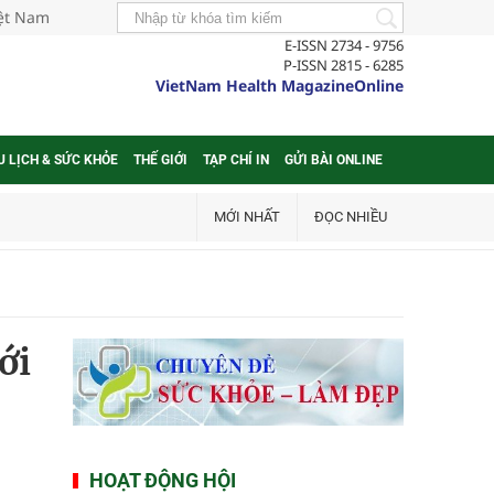
iệt Nam
E-ISSN 2734 - 9756
P-ISSN 2815 - 6285
VietNam Health MagazineOnline
U LỊCH & SỨC KHỎE
THẾ GIỚI
TẠP CHÍ IN
GỬI BÀI ONLINE
MỚI NHẤT
ĐỌC NHIỀU
ới
HOẠT ĐỘNG HỘI