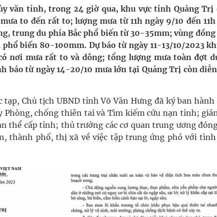
y văn tỉnh, trong 24 giờ qua, khu vực tỉnh Quảng Trị 
 mưa to đến rất to; lượng mưa từ 11h ngày 9/10 đến 11h
ng, trung du phía Bắc phổ biến từ 30-35mm; vùng đồng
oàn quốc
 phổ biến 80-100mm. Dự báo từ ngày 11-13/10/2023 kh
g trưởng mới của Việt Nam
có nơi mưa rất to và dông; tổng lượng mưa toàn đợt d
báo từ ngày 14-20/10 mưa lớn tại Quảng Trị còn diễn
kỳ, khám sàng lọc cho người dân
ức tạp, Chủ tịch UBND tỉnh Võ Văn Hưng đã ký ban hành
 Phòng, chống thiên tai và Tìm kiếm cứu nạn tỉnh; giá
àn thể cấp tỉnh; thủ trưởng các cơ quan trung ương đón
n, thành phố, thị xã về việc tập trung ứng phó với tình