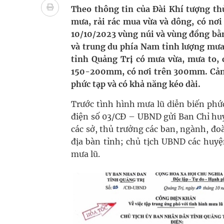
Theo thông tin của Đài Khí tượng thủ
Quan Bằng Chứng Dược Lý Và Cơ Chế Phân Tử
mưa, rải rác mua vừa và dông, có nơi
10/10/2023 vùng núi và vùng đồng bằ
Xây dựng bản đồ mạng lưới cấp cứu ngoại viện t
và trung du phía Nam tỉnh lượng mưa
"Nền kinh tế bạc" có thể trở thành động lực tăn
tỉnh Quảng Trị có mưa vừa, mưa to, 
150-200mm, có nơi trên 300mm. Cảnh 
Đắk Lắk: Đẩy nhanh tiến độ khám sức khỏe định 
phức tạp và có khả năng kéo dài.
Trước tình hình mưa lũ diễn biến ph
điện số 03/CĐ – UBND gửi Ban Chỉ huy
các sở, thủ trưởng các ban, ngành, đo
địa bàn tỉnh; chủ tịch UBND các huyệ
mưa lũ.