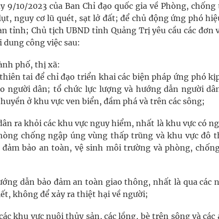
 9/10/2023 của Ban Chỉ đạo quốc gia về Phòng, chống 
lụt, nguy cơ lũ quét, sạt lở đất; để chủ động ứng phó hi
àn tỉnh; Chủ tịch UBND tỉnh Quảng Trị yêu cầu các đơn v
 dung công việc sau:
ành phố, thị xã:
thiên tai để chỉ đạo triển khai các biện pháp ứng phó kị
 người dân; tổ chức lực lượng và hướng dẫn người dâ
 thuyền ở khu vực ven biển, đầm phá và trên các sông;
dân ra khỏi các khu vực nguy hiểm, nhất là khu vực có n
, phòng chống ngập úng vùng thấp trũng và khu vực đô th
n đảm bảo an toàn, vệ sinh môi trường và phòng, chống
 hướng dẫn bảo đảm an toàn giao thông, nhất là qua các
ết, không để xảy ra thiệt hại về người;
ác khu vực nuôi thủy sản, các lồng, bè trên sông và các