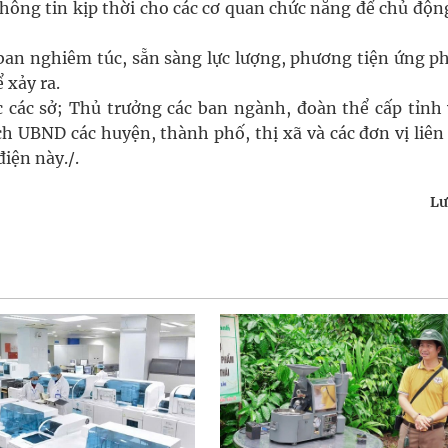
thông tin kịp thời cho các cơ quan chức năng để chủ độn
 ban nghiêm túc, sẵn sàng lực lượng, phương tiện ứng ph
 xảy ra.
 các sở; Thủ trưởng các ban ngành, đoàn thể cấp tỉnh 
ch UBND các huyện, thành phố, thị xã và các đơn vị liên
iện này./.
Lư