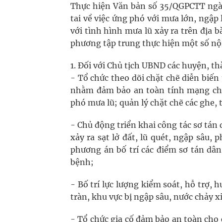
Thực hiện Văn bản số 35/QGPCTT ngày
tai về việc ứng phó với mưa lớn, ngập 
với tình hình mưa lũ xảy ra trên địa b
phương tập trung thực hiện một số nội
Đối với Chủ tịch UBND các huyện, th
- Tổ chức theo dõi chặt chẽ diễn biến 
nhằm đảm bảo an toàn tính mạng cho
phó mưa lũ; quản lý chặt chẽ các ghe,
- Chủ động triển khai công tác sơ tán 
xảy ra sạt lở đất, lũ quét, ngập sâu
phương án bố trí các điểm sơ tán dâ
bệnh;
- Bố trí lực lượng kiểm soát, hỗ trợ,
tràn, khu vực bị ngập sâu, nước chảy xi
- Tổ chức gia cố đảm bảo an toàn cho c