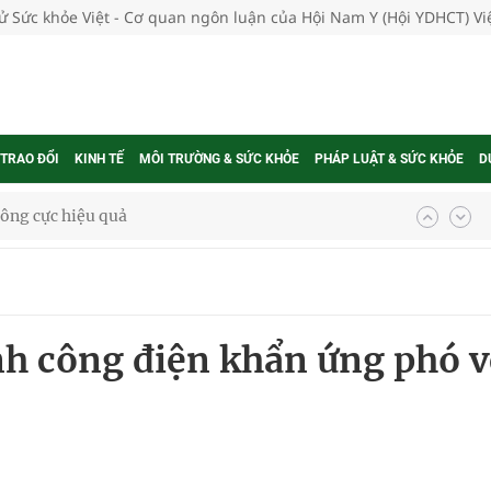
tử Sức khỏe Việt - Cơ quan ngôn luận của Hội Nam Y (Hội YDHCT) V
 TRAO ĐỔI
KINH TẾ
MÔI TRƯỜNG & SỨC KHỎE
PHÁP LUẬT & SỨC KHỎE
D
ông cực hiệu quả
 chuyên gia
nghiệm thực tế
h công điện khẩn ứng phó v
ngừa ung thư
 Máu Của Các Loài Nhân Sâm (Panax Spp.): Tổng