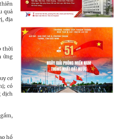
thiên
ệu quả
ị, địa
p thời
n ứng
guy cơ
ị; có
 dịch
 ngầm,
 ao hồ