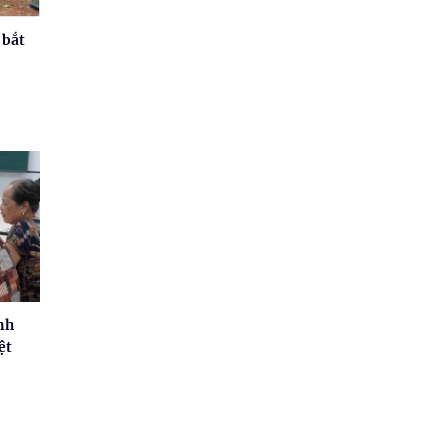
 bắt
nh
ệt