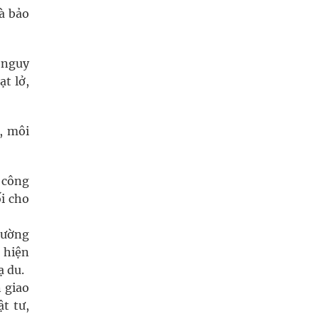
và bảo
 nguy
ạt lở,
, môi
 công
i cho
cường
c hiện
ạ du.
 giao
ật tư,