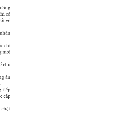
hương
khi có
ối về
 nhân
c chỉ
g mọi
ể chủ
ng án
.
 tiếp
ác cấp
 chặt