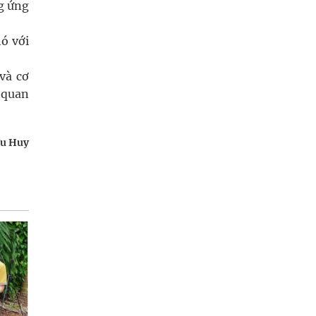
g ứng
ó với
và cơ
 quan
u Huy