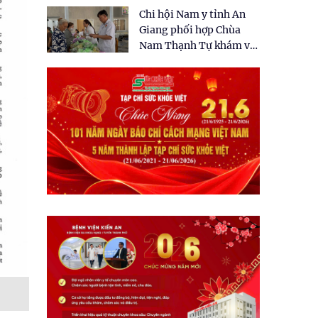
tặng quà cho 150 người
Chi hội Nam y tỉnh An
dân tại xã Tân Tập
Giang phối hợp Chùa
Nam Thạnh Tự khám và
cấp thuốc miễn phí cho
nhân dân