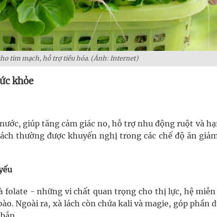
cho tim mạch, hỗ trợ tiêu hóa. (Ảnh: Internet)
sức khỏe
 nước, giúp tăng cảm giác no, hỗ trợ nhu động ruột và h
 lách thường được khuyến nghị trong các chế độ ăn giảm
 yếu
à folate - những vi chất quan trọng cho thị lực, hệ miễn
o. Ngoài ra, xà lách còn chứa kali và magie, góp phần d
 bắp.