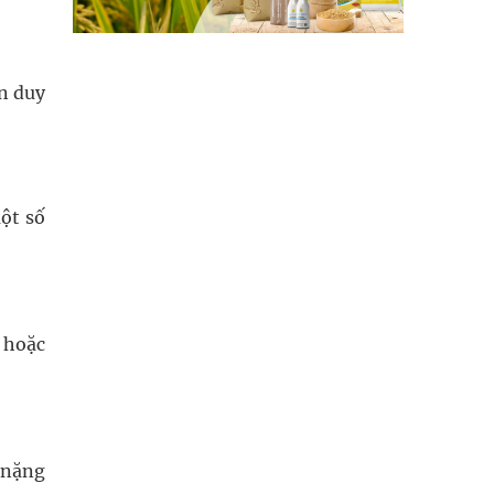
ần duy
ột số
y hoặc
y nặng