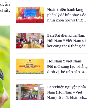
d, ăn
Hoàn thiện hành lang
chất,
pháp lý để bứt phá: Góc
nhìn khoa học và thực
tiễn tại Tọa đàm " Đề
xuất một số nội dung
Ban Đại diện phía Nam
cho Luật Y dược cổ
Hội Nam Y Việt Nam sơ
truyền Việt Nam"
kết công tác 6 tháng đầu
năm 2026
Hội Nam Y Việt Nam:
Đổi mới sáng tạo, khẳng
định vị thế trên nền tảng
y học cổ truyền và khoa
học hiện đại
Ban Thiện nguyện phía
Nam (Hội Nam y Việt
Nam) tổ chức khám chữa
bệnh y học cổ truyền và