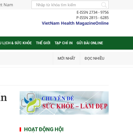
iệt Nam
E-ISSN 2734 - 9756
P-ISSN 2815 - 6285
VietNam Health MagazineOnline
U LỊCH & SỨC KHỎE
THẾ GIỚI
TẠP CHÍ IN
GỬI BÀI ONLINE
MỚI NHẤT
ĐỌC NHIỀU
ần
HOẠT ĐỘNG HỘI