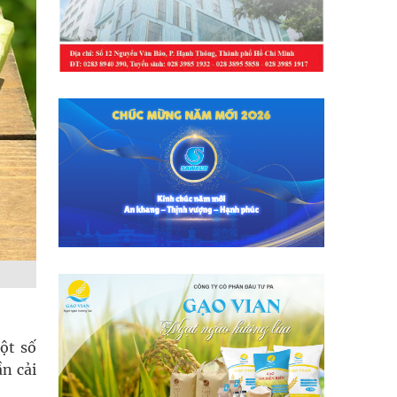
ột số
n cải