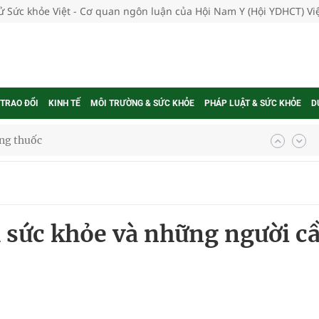
tử Sức khỏe Việt - Cơ quan ngôn luận của Hội Nam Y (Hội YDHCT) V
 TRAO ĐỔI
KINH TẾ
MÔI TRƯỜNG & SỨC KHỎE
PHÁP LUẬT & SỨC KHỎE
D
ợng thuốc
g, nhiệt độ cao nhất 35 độ
ch sức khỏe và những người c
kỳ, khám sàng lọc cho người dân
ông cực hiệu quả
 chuyên gia