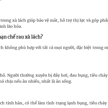
rong xà lách giúp bảo vệ mắt, hỗ trợ thị lực và góp ph
ình lão hóa.
ạn chế rau xà lách?
ch không phù hợp với tất cả mọi người, đặc biệt trong m
thô. Người thường xuyên bị đầy hơi, đau bụng, tiêu chả
hó chịu nếu ăn nhiều, nhất là ăn sống.
ch tính hàn, có thể làm tình trạng lạnh bụng, tiêu chả