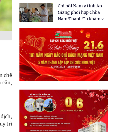
tặng quà cho 150 người
Chi hội Nam y tỉnh An
dân tại xã Tân Tập
Giang phối hợp Chùa
Nam Thạnh Tự khám và
cấp thuốc miễn phí cho
nhân dân
ạn chế
 cân,
 dịch,
uy trì