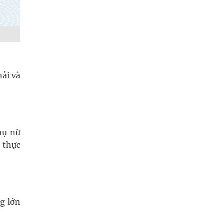
hải và
hụ nữ
 thực
g lớn