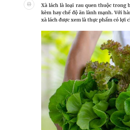
Nhiều lợi thế để nâng chất lượng y tế
Xà lách là loại rau quen thuộc trong
kèm hay chế độ ăn lành mạnh. Với hà
Vương Thành Công: Khi việc học bắt đầu từ trải 
xà lách được xem là thực phẩm có lợi 
Tầm soát sớm ung thư vú giúp cứu sống hàng ng
Giải pháp nâng cao thị lực thời hiện đại