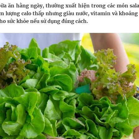
 bữa ăn hằng ngày, thường xuất hiện trong các món sala
m lượng calo thấp nhưng giàu nước, vitamin và khoáng 
nghiệm thực tế
cho sức khỏe nếu sử dụng đúng cách.
hìn phụ nữ mỗi năm