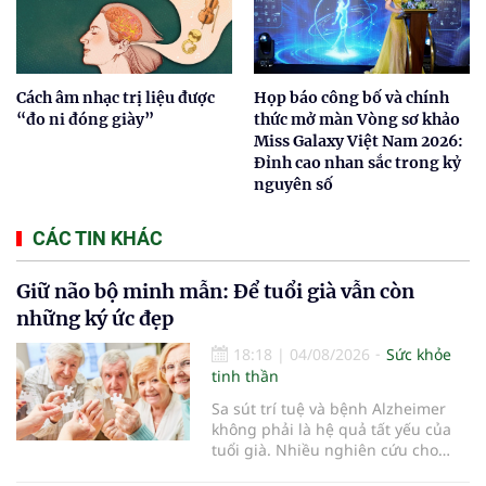
Cách âm nhạc trị liệu được
Họp báo công bố và chính
“đo ni đóng giày”
thức mở màn Vòng sơ khảo
Miss Galaxy Việt Nam 2026:
Đỉnh cao nhan sắc trong kỷ
nguyên số
CÁC TIN KHÁC
Giữ não bộ minh mẫn: Để tuổi già vẫn còn
những ký ức đẹp
18:18
|
04/08/2026
Sức khỏe
tinh thần
Sa sút trí tuệ và bệnh Alzheimer
không phải là hệ quả tất yếu của
tuổi già. Nhiều nghiên cứu cho
thấy, duy trì lối sống lành mạnh,