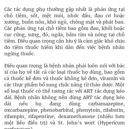
Các tác dụng phụ thường gặp nhất là phản ứng tại
chỗ tiêm, sốt, mệt mỏi, nhức đầu, đau cơ hoặc
xương, buồn nôn, khó ngủ, chóng mặt và phát ban.
Các phản ứng tại chỗ tiêm bao gồm đau, khối hoặc
cục cứng, sưng, đỏ, ngứa, bầm tím và nóng tại chỗ
tiêm. Điều quan trọng cần lưu ý là cảm giác khó chịu
do tiêm thuốc hiếm khi dẫn đến việc bệnh nhân
ngừng thuốc.
Điều quan trọng là bệnh nhân phải luôn nói với bác
sĩ của họ về tất cả các loại thuốc họ dùng, bao gồm
cả thuốc kê đơn và thuốc không kê đơn, vitamin và
các thực phẩm bổ sung chức năng từ thảo dược. Một
số loại thuốc có thể tương tác với ART tác dụng kéo
dài. Bệnh nhân không nên dùng ART tác dụng kéo
dài nếu họ đang dùng carbamazepine,
oxcarbazepine, phenobarbital, phenytoin, rifabutin,
rifampin, rifapentine, dexamethasone (nhiều hơn
một liều điều trị) và St. John's wort (Hypericum