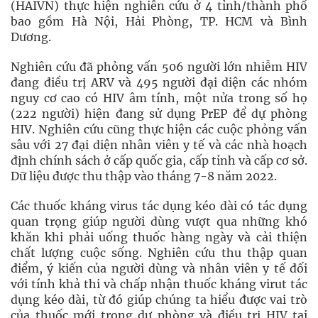
(HAIVN) thực hiện nghiên cứu ở 4 tỉnh/thành phố
bao gồm Hà Nội, Hải Phòng, TP. HCM và Bình
Dương.
Nghiên cứu đã phỏng vấn 506 người lớn nhiễm HIV
đang điều trị ARV và 495 người đại diện các nhóm
nguy cơ cao có HIV âm tính, một nửa trong số họ
(222 người) hiện đang sử dụng PrEP để dự phòng
HIV. Nghiên cứu cũng thực hiện các cuộc phỏng vấn
sâu với 27 đại diện nhân viên y tế và các nhà hoạch
định chính sách ở cấp quốc gia, cấp tỉnh và cấp cơ sở.
Dữ liệu được thu thập vào tháng 7-8 năm 2022.
Các thuốc kháng virus tác dụng kéo dài có tác dụng
quan trọng giúp người dùng vượt qua những khó
khăn khi phải uống thuốc hàng ngày và cải thiện
chất lượng cuộc sống. Nghiên cứu thu thập quan
điểm, ý kiến của người dùng và nhân viên y tế đối
với tính khả thi và chấp nhận thuốc kháng virut tác
dụng kéo dài, từ đó giúp chúng ta hiểu được vai trò
của thuốc mới trong dự phòng và điều trị HIV tại