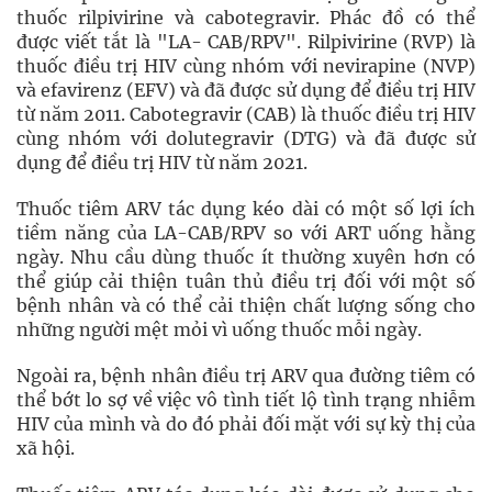
thuốc rilpivirine và cabotegravir. Phác đồ có thể
được viết tắt là "LA- CAB/RPV". Rilpivirine (RVP) là
thuốc điều trị HIV cùng nhóm với nevirapine (NVP)
và efavirenz (EFV) và đã được sử dụng để điều trị HIV
từ năm 2011. Cabotegravir (CAB) là thuốc điều trị HIV
cùng nhóm với dolutegravir (DTG) và đã được sử
dụng để điều trị HIV từ năm 2021.
Thuốc tiêm ARV tác dụng kéo dài có một số lợi ích
tiềm năng của LA-CAB/RPV so với ART uống hằng
ngày. Nhu cầu dùng thuốc ít thường xuyên hơn có
thể giúp cải thiện tuân thủ điều trị đối với một số
bệnh nhân và có thể cải thiện chất lượng sống cho
những người mệt mỏi vì uống thuốc mỗi ngày.
Ngoài ra, bệnh nhân điều trị ARV qua đường tiêm có
thể bớt lo sợ về việc vô tình tiết lộ tình trạng nhiễm
HIV của mình và do đó phải đối mặt với sự kỳ thị của
xã hội.