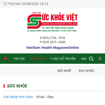
Thứ Hai 10/08/2026 14:12
E-ISSN 2734 - 9756
P-ISSN 2815 - 6285
VietNam Health MagazineOnline
NLINE
TIN TỨC
SỨC KHỎE
Y HỌC CỔ TRUYỀN
NGHIÊN CỨU TRA
MỚI NHẤT
ĐỌC NHIỀU
SỨC KHỎE
Sức khỏe tinh thần
Khỏe - Đẹp