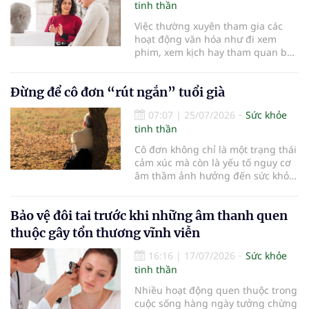
thời gian cấp cứu, tái thông mạch
tinh thần
máu não trong “thời gian vàng” có
Việc thường xuyên tham gia các
ý nghĩa quyết định đến khả năng
hoạt động văn hóa như đi xem
sống còn cũng như chất lượng
phim, xem kịch hay tham quan bảo
cuộc sống sau điều trị.
tàng không chỉ mang lại niềm vui
mà còn được chứng minh có thể
Đừng để cô đơn “rút ngắn” tuổi già
cải thiện sức khỏe tinh thần và
tăng cường sự gắn kết xã hội ở
07:07
|
25/07/2026
Sức khỏe
người cao tuổi…
tinh thần
Cô đơn không chỉ là một trạng thái
cảm xúc mà còn là yếu tố nguy cơ
âm thầm ảnh hưởng đến sức khỏe
và tuổi thọ của NCT. Bên cạnh chế
độ dinh dưỡng, vận động hợp lý
Bảo vệ đôi tai trước khi những âm thanh quen
hay kiểm soát bệnh mạn tính; duy
trì sự gắn kết với gia đình và cộng
thuộc gây tổn thương vĩnh viễn
đồng cũng là một “liều thuốc”
quan trọng giúp sống thọ.
16:16
|
17/07/2026
Sức khỏe
tinh thần
Nhiều hoạt động quen thuộc trong
cuộc sống hàng ngày tưởng chừng