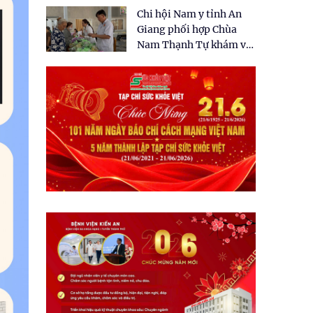
tặng quà cho 150 người
Chi hội Nam y tỉnh An
dân tại xã Tân Tập
Giang phối hợp Chùa
Nam Thạnh Tự khám và
cấp thuốc miễn phí cho
nhân dân