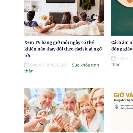
Xem TV hàng giờ mỗi ngày có thể
Cách âm nh
khiến não thay đổi theo cách ít ai ngờ
đóng giày
tới
04:04
|
thần
04:04
|
09/08/2026
Sức khỏe tinh
thần