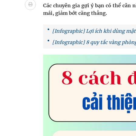
Dự báo thời tiết ngày 08/8/2026: Bắc Bộ nắng nón
Các chuyên gia gợi ý bạn có thể cân 
mái, giảm bớt căng thẳng.
Đắk Lắk: Đẩy nhanh tiến độ khám sức khỏe định 
Đề xuất cơ chế thu hút nhân lực, nâng cao chất lư
[Infographic] Lợi ích khi dùng mậ
[Infographic] 8 quy tắc vàng phòn
Xem TV hàng giờ mỗi ngày có thể khiến não thay đ