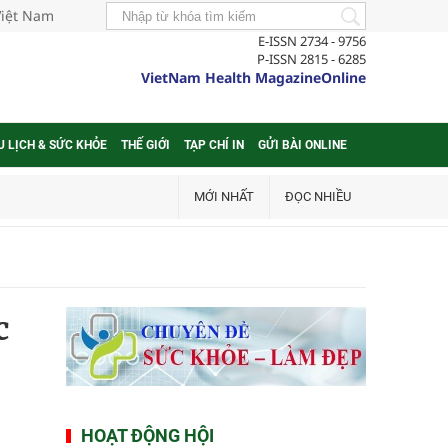
Việt Nam
E-ISSN 2734 - 9756
P-ISSN 2815 - 6285
VietNam Health MagazineOnline
U LỊCH & SỨC KHỎE
THẾ GIỚI
TẠP CHÍ IN
GỬI BÀI ONLINE
MỚI NHẤT
ĐỌC NHIỀU
c
HOẠT ĐỘNG HỘI