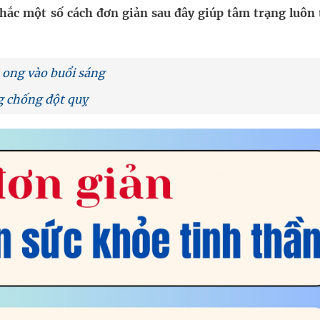
g, nhiệt độ cao nhất 35 độ
nhắc một số cách đơn giản sau đây giúp tâm trạng luôn 
kỳ, khám sàng lọc cho người dân
ợng y tế
t ong vào buổi sáng
g chống đột quỵ
ổi theo cách ít ai ngờ tới