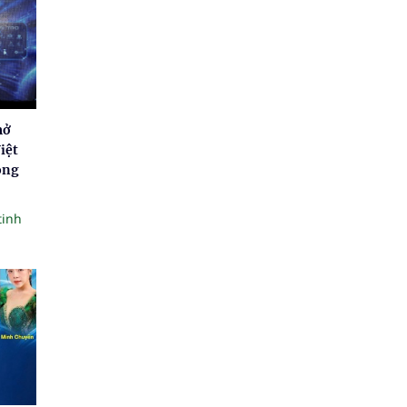
mở
iệt
ong
tinh