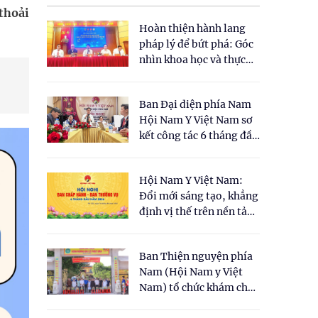
thoải
Hoàn thiện hành lang
pháp lý để bứt phá: Góc
nhìn khoa học và thực
tiễn tại Tọa đàm " Đề
xuất một số nội dung
Ban Đại diện phía Nam
cho Luật Y dược cổ
Hội Nam Y Việt Nam sơ
truyền Việt Nam"
kết công tác 6 tháng đầu
năm 2026
Hội Nam Y Việt Nam:
Đổi mới sáng tạo, khẳng
định vị thế trên nền tảng
y học cổ truyền và khoa
học hiện đại
Ban Thiện nguyện phía
Nam (Hội Nam y Việt
Nam) tổ chức khám chữa
bệnh y học cổ truyền và