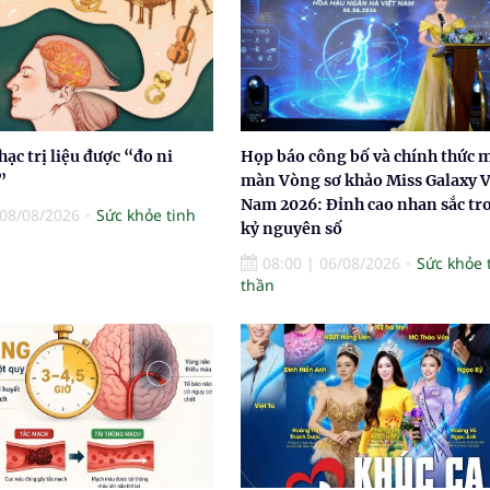
ạc trị liệu được “đo ni
Họp báo công bố và chính thức 
”
màn Vòng sơ khảo Miss Galaxy V
Nam 2026: Đỉnh cao nhan sắc tr
08/08/2026
Sức khỏe tinh
kỷ nguyên số
08:00
|
06/08/2026
Sức khỏe 
thần