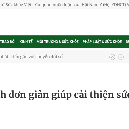
 tử Sức khỏe Việt - Cơ quan ngôn luận của Hội Nam Y (Hội YDHCT) 
 TRAO ĐỔI
KINH TẾ
MÔI TRƯỜNG & SỨC KHỎE
PHÁP LUẬT & SỨC KHỎE
D
hát triển gắn với chuyển đổi số
ờng Phú Thạnh
hìn phụ nữ mỗi năm
h đơn giản giúp cải thiện sứ
ợng thuốc