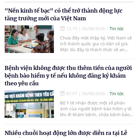
"Nền kinh tế bạc" có thể trở thành động lực
tăng trưởng mới của Việt Nam
15:15
|
06/08/2026
Tin tức
Chưa đầy một thập kỷ, Việt Nam sẽ
trở thành quốc gia có dân số già.
Mặc dù đây là thách thức về an
sinh xã hội, tuy nhiên cũng mở ra
"nền kinh tế bạc", lĩnh vực dự báo
có giá trị hàng tỷ USD.
Bệnh viện không được thu thêm tiền của người
bệnh bảo hiểm y tế nếu không đăng ký khám
theo yêu cầu
07:07
|
06/08/2026
Tin tức
Bộ Y tế nhận được một số phản
ánh của người bệnh bảo hiểm y tế
khi đi khám bệnh, chữa bệnh bảo
hiểm y tế đúng trình tự, thủ tục
quy định, không đăng ký khám
bệnh, chữa bệnh theo yêu cầu
Nhiều chuỗi hoạt động lớn được diễn ra tại Lễ
nhưng vẫn phải nộp thêm các chi