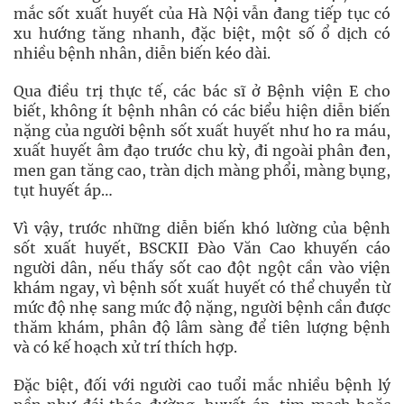
mắc sốt xuất huyết của Hà Nội vẫn đang tiếp tục có
xu hướng tăng nhanh, đặc biệt, một số ổ dịch có
nhiều bệnh nhân, diễn biến kéo dài.
Qua điều trị thực tế, các bác sĩ ở Bệnh viện E cho
biết, không ít bệnh nhân có các biểu hiện diễn biến
nặng của người bệnh sốt xuất huyết như ho ra máu,
xuất huyết âm đạo trước chu kỳ, đi ngoài phân đen,
men gan tăng cao, tràn dịch màng phổi, màng bụng,
tụt huyết áp…
Vì vậy, trước những diễn biến khó lường của bệnh
sốt xuất huyết, BSCKII Đào Văn Cao khuyến cáo
người dân, nếu thấy sốt cao đột ngột cần vào viện
khám ngay, vì bệnh sốt xuất huyết có thể chuyển từ
mức độ nhẹ sang mức độ nặng, người bệnh cần được
thăm khám, phân độ lâm sàng để tiên lượng bệnh
và có kế hoạch xử trí thích hợp.
Đặc biệt, đối với người cao tuổi mắc nhiều bệnh lý