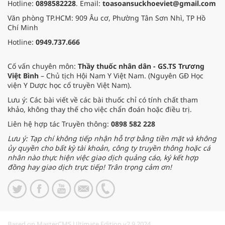
Hotline:
0898582228
. Email:
toasoansuckhoeviet@gmail.com
Văn phòng TP.HCM: 909 Âu cơ, Phường Tân Sơn Nhì, TP Hồ
Chí Minh
Hotline:
0949.737.666
Cố vấn chuyên môn:
Thầy thuốc nhân dân - GS.TS Trương
Việt Bình
– Chủ tịch Hội Nam Y Việt Nam. (Nguyên GĐ Học
viện Y Dược học cổ truyền Việt Nam).
Lưu ý: Các bài viết về các bài thuốc chỉ có tính chất tham
khảo, không thay thế cho việc chẩn đoán hoặc điều trị.
Liên hệ hợp tác Truyền thông:
0898 582 228
Lưu ý: Tạp chí không tiếp nhận hỗ trợ bằng tiền mặt và không
ủy quyền cho bất kỳ tài khoản, công ty truyền thông hoặc cá
nhân nào thực hiện việc giao dịch quảng cáo, ký kết hợp
đồng hay giao dịch trực tiếp! Trân trọng cảm ơn!
Based on MasterCMS Ultimate Edition v2.9 2024