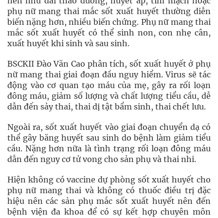
nền như đái tháo đường, huyết áp, tim mạch hoặc
phụ nữ mang thai mắc sốt xuất huyết thường diễn
biến nặng hơn, nhiều biến chứng. Phụ nữ mang thai
mắc sốt xuất huyết có thể sinh non, con nhẹ cân,
xuất huyết khi sinh và sau sinh.
BSCKII Đào Văn Cao phân tích, sốt xuất huyết ở phụ
nữ mang thai giai đoạn đầu nguy hiểm. Virus sẽ tác
động vào cơ quan tạo máu của mẹ, gây ra rối loạn
đông máu, giảm số lượng và chất lượng tiểu cầu, dễ
dẫn đến sảy thai, thai dị tật bẩm sinh, thai chết lưu.
Ngoài ra, sốt xuất huyết vào giai đoạn chuyển dạ có
thể gây băng huyết sau sinh do bệnh làm giảm tiểu
cầu. Nặng hơn nữa là tình trạng rối loạn đông máu
dẫn đến nguy cơ tử vong cho sản phụ và thai nhi.
Hiện không có vaccine dự phòng sốt xuất huyết cho
phụ nữ mang thai và không có thuốc điều trị đặc
hiệu nên các sản phụ mắc sốt xuất huyết nên đến
bệnh viện đa khoa để có sự kết hợp chuyên môn