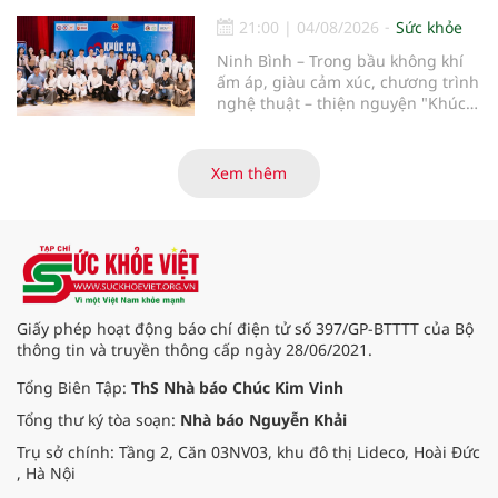
21:00
|
04/08/2026
Sức khỏe
Ninh Bình – Trong bầu không khí
ấm áp, giàu cảm xúc, chương trình
nghệ thuật – thiện nguyện "Khúc
ca Blouse trắng" đã chính thức
khởi động hành trình năm 2026 với
điểm dừng chân đầu tiên tại Bệnh
Xem thêm
viện Bạch Mai cơ sở Ninh Bình.
Giấy phép hoạt động báo chí điện tử số 397/GP-BTTTT của Bộ
thông tin và truyền thông cấp ngày 28/06/2021.
Tổng Biên Tập:
ThS Nhà báo Chúc Kim Vinh
Tổng thư ký tòa soạn:
Nhà báo Nguyễn Khải
Trụ sở chính: Tầng 2, Căn 03NV03, khu đô thị Lideco, Hoài Đức
, Hà Nội