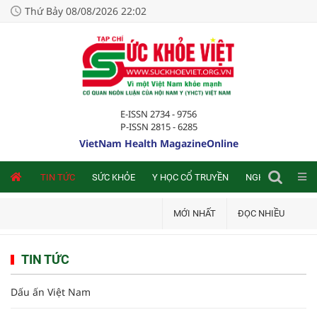
Thứ Bảy 08/08/2026 22:02
E-ISSN 2734 - 9756
P-ISSN 2815 - 6285
VietNam Health MagazineOnline
NLINE
TIN TỨC
SỨC KHỎE
Y HỌC CỔ TRUYỀN
NGHIÊN CỨU TRA
MỚI NHẤT
ĐỌC NHIỀU
TIN TỨC
Dấu ấn Việt Nam