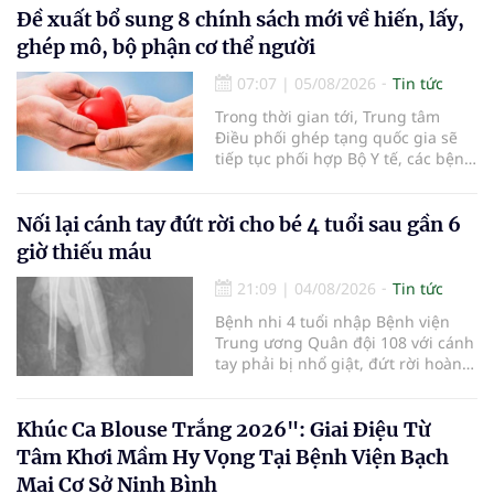
nhận 32.286.360 người, chiếm gần
Đề xuất bổ sung 8 chính sách mới về hiến, lấy,
30% dân số cả nước đã được khám
ghép mô, bộ phận cơ thể người
sức khỏe định kỳ năm nay.
07:07
|
05/08/2026
Tin tức
Trong thời gian tới, Trung tâm
Điều phối ghép tạng quốc gia sẽ
tiếp tục phối hợp Bộ Y tế, các bệnh
viện và các cơ quan liên quan để
mở rộng mạng lưới điều phối, tăng
cường truyền thông, hoàn thiện
Nối lại cánh tay đứt rời cho bé 4 tuổi sau gần 6
quy trình chuyên môn và hệ thống
giờ thiếu máu
pháp luật để thúc đẩy lĩnh vực
hiến và ghép mô tạng.
21:09
|
04/08/2026
Tin tức
Bệnh nhi 4 tuổi nhập Bệnh viện
Trung ương Quân đội 108 với cánh
tay phải bị nhổ giật, đứt rời hoàn
toàn do tai nạn giao thông. Dù
mạch máu, thần kinh bị tổn
thương nặng và thời gian thiếu
Khúc Ca Blouse Trắng 2026": Giai Điệu Từ
máu kéo dài, các bác sĩ đã tái lập
Tâm Khơi Mầm Hy Vọng Tại Bệnh Viện Bạch
tuần hoàn thành công sau ca vi
Mai Cơ Sở Ninh Bình
phẫu kéo dài 3 giờ.