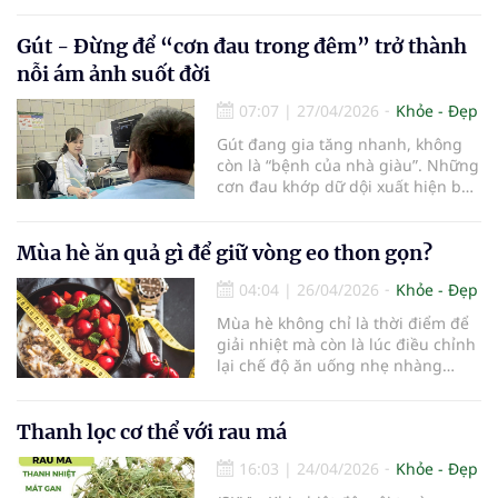
Gút - Đừng để “cơn đau trong đêm” trở thành
nỗi ám ảnh suốt đời
07:07
|
27/04/2026
Khỏe - Đẹp
Gút đang gia tăng nhanh, không
còn là “bệnh của nhà giàu”. Những
cơn đau khớp dữ dội xuất hiện bất
ngờ trong đêm không chỉ gây mất
ngủ mà còn là dấu hiệu cảnh báo
rối loạn chuyển hóa nguy hiểm, có
Mùa hè ăn quả gì để giữ vòng eo thon gọn?
thể dẫn tới biến chứng thận, tim
04:04
|
26/04/2026
Khỏe - Đẹp
mạch nếu không kiểm soát
Mùa hè không chỉ là thời điểm để
giải nhiệt mà còn là lúc điều chỉnh
lại chế độ ăn uống nhẹ nhàng
hơn...
Thanh lọc cơ thể với rau má
16:03
|
24/04/2026
Khỏe - Đẹp