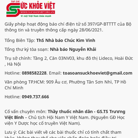
Giấy phép hoạt động báo chí điện tử số 397/GP-BTTTT của Bộ
thông tin và truyền thông cấp ngày 28/06/2021.
Tổng Biên Tập:
ThS Nhà báo Chúc Kim Vinh
Tổng thư ký tòa soạn:
Nhà báo Nguyễn Khải
Trụ sở chính: Tầng 2, Căn 03NV03, khu đô thị Lideco, Hoài Đức
, Hà Nội
Hotline:
0898582228
. Email:
toasoansuckhoeviet@gmail.com
Văn phòng TP.HCM: 909 Âu cơ, Phường Tân Sơn Nhì, TP Hồ
Chí Minh
Hotline:
0949.737.666
Cố vấn chuyên môn:
Thầy thuốc nhân dân - GS.TS Trương
Việt Bình
– Chủ tịch Hội Nam Y Việt Nam. (Nguyên GĐ Học
viện Y Dược học cổ truyền Việt Nam).
Lưu ý: Các bài viết về các bài thuốc chỉ có tính chất tham
khảo, không thay thế cho việc chẩn đoán hoặc điều trị.