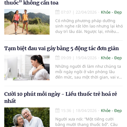
đến dinh dưỡng, giao tiếp và chất
thuốc” không cần toa
lượng cuộc sống.
07:07
|
22/04/2026
Khỏe - Đẹp
Có những phương pháp dưỡng
sinh nghe rất lớn lao nhưng lại khó
duy trì lâu dài. Ngược lại, nhiều
thói quen tưởng chừng đơn giản,
nếu được thực hiện đều đặn mỗi
ngày, lại mang đến lợi ích bền
Tạm biệt đau vai gáy bằng 5 động tác đơn giản
vững cho sức khỏe. Đi bộ, vươn thở
09:09
|
19/04/2026
Khỏe - Đẹp
và vận động nhẹ chính là nhữn
Những người đi làm như chúng ta
mỗi ngày ngồi ở văn phòng lâu
đến mức, sau một thời gian, vai và
cổ dường như bị cứng lại, vừa mỏi
vừa đau.
Cười 10 phút mỗi ngày - Liều thuốc trẻ hoá rẻ
nhất
15:36
|
18/04/2026
Khỏe - Đẹp
Người xưa nói: “Một tiếng cười
bằng mười thang thuốc bổ”. Câu