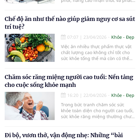
phổi, nâng cao nhận thức và phát
hiện sớm để giảm tử vong và gánh
nặng y tế.
Chế độ ăn như thế nào giúp giảm nguy cơ sa sút
trí tuệ?
07:07
|
23/04/2026
Khỏe - Đẹp
Việc ăn nhiều thực phẩm thực vật
chất lượng cao không chỉ tốt cho
sức khỏe tổng thể mà còn có thể
giúp bảo vệ não bộ, giảm nguy cơ
sa sút trí tuệ ngay cả khi thay đổi
thói quen ăn uống ở tuổi trung
Chăm sóc răng miệng người cao tuổi: Nền tảng
niên hoặc lớn hơn...
cho cuộc sống khỏe mạnh
16:20
|
22/04/2026
Khỏe - Đẹp
Trong bức tranh chăm sóc sức
khỏe toàn diện cho người cao tuổi,
sức khỏe răng miệng thường chưa
được quan tâm đúng mức. Tuy
nhiên, đây lại là yếu tố đóng vai trò
quan trọng, ảnh hưởng trực tiếp
Đi bộ, vươn thở, vận động nhẹ: Những “bài