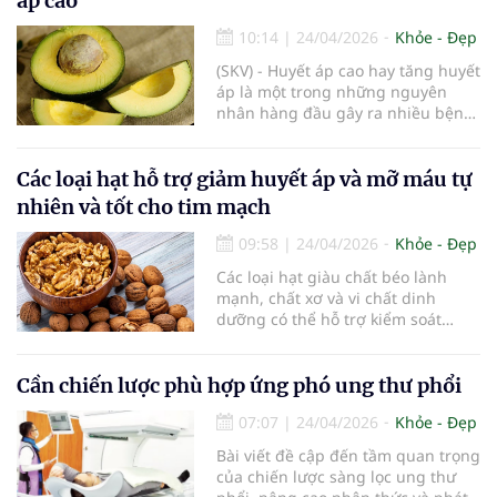
áp cao
10:14
|
24/04/2026
Khỏe - Đẹp
(SKV) - Huyết áp cao hay tăng huyết
áp là một trong những nguyên
nhân hàng đầu gây ra nhiều bệnh
mạn tính, bao gồm bệnh tim, đột
quỵ và suy thận trên toàn thế giới.
Các loại hạt hỗ trợ giảm huyết áp và mỡ máu tự
nhiên và tốt cho tim mạch
09:58
|
24/04/2026
Khỏe - Đẹp
Các loại hạt giàu chất béo lành
mạnh, chất xơ và vi chất dinh
dưỡng có thể hỗ trợ kiểm soát
huyết áp và cholesterol. Bổ sung
hợp lý vào chế độ ăn giúp cải thiện
sức khỏe tim mạch một cách tự
Cần chiến lược phù hợp ứng phó ung thư phổi
nhiên.
07:07
|
24/04/2026
Khỏe - Đẹp
Bài viết đề cập đến tầm quan trọng
của chiến lược sàng lọc ung thư