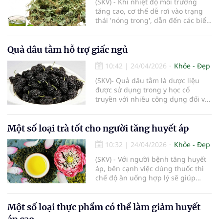
(SKV) - Khi nhiệt độ môi trường
tăng cao, cơ thể dễ rơi vào trạng
thái 'nóng trong', dẫn đến các biểu
hiện như nhiệt miệng, mẩn ngứa,
mụn nhọt... Trong dân gian, rau
má từ lâu đã được sử dụng giúp
Quả dâu tằm hỗ trợ giấc ngủ
giải nhiệt và thanh lọc cơ thể một
10:42
|
24/04/2026
Khỏe - Đẹp
cách hiệu quả, an toàn
(SKV)- Quả dâu tằm là dược liệu
được sử dụng trong y học cổ
truyền với nhiều công dụng đối với
sức khỏe. Một số bằng chứng
nghiên cứu cho thấy các hợp chất
trong dâu tằm có thể hỗ trợ cải
Một số loại trà tốt cho người tăng huyết áp
thiện chất lượng giấc ngủ, vì vậy
10:32
|
24/04/2026
Khỏe - Đẹp
thường được sử dụng như một
biện pháp hỗ trợ tự nhiên.
(SKV) - Với người bệnh tăng huyết
áp, bên cạnh việc dùng thuốc thì
chế độ ăn uống hợp lý sẽ giúp
kiểm soát tốt tình trạng bệnh.
Một số loại thực phẩm có thể làm giảm huyết