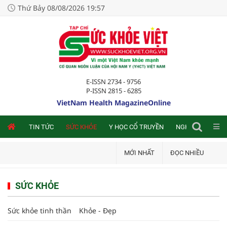
Thứ Bảy 08/08/2026 19:57
E-ISSN 2734 - 9756
P-ISSN 2815 - 6285
VietNam Health MagazineOnline
NLINE
TIN TỨC
SỨC KHỎE
Y HỌC CỔ TRUYỀN
NGHIÊN CỨU TRA
MỚI NHẤT
ĐỌC NHIỀU
SỨC KHỎE
Sức khỏe tinh thần
Khỏe - Đẹp