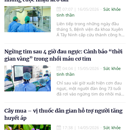
vắc xin đạt chuẩn quốc tế GSP
cùng nhiều hỗ trợ y tế thiết thực
07:07
|
16/05/2026
Sức khỏe
khác. Chương trình thể hiện sự
tinh thần
đồng hành của doanh nghiệp với
Liên tiếp trong những ngày đầu
Thành ủy, UBND và Sở Y tế TP.HCM
tháng 5, Bệnh viện đa khoa Xuyên
trong việc phát huy vai trò y tế tư
Á Tây Ninh cấp cứu thành công hai
nhân, tăng cường phối hợp công -
trường hợp nhồi máu cơ tim nguy
tư nhằm nâng cao sức khỏe cộng
hiểm. Đáng chú ý, một bệnh nhân
đồng và mở rộng cơ hội tiếp cận
Ngừng tim sau 4 giờ đau ngực: Cảnh báo “thời
mới 37 tuổi nhập viện trong tình
dịch vụ y tế chất lượng cao cho
trạng đau ngực dữ dội sau cuộc
gian vàng” trong nhồi máu cơ tim
người dân mọi vùng miền. Đây
nhậu cùng bạn bè.
cũng là minh chứng cho định
04:04
|
15/05/2026
Sức khỏe
hướng phát triển y tế dự phòng
tinh thần
hiện đại, chủ động, bền vững theo
tinh thần Nghị quyết 72 của Bộ
Chỉ sau vài giờ xuất hiện cơn đau
Chính trị, chú trọng chuyển từ
ngực, một người đàn ông 73 tuổi
chữa bệnh sang chủ động phòng
đã rơi vào ngừng tim do nhồi máu
bệnh bằng tiêm chủng vắc xin.
cơ tim cấp.
Cây mua – vị thuốc dân gian hỗ trợ người tăng
huyết áp
17:38
|
14/05/2026
Sức khỏe