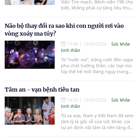
Viện Tim mạch, Bệnh viện 198 cho
biết, không phải cứ tăng liều thuốc
là huyết áp giảm. Có nhiều bệnh
nhân uống rất nhiều thuốc nhưng
Não bộ thay đổi ra sao khi con người rơi vào
huyết áp vẫn cao vì có thể một
bệnh lý tiềm ẩn chưa được phát
vòng xoáy ma túy?
hiện.
17:06
|
12/05/2026
Sức khỏe
tinh thần
Từ “nước vui”, bóng cười đến vape
pha chất hướng thần, các loại ma
túy thế hệ mới đang ngụy trang
dưới vẻ ngoài vô hại nhưng có thể
nhanh chóng phá hủy hệ thần
Tâm an - vạn bệnh tiêu tan
kinh, gây suy hô hấp, loạn nhịp
tim, thậm chí tử vong chỉ sau một
14:22
|
12/05/2026
Sức khỏe
lần thử.
tinh thần
Từ xa xưa, Nam y Việt Nam đã xem
tâm lý là gốc rễ của sức khỏe, coi
sự an định nội tâm là nền tảng để
thân thể tự điều hòa và hồi phục.
Ngày nay, y học hiện đại ngày càng