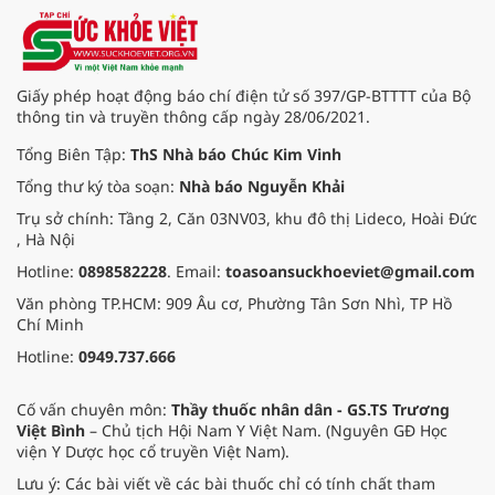
Giấy phép hoạt động báo chí điện tử số 397/GP-BTTTT của Bộ
thông tin và truyền thông cấp ngày 28/06/2021.
Tổng Biên Tập:
ThS Nhà báo Chúc Kim Vinh
Tổng thư ký tòa soạn:
Nhà báo Nguyễn Khải
Trụ sở chính: Tầng 2, Căn 03NV03, khu đô thị Lideco, Hoài Đức
, Hà Nội
Hotline:
0898582228
. Email:
toasoansuckhoeviet@gmail.com
Văn phòng TP.HCM: 909 Âu cơ, Phường Tân Sơn Nhì, TP Hồ
Chí Minh
Hotline:
0949.737.666
Cố vấn chuyên môn:
Thầy thuốc nhân dân - GS.TS Trương
Việt Bình
– Chủ tịch Hội Nam Y Việt Nam. (Nguyên GĐ Học
viện Y Dược học cổ truyền Việt Nam).
Lưu ý: Các bài viết về các bài thuốc chỉ có tính chất tham