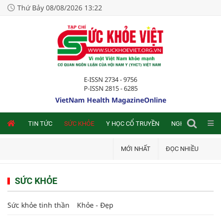
Thứ Bảy 08/08/2026 13:22
E-ISSN 2734 - 9756
P-ISSN 2815 - 6285
VietNam Health MagazineOnline
NLINE
TIN TỨC
SỨC KHỎE
Y HỌC CỔ TRUYỀN
NGHIÊN CỨU TRA
MỚI NHẤT
ĐỌC NHIỀU
SỨC KHỎE
Sức khỏe tinh thần
Khỏe - Đẹp