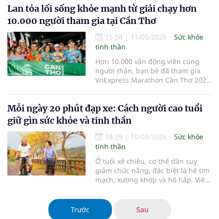
Lan tỏa lối sống khỏe mạnh từ giải chạy hơn
làm rõ mối liên hệ chặt chẽ giữa
cảm xúc, hệ thần kinh, miễn dịch
10.000 người tham gia tại Cần Thơ
và bệnh mạn tính.
15:58
|
11/05/2026
Sức khỏe
tinh thần
Hơn 10.000 vận động viên cùng
người thân, bạn bè đã tham gia
VnExpress Marathon Cần Thơ 2026
diễn ra từ ngày 8-10/5. Không chỉ
là một sự kiện thể thao quy mô lớn,
Mỗi ngày 20 phút đạp xe: Cách người cao tuổi
giải chạy còn góp phần lan tỏa tinh
thần rèn luyện sức khỏe, duy trì lối
giữ gìn sức khỏe và tinh thần
sống năng động và t
18:29
|
10/05/2026
Sức khỏe
tinh thần
Ở tuổi xế chiều, cơ thể dần suy
giảm chức năng, đặc biệt là hệ tim
mạch, xương khớp và hô hấp. Việc
duy trì vận động đều đặn đóng vai
trò quan trọng trong việc làm
chậm quá trình lão hóa.
Trước
Sau