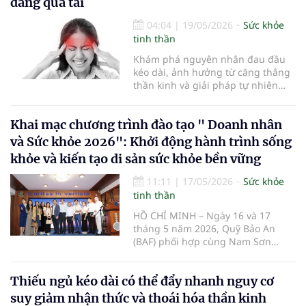
đang quá tải
04:04
|
19/05/2026
Sức khỏe
tinh thần
Khám phá nguyên nhân đau đầu
kéo dài, ảnh hưởng từ căng thẳng
thần kinh và giải pháp tự nhiên
giúp cân bằng hệ thần kinh hiệu
quả...
Khai mạc chương trình đào tạo " Doanh nhân
và Sức khỏe 2026": Khởi động hành trình sống
khỏe và kiến tạo di sản sức khỏe bền vững
11:11
|
17/05/2026
Sức khỏe
tinh thần
HỒ CHÍ MINH – Ngày 16 và 17
tháng 5 năm 2026, Quỹ Bảo An
(BAF) phối hợp cùng Nam Sơn
Oricare (NSO) đã chính thức tổ
chức buổi khai mạc chương trình
Thiếu ngủ kéo dài có thể đẩy nhanh nguy cơ
đào tạo đặc biệt mang tên "Doanh
nhân và Sức khỏe - Khởi động
suy giảm nhận thức và thoái hóa thần kinh