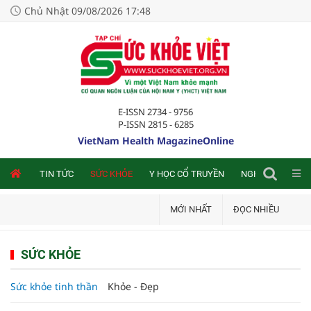
Chủ Nhật 09/08/2026 17:48
E-ISSN 2734 - 9756
P-ISSN 2815 - 6285
VietNam Health MagazineOnline
NLINE
TIN TỨC
SỨC KHỎE
Y HỌC CỔ TRUYỀN
NGHIÊN CỨU TRA
MỚI NHẤT
ĐỌC NHIỀU
SỨC KHỎE
Sức khỏe tinh thần
Khỏe - Đẹp