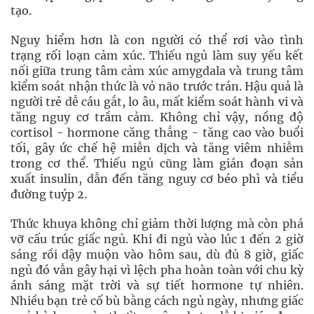
tạo.
Nguy hiểm hơn là con người có thể rơi vào tình
trạng rối loạn cảm xúc. Thiếu ngủ làm suy yếu kết
nối giữa trung tâm cảm xúc amygdala và trung tâm
kiểm soát nhận thức là vỏ não trước trán. Hậu quả là
người trẻ dễ cáu gắt, lo âu, mất kiểm soát hành vi và
tăng nguy cơ trầm cảm. Không chỉ vậy, nồng độ
cortisol - hormone căng thẳng - tăng cao vào buổi
tối, gây ức chế hệ miễn dịch và tăng viêm nhiễm
trong cơ thể. Thiếu ngủ cũng làm gián đoạn sản
xuất insulin, dẫn đến tăng nguy cơ béo phì và tiểu
đường tuýp 2.
Thức khuya không chỉ giảm thời lượng mà còn phá
vỡ cấu trúc giấc ngủ. Khi đi ngủ vào lúc 1 đến 2 giờ
sáng rồi dậy muộn vào hôm sau, dù đủ 8 giờ, giấc
ngủ đó vẫn gây hại vì lệch pha hoàn toàn với chu kỳ
ánh sáng mặt trời và sự tiết hormone tự nhiên.
Nhiều bạn trẻ cố bù bằng cách ngủ ngày, nhưng giấc