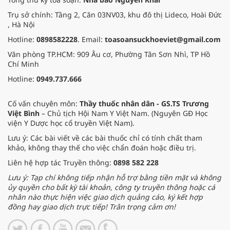
Trụ sở chính: Tầng 2, Căn 03NV03, khu đô thị Lideco, Hoài Đức
, Hà Nội
Hotline:
0898582228
. Email:
toasoansuckhoeviet@gmail.com
Văn phòng TP.HCM: 909 Âu cơ, Phường Tân Sơn Nhì, TP Hồ
Chí Minh
Hotline:
0949.737.666
Cố vấn chuyên môn:
Thầy thuốc nhân dân - GS.TS Trương
Việt Bình
– Chủ tịch Hội Nam Y Việt Nam. (Nguyên GĐ Học
viện Y Dược học cổ truyền Việt Nam).
Lưu ý: Các bài viết về các bài thuốc chỉ có tính chất tham
khảo, không thay thế cho việc chẩn đoán hoặc điều trị.
Liên hệ hợp tác Truyền thông:
0898 582 228
Lưu ý: Tạp chí không tiếp nhận hỗ trợ bằng tiền mặt và không
ủy quyền cho bất kỳ tài khoản, công ty truyền thông hoặc cá
nhân nào thực hiện việc giao dịch quảng cáo, ký kết hợp
đồng hay giao dịch trực tiếp! Trân trọng cảm ơn!