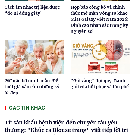
Cách âm nhạc trị liệu được
Họp báo công bố và chính
“đo ni đóng giày”
thức mở màn Vòng sơ khảo
Miss Galaxy Việt Nam 2026:
Đỉnh cao nhan sắc trong kỷ
nguyên số
Giữ não bộ minh mẫn: Để
"Giờ vàng" đột quỵ: Ranh
tuổi già vẫn còn những ký
giới của hồi phục và tàn phế
ức đẹp
CÁC TIN KHÁC
Từ sân khấu bệnh viện đến chuyến tàu yêu
thương: "Khúc ca Blouse trắng" viết tiếp lời tri