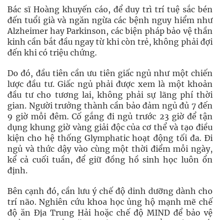
Bác sĩ Hoàng khuyến cáo, để duy trì trí tuệ sắc bén
đến tuổi già và ngăn ngừa các bệnh nguy hiểm như
Alzheimer hay Parkinson, các biện pháp bảo vệ thần
kinh cần bắt đầu ngay từ khi còn trẻ, không phải đợi
đến khi có triệu chứng.
Do đó, đầu tiên cần ưu tiên giấc ngủ như một chiến
lược đầu tư. Giấc ngủ phải được xem là một khoản
đầu tư cho tương lai, không phải sự lãng phí thời
gian. Người trưởng thành cần bảo đảm ngủ đủ 7 đến
9 giờ mỗi đêm. Cố gắng đi ngủ trước 23 giờ để tận
dụng khung giờ vàng giải độc của cơ thể và tạo điều
kiện cho hệ thống Glymphatic hoạt động tối đa. Đi
ngủ và thức dậy vào cùng một thời điểm mỗi ngày,
kể cả cuối tuần, để giữ đồng hồ sinh học luôn ổn
định.
Bên cạnh đó, cần lưu ý chế độ dinh dưỡng dành cho
trí não. Nghiên cứu khoa học ủng hộ mạnh mẽ chế
độ ăn Địa Trung Hải hoặc chế độ MIND để bảo vệ