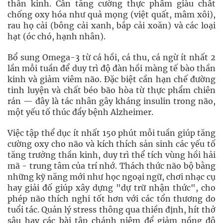
thần kinh. Cần tăng cường thực phẩm giàu chất
chống oxy hóa như quả mọng (việt quất, mâm xôi),
rau họ cải (bông cải xanh, bắp cải xoăn) và các loại
hạt (óc chó, hạnh nhân).
Bổ sung Omega-3 từ cá hồi, cá thu, cá ngừ ít nhất 2
lần mỗi tuần để duy trì độ đàn hồi màng tế bào thần
kinh và giảm viêm não. Đặc biệt cần hạn chế đường
tinh luyện và chất béo bão hòa từ thực phẩm chiên
rán — đây là tác nhân gây kháng insulin trong não,
một yếu tố thúc đẩy bệnh Alzheimer.
Việc tập thể dục ít nhất 150 phút mỗi tuần giúp tăng
cường oxy cho não và kích thích sản sinh các yếu tố
tăng trưởng thần kinh, duy trì thể tích vùng hồi hải
mã - trung tâm của trí nhớ. Thách thức não bộ bằng
những kỹ năng mới như học ngoại ngữ, chơi nhạc cụ
hay giải đố giúp xây dựng "dự trữ nhận thức", cho
phép não thích nghi tốt hơn với các tổn thương do
tuổi tác. Quản lý stress thông qua thiền định, hít thở
sâu hay các bài tập chánh niệm để giảm nồng độ