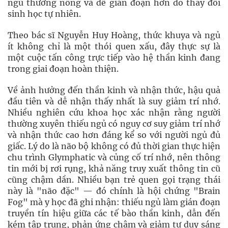
ngủ thường nông và dễ gián đoạn hơn do thay đổi
sinh học tự nhiên.
Theo bác sĩ Nguyễn Huy Hoàng, thức khuya và ngủ
ít không chỉ là một thói quen xấu, đây thực sự là
một cuộc tấn công trực tiếp vào hệ thần kinh đang
trong giai đoạn hoàn thiện.
Về ảnh hưởng đến thần kinh và nhận thức, hậu quả
đầu tiên và dễ nhận thấy nhất là suy giảm trí nhớ.
Nhiều nghiên cứu khoa học xác nhận rằng người
thường xuyên thiếu ngủ có nguy cơ suy giảm trí nhớ
và nhận thức cao hơn đáng kể so với người ngủ đủ
giấc. Lý do là não bộ không có đủ thời gian thực hiện
chu trình Glymphatic và củng cố trí nhớ, nên thông
tin mới bị rơi rụng, khả năng truy xuất thông tin cũ
cũng chậm dần. Nhiều bạn trẻ quen gọi trạng thái
này là "não đặc" — đó chính là hội chứng "Brain
Fog" mà y học đã ghi nhận: thiếu ngủ làm gián đoạn
truyền tín hiệu giữa các tế bào thần kinh, dẫn đến
kém tập trung, phản ứng chậm và giảm tư duy sáng