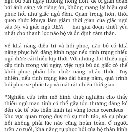
ngủ bù ban ngày thường nông hơn, dễ bị gián đoạn
bởi ánh sáng và tiếng ồn, không mang lại hiệu quả
phục hồi như giấc ngủ đêm. Quan trọng hơn, thói
quen thức khuya làm giảm thời gian của giấc ngủ
sâu N3 và giấc ngủ REM — hai giai đoạn thiết yếu
nhất cho thanh lọc não bộ và ổn định tâm thần.
Về khả năng điều trị và hồi phục, não bộ có khả
năng phục hồi đáng kinh ngạc nếu tình trạng thiếu
ngủ được cải thiện kịp thời. Với những đợt thiếu ngủ
cấp tính trong vài ngày, việc ngủ bù đủ giấc có thể
khôi phục phần lớn chức năng nhận thức. Tuy
nhiên, nếu tình trạng kéo dài hàng năm, quá trình
hồi phục sẽ phức tạp và mất rất nhiều thời gian.
"Nghiên cứu trên mô hình thực nghiệm cho thấy
thiếu ngủ mãn tính có thể gây tổn thương đáng kể
đến các tế bào thần kinh tại vùng locus coeruleus -
khu vực quan trọng duy trì sự tỉnh táo, và sự phục
hồi không phải lúc nào cũng hoàn toàn. Ở người
trên 40 tuổi, khả năng tự phục hồi của hệ thần kinh