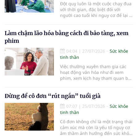
Đột quỵ luôn là một cuộc chạy đua
thần nhân ái, trách nhiệm của đội
với thời gian, đặc biệt đối với
ngũ thầy thuốc Nam y đối với
người cao tuổi khi nguy cơ để lại di
người có công với cách mạng.
chứng nặng nề hoặc mất khả năng
phục hồi rất cao nếu không được
Làm chậm lão hóa bằng cách đi bảo tàng, xem
cấp cứu kịp thời. Mỗi phút trôi qua
khi xảy ra đột quỵ, gần 2 triệu tế
phim
bào não có thể bị hủy hoại không
thể phục hồi. Vì vậy, việc rút ngắn
04:04
|
27/07/2026
Sức khỏe
thời gian cấp cứu, tái thông mạch
tinh thần
máu não trong “thời gian vàng” có
Việc thường xuyên tham gia các
ý nghĩa quyết định đến khả năng
hoạt động văn hóa như đi xem
sống còn cũng như chất lượng
phim, xem kịch hay tham quan bảo
cuộc sống sau điều trị.
tàng không chỉ mang lại niềm vui
mà còn được chứng minh có thể
Đừng để cô đơn “rút ngắn” tuổi già
cải thiện sức khỏe tinh thần và
tăng cường sự gắn kết xã hội ở
07:07
|
25/07/2026
Sức khỏe
người cao tuổi…
tinh thần
Cô đơn không chỉ là một trạng thái
cảm xúc mà còn là yếu tố nguy cơ
âm thầm ảnh hưởng đến sức khỏe