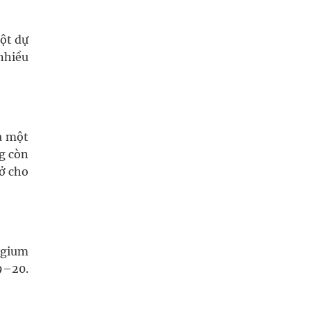
ột dự
 nhiều
a một
ng còn
mở cho
ygium
:9–20.