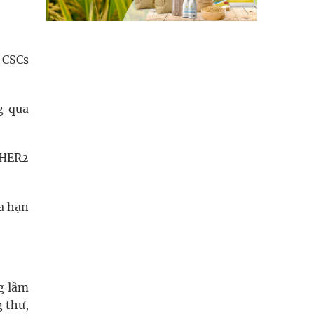
ì CSCs
g qua
 HER2
ừa hạn
g lâm
g thư,