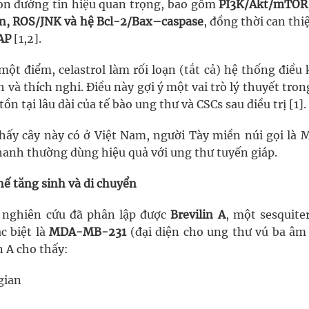
con đường tín hiệu quan trọng, bao gồm
PI3K/Akt/mTOR
n, ROS/JNK và hệ Bcl-2/Bax–caspase
, đồng thời can thi
AP
[1,2].
một điểm, celastrol làm rối loạn (tắt cả) hệ thống điều
 và thích nghi. Điều này gợi ý một vai trò lý thuyết tron
ồn tại lâu dài của tế bào ung thư và CSCs sau điều trị [1].
hấy cây này có ở Việt Nam, người Tày miền núi gọi là M
chanh thường dùng hiệu quả với ung thư tuyến giáp.
ế tăng sinh và di chuyển
c nghiên cứu đã phân lập được
Brevilin A
, một sesquite
c biệt là
MDA-MB-231
(đại diện cho ung thư vú ba âm 
n A cho thấy:
gian