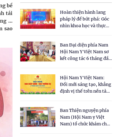
ong bề
Hoàn thiện hành lang
h tái
pháp lý để bứt phá: Góc
ắng …
nhìn khoa học và thực
m sao
tiễn tại Tọa đàm " Đề
xuất một số nội dung
Ban Đại diện phía Nam
cho Luật Y dược cổ
Hội Nam Y Việt Nam sơ
truyền Việt Nam"
kết công tác 6 tháng đầu
năm 2026
Hội Nam Y Việt Nam:
Đổi mới sáng tạo, khẳng
định vị thế trên nền tảng
y học cổ truyền và khoa
học hiện đại
Ban Thiện nguyện phía
Nam (Hội Nam y Việt
Nam) tổ chức khám chữa
bệnh y học cổ truyền và