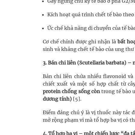
Gây ngừng chu kỳ tế bào ở pha G2/
Kích hoạt quá trình chết tế bào theo
Ức chế khả năng di chuyển của tế bà
Cơ chế chính được ghi nhận là
bất ho
sinh và kháng chết tế bào của ung thư 
3. Bán chi liên (Scutellaria barbata) 
Bán chi liên chứa nhiều flavonoid và
chiết xuất và một số hợp chất từ câ
protein chống sống còn
trong tế bào 
dương tính)
[5].
Điểm đáng chú ý là vị thuốc này tác 
mở rộng phạm vi mà tổ hợp ba vị có th
4. Tổ hợp ba vị – một chiến lược “đa t