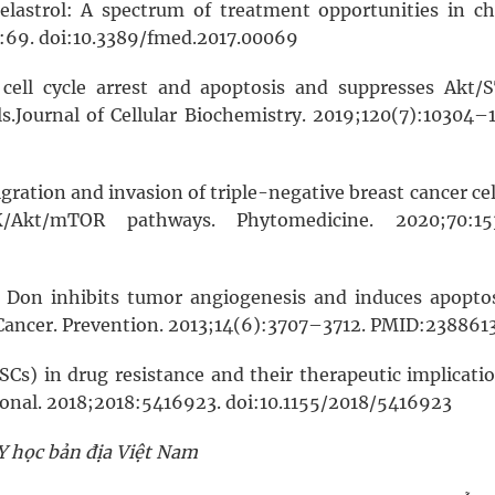
elastrol: A spectrum of treatment opportunities in ch
;4:69. doi:10.3389/fmed.2017.00069
s cell cycle arrest and apoptosis and suppresses Akt/
s.Journal of Cellular Biochemistry. 2019;120(7):10304–
igration and invasion of triple-negative breast cancer cel
Akt/mTOR pathways. Phytomedicine. 2020;70:15
 D. Don inhibits tumor angiogenesis and induces apopto
of Cancer. Prevention. 2013;14(6):3707–3712. PMID:238861
CSCs) in drug resistance and their therapeutic implicati
ional. 2018;2018:5416923. doi:10.1155/2018/5416923
Y học bản địa Việt Nam