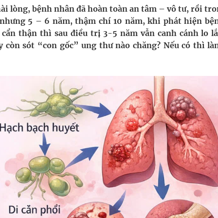
oàn quốc
hài lòng, bệnh nhân đã hoàn toàn an tâm – vô tư, rồi tr
 nhưng 5 – 6 năm, thậm chí 10 năm, khi phát hiện bện
g trưởng mới của Việt Nam
 cẩn thận thì sau điều trị 3-5 năm vẫn canh cánh lo l
ay còn sót “con gốc” ung thư nào chăng? Nếu có thì là
phương hai cấp trong quản lý hoạt động nha khoa,
uồn lực cho môi trường và cộng đồng