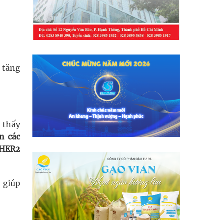
g tăng
 thấy
n các
(HER2
, giúp