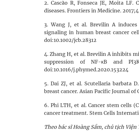
2. Cascão R, Fonseca JE, Moita LF. C
diseases. Frontiers in Medicine. 2017
3. Wang J, et al. Brevilin A induce
signaling in human breast cancer cell
doi:10.1002/jcb.28312
4. Zhang H, et al. Brevilin A inhibits m
suppression of NF-κB and PI3K/
doi:10.1016/j.phymed.2020.153224
5. Dai ZJ, et al. Scutellaria barbata
breast cancer. Asian Pacific Journal 
6. Phi LTH, et al. Cancer stem cells (
cancer treatment. Stem Cells Internat
Theo bác sĩ Hoàng Sầm, chủ tịch Viện 