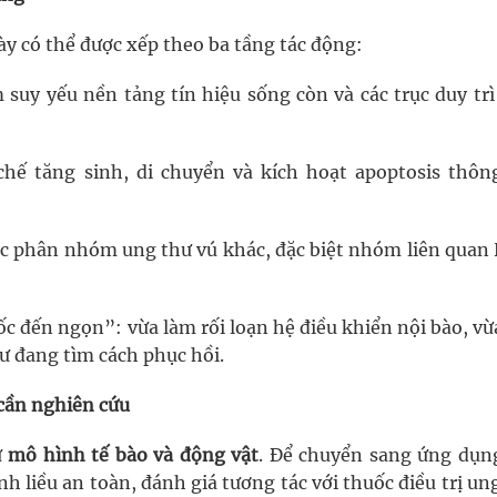
ày có thể được xếp theo ba tầng tác động:
m suy yếu nền tảng tín hiệu sống còn và các trục duy tr
 chế tăng sinh, di chuyển và kích hoạt apoptosis thôn
các phân nhóm ung thư vú khác, đặc biệt nhóm liên quan
 gốc đến ngọn”: vừa làm rối loạn hệ điều khiển nội bào, v
hư đang tìm cách phục hồi.
 cần nghiên cứu
ừ
mô hình tế bào và động vật
. Để chuyển sang ứng dụn
nh liều an toàn, đánh giá tương tác với thuốc điều trị un