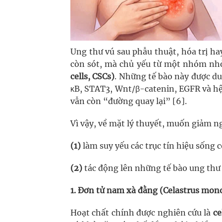
Ung thư vú sau phẫu thuật, hóa trị ha
còn sót, mà chủ yếu từ một nhóm nhỏ
cells, CSCs)
. Những tế bào này được du
κB, STAT3, Wnt/β-catenin, EGFR và hệ
vẫn còn “đường quay lại” [6].
Vì vậy, về mặt lý thuyết, muốn giảm ng
(1)
làm suy yếu các trục tín hiệu sống 
(2)
tác động lên những tế bào ung thư c
1. Đơn tử nam xà đằng (Celastrus mon
Hoạt chất chính được nghiên cứu là
ce