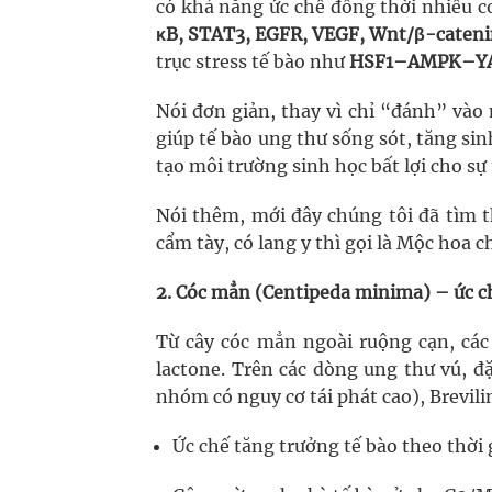
có khả năng ức chế đồng thời nhiều 
κB, STAT3, EGFR, VEGF, Wnt/β-cateni
trục stress tế bào như
HSF1–AMPK–Y
Nói đơn giản, thay vì chỉ “đánh” vào 
giúp tế bào ung thư sống sót, tăng sinh
tạo môi trường sinh học bất lợi cho sự t
Nói thêm, mới đây chúng tôi đã tìm t
cẩm tày, có lang y thì gọi là Mộc hoa 
2. Cóc mẳn (Centipeda minima) – ức ch
Từ cây cóc mẳn ngoài ruộng cạn, cá
lactone. Trên các dòng ung thư vú, đặ
nhóm có nguy cơ tái phát cao), Brevili
Ức chế tăng trưởng tế bào theo thời 