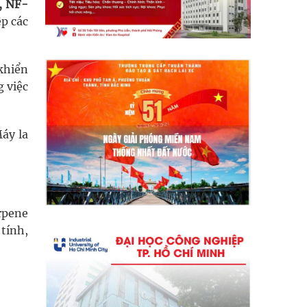
, NF-
ệp các
 khiển
g việc
áy la
rpene
tính,