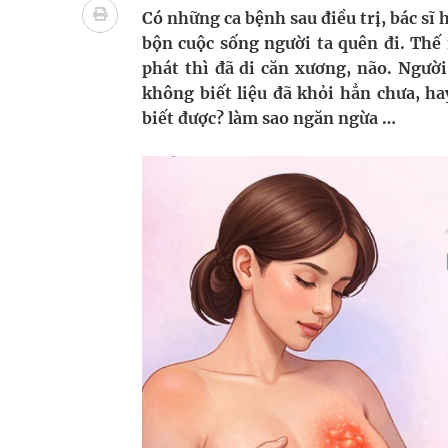
Xây dựng bản đồ mạng lưới cấp cứu ngoại viện t
Có những ca bệnh sau điều trị, bác sĩ 
bộn cuộc sống người ta quên đi. Thế
"Nền kinh tế bạc" có thể trở thành động lực tăn
phát thì đã di căn xương, não. Người
không biết liệu đã khỏi hẳn chưa, h
Quảng Trị: Phát huy vai trò của chính quyền địa 
biết được? làm sao ngăn ngừa …
bảo vệ sức khỏe Nhân dân
Không chỉ cắt tóc, Đông Tây Barbershop dành ng