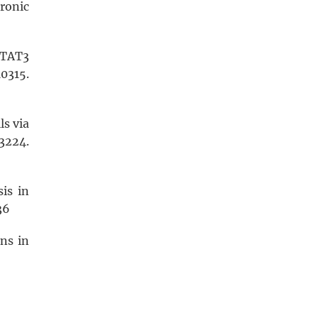
ronic
STAT3
10315.
ls via
3224.
sis in
36
ons in