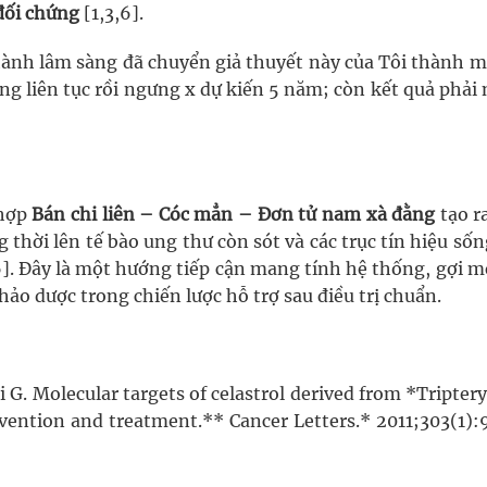
đối chứng
[1,3,6].
ành lâm sàng đã chuyển giả thuyết này của Tôi thành m
g liên tục rồi ngưng x dự kiến 5 năm; còn kết quả phải
 hợp
Bán chi liên – Cóc mẳn – Đơn tử nam xà đằng
tạo r
thời lên tế bào ung thư còn sót và các trục tín hiệu số
6]. Đây là một hướng tiếp cận mang tính hệ thống, gợi 
hảo dược trong chiến lược hỗ trợ sau điều trị chuẩn.
G. Molecular targets of celastrol derived from *Tripter
revention and treatment.** Cancer Letters.* 2011;303(1)