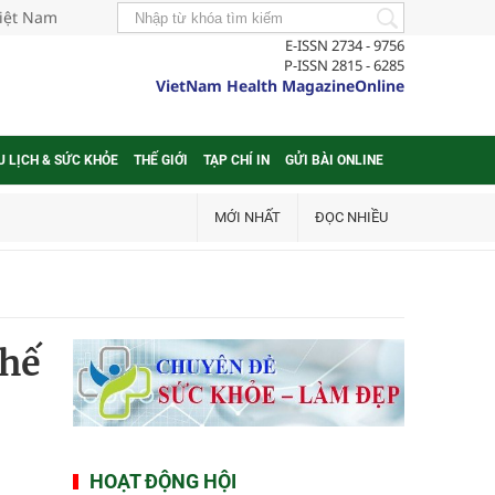
Việt Nam
E-ISSN 2734 - 9756
P-ISSN 2815 - 6285
VietNam Health MagazineOnline
U LỊCH & SỨC KHỎE
THẾ GIỚI
TẠP CHÍ IN
GỬI BÀI ONLINE
MỚI NHẤT
ĐỌC NHIỀU
chế
HOẠT ĐỘNG HỘI