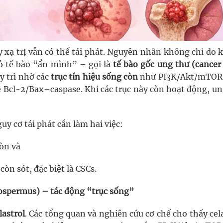
y xạ trị vẫn có thể tái phát. Nguyên nhân không chỉ do 
 tế bào “ẩn mình” – gọi là
tế bào gốc ung thư (cancer
y trì nhờ các
trục tín hiệu sống còn
như PI3K/Akt/mTOR
 Bcl-2/Bax–caspase. Khi các trục này còn hoạt động, un
uy cơ tái phát cần làm hai việc:
còn và
òn sót, đặc biệt là CSCs.
ospermus) – tác động “trục sống”
lastrol
. Các tổng quan và nghiên cứu cơ chế cho thấy cel