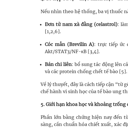
Nếu nhìn theo hệ thống, ba vị thuốc n
Đơn tử nam xà đằng (celastrol)
: là
[1,2,6].
Cóc mẳn (Brevilin A)
: trực tiếp ức
Akt/STAT3/NF-κB [3,4].
Bán chi liên
: bổ sung tác động lên 
và các protein chống chết tế bào [5].
Về lý thuyết, đây là cách tiếp cận “từ
chế hành vi sinh học của tế bào ung t
5. Giới hạn khoa học và khoảng trống
Phần lớn bằng chứng hiện nay đến t
sàng, cần chuẩn hóa chiết xuất, xác đị