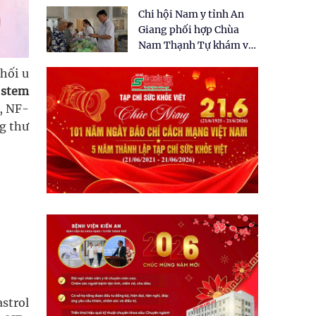
tặng quà cho 150 người
Chi hội Nam y tỉnh An
dân tại xã Tân Tập
Giang phối hợp Chùa
Nam Thạnh Tự khám và
cấp thuốc miễn phí cho
khối u
nhân dân
 stem
, NF-
g thư
astrol