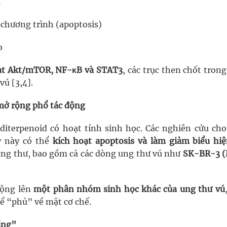
M
 chương trình (apoptosis)
o
ạt Akt/mTOR, NF-κB và STAT3
, các trục then chốt tron
vú [3,4].
– mở rộng phổ tác động
 diterpenoid có hoạt tính sinh học. Các nghiên cứu cho
y này có thể
kích hoạt apoptosis và làm giảm biểu hiệ
ung thư, bao gồm cả các dòng ung thư vú như
SK-BR-3 
động lên
một phân nhóm sinh học khác của ung thư vú
ể “phủ” về mặt cơ chế.
ầng”