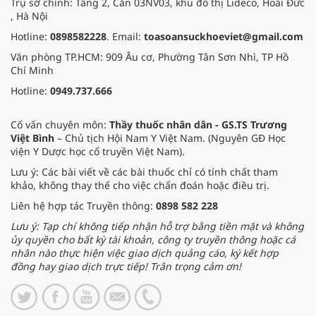
Trụ sở chính: Tầng 2, Căn 03NV03, khu đô thị Lideco, Hoài Đức
, Hà Nội
Hotline:
0898582228
. Email:
toasoansuckhoeviet@gmail.com
Văn phòng TP.HCM: 909 Âu cơ, Phường Tân Sơn Nhì, TP Hồ
Chí Minh
Hotline:
0949.737.666
Cố vấn chuyên môn:
Thầy thuốc nhân dân - GS.TS Trương
Việt Bình
– Chủ tịch Hội Nam Y Việt Nam. (Nguyên GĐ Học
viện Y Dược học cổ truyền Việt Nam).
Lưu ý: Các bài viết về các bài thuốc chỉ có tính chất tham
khảo, không thay thế cho việc chẩn đoán hoặc điều trị.
Liên hệ hợp tác Truyền thông:
0898 582 228
Lưu ý: Tạp chí không tiếp nhận hỗ trợ bằng tiền mặt và không
ủy quyền cho bất kỳ tài khoản, công ty truyền thông hoặc cá
nhân nào thực hiện việc giao dịch quảng cáo, ký kết hợp
đồng hay giao dịch trực tiếp! Trân trọng cảm ơn!