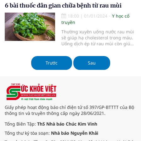
6 bài thuốc dân gian chữa bệnh từ rau mùi
18:00
|
01/01/2024
Y học cổ
truyền
Thường xuyên uống nước rau mùi
sẽ giúp hạ cholesterol trong máu.
Uống dịch ép từ rau mùi còn giúp
bổ sung cho cơ thể một lượng lớn
các vitamin như A, C, B1...
Trước
Sau
Giấy phép hoạt động báo chí điện tử số 397/GP-BTTTT của Bộ
thông tin và truyền thông cấp ngày 28/06/2021.
Tổng Biên Tập:
ThS Nhà báo Chúc Kim Vinh
Tổng thư ký tòa soạn:
Nhà báo Nguyễn Khải