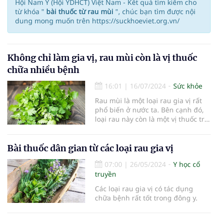
Hội Nam Y (Hội YDHCT) Việt Nam - Kết quả tìm kiếm cho
từ khóa "
bài thuốc từ rau mùi
", chúc bạn tìm được nội
dung mong muốn trên https://suckhoeviet.org.vn/
Không chỉ làm gia vị, rau mùi còn là vị thuốc
chữa nhiều bệnh
16:01
|
16/07/2024
Sức khỏe
Rau mùi là một loại rau gia vị rất
phổ biến ở nước ta. Bên cạnh đó,
loại rau này còn là một vị thuốc trị
bệnh hiệu quả.
Bài thuốc dân gian từ các loại rau gia vị
07:00
|
26/05/2024
Y học cổ
truyền
Các loại rau gia vị có tác dụng
chữa bệnh rất tốt trong đông y.