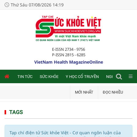
Thứ Sáu 07/08/2026 14:19
E-ISSN 2734 - 9756
P-ISSN 2815 - 6285
VietNam Health MagazineOnline
NLINE
TIN TỨC
SỨC KHỎE
Y HỌC CỔ TRUYỀN
NGHIÊN CỨU TRA
MỚI NHẤT
ĐỌC NHIỀU
TAGS
Tạp chí điện tử Sức khỏe Việt - Cơ quan ngôn luận của