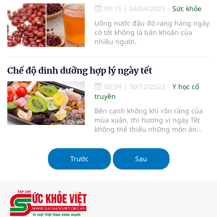
09:15
|
04/04/2023
Sức khỏe
Uống nước đậu đỏ rang hàng ngày
có tốt không là băn khoăn của
nhiều người.
Chế độ dinh dưỡng hợp lý ngày tết
08:04
|
30/12/2022
Y học cổ
truyền
Bên cạnh không khí rộn ràng của
mùa xuân, thì hương vị ngày Tết
không thể thiếu những món ăn
ngon và lạ. Tuy nhiên, nếu không
đảm bảo chế độ dinh dưỡng khoa
học, hợp lý rất dễ xảy ra nhiều
Trước
Sau
nguy cơ đối với sức khỏe. Vậy,
chúng ta cần lưu những ý gì để có
m