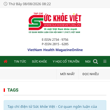
Thứ Bảy 08/08/2026 08:22
E-ISSN 2734 - 9756
P-ISSN 2815 - 6285
VietNam Health MagazineOnline
NLINE
TIN TỨC
SỨC KHỎE
Y HỌC CỔ TRUYỀN
NGHIÊN CỨU TRA
MỚI NHẤT
ĐỌC NHIỀU
TAGS
Tạp chí điện tử Sức khỏe Việt - Cơ quan ngôn luận của