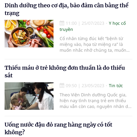
Dinh dưỡng theo cơ địa, bảo đảm cân bằng thể
trạng
11:00
|
25/07/2023
Y học cổ
truyền
Cổ nhân từng đúc kết “bệnh từ
miệng vào, họa từ miệng ra” là
muốn nhắc nhở chúng ta, muốn
tránh khỏi bệnh tật, giữ gìn cơ thể
khỏe mạnh, điều quan trọng nhất
Thiếu máu ở trẻ không đơn thuần là do thiếu
mà mình có thể hoàn toàn kiểm
soát được chính là chế độ
sắt
09:50
|
23/05/2023
Tin tức
Theo Viện Dinh dưỡng Quốc gia,
hiện nay tình trạng trẻ em thiếu
máu vẫn còn cao, nguyên nhân do
thiếu nhiều vi chất dinh dưỡng.
Uống nước đậu đỏ rang hàng ngày có tốt
không?