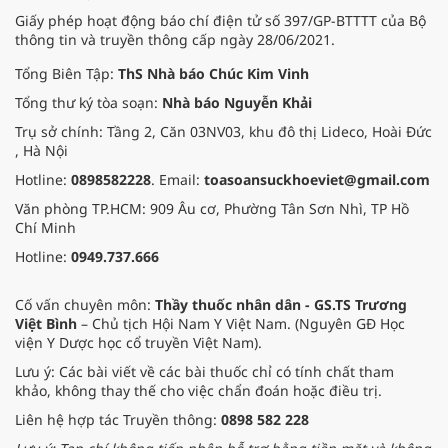
Giấy phép hoạt động báo chí điện tử số 397/GP-BTTTT của Bộ
thông tin và truyền thông cấp ngày 28/06/2021.
Tổng Biên Tập:
ThS Nhà báo Chúc Kim Vinh
Tổng thư ký tòa soạn:
Nhà báo Nguyễn Khải
Trụ sở chính: Tầng 2, Căn 03NV03, khu đô thị Lideco, Hoài Đức
, Hà Nội
Hotline:
0898582228
. Email:
toasoansuckhoeviet@gmail.com
Văn phòng TP.HCM: 909 Âu cơ, Phường Tân Sơn Nhì, TP Hồ
Chí Minh
Hotline:
0949.737.666
Cố vấn chuyên môn:
Thầy thuốc nhân dân - GS.TS Trương
Việt Bình
– Chủ tịch Hội Nam Y Việt Nam. (Nguyên GĐ Học
viện Y Dược học cổ truyền Việt Nam).
Lưu ý: Các bài viết về các bài thuốc chỉ có tính chất tham
khảo, không thay thế cho việc chẩn đoán hoặc điều trị.
Liên hệ hợp tác Truyền thông:
0898 582 228