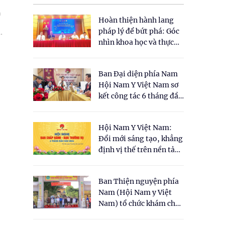
h
Hoàn thiện hành lang
pháp lý để bứt phá: Góc
nhìn khoa học và thực
tiễn tại Tọa đàm " Đề
xuất một số nội dung
Ban Đại diện phía Nam
cho Luật Y dược cổ
Hội Nam Y Việt Nam sơ
truyền Việt Nam"
kết công tác 6 tháng đầu
năm 2026
Hội Nam Y Việt Nam:
Đổi mới sáng tạo, khẳng
định vị thế trên nền tảng
y học cổ truyền và khoa
học hiện đại
Ban Thiện nguyện phía
Nam (Hội Nam y Việt
Nam) tổ chức khám chữa
bệnh y học cổ truyền và