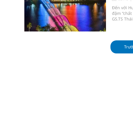
Vương Thành Công: Khi việc học bắt đầu từ trải 
Đến với Hu
đậm “chất 
Chấn chỉnh hoạt động kinh doanh dược liệu
GS.TS Thái
“Chất Huế l
Súp lơ xanh mang đến hy vọng mới trong phòng 
Triển khai đồng bộ các giải pháp quản lý chất lư
Trư