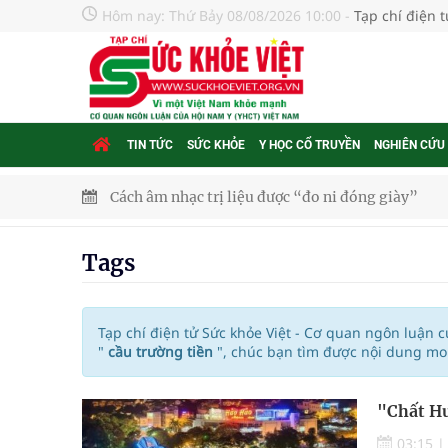
Hôm nay:
Thứ Bảy 08/08/2026 10:00
-
Tạp chí điện 
TIN TỨC
SỨC KHỎE
Y HỌC CỔ TRUYỀN
NGHIÊN CỨU
Cách âm nhạc trị liệu được “đo ni đóng giày”
Dự báo thời tiết ngày 08/8/2026: Bắc Bộ nắng nón
Tags
Đắk Lắk: Đẩy nhanh tiến độ khám sức khỏe định 
Tổng hợp những cách trị thâm body nách, bẹn, m
Tạp chí điện tử Sức khỏe Việt - Cơ quan ngôn luận 
"
cầu trường tiền
", chúc bạn tìm được nội dung mo
Tỷ lệ tật khúc xạ ở trẻ gia tăng: Khuyến nghị của
"Chất Hu
Nhiều lợi thế để nâng chất lượng y tế
03:15