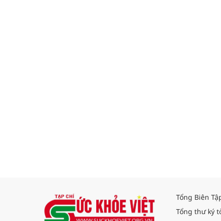
Tổng Biên Tậ
Tổng thư ký t