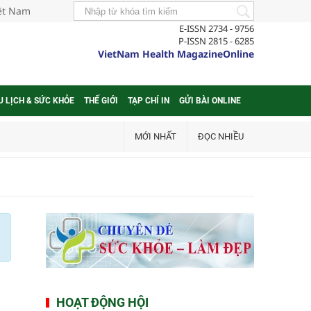
iệt Nam
E-ISSN 2734 - 9756
P-ISSN 2815 - 6285
VietNam Health MagazineOnline
U LỊCH & SỨC KHỎE
THẾ GIỚI
TẠP CHÍ IN
GỬI BÀI ONLINE
MỚI NHẤT
ĐỌC NHIỀU
HOẠT ĐỘNG HỘI