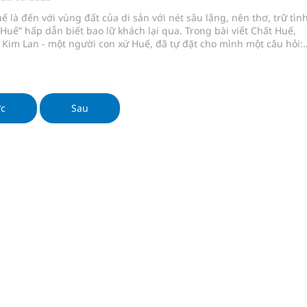
nghiệm thực tế
ế là đến với vùng đất của di sản với nét sâu lắng, nên thơ, trữ tìn
Huế” hấp dẫn biết bao lữ khách lại qua. Trong bài viết Chất Huế,
 Kim Lan - một người con xứ Huế, đã tự đặt cho mình một câu hỏi:
à chi?”. Đi tìm
ngừa ung thư
ợng thuốc
ớc
Sau