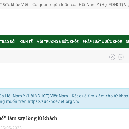
tử Sức khỏe Việt - Cơ quan ngôn luận của Hội Nam Y (Hội YDHCT) V
 TRAO ĐỔI
KINH TẾ
MÔI TRƯỜNG & SỨC KHỎE
PHÁP LUẬT & SỨC KHỎE
D
g, nhiệt độ cao nhất 35 độ
kỳ, khám sàng lọc cho người dân
ông cực hiệu quả
của Hội Nam Y (Hội YDHCT) Việt Nam - Kết quả tìm kiếm cho từ khóa
ng muốn trên https://suckhoeviet.org.vn/
 chuyên gia
ế" làm say lòng lữ khách
|
25/05/2023