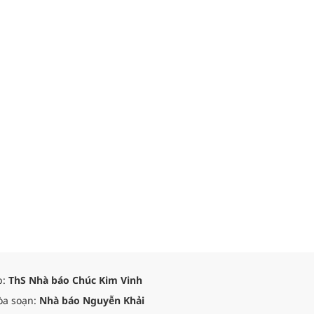
p:
ThS Nhà báo Chúc Kim Vinh
òa soạn:
Nhà báo Nguyễn Khải