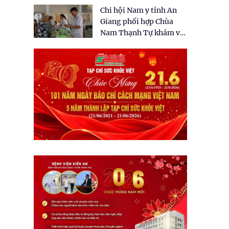
tặng quà cho 150 người
Chi hội Nam y tỉnh An
dân tại xã Tân Tập
Giang phối hợp Chùa
Nam Thạnh Tự khám và
cấp thuốc miễn phí cho
nhân dân