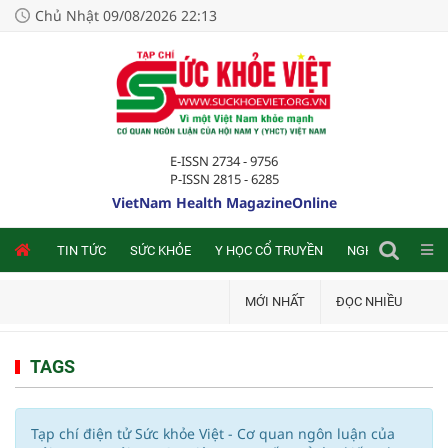
Chủ Nhật 09/08/2026 22:13
E-ISSN 2734 - 9756
P-ISSN 2815 - 6285
VietNam Health MagazineOnline
NLINE
TIN TỨC
SỨC KHỎE
Y HỌC CỔ TRUYỀN
NGHIÊN CỨU TRA
MỚI NHẤT
ĐỌC NHIỀU
TAGS
Tạp chí điện tử Sức khỏe Việt - Cơ quan ngôn luận của