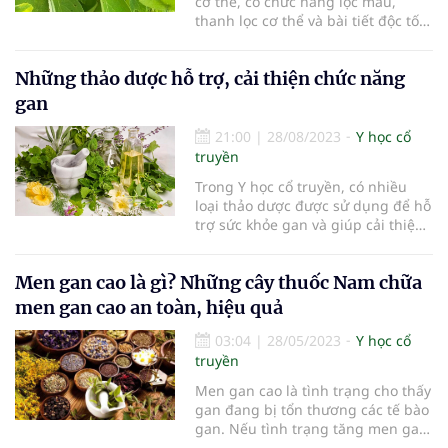
cơ thể, có chức năng lọc máu,
thanh lọc cơ thể và bài tiết độc tố.
Tuy nhiên, vì nhiều lý do khác
nhau, lá gan của chúng ta dễ bị
Những thảo dược hỗ trợ, cải thiện chức năng
tổn thương và suy giảm chức
năng.
gan
21:00
|
28/08/2023
Y học cổ
truyền
Trong Y học cổ truyền, có nhiều
loại thảo dược được sử dụng để hỗ
trợ sức khỏe gan và giúp cải thiện
chức năng giải độc của gan.
Men gan cao là gì? Những cây thuốc Nam chữa
men gan cao an toàn, hiệu quả
03:04
|
28/05/2023
Y học cổ
truyền
Men gan cao là tình trạng cho thấy
gan đang bị tổn thương các tế bào
gan. Nếu tình trạng tăng men gan
xảy ra kéo dài mà không điều trị sẽ