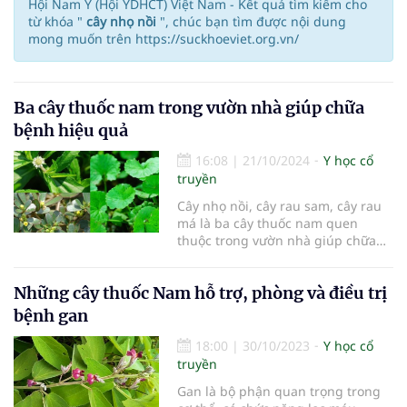
Hội Nam Y (Hội YDHCT) Việt Nam - Kết quả tìm kiếm cho
từ khóa "
cây nhọ nồi
", chúc bạn tìm được nội dung
mong muốn trên https://suckhoeviet.org.vn/
Ba cây thuốc nam trong vườn nhà giúp chữa
bệnh hiệu quả
16:08
|
21/10/2024
Y học cổ
truyền
Cây nhọ nồi, cây rau sam, cây rau
má là ba cây thuốc nam quen
thuộc trong vườn nhà giúp chữa
nhiều bệnh hiệu quả.
Những cây thuốc Nam hỗ trợ, phòng và điều trị
bệnh gan
18:00
|
30/10/2023
Y học cổ
truyền
Gan là bộ phận quan trọng trong