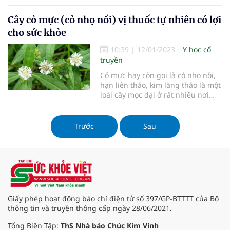
rất dễ xảy ra các biến chứng như
Cây cỏ mực (cỏ nhọ nồi) vị thuốc tự nhiên có lợi
xơ gan, ung thư gan.... Vì thế, các
bài thuốc thuốc Nam chữa men
cho sức khỏe
gan cao từ những thảo dược quen
thuộc đã mang đến tín hiệu tích
10:39
|
12/01/2023
Y học cổ
cực cho người bệnh.
truyền
Cỏ mực hay còn gọi là cỏ nhọ nồi,
hạn liên thảo, kim lăng thảo là một
loài cây mọc dại ở rất nhiều nơi
trên đất nước ta nhưng nó cũng là
một thảo dược thần kỳ đem lại
nhiều lợi ích sức khỏe cho cơ thể.
Trước
Sau
Cây cỏ mực được dùng như bài
thuốc cầm máu, điều trị nhiều
chứng bệnh liên quan như rong
kinh, xuất huyết dạ dày – hành tá
tràng, tiểu có máu…
Giấy phép hoạt động báo chí điện tử số 397/GP-BTTTT của Bộ
thông tin và truyền thông cấp ngày 28/06/2021.
Tổng Biên Tập:
ThS Nhà báo Chúc Kim Vinh