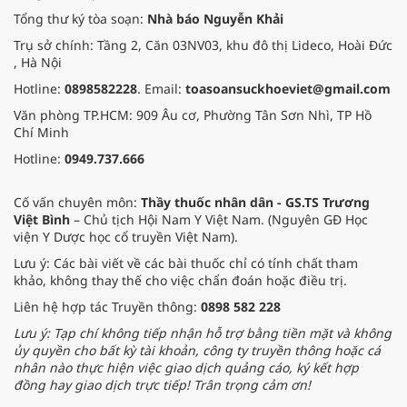
Tổng thư ký tòa soạn:
Nhà báo Nguyễn Khải
Trụ sở chính: Tầng 2, Căn 03NV03, khu đô thị Lideco, Hoài Đức
, Hà Nội
Hotline:
0898582228
. Email:
toasoansuckhoeviet@gmail.com
Văn phòng TP.HCM: 909 Âu cơ, Phường Tân Sơn Nhì, TP Hồ
Chí Minh
Hotline:
0949.737.666
Cố vấn chuyên môn:
Thầy thuốc nhân dân - GS.TS Trương
Việt Bình
– Chủ tịch Hội Nam Y Việt Nam. (Nguyên GĐ Học
viện Y Dược học cổ truyền Việt Nam).
Lưu ý: Các bài viết về các bài thuốc chỉ có tính chất tham
khảo, không thay thế cho việc chẩn đoán hoặc điều trị.
Liên hệ hợp tác Truyền thông:
0898 582 228
Lưu ý: Tạp chí không tiếp nhận hỗ trợ bằng tiền mặt và không
ủy quyền cho bất kỳ tài khoản, công ty truyền thông hoặc cá
nhân nào thực hiện việc giao dịch quảng cáo, ký kết hợp
đồng hay giao dịch trực tiếp! Trân trọng cảm ơn!