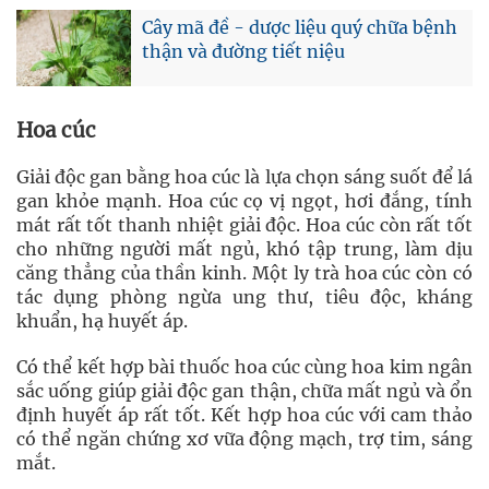
Cây mã đề - dược liệu quý chữa bệnh
thận và đường tiết niệu
Hoa cúc
Giải độc gan bằng hoa cúc là lựa chọn sáng suốt để lá
gan khỏe mạnh. Hoa cúc cọ vị ngọt, hơi đắng, tính
mát rất tốt thanh nhiệt giải độc. Hoa cúc còn rất tốt
cho những người mất ngủ, khó tập trung, làm dịu
căng thẳng của thần kinh. Một ly trà hoa cúc còn có
tác dụng phòng ngừa ung thư, tiêu độc, kháng
khuẩn, hạ huyết áp.
Có thể kết hợp bài thuốc hoa cúc cùng hoa kim ngân
sắc uống giúp giải độc gan thận, chữa mất ngủ và ổn
định huyết áp rất tốt. Kết hợp hoa cúc với cam thảo
có thể ngăn chứng xơ vữa động mạch, trợ tim, sáng
mắt.