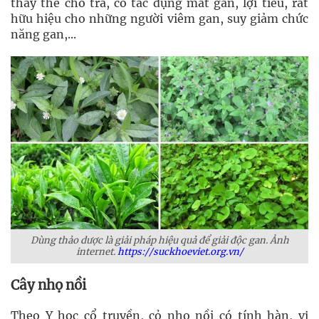
thay thế cho trà, có tác dụng mát gan, lợi tiểu, rất
hữu hiệu cho những người viêm gan, suy giảm chức
năng gan,...
Dùng thảo dược là giải pháp hiệu quả để giải độc gan. Ảnh
internet.
https://suckhoeviet.org.vn/
Cây nhọ nồi
Theo Y học cổ truyền, cỏ nhọ nồi có tính hàn, vị