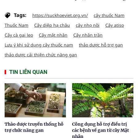
Tags:
https://suckhoeviet.org.vn/
cây thuốc Nam
Thuốc Nam
Cây diệp hạ châu
cây nhọ nồi
Cây atiso
Cây cà gai leo
Cây mật nhân
Cây nhân trần
Lưu ý khi sử dụng cây thuốc nam
thảo dược hỗ trợ gan
thảo dược cải thiện chức năng gan
TIN LIÊN QUAN
Thảo dược truyền thống hỗ
Công dụng hỗ trợ điều trị
trợ chức năng gan
các bệnh về gan từ cây Mật
nhân