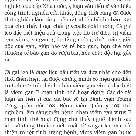
nghiên cứu cấp Nhà nước, 4 luận văn tiến sĩ và nhiều
công trình nghiên cứu khác, đồng thời cũng đã được
thử nghiệm lâm sàng trên rất nhiều bệnh nhân. Kết
quả cho thấy hoạt chất glycoalkaloid trong Cà gai
leo đặc biệt hiệu quả trong việc hỗ trợ điều trị viêm
gan virus, xơ gan, giúp tăng cường chức năng giải
độc của gan, giúp bảo vệ tế bào gan, hạn chế tổn
thương tế bào gan do rượu bia, hóa chất độc hại gây
ra.
Cà gai leo là dược liệu đầu tiên và duy nhất cho đến
thời điểm hiện tại được chứng minh có hiệu quả điều
trị tích cực trên bệnh nhân viêm gan virus, đặc biệt
là viêm gan B mạn tính thể hoạt động. Các đề tài
luận án tiến sĩ của các bác sỹ tại Bệnh viện Trung
ương quân đội 108, Bệnh viện Quân y 103 thử
nghiệm lâm sàng trên bệnh nhân viêm gan virus B
mạn tính thể hoạt động cho thấy người bệnh sau
khi sử dụng thuốc chiết xuất từ cà gai leo đều cải
thiện rõ rệt tình trạng bệnh, virus viêm gan bị ức