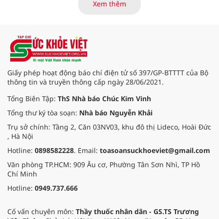
binh và người có công Long Đất
Xem thêm
(nay thuộc xã Long Hải, TP. Hồ Chí
Minh) bắt đầu “thức giấc”. Thấu
hiểu và sẻ chia với nỗi đau xương
tủy ấy, chuyến khám chữa bệnh
thiện nguyện của đoàn thầy thuốc
Hội Nam y Việt Nam không chỉ
mang theo tình cảm tri ân, mà còn
Giấy phép hoạt động báo chí điện tử số 397/GP-BTTTT của Bộ
đem đến hơi ấm từ những phương
thông tin và truyền thông cấp ngày 28/06/2021.
pháp Nam y thuần Việt, giúp xoa
dịu cơn đau và nâng cao sức khỏe
Tổng Biên Tập:
ThS Nhà báo Chúc Kim Vinh
cho các cựu chiến binh trước sự
Tổng thư ký tòa soạn:
Nhà báo Nguyễn Khải
thay đổi đột ngột của thời tiết.
Trụ sở chính: Tầng 2, Căn 03NV03, khu đô thị Lideco, Hoài Đức
, Hà Nội
Hotline:
0898582228
. Email:
toasoansuckhoeviet@gmail.com
Văn phòng TP.HCM: 909 Âu cơ, Phường Tân Sơn Nhì, TP Hồ
Chí Minh
Hotline:
0949.737.666
Cố vấn chuyên môn:
Thầy thuốc nhân dân - GS.TS Trương