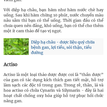
Với diệp hạ châu, bạn hãm như hãm nước chè hay
uống. Sau khi hãm chừng 10 phút, nước chuyển màu
nâu sẫm thì bạn có thể uống. Thời gian đầu có thể
chưa quen nên đắng, khó uống, bạn có thể cho thêm
một ít cam thảo để tạo vị ngọt.
Diệp hạ châu - dược liệu quý chữa
bệnh gan, lợi tiểu, sỏi thận, tiểu
đường
Actiso
Actiso là một loại thảo dược được coi là “thần dược”
của gan có tác dụng kích thích gan tiết mật, hỗ trợ
làm sạch các độc tố trong gan. Trong rễ, thân, lá và
hoa actiso có chứa Cynarin và Silymarin - đây là hai
hoạt chất chống oxy hóa giúp hỗ trợ phục hồi chức
năng gan.