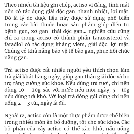
Theo nhiều tài liệu ghi chép, actiso vị đắng, tính mát
nên có tác dụng giải độc gan, thanh nhiệt, lợi mật.
Đó là lý do dược liệu này được sử dụng phổ biến
trong các bài thuốc hoặc sản phẩm giúp điều trị
bệnh gan, xơ gan, thải độc gan… nghiên cứu cũng
chỉ ra trong actiso có thành phần taraxasterol và
faradiol có tác dụng kháng viêm, giải độc, lợi mật.
Chúng có khả năng bảo vệ tế bào gan, phục hồi chức
năng gan.
Trà actiso được rất nhiều người yêu thích chọn làm
trà giải khát hàng ngày, giúp gan thận giải độc và hỗ
trợ tăng cường sức khỏe. Nếu dùng trà tươi, chỉ nên
dùng 10 – 20g sắc với nước nếu mỗi ngày, 5– 10g
nếu dùng trà khô. Với loại trà đóng gói cũng chỉ nên
uống 2 – 3 túi, ngày là đủ.
Ngoài ra, actiso còn là một thực phẩm được chế biến
trong nhiều món ăn bổ dưỡng, tốt cho sức khỏe. Các
bộ phận của cây actiso có thể xào khô, nấu uống