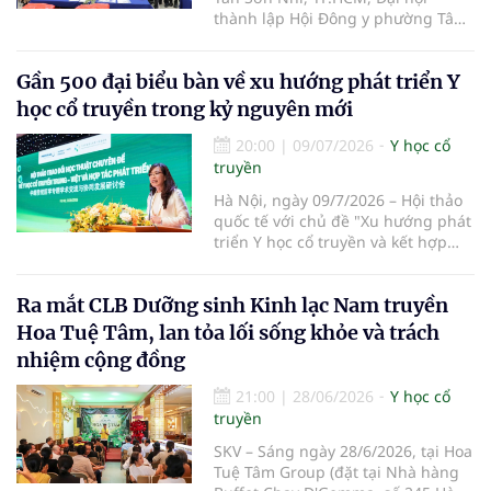
thành lập Hội Đông y phường Tân
Sơn Nhì lần thứ I, nhiệm kỳ 2026-
2031 đã diễn ra, đánh dấu bước
Gần 500 đại biểu bàn về xu hướng phát triển Y
kiện toàn tổ chức Hội Đông y tại cơ
sở, góp phần phát huy vai trò y học
học cổ truyền trong kỷ nguyên mới
cổ truyền trong chăm sóc sức khỏe
nhân dân.
20:00
|
09/07/2026
Y học cổ
truyền
Hà Nội, ngày 09/7/2026 – Hội thảo
quốc tế với chủ đề "Xu hướng phát
triển Y học cổ truyền và kết hợp
Đông – Tây y trong kỷ nguyên mới"
đã chính thức diễn ra tại Trường Y
Ra mắt CLB Dưỡng sinh Kinh lạc Nam truyền
– Dược Phenikaa. Sự kiện do Đại
học Phenikaa tổ chức, quy tụ gần
Hoa Tuệ Tâm, lan tỏa lối sống khỏe và trách
500 đại biểu là đại diện các cơ
nhiệm cộng đồng
quan quản lý, cơ sở đào tạo, bệnh
viện cùng đông đảo chuyên gia,
21:00
|
28/06/2026
Y học cổ
nhà khoa học, bác sĩ và giảng viên
truyền
hàng đầu trong nước và quốc tế.
SKV – Sáng ngày 28/6/2026, tại Hoa
Tuệ Tâm Group (đặt tại Nhà hàng