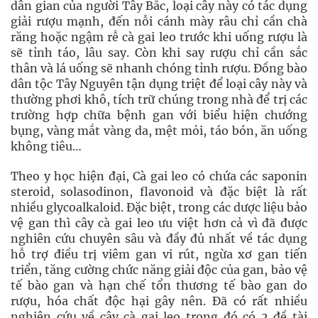
dân gian của người Tây Bắc, loại cây này có tác dụng
giải rượu mạnh, đến nỗi cánh mày râu chỉ cần chà
răng hoặc ngậm rễ cà gai leo trước khi uống rượu là
sẽ tỉnh táo, lâu say. Còn khi say rượu chỉ cần sắc
thân và lá uống sẽ nhanh chóng tỉnh rượu. Đồng bào
dân tộc Tây Nguyên tận dụng triệt để loại cây này và
thường phơi khô, tích trữ chúng trong nhà để trị các
trường hợp chữa bệnh gan với biểu hiện chướng
bụng, vàng mắt vàng da, mệt mỏi, táo bón, ăn uống
không tiêu…
Theo y học hiện đại, Cà gai leo có chứa các saponin
steroid, solasodinon, flavonoid và đặc biệt là rất
nhiều glycoalkaloid. Đặc biệt, trong các dược liệu bảo
vệ gan thì cây cà gai leo ưu việt hơn cả vì đã được
nghiên cứu chuyên sâu và đầy đủ nhất về tác dụng
hỗ trợ điều trị viêm gan vi rút, ngừa xơ gan tiến
triển, tăng cường chức năng giải độc của gan, bảo vệ
tế bào gan và hạn chế tổn thương tế bào gan do
rượu, hóa chất độc hại gây nên. Đã có rất nhiều
nghiên cứu về cây cà gai leo trong đó có 2 đề tài