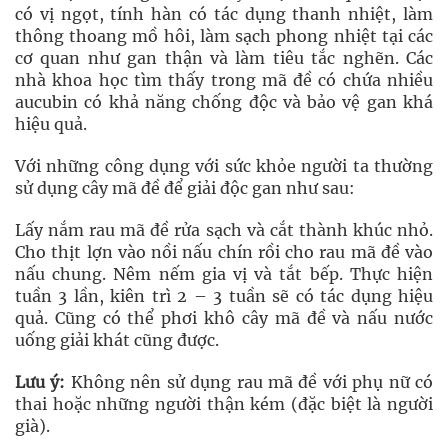
có vị ngọt, tính hàn có tác dụng thanh nhiệt, làm
thông thoang mồ hôi, làm sạch phong nhiệt tại các
cơ quan như gan thận và làm tiêu tắc nghẽn. Các
nhà khoa học tìm thấy trong mã đề có chứa nhiều
aucubin có khả năng chống độc và bảo vệ gan khá
hiệu quả.
Với những công dụng với sức khỏe người ta thường
sử dụng cây mã đề để giải độc gan như sau:
Lấy nắm rau mã đề rửa sạch và cắt thành khúc nhỏ.
Cho thịt lợn vào nồi nấu chín rồi cho rau mã đề vào
nấu chung. Nêm nếm gia vị và tắt bếp. Thực hiện
tuần 3 lần, kiên trì 2 – 3 tuần sẽ có tác dụng hiệu
quả. Cũng có thể phơi khô cây mã đề và nấu nước
uống giải khát cũng được.
Lưu ý:
Không nên sử dụng rau mã đề với phụ nữ có
thai hoặc những người thận kém (đặc biệt là người
già).