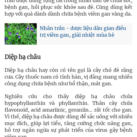
trần được dùng rộng rãi trong nhân dân để chữa sốt,
bệnh gan, hồi phục sức khỏe sau đẻ. Cũng dùng kết
hợp với quả dành dành chữa bệnh viêm gan vàng da.
Nhân trần - dược liệu dân gian điều
trị viêm gan, giải nhiệt mùa hè
Diệp hạ châu
Diệp hạ châu hay còn có tên gọi là cây chó đẻ răng
cưa. Cây thuốc nam có tính hàn, vị đắng mang nhiều
công dụng chữa bệnh như bổ thận, mát gan.
Nghiên cứu cho thấy diệp hạ châu chứa
hypophyllanthin và phyllanthin. Thân cây chứa
flavonoid, acid amariinic, geraniin… rất tốt cho gan.
Vì thế, diệp hạ châu được dùng để sắc uống với nhiều
mục đích, giúp lợi tiểu, tăng cường chức năng gan,
hỗ trợ ngăn ngừa sự phát triển của virus gây bệnh
viêm gan.