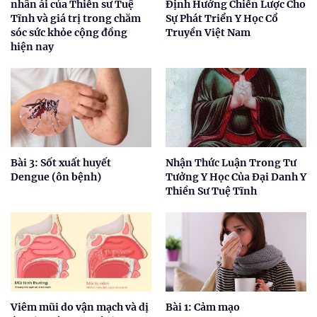
nhân ái của Thiền sư Tuệ
Định Hướng Chiến Lược Cho
Tĩnh và giá trị trong chăm
Sự Phát Triển Y Học Cổ
sóc sức khỏe cộng đồng
Truyền Việt Nam
hiện nay
Bài 3: Sốt xuất huyết
Nhận Thức Luận Trong Tư
Dengue (ôn bệnh)
Tưởng Y Học Của Đại Danh Y
Thiền Sư Tuệ Tĩnh
Viêm mũi do vận mạch và dị
Bài 1: Cảm mạo