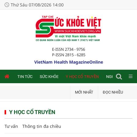
Thứ Sáu 07/08/2026 14:00
E-ISSN 2734 - 9756
P-ISSN 2815 - 6285
VietNam Health MagazineOnline
NLINE
TIN TỨC
SỨC KHỎE
Y HỌC CỔ TRUYỀN
NGHIÊN CỨU TRA
MỚI NHẤT
ĐỌC NHIỀU
Y HỌC CỔ TRUYỀN
Tư vấn
Thông tin đa chiều