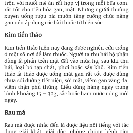
trộn với muối mè ăn rất hợp vị trong mỗi bữa cơm,
rất tốt cho tiêu hóa gan, mật. Những người thường
xuyên uống rượu bia muốn tăng cường chức năng
gan nên áp dụng các bài thuốc từ biển súc.
Kim tiền thảo
Kim tiền thảo hiện nay đang được nghiên cứu trồng
ở một số nơi để làm thuốc. Người ta thu hái bộ phận
dùng là phần trên mặt đất vào mùa hạ, sau khi thu
hái, loại bỏ tạp chất, phơi hoặc sấy khô. Kim tiền
thảo là thảo dược uống mát gan rất tốt được dùng
chữa sỏi đường tiết niệu, sỏi mật, viêm gan vàng da,
viêm thận phù thũng. Liều dùng hàng ngày trung
bình khoảng 15 – 30g, sắc hoặc hãm nước uống mỗi
ngày.
Rau má
Rau má được nhắc đến là dược liệu nổi tiếng với tác
dụng giải khát, giải độc, phòng chống bệnh tim