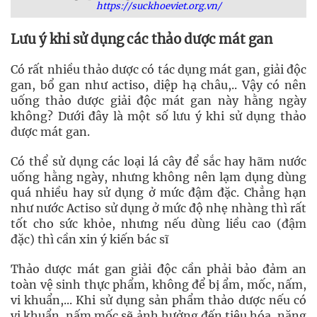
https://suckhoeviet.org.vn/
Lưu ý khi sử dụng các thảo dược mát gan
Có rất nhiều thảo dược có tác dụng mát gan, giải độc
gan, bổ gan như actiso, diệp hạ châu,.. Vậy có nên
uống thảo dược giải độc mát gan này hằng ngày
không? Dưới đây là một số lưu ý khi sử dụng thảo
dược mát gan.
Có thể sử dụng các loại lá cây để sắc hay hãm nước
uống hằng ngày, nhưng không nên lạm dụng dùng
quá nhiều hay sử dụng ở mức đậm đặc. Chẳng hạn
như nước Actiso sử dụng ở mức độ nhẹ nhàng thì rất
tốt cho sức khỏe, nhưng nếu dùng liều cao (đậm
đặc) thì cần xin ý kiến bác sĩ
Thảo dược mát gan giải độc cần phải bảo đảm an
toàn vệ sinh thực phẩm, không để bị ẩm, mốc, nấm,
vi khuẩn,... Khi sử dụng sản phẩm thảo dược nếu có
vi khuẩn, nấm mốc sẽ ảnh hưởng đến tiêu hóa, nặng