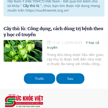
Hội Nam Y (Hội YDHCT) Việt Nam - Kết quả tìm kiếm cho
từ khóa "
Cây thù lù
", chúc bạn tìm được nội dung mong
muốn trên https://suckhoeviet.org.vn/
Cây thù lù: Công dụng, cách dùng trị bệnh theo
y học cổ truyền
11:01
|
20/05/2025
Y học cổ
truyền
Trong kho tàng dược liệu dân gian,
cây thù lù được biết đến như một
vị thuốc đa năng với nhiều công
dụng chữa bệnh. Theo y học cổ
truyền, loại cây này có tính mát, vị
đắng nhẹ, thường được dùng để
Trước
Sau
thanh nhiệt, giải độc, hỗ trợ điều
trị các bệnh về gan, tiểu đường và
viêm nhiễm. Bài viết này sẽ cung
cấp thông tin chi tiết về công dụng
của cây thù lù, cách dùng trị bệnh
hiệu quả, và những lưu ý quan