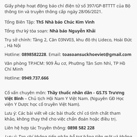
trọng khi sử dụng.
Giấy phép hoạt động báo chí điện tử số 397/GP-BTTTT của Bộ
thông tin và truyền thông cấp ngày 28/06/2021.
Tổng Biên Tập:
ThS Nhà báo Chúc Kim Vinh
Tổng thư ký tòa soạn:
Nhà báo Nguyễn Khải
Trụ sở chính: Tầng 2, Căn 03NV03, khu đô thị Lideco, Hoài Đức
, Hà Nội
Hotline:
0898582228
. Email:
toasoansuckhoeviet@gmail.com
Văn phòng TP.HCM: 909 Âu cơ, Phường Tân Sơn Nhì, TP Hồ
Chí Minh
Hotline:
0949.737.666
Cố vấn chuyên môn:
Thầy thuốc nhân dân - GS.TS Trương
Việt Bình
– Chủ tịch Hội Nam Y Việt Nam. (Nguyên GĐ Học
viện Y Dược học cổ truyền Việt Nam).
Lưu ý: Các bài viết về các bài thuốc chỉ có tính chất tham
khảo, không thay thế cho việc chẩn đoán hoặc điều trị.
Liên hệ hợp tác Truyền thông:
0898 582 228
Lưu ý: Tạp chí không tiếp nhận hỗ trợ bằng tiền mặt và không