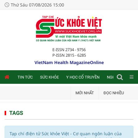
Thứ Sáu 07/08/2026 15:00
E-ISSN 2734 - 9756
P-ISSN 2815 - 6285
VietNam Health MagazineOnline
NLINE
TIN TỨC
SỨC KHỎE
Y HỌC CỔ TRUYỀN
NGHIÊN CỨU TRA
MỚI NHẤT
ĐỌC NHIỀU
TAGS
Tạp chí điện tử Sức khỏe Việt - Cơ quan ngôn luận của