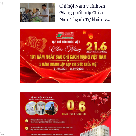
tặng quà cho 150 người
ng
Chi hội Nam y tỉnh An
dân tại xã Tân Tập
Giang phối hợp Chùa
Nam Thạnh Tự khám và
cấp thuốc miễn phí cho
nhân dân
h
ị