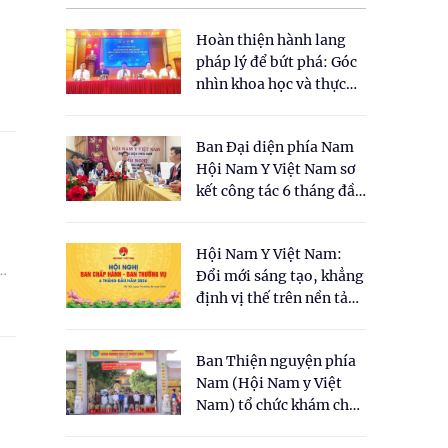
Hoàn thiện hành lang
pháp lý để bứt phá: Góc
nhìn khoa học và thực
tiễn tại Tọa đàm " Đề
xuất một số nội dung
Ban Đại diện phía Nam
cho Luật Y dược cổ
Hội Nam Y Việt Nam sơ
truyền Việt Nam"
kết công tác 6 tháng đầu
năm 2026
Hội Nam Y Việt Nam:
Đổi mới sáng tạo, khẳng
định vị thế trên nền tảng
y học cổ truyền và khoa
học hiện đại
Ban Thiện nguyện phía
Nam (Hội Nam y Việt
Nam) tổ chức khám chữa
bệnh y học cổ truyền và