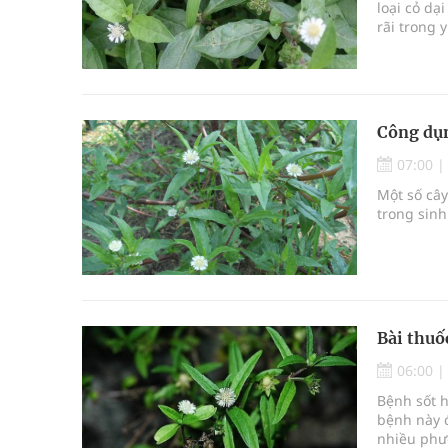
loại cỏ d
rãi trong 
Công dụn
07:00
Một số cây
trong sinh
Bài thuố
06:00
Bệnh sốt h
bệnh này 
nhiều phươ