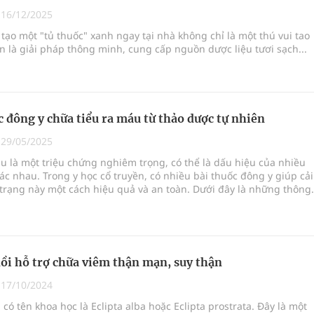
|
16/12/2025
ông cực hiệu quả
y tạo một "tủ thuốc" xanh ngay tại nhà không chỉ là một thú vui tao
 là giải pháp thông minh, cung cấp nguồn dược liệu tươi sạch...
 chuyên gia
hát triển gắn với chuyển đổi số
c đông y chữa tiểu ra máu từ thảo dược tự nhiên
|
29/05/2025
u là một triệu chứng nghiêm trọng, có thể là dấu hiệu của nhiều
ác nhau. Trong y học cổ truyền, có nhiều bài thuốc đông y giúp cải
 trạng này một cách hiệu quả và an toàn. Dưới đây là những thông
ết về các bài thuốc đông y chữa tiểu ra máu.
ồi hỗ trợ chữa viêm thận mạn, suy thận
|
17/10/2024
 có tên khoa học là Eclipta alba hoặc Eclipta prostrata. Đây là một