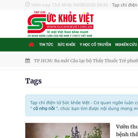
Hôm nay:
Chủ Nhật 09/08/2026 00:45
-
Tạp chí điện
TIN TỨC
SỨC KHỎE
Y HỌC CỔ TRUYỀN
NGHIÊN CỨU
TP.HCM: Ra mắt Câu lạc bộ Thầy Thuốc Trẻ phư
Tầm soát sớm ung thư vú giúp cứu sống hàng ng
Tags
Giải pháp nâng cao thị lực thời hiện đại
Triển khai đồng bộ các giải pháp quản lý chất lư
Tạp chí điện tử Sức khỏe Việt - Cơ quan ngôn luận 
"
cỏ nhọ nồi
", chúc bạn tìm được nội dung mong mu
Cách âm nhạc trị liệu được “đo ni đóng giày”
Dự báo thời tiết ngày 08/8/2026: Bắc Bộ nắng nón
Vườn thu
bệnh th
Đắk Lắk: Đẩy nhanh tiến độ khám sức khỏe định 