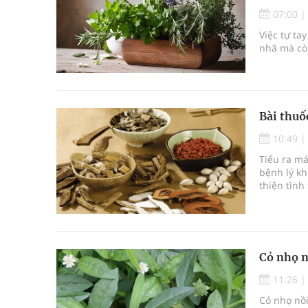
07:00
Tổng hợp những cách trị thâm body nách, bẹn, m
Việc tự ta
nhã mà còn
Tỷ lệ tật khúc xạ ở trẻ gia tăng: Khuyến nghị của
Hội Đông y phường Cầu Kiệu ra mắt, định hướng p
Bài thuố
10:49
Tiểu ra má
bệnh lý kh
thiện tình
tin chi ti
Cỏ nhọ n
11:26
Cỏ nhọ nồi