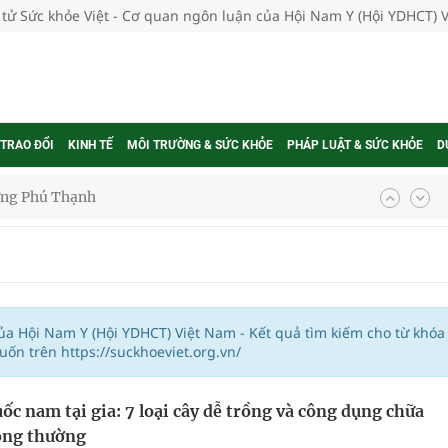
 tử Sức khỏe Việt - Cơ quan ngôn luận của Hội Nam Y (Hội YDHCT) 
 TRAO ĐỔI
KINH TẾ
MÔI TRƯỜNG & SỨC KHỎE
PHÁP LUẬT & SỨC KHỎE
D
ờng Phú Thạnh
hìn phụ nữ mỗi năm
ợng thuốc
của Hội Nam Y (Hội YDHCT) Việt Nam - Kết quả tìm kiếm cho từ khóa
ốn trên https://suckhoeviet.org.vn/
g, nhiệt độ cao nhất 35 độ
ốc nam tại gia: 7 loại cây dễ trồng và công dụng chữa
ông thường
kỳ, khám sàng lọc cho người dân