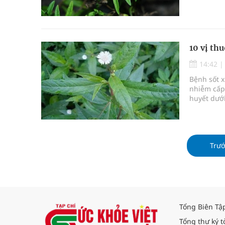
sốt xuất h
10 vị th
14:42
Bệnh sốt x
nhiễm cấp 
huyết dưới
Trư
Tổng Biên Tậ
Tổng thư ký t