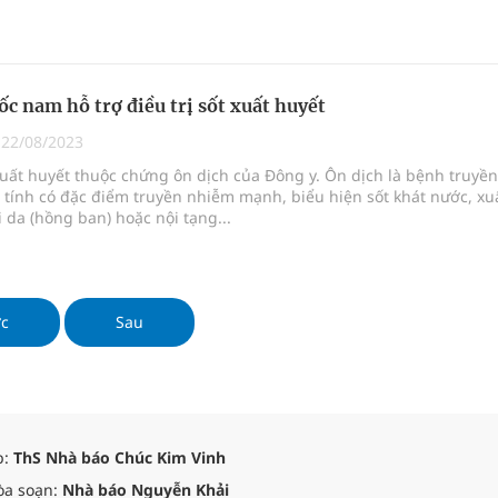
uyết ở giai đoạn sốt cao, n
uốc nam hỗ trợ điều trị sốt xuất huyết
|
22/08/2023
uất huyết thuộc chứng ôn dịch của Đông y. Ôn dịch là bệnh truyền
tính có đặc điểm truyền nhiễm mạnh, biểu hiện sốt khát nước, xu
 da (hồng ban) hoặc nội tạng...
ớc
Sau
p:
ThS Nhà báo Chúc Kim Vinh
òa soạn:
Nhà báo Nguyễn Khải