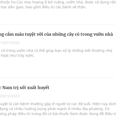
ại thuộc họ Cúc mọc hoang ở bờ ruộng, vườn nhà, được sử dụng rộ
y học dân gian, bao gồm điều trị các bệnh về thận.
g cầm máu tuyệt vời của những cây cỏ trong vườn nhà
|
14/01/2024
 cỏ trong vườn nhà có thể giúp bạn xử lý những viết thương nhẹ
 hoạt như trầy xước.
c Nam trị sốt xuất huyết
|
09/10/2023
uyết là căn bệnh thường gặp ở người từ các độ tuổi. Hiện nay dịc
đang có chiều hướng bùng phát mạnh ở nhiều địa phương. Có
ng pháp điều trị trong đó có bài thuốc Nam được dùng để điều tr