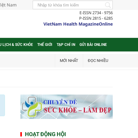
Việt Nam
E-ISSN 2734 - 9756
P-ISSN 2815 - 6285
VietNam Health MagazineOnline
U LỊCH & SỨC KHỎE
THẾ GIỚI
TẠP CHÍ IN
GỬI BÀI ONLINE
MỚI NHẤT
ĐỌC NHIỀU
HOẠT ĐỘNG HỘI