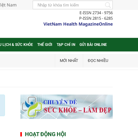
Việt Nam
E-ISSN 2734 - 9756
P-ISSN 2815 - 6285
VietNam Health MagazineOnline
U LỊCH & SỨC KHỎE
THẾ GIỚI
TẠP CHÍ IN
GỬI BÀI ONLINE
MỚI NHẤT
ĐỌC NHIỀU
HOẠT ĐỘNG HỘI