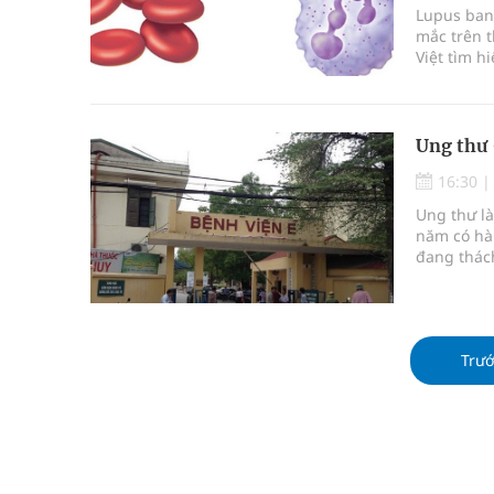
Lupus ban 
mắc trên t
Việt tìm h
hơn về lo
Ung thư 
16:30
Ung thư là
năm có hà
đang thách
khả năng b
chúng mặc
không có 
đoạn cuối.
Trư
quý bạn đ