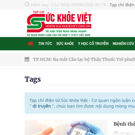
Hôm nay:
Chủ Nhật 09/08/2026 00:19
-
Tạp chí điện
TIN TỨC
SỨC KHỎE
Y HỌC CỔ TRUYỀN
NGHIÊN CỨU
TP.HCM: Ra mắt Câu lạc bộ Thầy Thuốc Trẻ phư
Tầm soát sớm ung thư vú giúp cứu sống hàng ng
Tags
Giải pháp nâng cao thị lực thời hiện đại
Triển khai đồng bộ các giải pháp quản lý chất lư
Tạp chí điện tử Sức khỏe Việt - Cơ quan ngôn luận 
"
di truyền
", chúc bạn tìm được nội dung mong muốn
Cách âm nhạc trị liệu được “đo ni đóng giày”
Bệnh thầ
Dự báo thời tiết ngày 08/8/2026: Bắc Bộ nắng nón
07:40