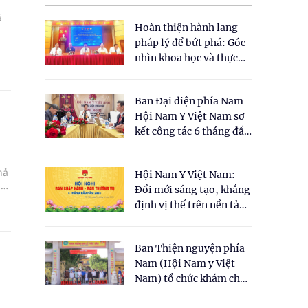
á
Hoàn thiện hành lang
pháp lý để bứt phá: Góc
ần
nhìn khoa học và thực
c
tiễn tại Tọa đàm " Đề
xuất một số nội dung
Ban Đại diện phía Nam
cho Luật Y dược cổ
Hội Nam Y Việt Nam sơ
truyền Việt Nam"
kết công tác 6 tháng đầu
năm 2026
hả
Hội Nam Y Việt Nam:
 và
Đổi mới sáng tạo, khẳng
%
định vị thế trên nền tảng
ệu
y học cổ truyền và khoa
học hiện đại
Ban Thiện nguyện phía
Nam (Hội Nam y Việt
Nam) tổ chức khám chữa
bệnh y học cổ truyền và