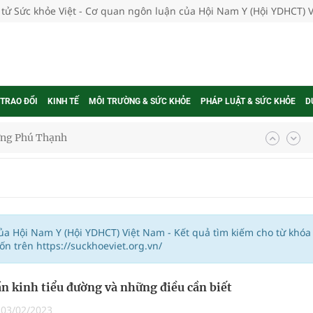
 tử Sức khỏe Việt - Cơ quan ngôn luận của Hội Nam Y (Hội YDHCT) 
 TRAO ĐỔI
KINH TẾ
MÔI TRƯỜNG & SỨC KHỎE
PHÁP LUẬT & SỨC KHỎE
D
ờng Phú Thạnh
hìn phụ nữ mỗi năm
ợng thuốc
của Hội Nam Y (Hội YDHCT) Việt Nam - Kết quả tìm kiếm cho từ khóa
 trên https://suckhoeviet.org.vn/
n kinh tiểu đường và những điều cần biết
g, nhiệt độ cao nhất 35 độ
|
03/02/2023