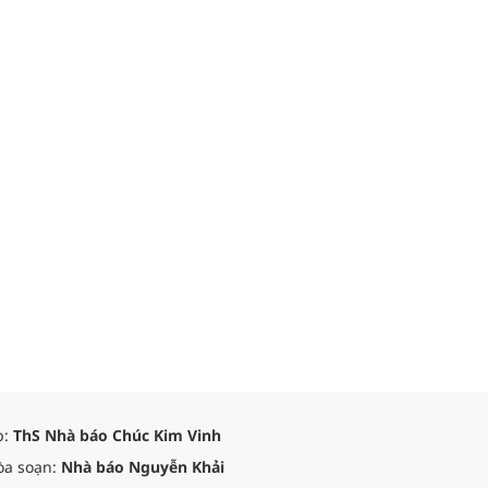
p:
ThS Nhà báo Chúc Kim Vinh
òa soạn:
Nhà báo Nguyễn Khải