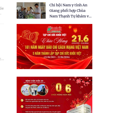
tặng quà cho 150 người
Chi hội Nam y tỉnh An
dân tại xã Tân Tập
hỏe
Giang phối hợp Chùa
Nam Thạnh Tự khám và
cấp thuốc miễn phí cho
nhân dân
có
để