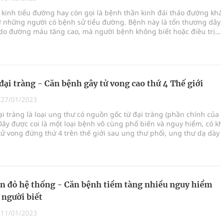
kỳ, khám sàng lọc cho người dân
kinh tiểu đường hay còn gọi là bệnh thần kinh đái tháo đường kh
ở những người có bệnh sử tiểu đường. Bệnh này là tổn thương dây
ông cực hiệu quả
 do đường máu tăng cao, mà người bệnh không biết hoặc điều trị
g sẽ gây ra nhiều biến chứng nguy hiểm, nghiêm trọng. Do đó, c
 chuyên gia
và biết cách phòng tránh, điều trị để không xảy ra những đáng tiế
ng muốn.
hát triển gắn với chuyển đổi số
đại tràng - Căn bệnh gây tử vong cao thứ 4 Thế giới
|
27/01/2023
i tràng là loại ung thư có nguồn gốc từ đại tràng (phần chính của
 Đây được coi là một loại bệnh vô cùng phổ biến và nguy hiểm, có k
ử vong đứng thứ 4 trên thế giới sau ung thư phổi, ung thư dạ dày
an. Tuy nhiên, khả năng khỏi bệnh cũng tương đối cao, lên đến 95
hát hiện và chữa trị ở giai đoạn sớm. Nắm được các dấu hiệu, tri
ng thư đại tràng sẽ giúp bạn phòng tránh và trị liệu tốt nhất.
n đỏ hệ thống - Căn bệnh tiềm tàng nhiều nguy hiểm
 người biết
|
11/01/2023