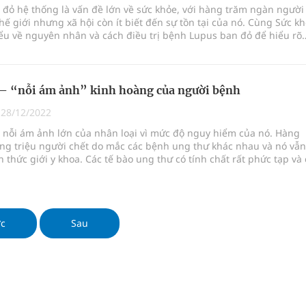
đỏ hệ thống là vấn đề lớn về sức khỏe, với hàng trăm ngàn người
hế giới nhưng xã hội còn ít biết đến sự tồn tại của nó. Cùng Sức k
iểu về nguyên nhân và cách điều trị bệnh Lupus ban đỏ để hiểu rõ
ại bệnh này và cách phòng tránh phù hợp nhé.
– “nỗi ám ảnh” kinh hoàng của người bệnh
|
28/12/2022
 nỗi ám ảnh lớn của nhân loại vì mức độ nguy hiểm của nó. Hàng
ng triệu người chết do mắc các bệnh ung thư khác nhau và nó vẫn
 thức giới y khoa. Các tế bào ung thư có tính chất rất phức tạp và 
iến hóa khôn lường mà không bị hệ miễn dịch tiêu diệt. Vì vậy mà
 sức tung hoành và gây bệnh cho cơ thể con người, thậm chí là
phương pháp nào có thể đánh bại chúng khi bệnh bước vào giai
 Sức khỏe Việt xin chia sẻ một số thông tin liên quan đến ung thư 
ớc
Sau
ọc có thể nắm được.