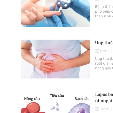
Đắk Lắk: Đẩy nhanh tiến độ khám sức khỏe định 
Bệnh thần 
phổ biến 
Tổng hợp những cách trị thâm body nách, bẹn, m
thần kinh
không đún
Tỷ lệ tật khúc xạ ở trẻ gia tăng: Khuyến nghị của
phải hiểu 
không mo
Hội Đông y phường Cầu Kiệu ra mắt, định hướng p
Ung thư 
03:03
Ung thư đạ
ruột già).
năng gây t
ung thư g
nếu được p
chứng về u
Lupus ba
nhưng ít
10:30