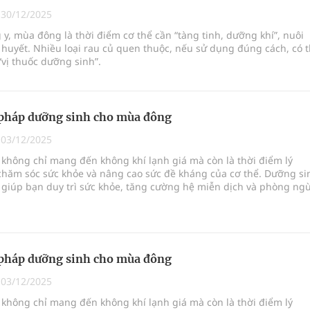
|
30/12/2025
y, mùa đông là thời điểm cơ thể cần “tàng tinh, dưỡng khí”, nuôi
nghiệm thực tế
huyết. Nhiều loại rau củ quen thuộc, nếu sử dụng đúng cách, có 
“vị thuốc dưỡng sinh”.
pháp dưỡng sinh cho mùa đông
|
03/12/2025
không chỉ mang đến không khí lạnh giá mà còn là thời điểm lý
chăm sóc sức khỏe và nâng cao sức đề kháng của cơ thể. Dưỡng si
giúp bạn duy trì sức khỏe, tăng cường hệ miễn dịch và phòng ng
ật thường gặp trong thời tiết lạnh.
pháp dưỡng sinh cho mùa đông
|
03/12/2025
không chỉ mang đến không khí lạnh giá mà còn là thời điểm lý