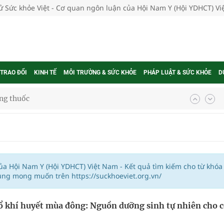
tử Sức khỏe Việt - Cơ quan ngôn luận của Hội Nam Y (Hội YDHCT) V
 TRAO ĐỔI
KINH TẾ
MÔI TRƯỜNG & SỨC KHỎE
PHÁP LUẬT & SỨC KHỎE
D
ợng thuốc
g, nhiệt độ cao nhất 35 độ
kỳ, khám sàng lọc cho người dân
của Hội Nam Y (Hội YDHCT) Việt Nam - Kết quả tìm kiếm cho từ khóa
ung mong muốn trên https://suckhoeviet.org.vn/
ông cực hiệu quả
ổ khí huyết mùa đông: Nguồn dưỡng sinh tự nhiên cho 
 chuyên gia