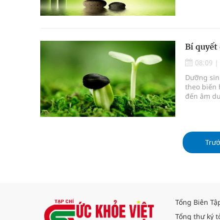
tự nhiên.
đạt đến â
Bí quyết
08:09
Dưỡng sin
theo biến 
đến âm dư
Trư
Tổng Biên Tậ
Tổng thư ký t