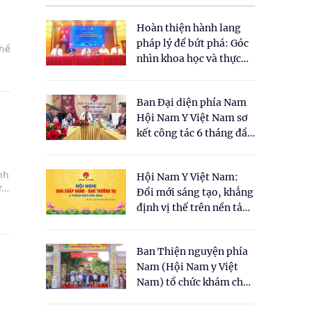
Hoàn thiện hành lang
pháp lý để bứt phá: Góc
thể
nhìn khoa học và thực
tiễn tại Tọa đàm " Đề
xuất một số nội dung
Ban Đại diện phía Nam
cho Luật Y dược cổ
Hội Nam Y Việt Nam sơ
truyền Việt Nam"
kết công tác 6 tháng đầu
năm 2026
nh
Hội Nam Y Việt Nam:
ừa
Đổi mới sáng tạo, khẳng
định vị thế trên nền tảng
y học cổ truyền và khoa
học hiện đại
Ban Thiện nguyện phía
Nam (Hội Nam y Việt
Nam) tổ chức khám chữa
bệnh y học cổ truyền và