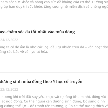
chăm sóc sức khỏe và nâng cao sức đề kháng của cơ thể. Dưỡng si
giúp bạn duy trì sức khỏe, tăng cường hệ miễn dịch và phòng ng
ật thường gặp trong thời tiết lạnh.
o chăm sóc da tốt nhất vào mùa đông
|
24/12/2022
ng ta có độ ẩm là nhờ các loại dầu tự nhiên trên da – vốn hoạt độ
àng rào bảo vệ và hydrat hóa.
 dưỡng sinh mùa đông theo Y học cổ truyền
|
23/12/2022
dương khí trời đất suy yếu, thực vật tự tàng (thu mình), động vật
giấc ngủ đông. Cơ thể người cần dưỡng sinh đúng, bổ sung dinh
g cường thể lực… để tránh tổn thương, giúp cơ thể tương thích vớ