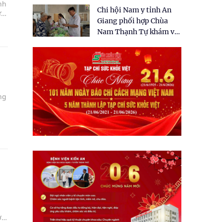
tặng quà cho 150 người
nh
Chi hội Nam y tỉnh An
dân tại xã Tân Tập
ừa
Giang phối hợp Chùa
Nam Thạnh Tự khám và
cấp thuốc miễn phí cho
nhân dân
ng
i