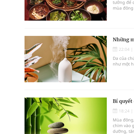
tưởng để 
mùa đông 
các bệnh t
Những mẹ
22:04
Da của chú
như một h
Bí quyết
18:24
Mùa đông, 
chìm vào 
dưỡng, tăn