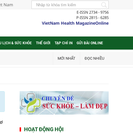
iệt Nam
E-ISSN 2734 - 9756
P-ISSN 2815 - 6285
VietNam Health MagazineOnline
U LỊCH & SỨC KHỎE
THẾ GIỚI
TẠP CHÍ IN
GỬI BÀI ONLINE
MỚI NHẤT
ĐỌC NHIỀU
cơ
HOẠT ĐỘNG HỘI