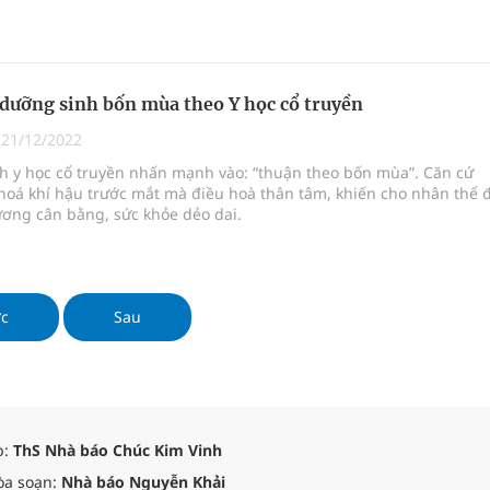
 Dưới đây là những bí quyết dưỡng sinh vào mùa đông giúp nhân t
m dương cân bằng, sức khỏe dẻo dai.
 dưỡng sinh bốn mùa theo Y học cổ truyền
|
21/12/2022
h y học cổ truyền nhấn mạnh vào: “thuận theo bốn mùa”. Căn cứ
hoá khí hậu trước mắt mà điều hoà thân tâm, khiến cho nhân thể 
ơng cân bằng, sức khỏe dẻo dai.
ớc
Sau
p:
ThS Nhà báo Chúc Kim Vinh
òa soạn:
Nhà báo Nguyễn Khải