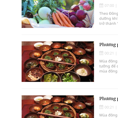
Nhiều lợi thế để nâng chất lượng y tế
07:00
Theo Đông 
Vương Thành Công: Khi việc học bắt đầu từ trải 
dưỡng khí 
trở thành 
Chấn chỉnh hoạt động kinh doanh dược liệu
Giải pháp nâng cao thị lực thời hiện đại
Phương 
00:21
Mùa đông 
tưởng để 
mùa đông 
các bệnh t
Phương 
00:21
Mùa đông 